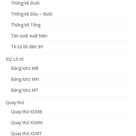
Thống kê Đuôi
Thống kê Đầu – Đuôi
Thống kê Tổng
Tần suất xuất hiện
TK từ 00 đến 99
KQ Lô tô
Bảng loto MB
Bảng loto MN
Bảng loto MT
Quay thử
Quay thử XSMB
Quay thử XSMN
Quay thử XSMT