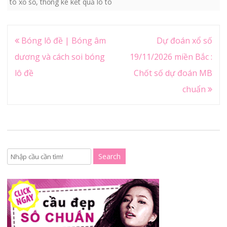
tô xổ số
,
thống kê kết quả lô tô
Điều
Bóng lô đề | Bóng âm
Dự đoán xổ số
hướng
dương và cách soi bóng
19/11/2026 miền Bắc :
bài
lô đề
Chốt số dự đoán MB
viết
chuẩn
Search