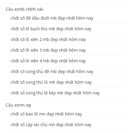
Cầu xsmb chính xác
chốt số đề đầu đuôi mb đẹp nhất hôm nay
chốt số lô bạch thủ mb đẹp nhất hôm nay
chốt số lô xiên 2 mb đẹp nhất hôm nay
chốt số lô xiên 3 mb đẹp nhất hôm nay
chốt số lô xiên 4 mb đẹp nhất hôm nay
chốt số song thủ đề mb đẹp nhất hôm nay
chốt số song thủ lô mb đẹp nhất hôm nay
chốt số song thủ lô kép mb đẹp nhất hôm nay
Cầu xsmn vip
chốt số bao lô mn đẹp nhất hôm nay
chốt số cặp xíu chủ mn đẹp nhất hôm nay