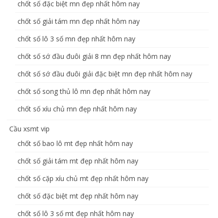
chốt số đặc biệt mn đẹp nhất hôm nay
chốt số giải tám mn đẹp nhất hôm nay
chốt số lô 3 số mn đẹp nhất hôm nay
chốt số sớ đầu đuôi giải 8 mn đẹp nhất hôm nay
chốt số sớ đầu đuôi giải đặc biệt mn đẹp nhất hôm nay
chốt số song thủ lô mn đẹp nhất hôm nay
chốt số xíu chủ mn đẹp nhất hôm nay
Cầu xsmt vip
chốt số bao lô mt đẹp nhất hôm nay
chốt số giải tám mt đẹp nhất hôm nay
chốt số cặp xíu chủ mt đẹp nhất hôm nay
chốt số đặc biệt mt đẹp nhất hôm nay
chốt số lô 3 số mt đẹp nhất hôm nay