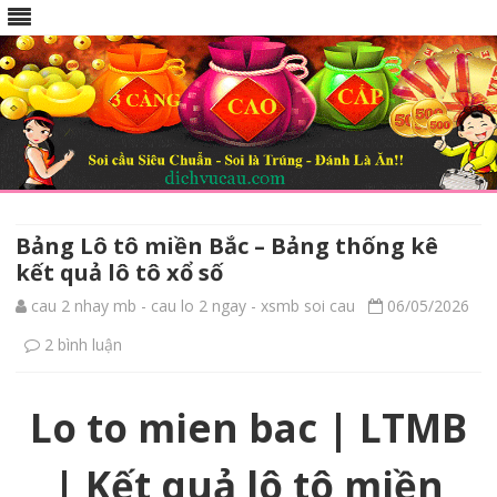
Skip
to
content
Bảng Lô tô miền Bắc – Bảng thống kê
kết quả lô tô xổ số
cau 2 nhay mb - cau lo 2 ngay - xsmb soi cau
06/05/2026
ở
2 bình luận
Bảng
Lo to mien bac | LTMB
Lô
tô
| Kết quả lô tô miền