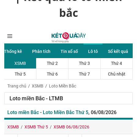
miền
bắc
Bắc
–
Bảng
thống
kê
kết
quả
lô
tô
xổ
số