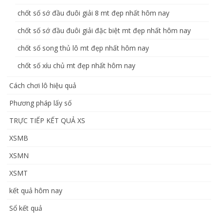
chốt số sớ đầu đuôi giải 8 mt đẹp nhất hôm nay
chốt số sớ đầu đuôi giải đặc biệt mt đẹp nhất hôm nay
chốt số song thủ lô mt đẹp nhất hôm nay
chốt số xíu chủ mt đẹp nhất hôm nay
Cách chơi lô hiệu quả
Phương pháp lấy số
TRỰC TIẾP KẾT QUẢ XS
XSMB
XSMN
XSMT
kết quả hôm nay
Sổ kết quả