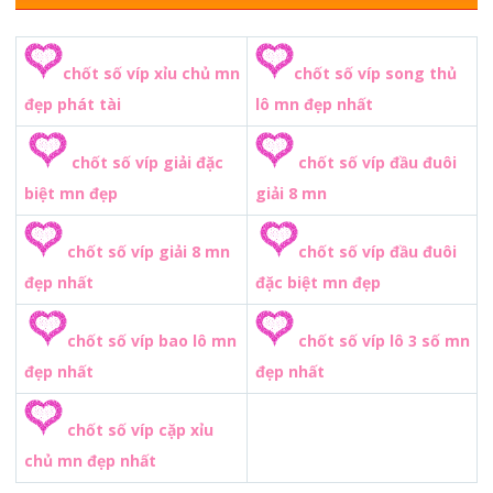
chốt số víp xỉu chủ mn
chốt số víp song thủ
đẹp phát tài
lô mn đẹp nhất
chốt số víp giải đặc
chốt số víp đầu đuôi
biệt mn đẹp
giải 8 mn
chốt số víp giải 8 mn
chốt số víp đầu đuôi
đẹp nhất
đặc biệt mn đẹp
chốt số víp bao lô mn
chốt số víp lô 3 số mn
đẹp nhất
đẹp nhất
chốt số víp cặp xỉu
chủ mn đẹp nhất