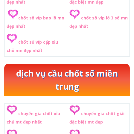
đẹp nhất
đặc biệt mn đẹp
chốt số víp bao lô mn
chốt số víp lô 3 số mn
đẹp nhất
đẹp nhất
chốt số víp cặp xỉu
chủ mn đẹp nhất
dịch vụ cầu chốt số miền
trung
chuyến gia chốt xỉu
chuyến gia chốt giải
chủ mt đẹp nhất
đặc biệt mt đẹp