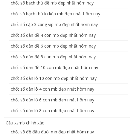
chốt số bạch thủ đề mb đẹp nhất hôm nay
chốt số bạch thủ lô kép mb đẹp nhất hôm nay
chốt số cặp 3 càng víp mb đẹp nhất hôm nay
chốt số dàn đề 4 con mb đẹp nhất hôm nay
chốt số dàn đề 6 con mb đẹp nhất hôm nay
chốt số dàn đề 8 con mb đẹp nhất hôm nay
chốt số dàn đề 10 con mb đẹp nhất hôm nay
chốt số dàn lô 10 con mb đẹp nhất hôm nay
chốt số dàn lô 4 con mb đẹp nhất hôm nay
chốt số dàn lô 6 con mb đẹp nhất hôm nay
chốt số dàn lô 8 con mb đẹp nhất hôm nay
Cầu xsmb chính xác
chốt số đề đầu đuôi mb đẹp nhất hôm nay