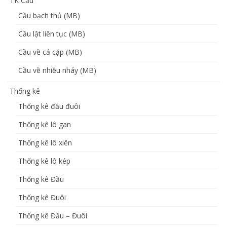
TK Cầu
Cầu bạch thủ (MB)
Cầu lật liên tục (MB)
Cầu về cả cặp (MB)
Cầu về nhiều nháy (MB)
Thống kê
Thống kê đầu đuôi
Thống kê lô gan
Thống kê lô xiên
Thống kê lô kép
Thống kê Đầu
Thống kê Đuôi
Thống kê Đầu – Đuôi