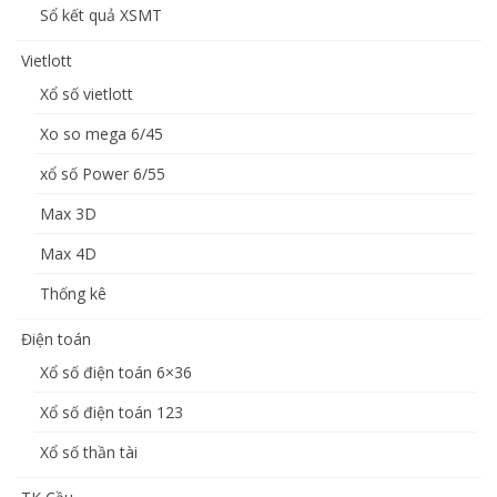
Sổ kết quả XSMT
Vietlott
Xổ số vietlott
Xo so mega 6/45
xổ số Power 6/55
Max 3D
Max 4D
Thống kê
Điện toán
Xổ số điện toán 6×36
Xổ số điện toán 123
Xổ số thần tài