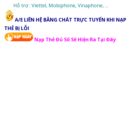
Hỗ trợ : Viettel, Mobiphone, Vinaphone, …
A/E LIÊN HỆ BẰNG CHÁT TRỰC TUYẾN KHI NẠP
THẺ BỊ LỖI
Nạp Thẻ Đủ Số Sẽ Hiện Ra Tại Đây