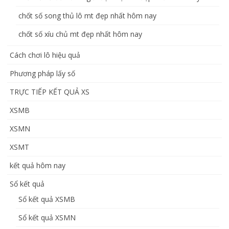
chốt số song thủ lô mt đẹp nhất hôm nay
chốt số xíu chủ mt đẹp nhất hôm nay
Cách chơi lô hiệu quả
Phương pháp lấy số
TRỰC TIẾP KẾT QUẢ XS
XSMB
XSMN
XSMT
kết quả hôm nay
Sổ kết quả
Sổ kết quả XSMB
Sổ kết quả XSMN