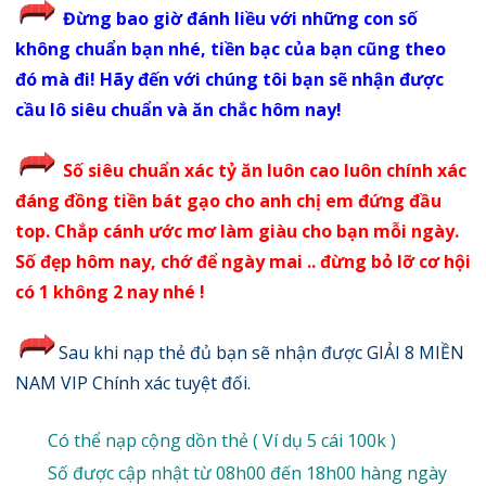
Đừng bao giờ đánh liều với những con số
không chuẩn bạn nhé, tiền bạc của bạn cũng theo
đó mà đi! Hãy đến với chúng tôi bạn sẽ nhận được
cầu lô siêu chuẩn và ăn chắc hôm nay!
Số siêu chuẩn xác tỷ ăn luôn cao luôn chính xác
đáng đồng tiền bát gạo cho anh chị em đứng đầu
top. Chắp cánh ước mơ làm giàu cho bạn mỗi ngày.
Số đẹp hôm nay, chớ để ngày mai .. đừng bỏ lỡ cơ hội
có 1 không 2 nay nhé !
Sau khi nạp thẻ đủ bạn sẽ nhận được GIẢI 8 MIỀN
NAM VIP Chính xác tuyệt đối.
Có thể nạp cộng dồn thẻ ( Ví dụ 5 cái 100k )
Số được cập nhật từ 08h00 đến 18h00 hàng ngày