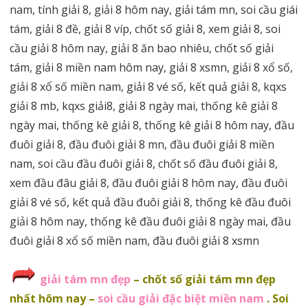
nam, tính giải 8, giải 8 hôm nay, giải tám mn, soi cầu giái
mn
tám, giải 8 đề, giải 8 víp, chốt số giải 8, xem giải 8, soi
đẹp
cầu giải 8 hôm nay, giải 8 ăn bao nhiêu, chốt số giải
nhất
tám, giải 8 miền nam hôm nay, giải 8 xsmn, giải 8 xổ số,
hôm
giải 8 xổ số miền nam, giải 8 vé số, kết quả giải 8, kqxs
giải 8 mb, kqxs giải8, giải 8 ngày mai, thống kê giải 8
nay
ngày mai, thống kê giải 8, thống kê giải 8 hôm nay, đầu
đuôi giải 8, đầu đuôi giải 8 mn, đầu đuôi giải 8 miền
nam, soi cầu đầu đuôi giải 8, chốt số đầu đuôi giải 8,
xem đầu đâu giải 8, đầu đuôi giải 8 hôm nay, đầu đuôi
giải 8 vé số, kết quả đầu đuôi giải 8, thống kê đầu đuôi
giải 8 hôm nay, thống kê đầu đuôi giải 8 ngày mai, đầu
đuôi giải 8 xổ số miền nam, đầu đuôi giải 8 xsmn
giải tám mn đẹp
– chốt số giải tám mn đẹp
nhất hôm nay –
soi cầu giải đặc biệt miền nam
. Soi