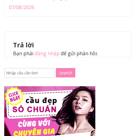
viết
07/08/2026
Trả lời
Bạn phải
đăng nhập
để gửi phản hồi.
Search