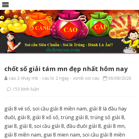
Skip
to
content
chốt số giải tám mn đẹp nhất hôm nay
cau 2 nhay mb - cau lo 2 ngay - xsmb soi cau
06/08/2026
ở
153 bình luận
chốt
giải 8 vé số, soi cầu giải 8 miền nam, giải 8 là đầu hay
số
đuôi, giải 8, giải 8 xổ số, trúng giải 8, trúng số giải 8,
giải
giai 8, giải 8, soi cầu giải 8, đầu đuôi giải 8, giải 8 mn,
tám
giải 8 miền nam, giai 8 mien nam, soi cầu giải 8 miền