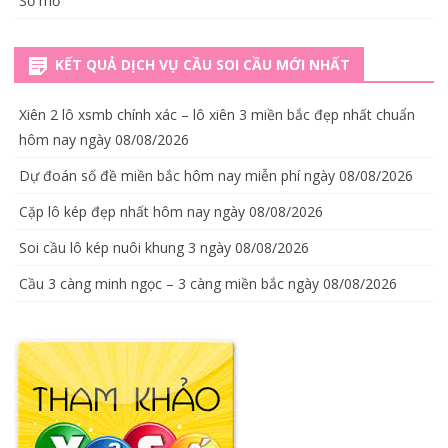
Sổ mơ
KẾT QUẢ DỊCH VỤ CẦU SOI CẦU MỚI NHẤT
Xiên 2 lô xsmb chính xác – lô xiên 3 miền bắc đẹp nhất chuẩn
hôm nay ngày 08/08/2026
Dự đoán số đề miền bắc hôm nay miễn phí ngày 08/08/2026
Cặp lô kép đẹp nhất hôm nay ngày 08/08/2026
Soi cầu lô kép nuôi khung 3 ngày 08/08/2026
Cầu 3 càng minh ngọc – 3 càng miền bắc ngày 08/08/2026