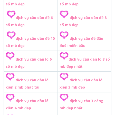
số mb đẹp
số mb đẹp
dịch vụ cầu dàn đề 6
dịch vụ cầu dàn đề 8
số mb đẹp
số mb đẹp
dịch vụ cầu dàn đề 10
dịch vụ cầu để đầu
số mb đẹp
đuôi miền bắc
dịch vụ cầu dàn lô 6
dịch vụ cầu dàn lô 8 số
số mb đẹp
mb đẹp nhất
dịch vụ cầu dàn lô
dịch vụ cầu dàn lô
xiên 2 mb phát tài
xiên 3 mb đẹp
dịch vụ cầu dàn lô
dịch vụ cầu 3 càng
xiên 4 mb đẹp
mb đẹp nhất