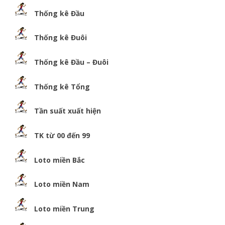
Thống kê Đầu
Thống kê Đuôi
Thống kê Đầu – Đuôi
Thống kê Tổng
Tần suất xuất hiện
TK từ 00 đến 99
Loto miền Bắc
Loto miền Nam
Loto miền Trung