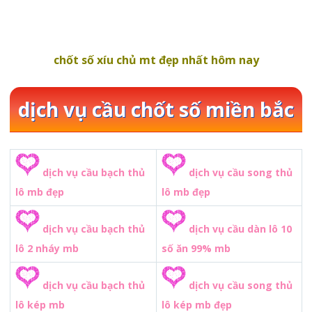
chốt số xíu chủ mt đẹp nhất hôm nay
dịch vụ cầu chốt số miền bắc
dịch vụ cầu bạch thủ
dịch vụ cầu song thủ
lô mb đẹp
lô mb đẹp
dịch vụ cầu bạch thủ
dịch vụ cầu dàn lô 10
lô 2 nháy mb
số ăn 99% mb
dịch vụ cầu bạch thủ
dịch vụ cầu song thủ
lô kép mb
lô kép mb đẹp