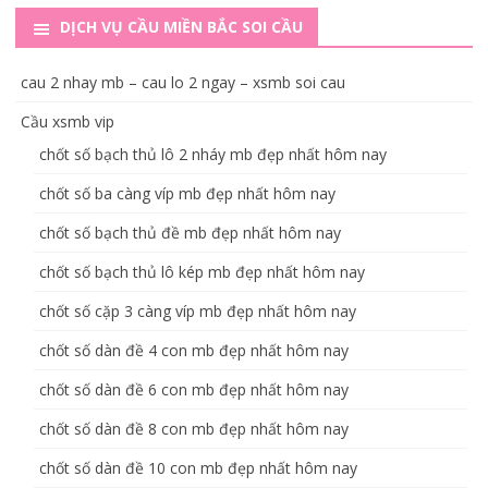
DỊCH VỤ CẦU MIỀN BẮC SOI CẦU
cau 2 nhay mb – cau lo 2 ngay – xsmb soi cau
Cầu xsmb vip
chốt số bạch thủ lô 2 nháy mb đẹp nhất hôm nay
chốt số ba càng víp mb đẹp nhất hôm nay
chốt số bạch thủ đề mb đẹp nhất hôm nay
chốt số bạch thủ lô kép mb đẹp nhất hôm nay
chốt số cặp 3 càng víp mb đẹp nhất hôm nay
chốt số dàn đề 4 con mb đẹp nhất hôm nay
chốt số dàn đề 6 con mb đẹp nhất hôm nay
chốt số dàn đề 8 con mb đẹp nhất hôm nay
chốt số dàn đề 10 con mb đẹp nhất hôm nay