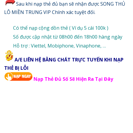
Sau khi nạp thẻ đủ bạn sẽ nhận được SONG THỦ
LÔ MIỀN TRUNG VIP Chính xác tuyệt đối.
Có thể nạp cộng dồn thẻ ( Ví dụ 5 cái 100k )
Số được cập nhật từ 08h00 đến 18h00 hàng ngày
Hỗ trợ : Viettel, Mobiphone, Vinaphone, …
A/E LIÊN HỆ BẰNG CHÁT TRỰC TUYẾN KHI NẠP
THẺ BỊ LỖI
Nạp Thẻ Đủ Số Sẽ Hiện Ra Tại Đây