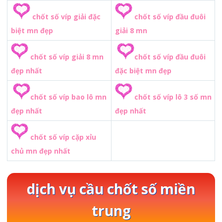
chốt số víp giải đặc
chốt số víp đầu đuôi
biệt mn đẹp
giải 8 mn
chốt số víp giải 8 mn
chốt số víp đầu đuôi
đẹp nhất
đặc biệt mn đẹp
chốt số víp bao lô mn
chốt số víp lô 3 số mn
đẹp nhất
đẹp nhất
chốt số víp cặp xỉu
chủ mn đẹp nhất
dịch vụ cầu chốt số miền
trung