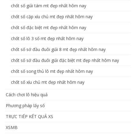
chốt số giải tám mt đẹp nhất hôm nay
chốt số cặp xíu chủ mt đẹp nhất hôm nay
chốt số đặc biệt mt đẹp nhất hôm nay
chốt số lô 3 số mt đẹp nhất hôm nay
chốt số sớ đầu đuôi giải 8 mt đẹp nhất hôm nay
chốt số sớ đầu đuôi giải đặc biệt mt đẹp nhất hôm nay
chốt số song thủ lô mt đẹp nhất hôm nay
chốt số xíu chủ mt đẹp nhất hôm nay
Cách chơi lô hiệu quả
Phương pháp lấy số
TRỰC TIẾP KẾT QUẢ XS
XSMB