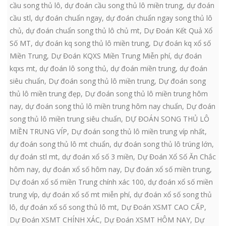
cầu song thủ lô
,
dự đoán cầu song thủ lô miền trung
,
dự đoán
cầu stl
,
dự đoán chuẩn ngay
,
dự đoán chuẩn ngay song thủ lô
chủ
,
dự đoán chuẩn song thủ lô chủ mt
,
Dự Đoán Kết Quả Xổ
Số MT
,
dự đoán kq song thủ lô miền trung
,
Dự đoán kq xổ số
Miền Trung
,
Dự Đoán KQXS Miền Trung Miễn phí
,
dự đoán
kqxs mt
,
dự đoán lô song thủ
,
dự đoán miền trung
,
dự đoán
siêu chuẩn
,
Dự đoán song thủ lô miền trung
,
Dự đoán song
thủ lô miền trung đẹp
,
Dự đoán song thủ lô miền trung hôm
nay
,
dự đoán song thủ lô miền trung hôm nay chuẩn
,
Dự đoán
song thủ lô miền trung siêu chuẩn
,
DỰ ĐOÁN SONG THỦ LÔ
MIỀN TRUNG VÍP
,
Dự đoán song thủ lô miền trung víp nhất
,
dự đoán song thủ lô mt chuẩn
,
dự đoán song thủ lô trúng lớn
,
dự đoán stl mt
,
dự đoán xổ số 3 miền
,
Dự Đoán Xổ Số Ăn Chắc
hôm nay
,
dự đoán xổ số hôm nay
,
Dự đoán xổ số miền trung
,
Dự đoán xổ số miền Trung chính xác 100
,
dự đoán xổ số miền
trung víp
,
dự đoán xổ số mt miễn phí
,
dự đoán xổ số song thủ
lô
,
dự đoán xổ số song thủ lô mt
,
Dự Đoán XSMT CAO CẤP
,
Dự Đoán XSMT CHÍNH XÁC
,
Dự Đoán XSMT HÔM NAY
,
Dự