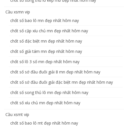
chốt số song thủ lô kép mb đẹp nhất hôm nay
Cầu xsmn vip
chốt số bao lô mn đẹp nhất hôm nay
chốt số cặp xíu chủ mn đẹp nhất hôm nay
chốt số đặc biệt mn đẹp nhất hôm nay
chốt số giải tám mn đẹp nhất hôm nay
chốt số lô 3 số mn đẹp nhất hôm nay
chốt số sớ đầu đuôi giải 8 mn đẹp nhất hôm nay
chốt số sớ đầu đuôi giải đặc biệt mn đẹp nhất hôm nay
chốt số song thủ lô mn đẹp nhất hôm nay
chốt số xíu chủ mn đẹp nhất hôm nay
Cầu xsmt vip
chốt số bao lô mt đẹp nhất hôm nay