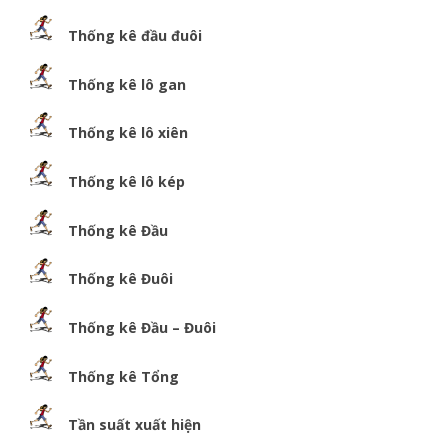
Thống kê đầu đuôi
Thống kê lô gan
Thống kê lô xiên
Thống kê lô kép
Thống kê Đầu
Thống kê Đuôi
Thống kê Đầu – Đuôi
Thống kê Tổng
Tần suất xuất hiện