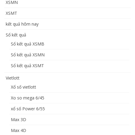
XSMN
XSMT
kết quả hôm nay
Sổ kết quả
Sổ kết quả XSMB
Sổ kết quả XSMN
Sổ kết quả XSMT
Vietlott
Xổ số vietlott
Xo so mega 6/45
xổ số Power 6/55
Max 3D
Max 4D