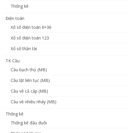
Thống kê
Điện toán
Xổ số điện toán 6×36
Xổ số điện toán 123
Xổ số thần tài
TK Cầu
Cầu bạch thủ (MB)
Cầu lật liên tục (MB)
Cầu về cả cặp (MB)
Cầu về nhiều nháy (MB)
Thống kê
Thống kê đầu đuôi