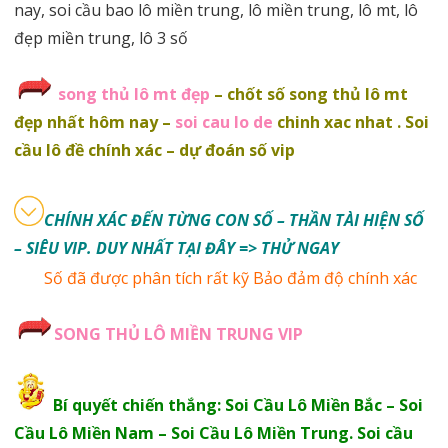
nay, soi cầu bao lô miền trung, lô miền trung, lô mt, lô
đẹp miền trung, lô 3 số
song thủ lô mt đẹp
– chốt số song thủ lô mt
đẹp nhất hôm nay –
soi cau lo de
chinh xac nhat . Soi
cầu lô đề chính xác – dự đoán số vip
CHÍNH XÁC ĐẾN TỪNG CON SỐ – THẦN TÀI HIỆN SỐ
– SIÊU VIP. DUY NHẤT TẠI ĐÂY => THỬ NGAY
Số đã được phân tích rất kỹ Bảo đảm độ chính xác
SONG THỦ LÔ MIỀN TRUNG VIP
Bí quyết chiến thắng: Soi Cầu Lô Miền Bắc – Soi
Cầu Lô Miền Nam – Soi Cầu Lô Miền Trung. Soi cầu