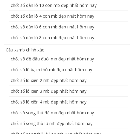
chốt số dàn lô 10 con mb đẹp nhất hôm nay
chốt số dàn lô 4 con mb đẹp nhất hôm nay
chốt số dàn lô 6 con mb đẹp nhất hôm nay
chốt số dàn lô 8 con mb đẹp nhất hôm nay
Cầu xsmb chính xác
chốt số đề đầu đuôi mb đẹp nhất hôm nay
chốt số lô bạch thủ mb đẹp nhất hôm nay
chốt số lô xiên 2 mb đẹp nhất hôm nay
chốt số lô xiên 3 mb đẹp nhất hôm nay
chốt số lô xiên 4 mb đẹp nhất hôm nay
chốt số song thủ đề mb đẹp nhất hôm nay
chốt số song thủ lô mb đẹp nhất hôm nay