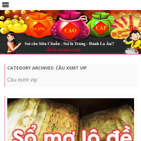
Skip
to
content
CATEGORY ARCHIVES:
CẦU XSMT VIP
Cầu xsmt vip