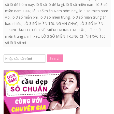
số lô đề hôm nay
,
lô 3 số lô đề là gì
,
lô 3 số miền nam
,
lô 3 số
miền nam 100k
,
lô 3 số miền Nam hôm nay
,
lo 3 so mien nam
vip
,
lô 3 số miễn phí
,
lo 3 so mien trung
,
lô 3 số miền trung ăn
bao nhiêu
,
LÔ 3 SỐ MIỀN TRUNG ĂN CHẮC
,
LÔ 3 SỐ MIỀN
TRUNG ĂN TO
,
LÔ 3 SỐ MIỀN TRUNG CAO CẤP
,
LÔ 3 SỐ
miền trung chính xác
,
LÔ 3 SỐ MIỀN TRUNG CHÍNH XÁC 100
,
số lô 3 số mt
Search