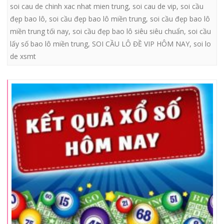
soi cau de chinh xac nhat mien trung
,
soi cau de vip
,
soi cầu
đẹp bao lô
,
soi cầu đẹp bao lô miền trung
,
soi cầu đẹp bao lô
miền trung tối nay
,
soi cầu đẹp bao lô siêu siêu chuẩn
,
soi cầu
lấy số bao lô miền trung
,
SOI CẦU LÔ ĐỀ VIP HÔM NAY
,
soi lo
de xsmt