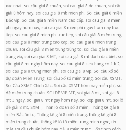
xac nhat
,
soi cầu giai 8 chuẩn
,
soi cau giai 8 de chuan
,
soi cầu
giải 8 hôm nay
,
soi cau giai 8 mb mien phi
,
Soi cầu giải 8 miền
Bắc víp
,
Soi cầu giải 8 miền Nam cao cấp
,
soi cau giai 8 mien
phi ngay hom nay
,
soi cau giai 8 mien phi ngay hom nay truc
tiep
,
soi cau giai 8 mien phi truc tiep
,
soi cầu giải 8 miền trung
,
soi cau giai 8 mien trung cao cap
,
soi cau giai 8 mien trung
chuan
,
soi cầu giải 8 miền trung trúng to
,
soi cầu giải 8 miền
trung víp
,
soi cau giai 8 MT
,
soi cau giải 8 mt danh dac biet
,
soi
cầu giải 8 mt ngày hôm nay
,
soi cau giai 8 sieu hang co 1 k 2
,
soi cau giai 8 trung mien phi
,
soi cau giai 8 vip
,
Soi cầu xổ số
dự đoán Miền Trung
,
soi cầu xổ số miền trung
,
Soi cầu XSMT
,
Soi Cầu XSMT Chính Xác
,
Soi cầu XSMT hôm nay miễn phí
,
soi
đề miền trung chuẩn
,
SOI ĐỀ VIP MT
,
soi giai 8 mt
,
soi giai 8
mt 3 ngay
,
soi giai 8 mt ngay hom nay
,
soi kep giai 8 mt
,
soi lô
đề giải 8 mt
,
SXMT
,
Thần lô đoán số 3 miền
,
Thống kê giải 8
miền Bắc ăn to
,
Thống kê giải 8 miền trung
,
thống kê giải 8
miền trung chuẩn
,
thống kê lô tô miền trung minh ngọc
,
tin
mật soi cầu chuẩn hôm nay giải 8 miền trung
,
Tổng hợp cách