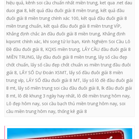
hiệu quả
,
kênh soi cầu chuẩn nhất miền trung
,
ket qua .net dau
duoi giai 8
,
kết quả đầu đuôi giải 8 miền trung
,
kết quả đầu
đuôi giải 8 miền trung chính xác 100
,
kết quả đầu đuôi giải 8
miền trung chuẩn
,
kết quả đầu đuôi giải 8 miền trung VÍP
,
Khẳng định chắc ăn đầu đuôi giải 8 miền trung
,
Khẳng định
kqxsmt chính xác
,
khi song tử lơ bạn
,
Kinh Nghiệm Soi Cầu Lô
Đề đầu đuôi giải 8
,
KQXS miền trung
,
LẤY CẦU đầu đuôi giải 8
MIỀN TRUNG
,
lấy đầu đuôi giải 8 miền trung
,
lấy số cầu đẹp
chốt chuẩn
,
lấy số cầu đẹp chốt chuẩn xs miền trung đầu đuôi
giải 8
,
LẤY SỐ Dự Đoán XSMT
,
lấy số đầu đuôi giải 8 miền
trung víp
,
LẤY SỐ đầu đuôi giải 8 MT
,
lấy số lô đề đầu đuôi giải
8 mt
,
lấy số miền trung soi cầu đầu đuôi giải 8
,
lk đầu đuôi giải
8 mt
,
lô đề khung 3 ngày hay nhất
,
lô đề miền trung hôm nay
,
Lô đẹp hôm nay
,
soi cầu bạch thủ miền trung hôm nay
,
soi
cầu miền trung hôm nay
,
thống kê giải 8