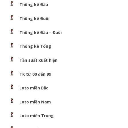
Thống kê Đầu
Thống kê Đuôi
Thống kê Đầu – Đuôi
Thống kê Tổng
Tần suất xuất hiện
TK từ 00 đến 99
Loto miền Bắc
Loto miền Nam
Loto miền Trung