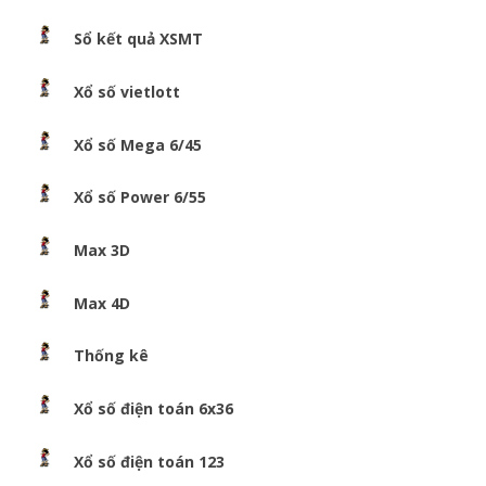
Sổ kết quả XSMT
Xổ số vietlott
Xổ số Mega 6/45
Xổ số Power 6/55
Max 3D
Max 4D
Thống kê
Xổ số điện toán 6x36
Xổ số điện toán 123