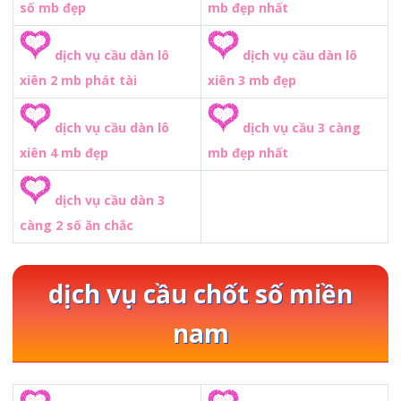
số mb đẹp
mb đẹp nhất
dịch vụ cầu dàn lô
dịch vụ cầu dàn lô
xiên 2 mb phát tài
xiên 3 mb đẹp
dịch vụ cầu dàn lô
dịch vụ cầu 3 càng
xiên 4 mb đẹp
mb đẹp nhất
dịch vụ cầu dàn 3
càng 2 số ăn chắc
dịch vụ cầu chốt số miền
nam