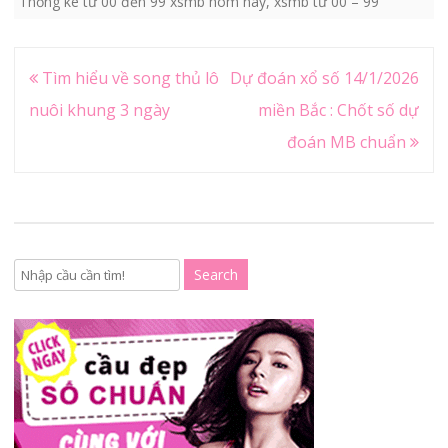
Thống kê từ 00 đến 99 xsmb hôm nay
,
xsmb từ 00 – 99
Điều
Tìm hiểu về song thủ lô
Dự đoán xổ số 14/1/2026
hướng
nuôi khung 3 ngày
miền Bắc : Chốt số dự
bài
đoán MB chuẩn
viết
Search