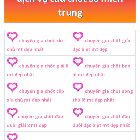
trung
chuyến gia chốt xỉu
chuyến gia chốt giải
chủ mt đẹp nhất
đặc biệt mt đẹp
chuyến gia chốt giải 8
chuyến gia chốt bao
mt đẹp nhất
lô mt đẹp nhất
chuyến gia chốt cặp
chuyến gia chốt song
xỉu chủ mt đẹp nhất
thủ lô mt đẹp nhất
chuyến gia chốt đầu
chuyến gia chốt đầu
đuôi giải 8 mt đẹp
đuôi đặc biệt mt đẹp nhất