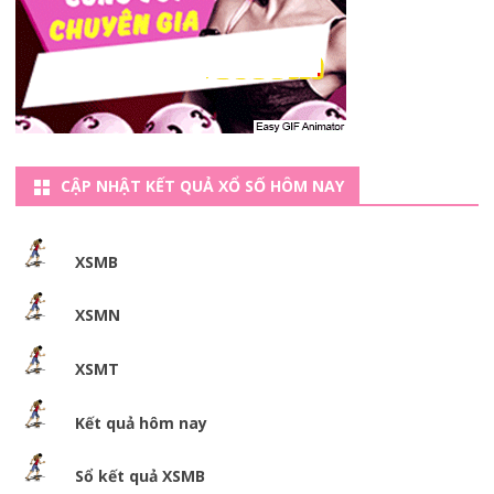
CẬP NHẬT KẾT QUẢ XỔ SỐ HÔM NAY
XSMB
XSMN
XSMT
Kết quả hôm nay
Sổ kết quả XSMB