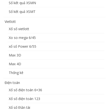
Sổ kết quả XSMN
Sổ kết quả XSMT
Vietlott
Xổ số vietlott
Xo so mega 6/45
xổ số Power 6/55
Max 3D
Max 4D
Thống kê
Điện toán
Xổ số điện toán 6×36
Xổ số điện toán 123
Xổ số thần tài