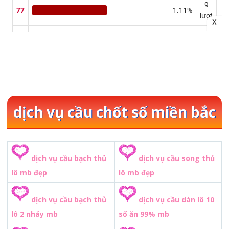
dịch vụ cầu chốt số miền bắc
dịch vụ cầu bạch thủ
dịch vụ cầu song thủ
lô mb đẹp
lô mb đẹp
dịch vụ cầu bạch thủ
dịch vụ cầu dàn lô 10
lô 2 nháy mb
số ăn 99% mb