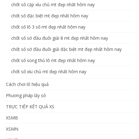
chốt số cặp xíu chủ mt đẹp nhất hôm nay
chốt số đặc biệt mt đẹp nhất hôm nay
chốt số lô 3 số mt đẹp nhất hôm nay
chốt số sớ đầu đuôi giải 8 mt đẹp nhất hôm nay
chốt số sớ đầu đuôi giải đặc biệt mt đẹp nhất hôm nay
chốt số song thủ lô mt đẹp nhất hôm nay
chốt số xíu chủ mt đẹp nhất hôm nay
Cách chơi lô hiệu quả
Phương pháp lấy số
TRỰC TIẾP KẾT QUẢ XS
XSMB
XSMN