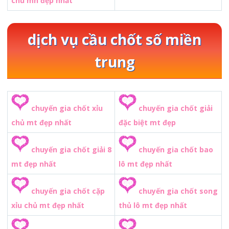
chủ mn đẹp nhất
dịch vụ cầu chốt số miền
trung
chuyến gia chốt xỉu
chuyến gia chốt giải
chủ mt đẹp nhất
đặc biệt mt đẹp
chuyến gia chốt giải 8
chuyến gia chốt bao
mt đẹp nhất
lô mt đẹp nhất
chuyến gia chốt cặp
chuyến gia chốt song
xỉu chủ mt đẹp nhất
thủ lô mt đẹp nhất