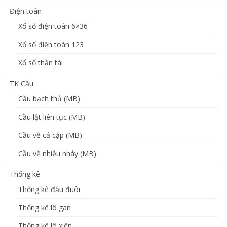
Điện toán
Xổ số điện toán 6×36
Xổ số điện toán 123
Xổ số thần tài
TK Cầu
Cầu bạch thủ (MB)
Cầu lật liên tục (MB)
Cầu về cả cặp (MB)
Cầu về nhiều nháy (MB)
Thống kê
Thống kê đầu đuôi
Thống kê lô gan
Thống kê lô xiên