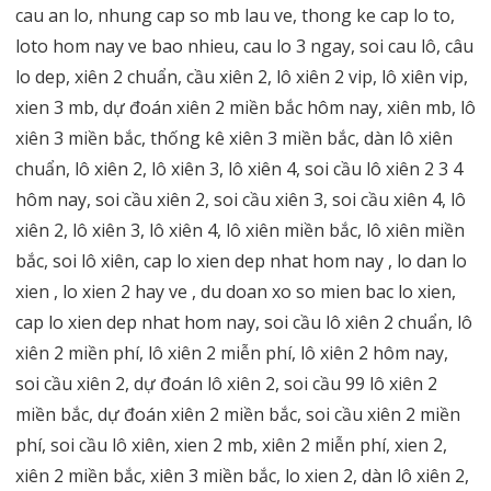
cau an lo, nhung cap so mb lau ve, thong ke cap lo to,
2
loto hom nay ve bao nhieu, cau lo 3 ngay, soi cau lô, câu
mb
lo dep, xiên 2 chuẩn, cầu xiên 2, lô xiên 2 vip, lô xiên vip,
đẹp
xien 3 mb, dự đoán xiên 2 miền bắc hôm nay, xiên mb, lô
nhất
xiên 3 miền bắc, thống kê xiên 3 miền bắc, dàn lô xiên
chuẩn, lô xiên 2, lô xiên 3, lô xiên 4, soi cầu lô xiên 2 3 4
hôm
hôm nay, soi cầu xiên 2, soi cầu xiên 3, soi cầu xiên 4, lô
nay
xiên 2, lô xiên 3, lô xiên 4, lô xiên miền bắc, lô xiên miền
bắc, soi lô xiên, cap lo xien dep nhat hom nay , lo dan lo
xien , lo xien 2 hay ve , du doan xo so mien bac lo xien,
cap lo xien dep nhat hom nay, soi cầu lô xiên 2 chuẩn, lô
xiên 2 miền phí, lô xiên 2 miễn phí, lô xiên 2 hôm nay,
soi cầu xiên 2, dự đoán lô xiên 2, soi cầu 99 lô xiên 2
miền bắc, dự đoán xiên 2 miền bắc, soi cầu xiên 2 miền
phí, soi cầu lô xiên, xien 2 mb, xiên 2 miễn phí, xien 2,
xiên 2 miền bắc, xiên 3 miền bắc, lo xien 2, dàn lô xiên 2,