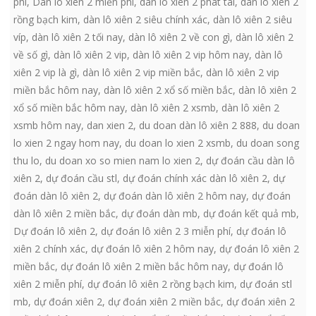
phí
,
Dàn lô xiên 2 miền phí
,
dàn lô xiên 2 phát tài
,
dàn lô xiên 2
rồng bạch kim
,
dàn lô xiên 2 siêu chính xác
,
dàn lô xiên 2 siêu
víp
,
dàn lô xiên 2 tối nay
,
dàn lô xiên 2 về con gì
,
dàn lô xiên 2
về số gì
,
dàn lô xiên 2 vip
,
dàn lô xiên 2 vip hôm nay
,
dàn lô
xiên 2 vip là gì
,
dàn lô xiên 2 vip miền bắc
,
dàn lô xiên 2 vip
miền bắc hôm nay
,
dàn lô xiên 2 xổ số miền bắc
,
dàn lô xiên 2
xổ số miền bắc hôm nay
,
dàn lô xiên 2 xsmb
,
dàn lô xiên 2
xsmb hôm nay
,
dan xien 2
,
du doan dàn lô xiên 2 888
,
du doan
lo xien 2 ngay hom nay
,
du doan lo xien 2 xsmb
,
du doan song
thu lo
,
du doan xo so mien nam lo xien 2
,
dự đoán cầu dàn lô
xiên 2
,
dự đoán cầu stl
,
dự đoán chính xác dàn lô xiên 2
,
dự
đoán dàn lô xiên 2
,
dự đoán dàn lô xiên 2 hôm nay
,
dự đoán
dàn lô xiên 2 miền bắc
,
dự đoán dàn mb
,
dự đoán kết quả mb
,
Dự đoán lô xiên 2
,
dự đoán lô xiên 2 3 miễn phí
,
dự đoán lô
xiên 2 chính xác
,
dự đoán lô xiên 2 hôm nay
,
dự đoán lô xiên 2
miền bắc
,
dự đoán lô xiên 2 miền bắc hôm nay
,
dự đoán lô
xiên 2 miễn phí
,
dự đoán lô xiên 2 rồng bạch kim
,
dự đoán stl
mb
,
dự đoán xiên 2
,
dự đoán xiên 2 miền bắc
,
dự đoán xiên 2