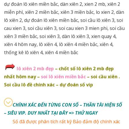
dự đoán lô xiên miền bắc, dàn xiên 2, xien 2 mb, xiên 2
miễn phí, xiên 2 miền bắc, xiên 3 miền bắc, lo xien 2, dàn
lô xiên 2, dự đoán lô xiên miền bắc, soi cầu lô xiên 3, soi
cau xien 3, soi cầu xiên 3, soi cau xien 3 mien phi, soi cầu
xiên 3 miền bắc, soi xiên 3, dàn lô xiên 3, xien quay 4,
xiên 4 hôm nay, lô xiên 4, lô xiên 4 miền bắc, xiên 4,
thống kê lô xiên 4, xiên 4 miền bắc
lô xiên 2 mb đẹp
– chốt số lô xiên 2 mb đẹp
nhất hôm nay –
soi lô xiên miền bắc
– soi cầu xiên .
Soi cầu lô đề chính xác – dự đoán số vip
CHÍNH XÁC ĐẾN TỪNG CON SỐ – THẦN TÀI HIỆN SỐ
– SIÊU VIP. DUY NHẤT TẠI ĐÂY => THỬ NGAY
Số đã được phân tích rất kỹ Bảo đảm độ chính xác