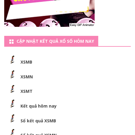
CẬP NHẬT KẾT QUẢ XỔ SỐ HÔM NAY
XSMB
XSMN
XSMT
Kết quả hôm nay
Sổ kết quả XSMB