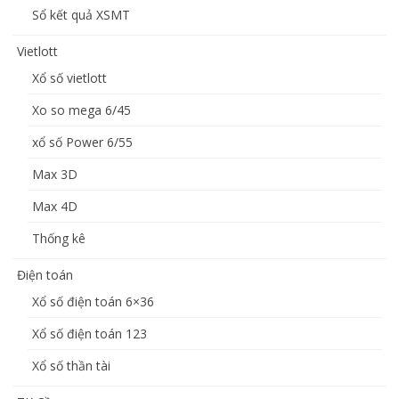
Sổ kết quả XSMT
Vietlott
Xổ số vietlott
Xo so mega 6/45
xổ số Power 6/55
Max 3D
Max 4D
Thống kê
Điện toán
Xổ số điện toán 6×36
Xổ số điện toán 123
Xổ số thần tài