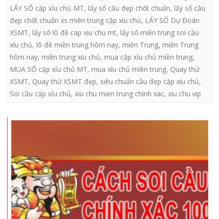
LẤY SỐ cặp xỉu chủ MT
,
lấy số cầu đẹp chốt chuẩn
,
lấy số cầu
đẹp chốt chuẩn xs miền trung cặp xíu chủ
,
LẤY SỐ Dự Đoán
XSMT
,
lấy số lô đề cap xiu chu mt
,
lấy số miền trung soi cầu
xíu chủ
,
lô đề miền trung hôm nay
,
miền Trung
,
miền Trung
hôm nay
,
miền trung xíu chủ
,
mua cặp xỉu chủ miền trung
,
MUA SỐ cặp xỉu chủ MT
,
mua xíu chủ miền trung
,
Quay thử
XSMT
,
Quay thử XSMT đẹp
,
siêu chuẩn cầu đẹp cặp xíu chủ
,
Soi cầu cặp xỉu chủ
,
xiu chu mien trung chinh xac
,
xiu chu vip