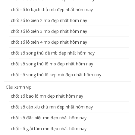
chốt số lô bạch thủ mb đẹp nhất hôm nay
chốt số lô xiên 2 mb đẹp nhất hôm nay
chốt số lô xiên 3 mb đẹp nhất hôm nay
chốt số lô xiên 4 mb đẹp nhất hôm nay
chốt số song thủ đề mb đẹp nhất hôm nay
chốt số song thủ lô mb đẹp nhất hôm nay
chốt số song thủ lô kép mb đẹp nhất hôm nay
Cầu xsmn vip
chốt số bao lô mn đẹp nhất hôm nay
chốt số cặp xíu chủ mn đẹp nhất hôm nay
chốt số đặc biệt mn đẹp nhất hôm nay
chốt số giải tám mn đẹp nhất hôm nay