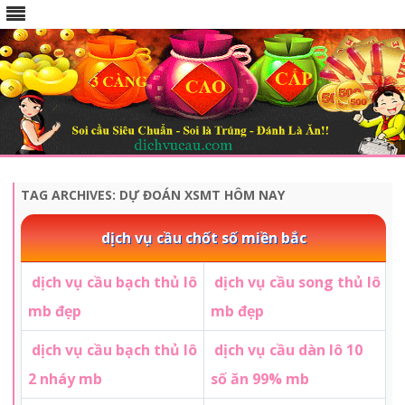
Skip
to
content
TAG ARCHIVES:
DỰ ĐOÁN XSMT HÔM NAY
dịch vụ cầu chốt số miền bắc
dịch vụ cầu bạch thủ lô
dịch vụ cầu song thủ lô
mb đẹp
mb đẹp
dịch vụ cầu bạch thủ lô
dịch vụ cầu dàn lô 10
2 nháy mb
số ăn 99% mb