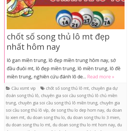
chốt số song thủ lô mt đẹp
nhất hôm nay
lô gan miền trung, lô đẹp miền trung hôm nay, sớ
đầu đuôi mt, lô đẹp miền trung, lô miền trung, lô đề
miền trung, nghiên cứu đánh lô de…
Read more »
Cầu xsmt vip
chốt số song thủ lô mt
,
chuyên gia dự
đoán song thủ lô
,
chuyên gia soi cầu song thủ lô chủ miền
trung
,
chuyên gia soi cầu song thủ lô miền trung
,
chuyên gia
soi cầu song thủ lô víp
,
de song thu lo dep hom nay
,
du doan
lo xien mt
,
du doan song thu lo
,
du doan song thu lo 3 mien
,
du doan song thu lo mt
,
du doan song thu lo mt hom nay
,
du