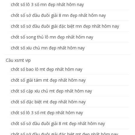
chốt số lô 3 số mn đẹp nhất hôm nay
chốt số sớ đầu đuôi giải 8 mn đẹp nhất hôm nay
chốt số sớ đầu đuôi giải đặc biệt mn đẹp nhất hôm nay
chốt số song thủ lô mn đẹp nhất hôm nay
chốt số xíu chủ mn đẹp nhất hôm nay
Cầu xsmt vip
chốt số bao lô mt đẹp nhất hôm nay
chốt số giải tám mt đẹp nhất hôm nay
chốt số cặp xíu chủ mt đẹp nhất hôm nay
chốt số đặc biệt mt đẹp nhất hôm nay
chốt số lô 3 số mt đẹp nhất hôm nay
chốt số sớ đầu đuôi giải 8 mt đẹp nhất hôm nay
chốt số sớ đầu đuôi giải đặc biệt mt đẹp nhất hôm nay