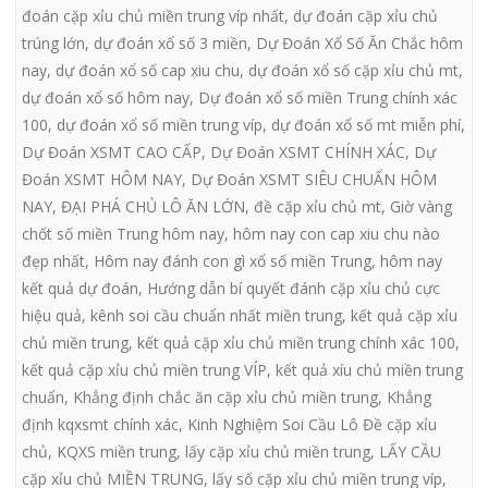
đoán cặp xỉu chủ miền trung víp nhất
,
dự đoán cặp xỉu chủ
trúng lớn
,
dự đoán xổ số 3 miền
,
Dự Đoán Xổ Số Ăn Chắc hôm
nay
,
dự đoán xổ số cap xiu chu
,
dự đoán xổ số cặp xỉu chủ mt
,
dự đoán xổ số hôm nay
,
Dự đoán xổ số miền Trung chính xác
100
,
dự đoán xổ số miền trung víp
,
dự đoán xổ số mt miễn phí
,
Dự Đoán XSMT CAO CẤP
,
Dự Đoán XSMT CHÍNH XÁC
,
Dự
Đoán XSMT HÔM NAY
,
Dự Đoán XSMT SIÊU CHUẨN HÔM
NAY
,
ĐẠI PHÁ CHỦ LÔ ĂN LỚN
,
đề cặp xỉu chủ mt
,
Giờ vàng
chốt số miền Trung hôm nay
,
hôm nay con cap xiu chu nào
đẹp nhất
,
Hôm nay đánh con gì xổ số miền Trung
,
hôm nay
kết quả dự đoán
,
Hướng dẫn bí quyết đánh cặp xỉu chủ cực
hiệu quả
,
kênh soi cầu chuẩn nhất miền trung
,
kết quả cặp xỉu
chủ miền trung
,
kết quả cặp xỉu chủ miền trung chính xác 100
,
kết quả cặp xỉu chủ miền trung VÍP
,
kết quả xíu chủ miền trung
chuẩn
,
Khẳng định chắc ăn cặp xỉu chủ miền trung
,
Khẳng
định kqxsmt chính xác
,
Kinh Nghiệm Soi Cầu Lô Đề cặp xỉu
chủ
,
KQXS miền trung
,
lấy cặp xỉu chủ miền trung
,
LẤY CẦU
cặp xỉu chủ MIỀN TRUNG
,
lấy số cặp xỉu chủ miền trung víp
,