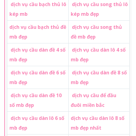
dịch vụ cầu bạch thủ lô
dịch vụ cầu song thủ lô
kép mb
kép mb đẹp
dịch vụ cầu bạch thủ đề
dịch vụ cầu song thủ
mb đẹp
đề mb đẹp
dịch vụ cầu dàn đề 4 số
dịch vụ cầu dàn lô 4 số
mb đẹp
mb đẹp
dịch vụ cầu dàn đề 6 số
dịch vụ cầu dàn đề 8 số
mb đẹp
mb đẹp
dịch vụ cầu dàn đề 10
dịch vụ cầu để đầu
số mb đẹp
đuôi miền bắc
dịch vụ cầu dàn lô 6 số
dịch vụ cầu dàn lô 8 số
mb đẹp
mb đẹp nhất