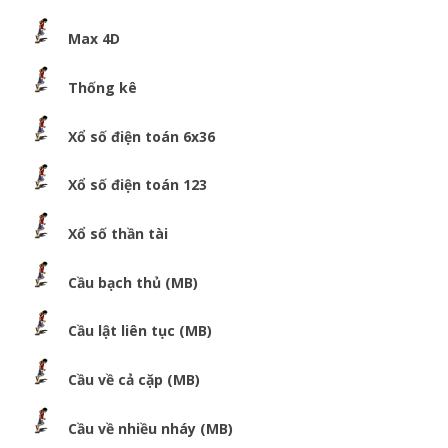
Max 4D
Thống kê
Xổ số điện toán 6x36
Xổ số điện toán 123
Xổ số thần tài
Cầu bạch thủ (MB)
Cầu lật liên tục (MB)
Cầu về cả cặp (MB)
Cầu về nhiều nháy (MB)