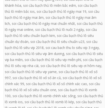
khánh hòa
,
soi cầu bạch thủ lô miền bắc edm
,
soi cầu bạch
thủ lô miền bắc ios
,
soi cầu bạch thủ lô ngày mai 19
,
soi cầu
bạch thủ lô ngày mai âm
,
soi cầu bạch thủ lô ngày mai âm
lich
,
soi cầu bạch thủ lô ngày mai chuẩn nhất
,
soi cầu bạch thủ
lô ngày mai online
,
soi cầu bạch thủ lô nuôi 2 ngày
,
soi cầu
bạch thủ lô siêu chuẩn bạch kim
,
soi cầu bạch thủ lô siêu
chuẩn dự đoán
,
soi cầu bạch thủ lô siêu chuẩn u23
,
soi cầu
bạch thủ lô siêu vip 2018
,
soi cau bach thu lo siêu vip 3 ngay
,
soi cầu bạch thủ lô siêu vip âm dương
,
soi cầu bạch thủ lô siêu
vip ba miền
,
soi cầu bạch thủ lô siêu vip miễn phí
,
soi cầu bạch
thủ lô siêu vip nha cái
,
soi cầu bạch thủ lô siêu vip ơi hôm nay
,
soi cầu bạch thủ lô siêu vip yame
,
soi cầu bạch thủ lô xổ số
997
,
soi cầu bạch thủ lô xổ số ăn cả
,
soi cầu bạch thủ lô xổ số
chính xác 99
,
soi cầu bạch thủ lô xổ số chính xác cao
,
soi cầu
bạch thủ lô xổ số siêu chuẩn one
,
soi cầu bạch thủ lô xsmb
100
,
soi cầu bạch thủ lô xsmb chính xác sống
,
soi cầu bạch thủ
lô xsmb ios
,
soi cầu bạch thủ lô xsmb lô kép
,
soi cầu bạch thủ
lô xsmb lô tô
,
soi cầu bạch thủ lô xsmb siêu chuẩn rừng
,
soi