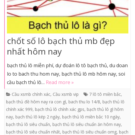
chốt số lô bạch thủ mb đẹp
nhất hôm nay
bạch thủ lô miễn phí, dự đoán lô tô bạch thủ, du doan
lo to bach thu hom nay, bạch thủ lô mb hôm nay, soi
cầu bạch thủ lô…
Read more »
Cầu xsmb chính xác
,
Cầu xsmb vip
7 lô tô miền bắc
,
bạch thủ đề hôm nay ra con gì
,
bach thu lo 14/8
,
bạch thủ lô
chính xác 999
,
bạch thủ lô chính xác gps
,
bạch thủ lô gì hôm
nay
,
bạch thủ lô kép 2 ngày
,
bạch thủ lô miền bắc 10 ngày
,
bạch thủ lô siêu chuẩn
,
bạch thủ lô siêu chuẩn ăn hôm nay
,
bạch thủ lô siêu chuẩn nhất
,
bạch thủ lô siêu chuẩn omg
,
bạch