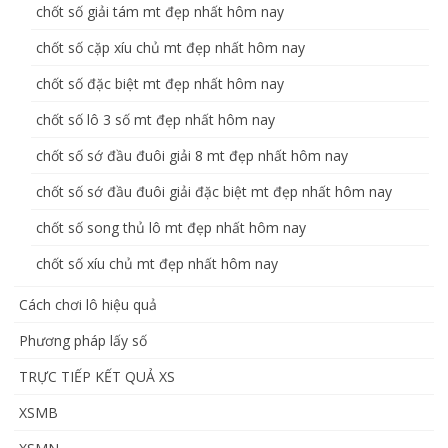
chốt số giải tám mt đẹp nhất hôm nay
chốt số cặp xíu chủ mt đẹp nhất hôm nay
chốt số đặc biệt mt đẹp nhất hôm nay
chốt số lô 3 số mt đẹp nhất hôm nay
chốt số sớ đầu đuôi giải 8 mt đẹp nhất hôm nay
chốt số sớ đầu đuôi giải đặc biệt mt đẹp nhất hôm nay
chốt số song thủ lô mt đẹp nhất hôm nay
chốt số xíu chủ mt đẹp nhất hôm nay
Cách chơi lô hiệu quả
Phương pháp lấy số
TRỰC TIẾP KẾT QUẢ XS
XSMB