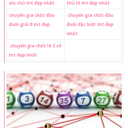
xỉu chủ mt đẹp nhất
thủ lô mt đẹp nhất
chuyến gia chốt đầu
chuyến gia chốt đầu
đuôi giải 8 mt đẹp
đuôi đặc biệt mt đẹp
nhất
chuyến gia chốt lô 3 số
mt đẹp nhất