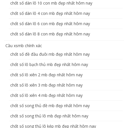
chốt số dàn lô 10 con mb đẹp nhất hôm nay
chốt số dàn lô 4 con mb đẹp nhất hôm nay
chốt số dàn lô 6 con mb đẹp nhất hôm nay
chốt số dàn lô 8 con mb đẹp nhất hôm nay
Cầu xsmb chính xác
chốt số đề đầu đuôi mb đẹp nhất hôm nay
chốt số lô bạch thủ mb đẹp nhất hôm nay
chốt số lô xiên 2 mb đẹp nhất hôm nay
chốt số lô xiên 3 mb đẹp nhất hôm nay
chốt số lô xiên 4 mb đẹp nhất hôm nay
chốt số song thủ đề mb đẹp nhất hôm nay
chốt số song thủ lô mb đẹp nhất hôm nay
chốt số song thủ lô kép mb đẹp nhất hôm nay