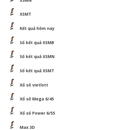
XSMN
XSMT
Kết quả hôm nay
Sổ kết quả XSMB
Sổ kết quả XSMN
Sổ kết quả XSMT
Xổ số vietlott
Xổ số Mega 6/45
Xổ số Power 6/55
Max 3D