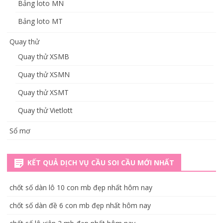
Bảng loto MN
Bảng loto MT
Quay thử
Quay thử XSMB
Quay thử XSMN
Quay thử XSMT
Quay thử Vietlott
Sổ mơ
KẾT QUẢ DỊCH VỤ CẦU SOI CẦU MỚI NHẤT
chốt số dàn lô 10 con mb đẹp nhất hôm nay
chốt số dàn đề 6 con mb đẹp nhất hôm nay