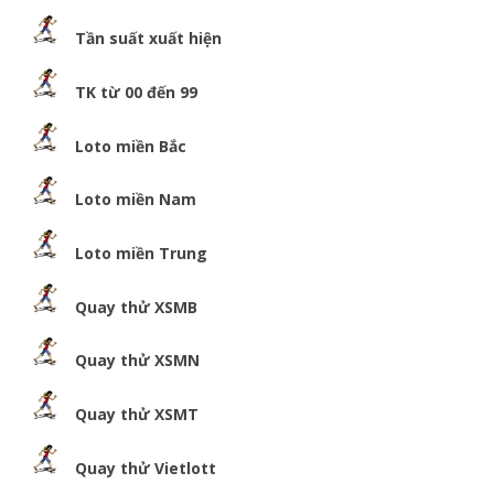
Tần suất xuất hiện
TK từ 00 đến 99
Loto miền Bắc
Loto miền Nam
Loto miền Trung
Quay thử XSMB
Quay thử XSMN
Quay thử XSMT
Quay thử Vietlott