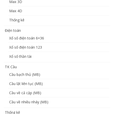
Max 3D
Max 4D
Thống kê
Điện toán
Xổ số điện toán 6×36
Xổ số điện toán 123
Xổ số thần tài
TK Cầu
Cầu bạch thủ (MB)
Cầu lật liên tục (MB)
Cầu về cả cặp (MB)
Cầu về nhiều nháy (MB)
Thống kê