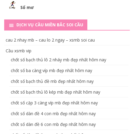
Sổ mơ
DỊCH VỤ CẦU MIỀN BẮC SOI CẦU
cau 2 nhay mb – cau lo 2 ngay – xsmb soi cau
Cầu xsmb vip
chốt số bạch thủ lô 2 nháy mb đẹp nhất hôm nay
chốt số ba càng víp mb đẹp nhất hôm nay
chốt số bạch thủ đề mb đẹp nhất hôm nay
chốt số bạch thủ lô kép mb đẹp nhất hôm nay
chốt số cặp 3 càng víp mb đẹp nhất hôm nay
chốt số dàn đề 4 con mb đẹp nhất hôm nay
chốt số dàn đề 6 con mb đẹp nhất hôm nay