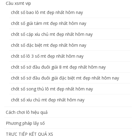
Cầu xsmt vip
chốt số bao lô mt đẹp nhất hôm nay
chốt số giải tám mt đẹp nhất hôm nay
chốt số cặp xíu chủ mt đẹp nhất hôm nay
chốt số đặc biệt mt đẹp nhất hôm nay
chốt số lô 3 số mt đẹp nhất hôm nay
chốt số sớ đầu đuôi giải 8 mt đẹp nhất hôm nay
chốt số sớ đầu đuôi giải đặc biệt mt đẹp nhất hôm nay
chốt số song thủ lô mt đẹp nhất hôm nay
chốt số xíu chủ mt đẹp nhất hôm nay
Cách chơi lô hiệu quả
Phương pháp lấy số
TRỰC TIẾP KẾT QUẢ XS