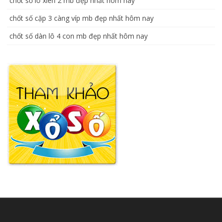
chốt số lô xiên 2 mb đẹp nhất hôm nay
chốt số cặp 3 càng víp mb đẹp nhất hôm nay
chốt số dàn lô 4 con mb đẹp nhất hôm nay