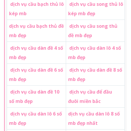
dịch vụ cầu bạch thủ lô
dịch vụ cầu song thủ lô
kép mb
kép mb đẹp
dịch vụ cầu bạch thủ đề
dịch vụ cầu song thủ
mb đẹp
đề mb đẹp
dịch vụ cầu dàn đề 4 số
dịch vụ cầu dàn lô 4 số
mb đẹp
mb đẹp
dịch vụ cầu dàn đề 6 số
dịch vụ cầu dàn đề 8 số
mb đẹp
mb đẹp
dịch vụ cầu dàn đề 10
dịch vụ cầu để đầu
số mb đẹp
đuôi miền bắc
dịch vụ cầu dàn lô 6 số
dịch vụ cầu dàn lô 8 số
mb đẹp
mb đẹp nhất