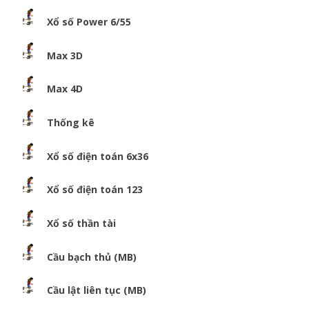
Xổ số Power 6/55
Max 3D
Max 4D
Thống kê
Xổ số điện toán 6x36
Xổ số điện toán 123
Xổ số thần tài
Cầu bạch thủ (MB)
Cầu lật liên tục (MB)