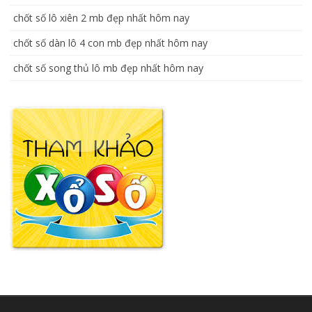
chốt số lô xiên 2 mb đẹp nhất hôm nay
chốt số dàn lô 4 con mb đẹp nhất hôm nay
chốt số song thủ lô mb đẹp nhất hôm nay