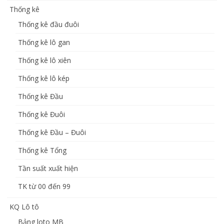
Thống kê
Thống kê đầu đuôi
Thống kê lô gan
Thống kê lô xiên
Thống kê lô kép
Thống kê Đầu
Thống kê Đuôi
Thống kê Đầu – Đuôi
Thống kê Tổng
Tần suất xuất hiện
TK từ 00 đến 99
KQ Lô tô
Bảng loto MB