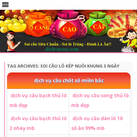
Skip
to
content
TAG ARCHIVES:
SOI CẦU LÔ KÉP NUÔI KHUNG 3 NGÀY
dịch vụ cầu chốt số miền bắc
dịch vụ cầu bạch thủ lô
dịch vụ cầu song thủ lô
mb đẹp
mb đẹp
dịch vụ cầu bạch thủ lô
dịch vụ cầu dàn lô 10
2 nháy mb
số ăn 99% mb