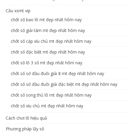
Cầu xsmt vip
chốt số bao lô mt đẹp nhất hôm nay
chốt số giải tám mt đẹp nhất hôm nay
chốt số cặp xíu chủ mt đẹp nhất hôm nay
chốt số đặc biệt mt đẹp nhất hôm nay
chốt số lô 3 số mt đẹp nhất hôm nay
chốt số sớ đầu đuôi giải 8 mt đẹp nhất hôm nay
chốt số sớ đầu đuôi giải đặc biệt mt đẹp nhất hôm nay
chốt số song thủ lô mt đẹp nhất hôm nay
chốt số xíu chủ mt đẹp nhất hôm nay
Cách chơi lô hiệu quả
Phương pháp lấy số