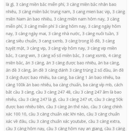
là gì
,
3 càng miền bắc miễn phí
,
3 càng miền bắc nhân bao
nhiêu
,
3 càng miền bắc trung nam
,
3 cang mien bac vip
,
3 càng
miền Nam ăn bao nhiêu
,
3 càng miền nam hôm nay
,
3 càng
miễn phí
,
3 càng miễn phí 3 càng hôm nay
,
3 càng ngày hôm
nay
,
3 càng ngày mai
,
3 càng nhà nước
,
3 càng nuôi tuần
,
3
càng siêu chuẩn
,
3 cang sxmb
,
3 càng trong lô đề
,
3 càng
tuyệt mật
,
3 càng vip
,
3 càng víp hôm nay
,
3 càng vip miền
bắc
,
3 cang win
,
3 càng xổ số miền bắc
,
3 cang xsmb
,
4 càng
miền bắc
,
ăn 3 càng
,
ăn 3 càng được bao nhiêu
,
ăn ba càng
,
ăn đề 3 càng
,
ăn đề 3 càng đánh 3 càng trúng 2 số đầu
,
ăn đề
3 càng được bao nhiêu
,
ba cang
,
ba càng 1 ăn bao nhiêu
,
ba
càng 100k ăn bao nhiêu
,
ba càng chuẩn
,
ba càng víp mb
,
cách
bắt cầu 3 càng
,
cầu 3 càng 247 48
,
cầu 3 càng 247 âm là bao
nhiêu
,
cầu 3 càng 247 là gì
,
cầu 3 càng 247 ơt
,
cầu 3 càng 50k
được bao nhiêu tiền
,
cầu 3 càng ăn thế nào
,
cầu 3 càng chính
xác 100 10
,
cầu 3 càng chuẩn xác khi nào
,
cầu 3 càng chuẩn
xác về đâu
,
cầu 3 càng chuẩn xác youtube
,
cầu 3 càng extra
,
cầu 3 càng hôm nay
,
cầu 3 càng hôm nay an giang
,
cầu 3 càng