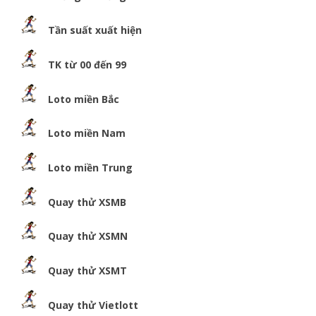
Tần suất xuất hiện
TK từ 00 đến 99
Loto miền Bắc
Loto miền Nam
Loto miền Trung
Quay thử XSMB
Quay thử XSMN
Quay thử XSMT
Quay thử Vietlott