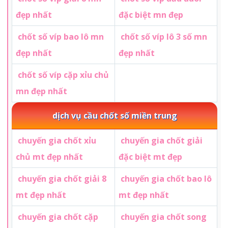
đẹp nhất
đặc biệt mn đẹp
chốt số víp bao lô mn
chốt số víp lô 3 số mn
đẹp nhất
đẹp nhất
chốt số víp cặp xỉu chủ
mn đẹp nhất
dịch vụ cầu chốt số miền trung
chuyến gia chốt xỉu
chuyến gia chốt giải
chủ mt đẹp nhất
đặc biệt mt đẹp
chuyến gia chốt giải 8
chuyến gia chốt bao lô
mt đẹp nhất
mt đẹp nhất
chuyến gia chốt cặp
chuyến gia chốt song