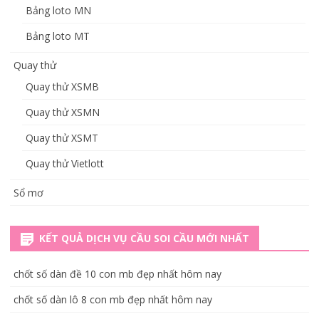
Bảng loto MN
Bảng loto MT
Quay thử
Quay thử XSMB
Quay thử XSMN
Quay thử XSMT
Quay thử Vietlott
Sổ mơ
KẾT QUẢ DỊCH VỤ CẦU SOI CẦU MỚI NHẤT
chốt số dàn đề 10 con mb đẹp nhất hôm nay
chốt số dàn lô 8 con mb đẹp nhất hôm nay