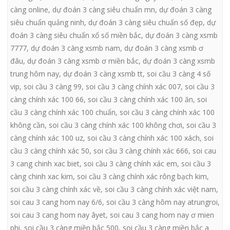
càng online
,
dự đoán 3 càng siêu chuẩn mn
,
dự đoán 3 càng
siêu chuẩn quảng ninh
,
dự đoán 3 càng siêu chuẩn số đẹp
,
dự
đoán 3 càng siêu chuẩn xổ số miền bắc
,
dự đoán 3 càng xsmb
7777
,
dự đoán 3 càng xsmb nam
,
dự đoán 3 càng xsmb ơ
đâu
,
dự đoán 3 càng xsmb ơ miền bắc
,
dự đoán 3 càng xsmb
trung hôm nay
,
dự đoán 3 càng xsmb tt
,
soi cầu 3 càng 4 số
vip
,
soi cầu 3 càng 99
,
soi cầu 3 càng chính xác 007
,
soi cầu 3
càng chính xác 100 66
,
soi cầu 3 càng chính xác 100 ăn
,
soi
cầu 3 càng chính xác 100 chuẩn
,
soi cầu 3 càng chính xác 100
không cần
,
soi cầu 3 càng chính xác 100 không chơi
,
soi cầu 3
càng chính xác 100 uz
,
soi cầu 3 càng chính xác 100 xách
,
soi
cầu 3 càng chính xác 50
,
soi cầu 3 càng chính xác 666
,
soi cau
3 cang chinh xac biet
,
soi cầu 3 càng chính xác em
,
soi cầu 3
càng chinh xac kim
,
soi cầu 3 càng chính xác rông bạch kim
,
soi cầu 3 càng chính xác về
,
soi cầu 3 càng chính xác việt nam
,
soi cau 3 cang hom nay 6/6
,
soi cầu 3 càng hôm nay atrungroi
,
soi cau 3 cang hom nay âyet
,
soi cau 3 cang hom nay ơ mien
phi
,
soi cầu 3 càng miền bắc 500
,
soi cầu 3 càng miền bắc a