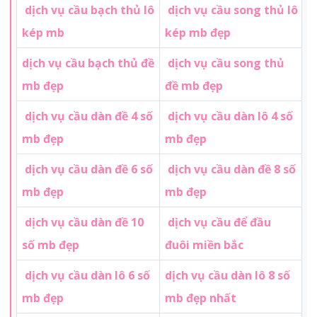
dịch vụ cầu bạch thủ lô
dịch vụ cầu song thủ lô
kép mb
kép mb đẹp
dịch vụ cầu bạch thủ đề
dịch vụ cầu song thủ
mb đẹp
đề mb đẹp
dịch vụ cầu dàn đề 4 số
dịch vụ cầu dàn lô 4 số
mb đẹp
mb đẹp
dịch vụ cầu dàn đề 6 số
dịch vụ cầu dàn đề 8 số
mb đẹp
mb đẹp
dịch vụ cầu dàn đề 10
dịch vụ cầu để đầu
số mb đẹp
đuôi miền bắc
dịch vụ cầu dàn lô 6 số
dịch vụ cầu dàn lô 8 số
mb đẹp
mb đẹp nhất