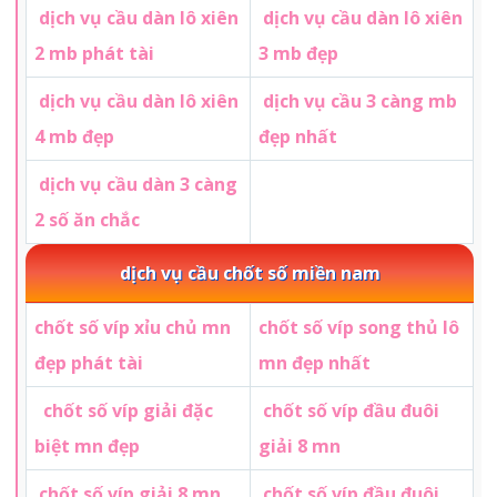
dịch vụ cầu dàn lô xiên
dịch vụ cầu dàn lô xiên
2 mb phát tài
3 mb đẹp
dịch vụ cầu dàn lô xiên
dịch vụ cầu 3 càng mb
4 mb đẹp
đẹp nhất
dịch vụ cầu dàn 3 càng
2 số ăn chắc
dịch vụ cầu chốt số miền nam
chốt số víp xỉu chủ mn
chốt số víp song thủ lô
đẹp phát tài
mn đẹp nhất
chốt số víp giải đặc
chốt số víp đầu đuôi
biệt mn đẹp
giải 8 mn
chốt số víp giải 8 mn
chốt số víp đầu đuôi