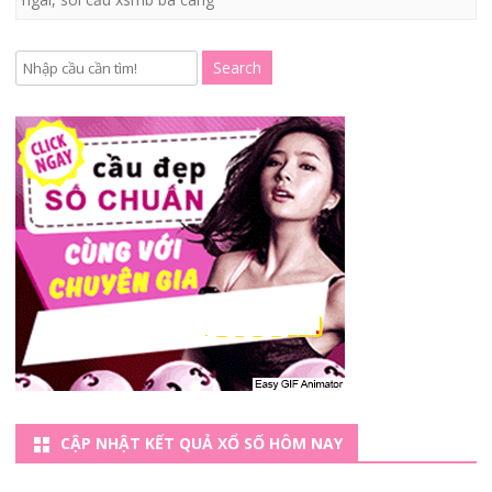
Search
CẬP NHẬT KẾT QUẢ XỔ SỐ HÔM NAY