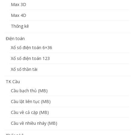
Max 3D
Max 4D
Thống kê
Điện toán
Xổ số điện toán 6×36
Xổ số điện toán 123
Xổ số thần tài
TK Cầu
Cầu bạch thủ (MB)
Cầu lật liên tục (MB)
Cầu về cả cặp (MB)
Cầu về nhiều nháy (MB)