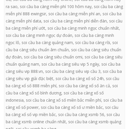
ra sao
,
soi cầu ba càng miễn phí 100 hôm nay
,
soi cầu ba càng
miễn phí 888 ewingsir
,
soi cầu ba càng miễn phí an
,
soi cầu ba
càng miễn phí data
,
soi cầu ba càng miễn phí diễn đàn
,
soi cầu
ba càng miễn phí ướt
,
soi cầu ba càng minh ngọc chuẩn nhất
,
soi cầu ba càng minh ngọc dự đoán
,
soi cầu ba càng minh
ngọc lô
,
soi cầu ba càng quảng nam
,
soi cầu ba càng rồi
,
soi
cầu ba càng siêu chuẩn âm chuẩn
,
soi cầu ba càng siêu chuẩn
dự đoán
,
soi cầu ba càng siêu chuẩn omi
,
soi cầu ba càng siêu
chuẩn quảng nam
,
soi cầu ba càng siêu vip 5 ngày
,
soi cầu ba
càng siêu vip 888.vn
,
soi cầu ba càng siêu vip cầu 3
,
soi cầu ba
càng siêu vip giải đặc biệt
,
soi cầu ba càng xổ số 24h
,
soi cầu
ba càng xổ số 888 miễn phí
,
soi cầu ba càng xổ số ăn cả
,
soi
cầu ba càng xổ số bình dương
,
soi cầu ba càng xổ số
indonesia
,
soi cầu ba càng xổ số miền bắc miễn phí
,
soi cầu ba
càng xổ số power
,
soi cầu ba càng xổ số ư miền bắc
,
soi cầu
ba càng xổ số vip miền bắc
,
soi cầu ba càng xsmb 56
,
soi cầu
ba càng xsmb online chuẩn nhất
,
soi cầu ba càng xsmb quảng
ngãi
,
soi cầu xsmb ba càng