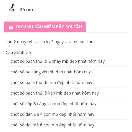
Sổ mơ
DỊCH VỤ CẦU MIỀN BẮC SOI CẦU
cau 2 nhay mb – cau lo 2 ngay – xsmb soi cau
Cầu xsmb vip
chốt số bạch thủ lô 2 nháy mb đẹp nhất hôm nay
chốt số ba càng víp mb đẹp nhất hôm nay
chốt số bạch thủ đề mb đẹp nhất hôm nay
chốt số bạch thủ lô kép mb đẹp nhất hôm nay
chốt số cặp 3 càng víp mb đẹp nhất hôm nay
chốt số dàn đề 4 con mb đẹp nhất hôm nay
chốt số dàn đề 6 con mb đẹp nhất hôm nay