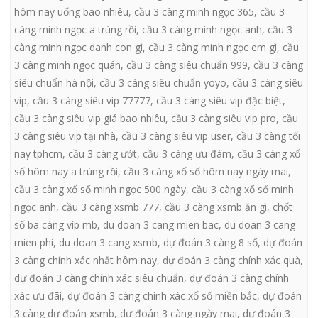
hôm nay uống bao nhiêu
,
cầu 3 càng minh ngọc 365
,
cầu 3
càng minh ngọc a trúng rồi
,
cầu 3 càng minh ngọc anh
,
cầu 3
càng minh ngọc danh con gì
,
cầu 3 càng minh ngọc em gì
,
cầu
3 càng minh ngọc quán
,
cầu 3 càng siêu chuẩn 999
,
cầu 3 càng
siêu chuẩn hà nội
,
cầu 3 càng siêu chuẩn yoyo
,
cầu 3 càng siêu
vip
,
cầu 3 càng siêu vip 77777
,
cầu 3 càng siêu vip đặc biệt
,
cầu 3 càng siêu vip giá bao nhiêu
,
cầu 3 càng siêu vip pro
,
cầu
3 càng siêu vip tại nhà
,
cầu 3 càng siêu vip user
,
cầu 3 càng tối
nay tphcm
,
cầu 3 càng ướt
,
cầu 3 càng ưu đàm
,
cầu 3 càng xổ
số hôm nay a trúng rồi
,
cầu 3 càng xổ số hôm nay ngày mai
,
cầu 3 càng xổ số minh ngọc 500 ngày
,
cầu 3 càng xổ số minh
ngọc anh
,
cầu 3 càng xsmb 777
,
cầu 3 càng xsmb ăn gì
,
chốt
số ba càng víp mb
,
du doan 3 cang mien bac
,
du doan 3 cang
mien phi
,
du doan 3 cang xsmb
,
dự đoán 3 càng 8 số
,
dự đoán
3 càng chính xác nhất hôm nay
,
dự đoán 3 càng chính xác quà
,
dự đoán 3 càng chính xác siêu chuẩn
,
dự đoán 3 càng chính
xác ưu đãi
,
dự đoán 3 càng chính xác xổ số miền bắc
,
dự đoán
3 càng dự đoán xsmb
,
dự đoán 3 càng ngày mai
,
dự đoán 3