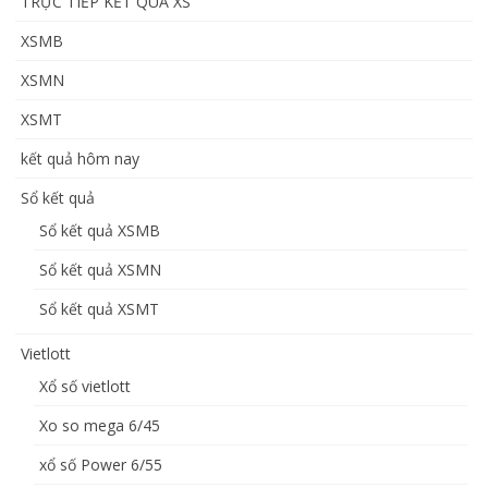
TRỰC TIẾP KẾT QUẢ XS
XSMB
XSMN
XSMT
kết quả hôm nay
Sổ kết quả
Sổ kết quả XSMB
Sổ kết quả XSMN
Sổ kết quả XSMT
Vietlott
Xổ số vietlott
Xo so mega 6/45
xổ số Power 6/55