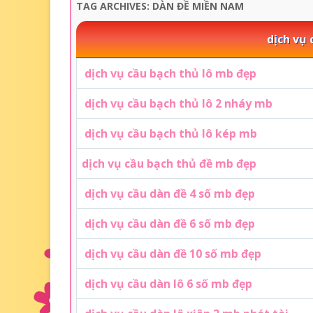
TAG ARCHIVES:
DÀN ĐỀ MIỀN NAM
XO SO MEGA 6/45
XỔ SỐ ĐIỆN TOÁN 123
CẦU LẬT LIÊN TỤ
dịch vụ 
XỔ SỐ POWER 6/55
XỔ SỐ THẦN TÀI
CẦU VỀ CẢ CẶP (M
dịch vụ cầu bạch thủ lô mb đẹp
MAX 3D
CẦU VỀ NHIỀU NH
MAX 4D
dịch vụ cầu bạch thủ lô 2 nháy mb
THỐNG KÊ
dịch vụ cầu bạch thủ lô kép mb
dịch vụ cầu bạch thủ đề mb đẹp
dịch vụ cầu dàn đề 4 số mb đẹp
dịch vụ cầu dàn đề 6 số mb đẹp
dịch vụ cầu dàn đề 10 số mb đẹp
dịch vụ cầu dàn lô 6 số mb đẹp