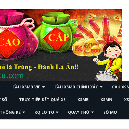
Skip
U
CẦU XSMB VIP
CẦU XSMB CHÍNH XÁC
CẦU XSM
to
content
 SỐ
CHỐT SỐ BẠCH THỦ LÔ 2 NHÁY
TRỰC TIẾP KẾT QUẢ XS
CHỐT SỐ ĐỀ ĐẦU ĐUÔI MB ĐẸP
XSMB
XSMN
CHỐT SỐ 
X
MB ĐẸP NHẤT HÔM NAY
NHẤT HÔM NAY
NHẤT HÔ
THỐNG KÊ
KQ LÔ TÔ
QUAY THỬ
SỔ MƠ
CHỐT SỐ BA CÀNG VÍP MB ĐẸP
CHỐT SỐ LÔ BẠCH THỦ MB ĐẸP
CHỐT SỐ 
MB)
THỐNG KÊ ĐẦU ĐUÔI
NHẤT HÔM NAY
BẢNG LOTO MB
NHẤT HÔM NAY
QUAY THỬ XSMB
NHẤT HÔ