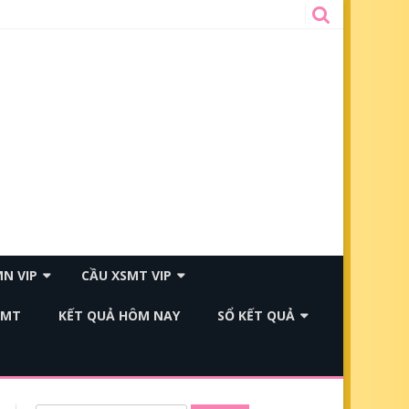
N VIP
CẦU XSMT VIP
BAO LÔ MN ĐẸP
SMT
KẾT QUẢ HÔM NAY
CHỐT SỐ BAO LÔ MT ĐẸP NHẤT
SỔ KẾT QUẢ
M NAY
HÔM NAY
SỔ KẾT QUẢ XSMB
CẶP XÍU CHỦ MN ĐẸP
CHỐT SỐ GIẢI TÁM MT ĐẸP
SỔ KẾT QUẢ XSMN
M NAY
NHẤT HÔM NAY