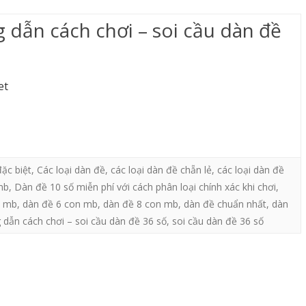
 dẫn cách chơi – soi cầu dàn đề
et
ặc biệt
,
Các loại dàn đề
,
các loại dàn đề chẵn lẻ
,
các loại dàn đề
mb
,
Dàn đề 10 số miễn phí với cách phân loại chính xác khi chơi
,
n mb
,
dàn đề 6 con mb
,
dàn đề 8 con mb
,
dàn đề chuẩn nhất
,
dàn
dẫn cách chơi – soi cầu dàn đề 36 số
,
soi cầu dàn đề 36 số