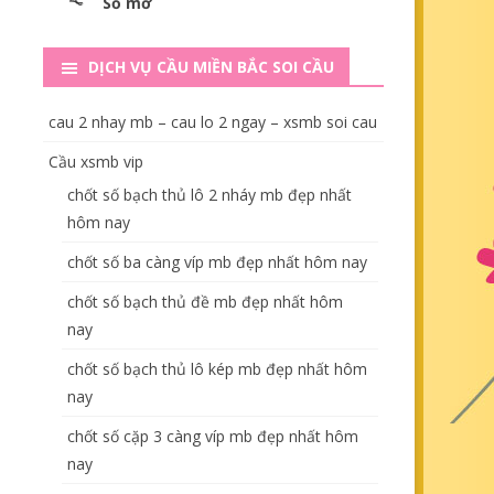
Sổ mơ
DỊCH VỤ CẦU MIỀN BẮC SOI CẦU
cau 2 nhay mb – cau lo 2 ngay – xsmb soi cau
Cầu xsmb vip
chốt số bạch thủ lô 2 nháy mb đẹp nhất
hôm nay
chốt số ba càng víp mb đẹp nhất hôm nay
chốt số bạch thủ đề mb đẹp nhất hôm
nay
chốt số bạch thủ lô kép mb đẹp nhất hôm
nay
chốt số cặp 3 càng víp mb đẹp nhất hôm
nay