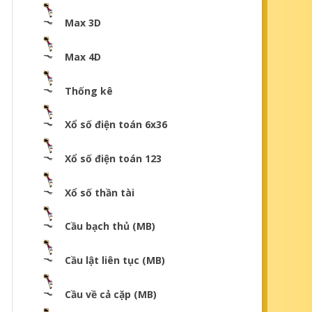
Max 3D
Max 4D
Thống kê
Xổ số điện toán 6x36
Xổ số điện toán 123
Xổ số thần tài
Cầu bạch thủ (MB)
Cầu lật liên tục (MB)
Cầu về cả cặp (MB)