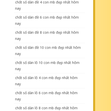
chốt số dàn đề 4 con mb đẹp nhất hôm
nay
chốt số dàn đề 6 con mb đẹp nhất hôm
nay
chốt số dàn đề 8 con mb đẹp nhất hôm
nay
chốt số dàn đề 10 con mb đẹp nhất hôm
nay
chốt số dàn lô 10 con mb đẹp nhất hôm
nay
chốt số dàn lô 4 con mb đẹp nhất hôm
nay
chốt số dàn lô 6 con mb đẹp nhất hôm
nay
chốt số dàn lô 8 con mb đẹp nhất hôm