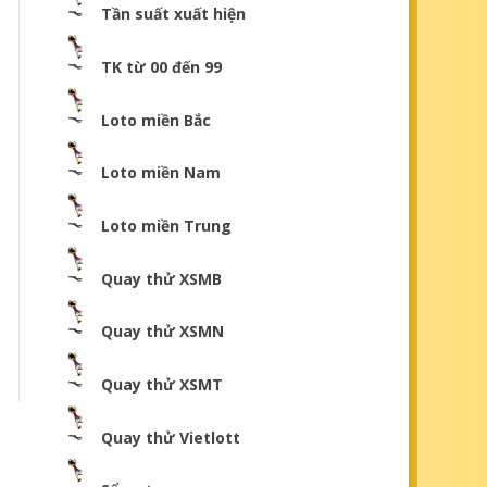
Tần suất xuất hiện
TK từ 00 đến 99
Loto miền Bắc
Loto miền Nam
Loto miền Trung
Quay thử XSMB
Quay thử XSMN
Quay thử XSMT
Quay thử Vietlott