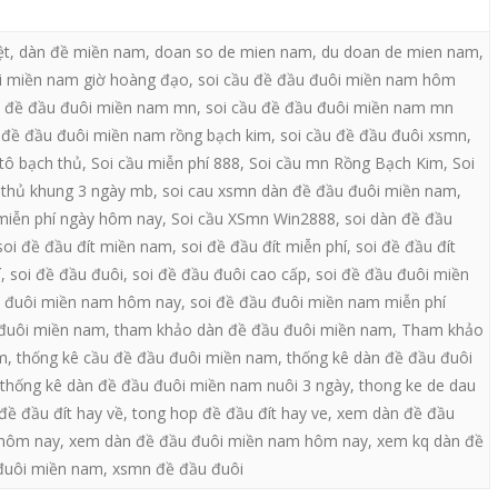
ệt
,
dàn đề miền nam
,
doan so de mien nam
,
du doan de mien nam
,
ôi miền nam giờ hoàng đạo
,
soi cầu đề đầu đuôi miền nam hôm
u đề đầu đuôi miền nam mn
,
soi cầu đề đầu đuôi miền nam mn
 đề đầu đuôi miền nam rồng bạch kim
,
soi cầu đề đầu đuôi xsmn
,
 tô bạch thủ
,
Soi cầu miễn phí 888
,
Soi cầu mn Rồng Bạch Kim
,
Soi
 thủ khung 3 ngày mb
,
soi cau xsmn dàn đề đầu đuôi miền nam
,
miễn phí ngày hôm nay
,
Soi cầu XSmn Win2888
,
soi dàn đề đầu
soi đề đầu đít miền nam
,
soi đề đầu đít miễn phí
,
soi đề đầu đít
í
,
soi đề đầu đuôi
,
soi đề đầu đuôi cao cấp
,
soi đề đầu đuôi miền
u đuôi miền nam hôm nay
,
soi đề đầu đuôi miền nam miễn phí
 đuôi miền nam
,
tham khảo dàn đề đầu đuôi miền nam
,
Tham khảo
m
,
thống kê cầu đề đầu đuôi miền nam
,
thống kê dàn đề đầu đuôi
thống kê dàn đề đầu đuôi miền nam nuôi 3 ngày
,
thong ke de dau
đề đầu đít hay về
,
tong hop đề đầu đít hay ve
,
xem dàn đề đầu
 hôm nay
,
xem dàn đề đầu đuôi miền nam hôm nay
,
xem kq dàn đề
đuôi miền nam
,
xsmn đề đầu đuôi