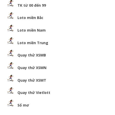
TK từ 00 đến 99
Loto miền Bắc
Loto miền Nam
Loto miền Trung
Quay thử XSMB
Quay thử XSMN
Quay thử XSMT
Quay thử Vietlott
Sổ mơ