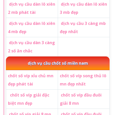
dịch vụ cầu dàn lô xiên
dịch vụ cầu dàn lô xiên
2 mb phát tài
3 mb đẹp
dịch vụ cầu dàn lô xiên
dịch vụ cầu 3 càng mb
4 mb đẹp
đẹp nhất
dịch vụ cầu dàn 3 càng
2 số ăn chắc
dịch vụ cầu chốt số miền nam
chốt số víp xỉu chủ mn
chốt số víp song thủ lô
đẹp phát tài
mn đẹp nhất
chốt số víp giải đặc
chốt số víp đầu đuôi
biệt mn đẹp
giải 8 mn
chốt số víp giải 8 mn
chốt số víp đầu đuôi