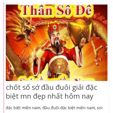
chốt số sớ đầu đuôi giải đặc
biệt mn đẹp nhất hôm nay
đặc biệt miền nam, đầu đuôi đặc biệt miền nam, soi