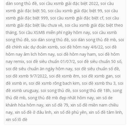
dàn song thủ đề
,
soi cầu xsmb giải đặc biệt 2022
,
soi cầu
xsmb giải đặc biệt 50
,
soi cầu xsmb giải đặc biệt 99
,
soi cầu
xsmb giải đặc biệt 999
,
soi cầu xsmb giải đặc biệt cf
,
soi cầu
xsmb giải đặc biệt lâu chưa về
,
soi cầu xsmb giải đặc biệt theo
tháng
,
Soi cầu XSMB miễn phí ngày hôm nay
,
soi cầu xsmb
song thủ đề
,
soi dàn song thủ đề
,
soi dàn song thủ đề mb
,
soi
đề chính xác dự đoán xsmb
,
soi đề hôm nay 4/6/22
,
soi đề
hôm nay âm lich hôm nay
,
soi đề hôm nay ham
,
soi đề hôm
nay remix
,
soi đề siêu chuẩn 01/07/2
,
soi đề siêu chuẩn 50 số
,
soi đề siêu chuẩn ăn ngày hôm nay
,
soi đề siêu chuẩn số đề
,
soi đề xsmb 9/7/2022
,
soi đề xsmb êm
,
soi đề xsmb gan
,
soi
đề xsmb in
,
soi đề xsmb rông bach kim
,
soi đề xsmb thu 3
,
soi
đề xsmb uruguay
,
soi song thủ đề
,
soi song thủ đề 18h
,
song
thủ đề mb
,
song thủ đề mb đẹp nhất hôm nay
,
xin số de
khánh hòa hôm nay
,
xin số đề 79
,
xin số đề miền nam chiều
nay
,
xin số đề ở đâu linh
,
xin số đề phú yên
,
xin số đề tâm linh
,
xin số lô đề