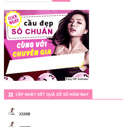
CẬP NHẬT KẾT QUẢ XỔ SỐ HÔM NAY
XSMB