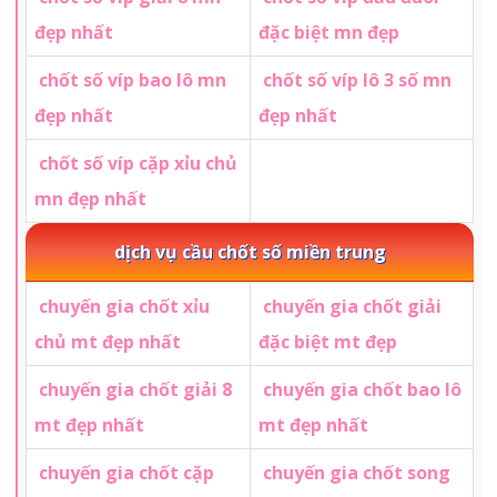
đẹp nhất
đặc biệt mn đẹp
chốt số víp bao lô mn
chốt số víp lô 3 số mn
đẹp nhất
đẹp nhất
chốt số víp cặp xỉu chủ
mn đẹp nhất
dịch vụ cầu chốt số miền trung
chuyến gia chốt xỉu
chuyến gia chốt giải
chủ mt đẹp nhất
đặc biệt mt đẹp
chuyến gia chốt giải 8
chuyến gia chốt bao lô
mt đẹp nhất
mt đẹp nhất
chuyến gia chốt cặp
chuyến gia chốt song