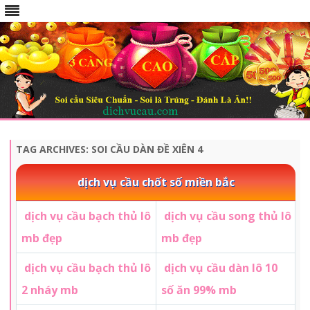
Skip
to
content
TAG ARCHIVES:
SOI CẦU DÀN ĐỀ XIÊN 4
dịch vụ cầu chốt số miền bắc
dịch vụ cầu bạch thủ lô
dịch vụ cầu song thủ lô
mb đẹp
mb đẹp
dịch vụ cầu bạch thủ lô
dịch vụ cầu dàn lô 10
2 nháy mb
số ăn 99% mb