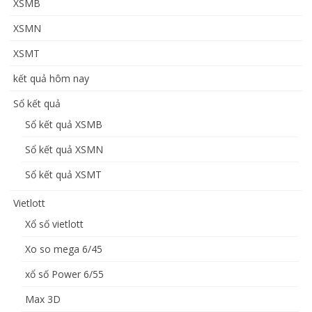
XSMB
XSMN
XSMT
kết quả hôm nay
Sổ kết quả
Sổ kết quả XSMB
Sổ kết quả XSMN
Sổ kết quả XSMT
Vietlott
Xổ số vietlott
Xo so mega 6/45
xổ số Power 6/55
Max 3D