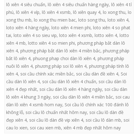
lô xiên 4 siêu chuẩn
,
lô xiên 4 siêu chuẩn hàng ngày
,
lô xiên 4 tỉ
phú
,
lô xiên 4 víp
,
lô xiên 4 xsmb
,
lô xiên quay 4
,
lo xong thu
,
lo
xong thu mb
,
lo xong thu mien bac
,
loto song thu
,
loto xiên 4
,
loto xiên 4 hàng ngày
,
loto xiên 4 mien phi
,
loto xiên 4 so phat
tai
,
loto xiên 4 so sieu vip
,
loto xiên 4 xsmb
,
lotto xiên 4
,
lotto
xiên 4 mb
,
lotto xiên 4 so mien phi
,
phương pháp bắt dàn lô
xiên 4
,
phương pháp bắt dàn lô xiên 4 miền bắc
,
phương pháp
bắt lô xiên 4
,
phuong phap choi dàn lô xiên 4
,
phương pháp
nuôi lô xiên 4
,
phương pháp soi lô xiên 4
,
phương pháp tính lô
xiên 4
,
soi cầu chính xác miền bắc
,
soi cầu dàn đề xiên 4
,
Soi
cầu dàn lô xiên 4
,
soi cầu dàn lô xiên 4 chuẩn
,
soi cầu dàn lô
xiên 4 đẹp nhất
,
soi cầu dàn lô xiên 4 hàng ngày
,
soi cầu dàn
lô xiên 4 khung 3 ngày
,
soi cầu dàn lô xiên 4 miền bắc
,
soi cau
dàn lô xiên 4 xsmb hom nay
,
Soi cầu lô chính xác 100 đánh lô
không lỗ
,
soi cầu lô chuẩn nhất hôm nay
,
soi cầu lô dàn đề
đẹp xiên 4
,
soi cầu lô dàn đề vip xiên 4
,
soi cầu lô dàn mb
,
soi
cau lo xien
,
soi cau xien mb
,
xiên 4 mb đẹp nhất hôm nay