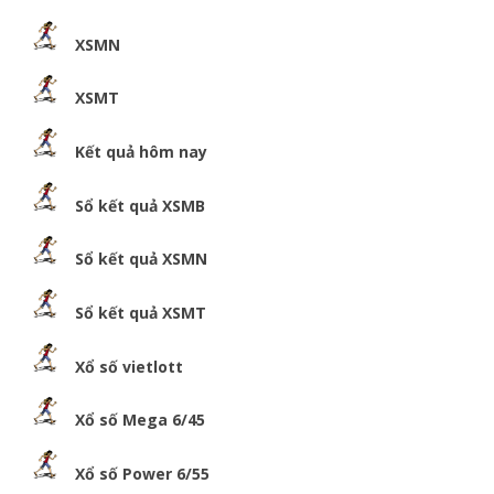
XSMN
XSMT
Kết quả hôm nay
Sổ kết quả XSMB
Sổ kết quả XSMN
Sổ kết quả XSMT
Xổ số vietlott
Xổ số Mega 6/45
Xổ số Power 6/55