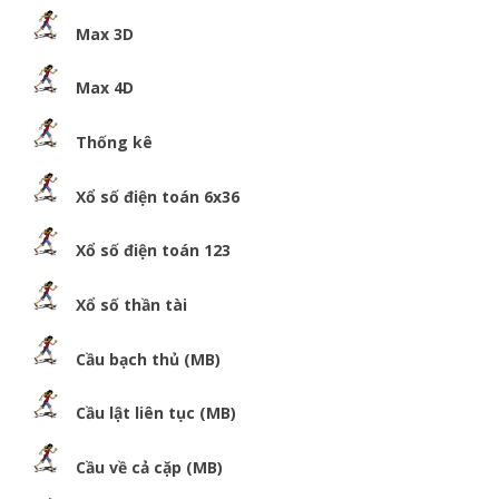
Max 3D
Max 4D
Thống kê
Xổ số điện toán 6x36
Xổ số điện toán 123
Xổ số thần tài
Cầu bạch thủ (MB)
Cầu lật liên tục (MB)
Cầu về cả cặp (MB)