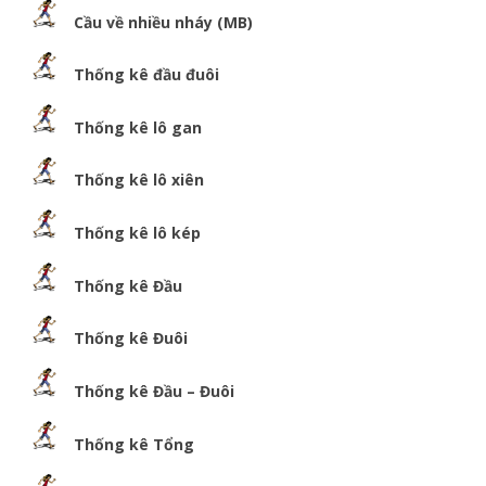
Cầu về nhiều nháy (MB)
Thống kê đầu đuôi
Thống kê lô gan
Thống kê lô xiên
Thống kê lô kép
Thống kê Đầu
Thống kê Đuôi
Thống kê Đầu – Đuôi
Thống kê Tổng