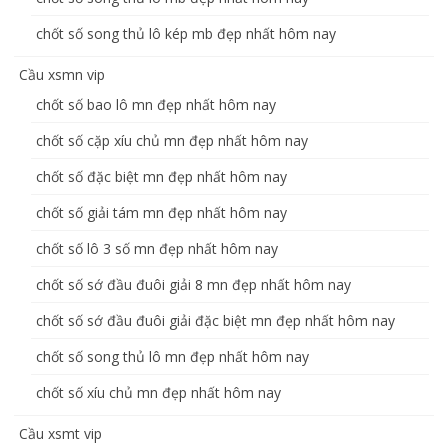
chốt số song thủ lô kép mb đẹp nhất hôm nay
Cầu xsmn vip
chốt số bao lô mn đẹp nhất hôm nay
chốt số cặp xíu chủ mn đẹp nhất hôm nay
chốt số đặc biệt mn đẹp nhất hôm nay
chốt số giải tám mn đẹp nhất hôm nay
chốt số lô 3 số mn đẹp nhất hôm nay
chốt số sớ đầu đuôi giải 8 mn đẹp nhất hôm nay
chốt số sớ đầu đuôi giải đặc biệt mn đẹp nhất hôm nay
chốt số song thủ lô mn đẹp nhất hôm nay
chốt số xíu chủ mn đẹp nhất hôm nay
Cầu xsmt vip