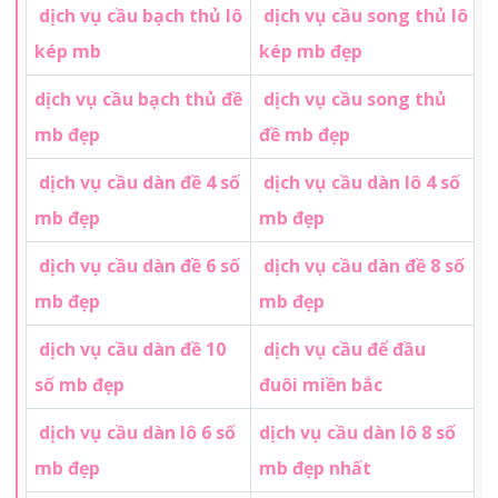
dịch vụ cầu bạch thủ lô
dịch vụ cầu song thủ lô
kép mb
kép mb đẹp
dịch vụ cầu bạch thủ đề
dịch vụ cầu song thủ
mb đẹp
đề mb đẹp
dịch vụ cầu dàn đề 4 số
dịch vụ cầu dàn lô 4 số
mb đẹp
mb đẹp
dịch vụ cầu dàn đề 6 số
dịch vụ cầu dàn đề 8 số
mb đẹp
mb đẹp
dịch vụ cầu dàn đề 10
dịch vụ cầu để đầu
số mb đẹp
đuôi miền bắc
dịch vụ cầu dàn lô 6 số
dịch vụ cầu dàn lô 8 số
mb đẹp
mb đẹp nhất