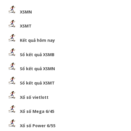
XSMN
XSMT
Kết quả hôm nay
Sổ kết quả XSMB
Sổ kết quả XSMN
Sổ kết quả XSMT
Xổ số vietlott
Xổ số Mega 6/45
Xổ số Power 6/55