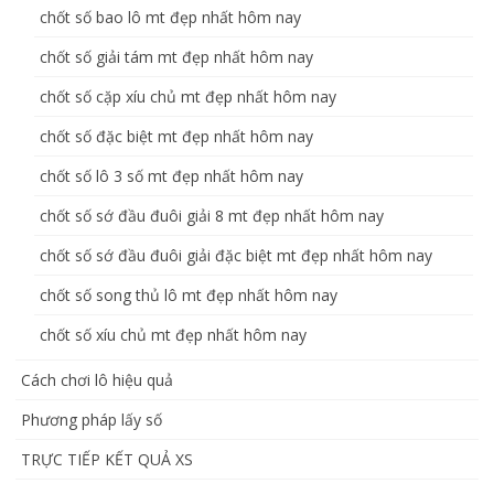
chốt số bao lô mt đẹp nhất hôm nay
chốt số giải tám mt đẹp nhất hôm nay
chốt số cặp xíu chủ mt đẹp nhất hôm nay
chốt số đặc biệt mt đẹp nhất hôm nay
chốt số lô 3 số mt đẹp nhất hôm nay
chốt số sớ đầu đuôi giải 8 mt đẹp nhất hôm nay
chốt số sớ đầu đuôi giải đặc biệt mt đẹp nhất hôm nay
chốt số song thủ lô mt đẹp nhất hôm nay
chốt số xíu chủ mt đẹp nhất hôm nay
Cách chơi lô hiệu quả
Phương pháp lấy số
TRỰC TIẾP KẾT QUẢ XS