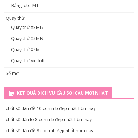
Bảng loto MT
Quay thử
Quay thử XSMB
Quay thử XSMN
Quay thử XSMT
Quay thử Vietlott
Sổ mơ
KẾT QUẢ DỊCH VỤ CẦU SOI CẦU MỚI NHẤT
chốt số dàn đề 10 con mb đẹp nhất hôm nay
chốt số dàn lô 8 con mb đẹp nhất hôm nay
chốt số dàn đề 8 con mb đẹp nhất hôm nay