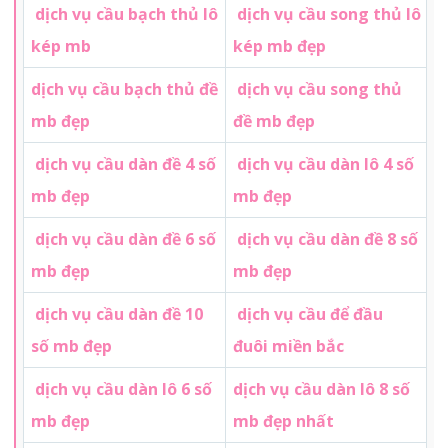
dịch vụ cầu bạch thủ lô
dịch vụ cầu song thủ lô
kép mb
kép mb đẹp
dịch vụ cầu bạch thủ đề
dịch vụ cầu song thủ
mb đẹp
đề mb đẹp
dịch vụ cầu dàn đề 4 số
dịch vụ cầu dàn lô 4 số
mb đẹp
mb đẹp
dịch vụ cầu dàn đề 6 số
dịch vụ cầu dàn đề 8 số
mb đẹp
mb đẹp
dịch vụ cầu dàn đề 10
dịch vụ cầu để đầu
số mb đẹp
đuôi miền bắc
dịch vụ cầu dàn lô 6 số
dịch vụ cầu dàn lô 8 số
mb đẹp
mb đẹp nhất