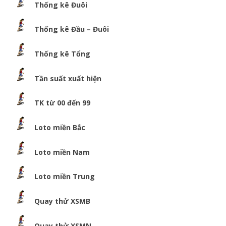
Thống kê Đuôi
Thống kê Đầu – Đuôi
Thống kê Tổng
Tần suất xuất hiện
TK từ 00 đến 99
Loto miền Bắc
Loto miền Nam
Loto miền Trung
Quay thử XSMB
Quay thử XSMN