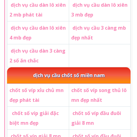
dịch vụ cầu dàn lô xiên
dịch vụ cầu dàn lô xiên
2 mb phát tài
3 mb đẹp
dịch vụ cầu dàn lô xiên
dịch vụ cầu 3 càng mb
4 mb đẹp
đẹp nhất
dịch vụ cầu dàn 3 càng
2 số ăn chắc
dịch vụ cầu chốt số miền nam
chốt số víp xỉu chủ mn
chốt số víp song thủ lô
đẹp phát tài
mn đẹp nhất
chốt số víp giải đặc
chốt số víp đầu đuôi
biệt mn đẹp
giải 8 mn
chốt số víp giải 8 mn
chốt số víp đầu đuôi