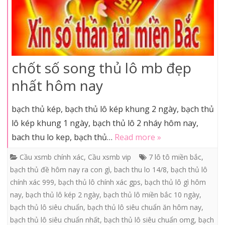
chốt số song thủ lô mb đẹp
nhất hôm nay
bạch thủ kép, bạch thủ lô kép khung 2 ngày, bạch thủ
lô kép khung 1 ngày, bạch thủ lô 2 nháy hôm nay,
bach thu lo kep, bạch thủ…
Read more »
Cầu xsmb chính xác
,
Cầu xsmb vip
7 lô tô miền bắc
,
bạch thủ đề hôm nay ra con gì
,
bach thu lo 14/8
,
bạch thủ lô
chính xác 999
,
bạch thủ lô chính xác gps
,
bạch thủ lô gì hôm
nay
,
bạch thủ lô kép 2 ngày
,
bạch thủ lô miền bắc 10 ngày
,
bạch thủ lô siêu chuẩn
,
bạch thủ lô siêu chuẩn ăn hôm nay
,
bạch thủ lô siêu chuẩn nhất
,
bạch thủ lô siêu chuẩn omg
,
bạch