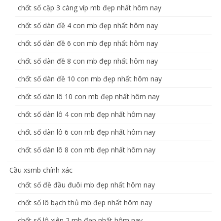
chốt số cặp 3 càng víp mb đẹp nhất hôm nay
chốt số dàn đề 4 con mb đẹp nhất hôm nay
chốt số dàn đề 6 con mb đẹp nhất hôm nay
chốt số dàn đề 8 con mb đẹp nhất hôm nay
chốt số dàn đề 10 con mb đẹp nhất hôm nay
chốt số dàn lô 10 con mb đẹp nhất hôm nay
chốt số dàn lô 4 con mb đẹp nhất hôm nay
chốt số dàn lô 6 con mb đẹp nhất hôm nay
chốt số dàn lô 8 con mb đẹp nhất hôm nay
Cầu xsmb chính xác
chốt số đề đầu đuôi mb đẹp nhất hôm nay
chốt số lô bạch thủ mb đẹp nhất hôm nay
chốt số lô xiên 2 mb đẹp nhất hôm nay