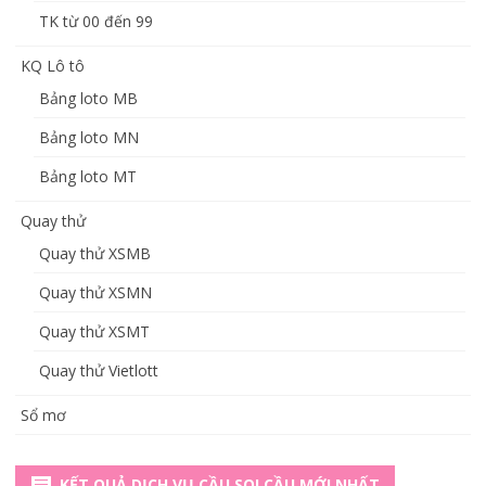
TK từ 00 đến 99
KQ Lô tô
Bảng loto MB
Bảng loto MN
Bảng loto MT
Quay thử
Quay thử XSMB
Quay thử XSMN
Quay thử XSMT
Quay thử Vietlott
Sổ mơ
KẾT QUẢ DỊCH VỤ CẦU SOI CẦU MỚI NHẤT