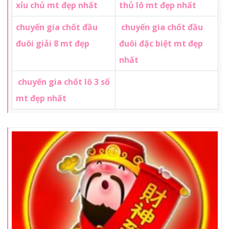
xỉu chủ mt đẹp nhất
thủ lô mt đẹp nhất
chuyến gia chốt đầu
chuyến gia chốt đầu
đuôi giải 8 mt đẹp
đuôi đặc biệt mt đẹp
nhất
chuyến gia chốt lô 3 số
mt đẹp nhất