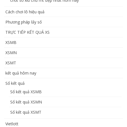
chốt số xíu chủ mt đẹp nhất hôm nay
Cách chơi lô hiệu quả
Phương pháp lấy số
TRỰC TIẾP KẾT QUẢ XS
XSMB
XSMN
XSMT
kết quả hôm nay
Sổ kết quả
Sổ kết quả XSMB
Sổ kết quả XSMN
Sổ kết quả XSMT
Vietlott