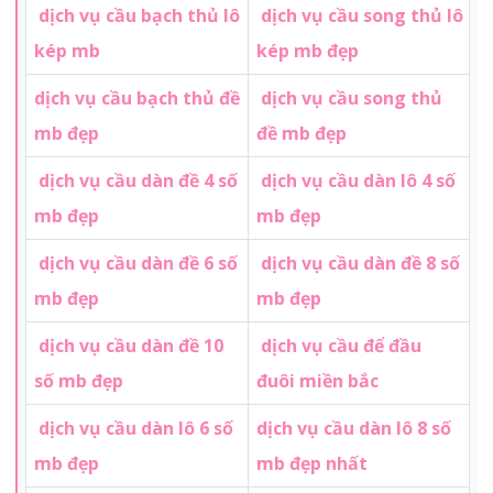
dịch vụ cầu bạch thủ lô
dịch vụ cầu song thủ lô
kép mb
kép mb đẹp
dịch vụ cầu bạch thủ đề
dịch vụ cầu song thủ
mb đẹp
đề mb đẹp
dịch vụ cầu dàn đề 4 số
dịch vụ cầu dàn lô 4 số
mb đẹp
mb đẹp
dịch vụ cầu dàn đề 6 số
dịch vụ cầu dàn đề 8 số
mb đẹp
mb đẹp
dịch vụ cầu dàn đề 10
dịch vụ cầu để đầu
số mb đẹp
đuôi miền bắc
dịch vụ cầu dàn lô 6 số
dịch vụ cầu dàn lô 8 số
mb đẹp
mb đẹp nhất