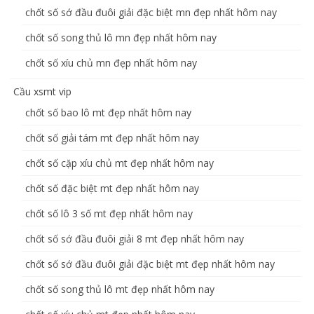
chốt số sớ đầu đuôi giải đặc biệt mn đẹp nhất hôm nay
chốt số song thủ lô mn đẹp nhất hôm nay
chốt số xíu chủ mn đẹp nhất hôm nay
Cầu xsmt vip
chốt số bao lô mt đẹp nhất hôm nay
chốt số giải tám mt đẹp nhất hôm nay
chốt số cặp xíu chủ mt đẹp nhất hôm nay
chốt số đặc biệt mt đẹp nhất hôm nay
chốt số lô 3 số mt đẹp nhất hôm nay
chốt số sớ đầu đuôi giải 8 mt đẹp nhất hôm nay
chốt số sớ đầu đuôi giải đặc biệt mt đẹp nhất hôm nay
chốt số song thủ lô mt đẹp nhất hôm nay