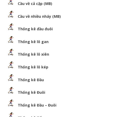
Cầu về cả cặp (MB)
Cầu về nhiều nháy (MB)
Thống kê đầu đuôi
Thống kê lô gan
Thống kê lô xiên
Thống kê lô kép
Thống kê Đầu
Thống kê Đuôi
Thống kê Đầu – Đuôi