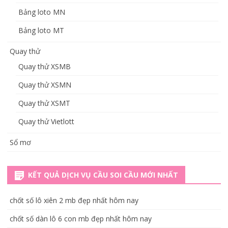
Bảng loto MN
Bảng loto MT
Quay thử
Quay thử XSMB
Quay thử XSMN
Quay thử XSMT
Quay thử Vietlott
Sổ mơ
KẾT QUẢ DỊCH VỤ CẦU SOI CẦU MỚI NHẤT
chốt số lô xiên 2 mb đẹp nhất hôm nay
chốt số dàn lô 6 con mb đẹp nhất hôm nay