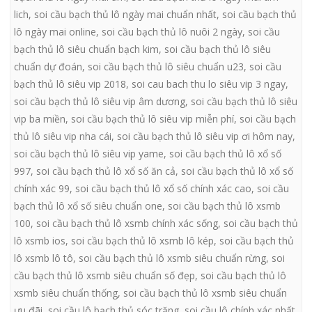
lich
,
soi cầu bạch thủ lô ngày mai chuẩn nhất
,
soi cầu bạch thủ
lô ngày mai online
,
soi cầu bạch thủ lô nuôi 2 ngày
,
soi cầu
bạch thủ lô siêu chuẩn bạch kim
,
soi cầu bạch thủ lô siêu
chuẩn dự đoán
,
soi cầu bạch thủ lô siêu chuẩn u23
,
soi cầu
bạch thủ lô siêu vip 2018
,
soi cau bach thu lo siêu vip 3 ngay
,
soi cầu bạch thủ lô siêu vip âm dương
,
soi cầu bạch thủ lô siêu
vip ba miền
,
soi cầu bạch thủ lô siêu vip miễn phí
,
soi cầu bạch
thủ lô siêu vip nha cái
,
soi cầu bạch thủ lô siêu vip ơi hôm nay
,
soi cầu bạch thủ lô siêu vip yame
,
soi cầu bạch thủ lô xổ số
997
,
soi cầu bạch thủ lô xổ số ăn cả
,
soi cầu bạch thủ lô xổ số
chính xác 99
,
soi cầu bạch thủ lô xổ số chính xác cao
,
soi cầu
bạch thủ lô xổ số siêu chuẩn one
,
soi cầu bạch thủ lô xsmb
100
,
soi cầu bạch thủ lô xsmb chính xác sống
,
soi cầu bạch thủ
lô xsmb ios
,
soi cầu bạch thủ lô xsmb lô kép
,
soi cầu bạch thủ
lô xsmb lô tô
,
soi cầu bạch thủ lô xsmb siêu chuẩn rừng
,
soi
cầu bạch thủ lô xsmb siêu chuẩn số đẹp
,
soi cầu bạch thủ lô
xsmb siêu chuẩn thống
,
soi cầu bạch thủ lô xsmb siêu chuẩn
ưu đãi
,
soi cầu lô bạch thủ sóc trăng
,
soi cầu lô chính xác nhất