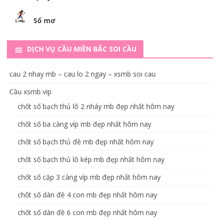
Sổ mơ
DỊCH VỤ CẦU MIỀN BẮC SOI CẦU
cau 2 nhay mb – cau lo 2 ngay – xsmb soi cau
Cầu xsmb vip
chốt số bạch thủ lô 2 nháy mb đẹp nhất hôm nay
chốt số ba càng víp mb đẹp nhất hôm nay
chốt số bạch thủ đề mb đẹp nhất hôm nay
chốt số bạch thủ lô kép mb đẹp nhất hôm nay
chốt số cặp 3 càng víp mb đẹp nhất hôm nay
chốt số dàn đề 4 con mb đẹp nhất hôm nay
chốt số dàn đề 6 con mb đẹp nhất hôm nay