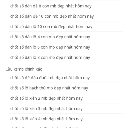
chốt số dàn đề 8 con mb đẹp nhất hôm nay
chốt số dàn đề 10 con mb đẹp nhất hôm nay
chốt số dàn lô 10 con mb đẹp nhất hôm nay
chốt số dàn lô 4 con mb đẹp nhất hôm nay
chốt số dàn lô 6 con mb đẹp nhất hôm nay
chốt số dàn lô 8 con mb đẹp nhất hôm nay
Cầu xsmb chính xác
chốt số đề đầu đuôi mb đẹp nhất hôm nay
chốt số lô bạch thủ mb đẹp nhất hôm nay
chốt số lô xiên 2 mb đẹp nhất hôm nay
chốt số lô xiên 3 mb đẹp nhất hôm nay
chốt số lô xiên 4 mb đẹp nhất hôm nay