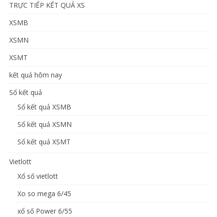
TRỰC TIẾP KẾT QUẢ XS
XSMB
XSMN
XSMT
kết quả hôm nay
Sổ kết quả
Sổ kết quả XSMB
Sổ kết quả XSMN
Sổ kết quả XSMT
Vietlott
Xổ số vietlott
Xo so mega 6/45
xổ số Power 6/55