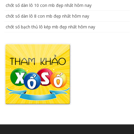
chốt số dàn lô 10 con mb đẹp nhất hôm nay
chốt số dàn lô 8 con mb đẹp nhất hôm nay
chốt số bạch thủ lô kép mb đẹp nhất hôm nay