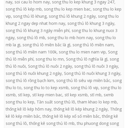
nay
,
soi cau lo hom nay
,
song thu lo kep khung 3 ngay 247
,
song thủ lô kép mb
,
song thu lo kep mien bac
,
song thu lo kep
vip
,
song thủ lô khung
,
song thủ lô khung 2 ngày
,
song thu lo
khung 2 ngay dep nhat hom nay
,
song thủ lô khung 3 ngày
,
song thủ lô khung 3 ngày miễn phí
,
song thu lo khung nuoi 3
ngay
,
song thủ lô mb
,
song thu lo mb hom nay
,
song thu lo
mb la gi
,
song thủ lô miền bắc là gì
,
song thủ lô miền nam
,
song thủ lô miền nam 100k
,
song thu lo mien nam vip
,
Song
thủ lô miễn phí
,
song thu lo mn
,
Song thủ lô nghĩa là gì
,
song
thủ lô nuôi
,
Song thủ lô nuôi 2 ngày
,
song thủ lô nuôi 3 ngày
,
song thủ lô nuôi khung 2 ngày
,
Song thủ lô nuôi khung 3 ngày
,
song thủ lô rồng bạch kim
,
song thủ lô siêu vip miền bắc
,
song
thu lo to
,
song thu lo to kep xsmb
,
song thủ lô vip
,
song thu lo
xsmb
,
stl kep
,
stl kep mien bac
,
stl kep xsmb
,
stl mb
,
sxmb
song thu lo kep
,
Tần suất song thủ lô
,
tham khao lo kep mb
,
thống kê lô kép hôm nay
,
thống kê lô kép khung 2 ngày
,
Thống
kê lô kép miền bắc
,
thống kê lô kép xổ số miền bắc
,
thống kê
song thủ lô
,
thống kê song thủ lô mb
,
thu phuong dong song