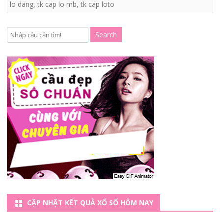
lo dang
,
tk cap lo mb
,
tk cap loto
Search
CẬP NHẬT KẾT QUẢ XỔ SỐ HÔM NAY