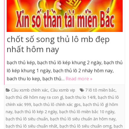
chốt số song thủ lô mb đẹp
nhất hôm nay
bạch thủ kép, bạch thủ lô kép khung 2 ngày, bạch thủ
lô kép khung 1 ngày, bạch thủ lô 2 nháy hôm nay,
bach thu lo kep, bạch thủ…
Read more »
Cầu xsmb chính xác
,
Cầu xsmb vip
7 lô tô miền bắc
,
bạch thủ đề hôm nay ra con gì
,
bach thu lo 14/8
,
bạch thủ lô
chính xác 999
,
bạch thủ lô chính xác gps
,
bạch thủ lô gì hôm
nay
,
bạch thủ lô kép 2 ngày
,
bạch thủ lô miền bắc 10 ngày
,
bạch thủ lô siêu chuẩn
,
bạch thủ lô siêu chuẩn ăn hôm nay
,
bạch thủ lô siêu chuẩn nhất
,
bạch thủ lô siêu chuẩn omg
,
bạch