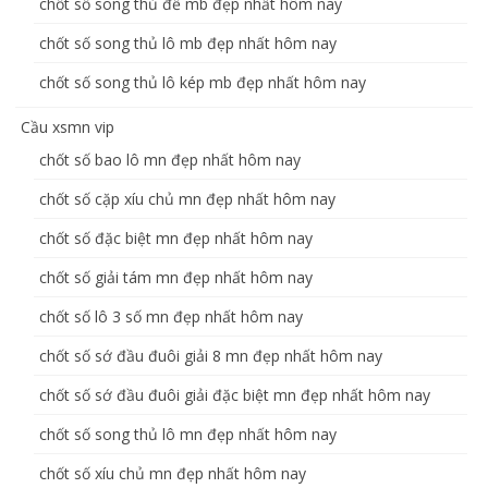
chốt số song thủ đề mb đẹp nhất hôm nay
chốt số song thủ lô mb đẹp nhất hôm nay
chốt số song thủ lô kép mb đẹp nhất hôm nay
Cầu xsmn vip
chốt số bao lô mn đẹp nhất hôm nay
chốt số cặp xíu chủ mn đẹp nhất hôm nay
chốt số đặc biệt mn đẹp nhất hôm nay
chốt số giải tám mn đẹp nhất hôm nay
chốt số lô 3 số mn đẹp nhất hôm nay
chốt số sớ đầu đuôi giải 8 mn đẹp nhất hôm nay
chốt số sớ đầu đuôi giải đặc biệt mn đẹp nhất hôm nay
chốt số song thủ lô mn đẹp nhất hôm nay
chốt số xíu chủ mn đẹp nhất hôm nay