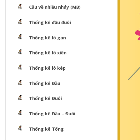
Cầu về nhiều nháy (MB)
Thống kê đầu đuôi
Thống kê lô gan
Thống kê lô xiên
Thống kê lô kép
Thống kê Đầu
Thống kê Đuôi
Thống kê Đầu – Đuôi
Thống kê Tổng