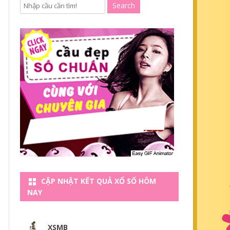
Search
SỔ KẾT QUẢ XSMT
ĐẶC BIỆT MN ĐẸP
CHỐT SỐ CẶP XÍU CHỦ MT ĐẸP
M NAY
NHẤT HÔM NAY
GIẢI TÁM MN ĐẸP
CHỐT SỐ ĐẶC BIỆT MT ĐẸP
M NAY
NHẤT HÔM NAY
LÔ 3 SỐ MN ĐẸP
CHỐT SỐ LÔ 3 SỐ MT ĐẸP
M NAY
NHẤT HÔM NAY
Ớ ĐẦU ĐUÔI GIẢI 8
CHỐT SỐ SỚ ĐẦU ĐUÔI GIẢI 8
HẤT HÔM NAY
MT ĐẸP NHẤT HÔM NAY
SỚ ĐẦU ĐUÔI GIẢI
CHỐT SỐ SỚ ĐẦU ĐUÔI GIẢI
 MN ĐẸP NHẤT HÔM
ĐẶC BIỆT MT ĐẸP NHẤT HÔM
NAY
CẬP NHẬT KẾT QUẢ XỔ SỐ HÔM
SONG THỦ LÔ MN
CHỐT SỐ SONG THỦ LÔ MT
NAY
 HÔM NAY
ĐẸP NHẤT HÔM NAY
XÍU CHỦ MN ĐẸP
CHỐT SỐ XÍU CHỦ MT ĐẸP
XSMB