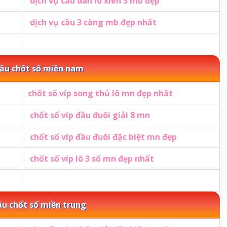
dịch vụ cầu dàn lô xiên 3 mb đẹp
NHẤT HÔ
CHỐT SỐ DÀN LÔ 10 CON MB
dịch vụ cầu 3 càng mb đẹp nhất
ĐẸP NHẤT HÔM NAY
CHỐT SỐ DÀN LÔ 4 CON MB ĐẸP
NHẤT HÔM NAY
cầu chốt số miền nam
CHỐT SỐ DÀN LÔ 6 CON MB ĐẸP
NHẤT HÔM NAY
chốt số víp song thủ lô mn đẹp nhất
CHỐT SỐ DÀN LÔ 8 CON MB ĐẸP
chốt số víp đầu đuôi giải 8 mn
NHẤT HÔM NAY
chốt số víp đầu đuôi đặc biệt mn đẹp
chốt số víp lô 3 số mn đẹp nhất
ầu chốt số miền trung