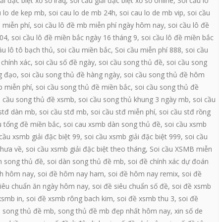
ải đặc biệt xổ số iraq
,
soi cầu giải đặc biệt xổ số online
,
Soi cầu lô
u lo de kep mb
,
soi cau lo de mb 24h
,
soi cau lo de mb vip
,
soi cầu
0 miễn phí
,
soi cầu lô đề mb miễn phí ngày hôm nay
,
soi cầu lô đề
 04
,
soi cầu lô đề miền bắc ngày 16 tháng 9
,
soi cầu lô đề miền bắc
ầu lô tô bạch thủ
,
soi cầu miền bắc
,
Soi cầu miễn phí 888
,
soi cầu
 chính xác
,
soi cầu số đề ngày
,
soi cầu song thủ đề
,
soi cầu song
g đạo
,
soi cầu song thủ đề hàng ngày
,
soi cầu song thủ đề hôm
b miễn phí
,
soi cầu song thủ đề miền bắc
,
soi cầu song thủ đề
i cầu song thủ đề xsmb
,
soi cầu song thủ khung 3 ngày mb
,
soi cầu
 stđ dàn mb
,
soi cầu stđ mb
,
soi cầu stđ miễn phí
,
soi cầu stđ rồng
u tổng đề miền bắc
,
soi cau xsmb dàn song thủ đề
,
soi cầu xsmb
 cầu xsmb giải đặc biệt 99
,
soi cầu xsmb giải đặc biệt 999
,
soi cầu
chưa về
,
soi cầu xsmb giải đặc biệt theo tháng
,
Soi cầu XSMB miễn
n song thủ đề
,
soi dàn song thủ đề mb
,
soi đề chính xác dự đoán
ch hôm nay
,
soi đề hôm nay ham
,
soi đề hôm nay remix
,
soi đề
siêu chuẩn ăn ngày hôm nay
,
soi đề siêu chuẩn số đề
,
soi đề xsmb
xsmb in
,
soi đề xsmb rông bach kim
,
soi đề xsmb thu 3
,
soi đề
,
song thủ đề mb
,
song thủ đề mb đẹp nhất hôm nay
,
xin số de