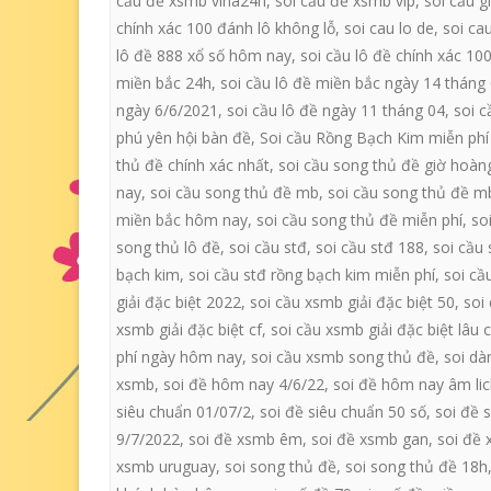
cầu đề xsmb vina24h
,
soi cầu đề xsmb vip
,
soi cầu gi
chính xác 100 đánh lô không lỗ
,
soi cau lo de
,
soi ca
lô đề 888 xổ số hôm nay
,
soi cầu lô đề chính xác 10
miền bắc 24h
,
soi cầu lô đề miền bắc ngày 14 tháng
ngày 6/6/2021
,
soi cầu lô đề ngày 11 tháng 04
,
soi c
phú yên hội bàn đề
,
Soi cầu Rồng Bạch Kim miễn phí
thủ đề chính xác nhất
,
soi cầu song thủ đề giờ hoàn
nay
,
soi cầu song thủ đề mb
,
soi cầu song thủ đề m
miền bắc hôm nay
,
soi cầu song thủ đề miễn phí
,
so
song thủ lô đề
,
soi cầu stđ
,
soi cầu stđ 188
,
soi cầu
bạch kim
,
soi cầu stđ rồng bạch kim miễn phí
,
soi cầ
giải đặc biệt 2022
,
soi cầu xsmb giải đặc biệt 50
,
soi
xsmb giải đặc biệt cf
,
soi cầu xsmb giải đặc biệt lâu 
phí ngày hôm nay
,
soi cầu xsmb song thủ đề
,
soi dà
xsmb
,
soi đề hôm nay 4/6/22
,
soi đề hôm nay âm li
siêu chuẩn 01/07/2
,
soi đề siêu chuẩn 50 số
,
soi đề 
9/7/2022
,
soi đề xsmb êm
,
soi đề xsmb gan
,
soi đề 
xsmb uruguay
,
soi song thủ đề
,
soi song thủ đề 18h