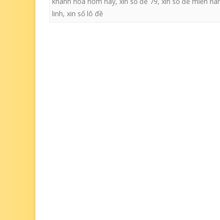
khánh hòa hôm nay
,
xin số đề 79
,
xin số đề miền na
linh
,
xin số lô đề