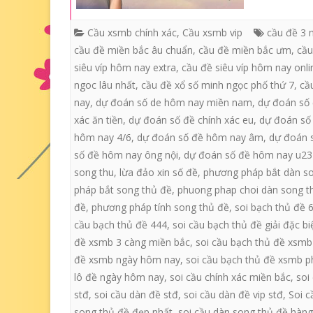
Cầu xsmb chính xác
,
Cầu xsmb vip
cầu đề 3 
cầu đề miền bắc âu chuẩn
,
cầu đề miền bắc ưm
,
cầu
siêu víp hôm nay extra
,
cầu đề siêu víp hôm nay onli
ngoc lâu nhất
,
cầu đề xổ số minh ngọc phố thứ 7
,
cầ
nay
,
dự đoán số de hôm nay miền nam
,
dự đoán số 
xác ăn tiền
,
dự đoán số đề chính xác eu
,
dự đoán số 
hôm nay 4/6
,
dự đoán số đề hôm nay âm
,
dự đoán 
số đề hôm nay ông nội
,
dự đoán số đề hôm nay u23
song thu
,
lừa đảo xin số đề
,
phương pháp bắt dàn s
pháp bắt song thủ đề
,
phuong phap choi dàn song t
đề
,
phương pháp tính song thủ đề
,
soi bạch thủ đề 
cầu bạch thủ đề 444
,
soi cầu bạch thủ đề giải đặc bi
đề xsmb 3 càng miền bắc
,
soi cầu bạch thủ đề xsmb
đề xsmb ngày hôm nay
,
soi cầu bạch thủ đề xsmb p
lô đề ngày hôm nay
,
soi cầu chính xác miền bắc
,
soi
stđ
,
soi cầu dàn đề stđ
,
soi cầu dàn đề vip stđ
,
Soi c
song thủ đề đẹp nhất
,
soi cầu dàn song thủ đề hàn