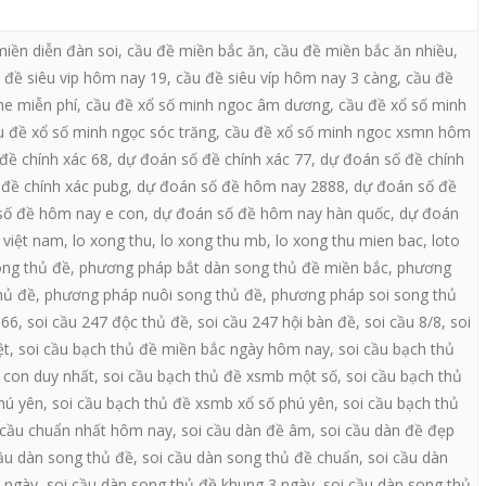
miền diễn đàn soi
,
cầu đề miền bắc ăn
,
cầu đề miền bắc ăn nhiều
,
 đề siêu vip hôm nay 19
,
cầu đề siêu víp hôm nay 3 càng
,
cầu đề
ne miễn phí
,
cầu đề xổ số minh ngoc âm dương
,
cầu đề xổ số minh
u đề xổ số minh ngọc sóc trăng
,
cầu đề xổ số minh ngoc xsmn hôm
đề chính xác 68
,
dự đoán số đề chính xác 77
,
dự đoán số đề chính
đề chính xác pubg
,
dự đoán số đề hôm nay 2888
,
dự đoán số đề
số đề hôm nay e con
,
dự đoán số đề hôm nay hàn quốc
,
dự đoán
 việt nam
,
lo xong thu
,
lo xong thu mb
,
lo xong thu mien bac
,
loto
ong thủ đề
,
phương pháp bắt dàn song thủ đề miền bắc
,
phương
hủ đề
,
phương pháp nuôi song thủ đề
,
phương pháp soi song thủ
666
,
soi cầu 247 độc thủ đề
,
soi cầu 247 hội bàn đề
,
soi cầu 8/8
,
soi
ệt
,
soi cầu bạch thủ đề miền bắc ngày hôm nay
,
soi cầu bạch thủ
 con duy nhất
,
soi cầu bạch thủ đề xsmb một số
,
soi cầu bạch thủ
hú yên
,
soi cầu bạch thủ đề xsmb xổ số phú yên
,
soi cầu bạch thủ
 cầu chuẩn nhất hôm nay
,
soi cầu dàn đề âm
,
soi cầu dàn đề đẹp
ầu dàn song thủ đề
,
soi cầu dàn song thủ đề chuẩn
,
soi cầu dàn
g ngày
,
soi cầu dàn song thủ đề khung 3 ngày
,
soi cầu dàn song thủ