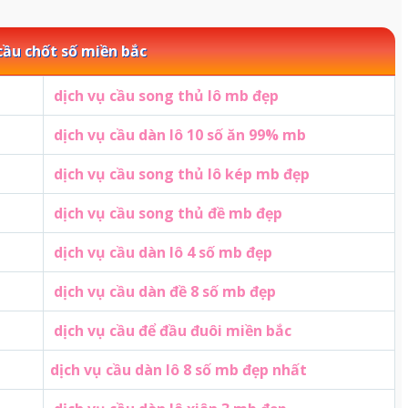
C (MB)
THỐNG KÊ LÔ GAN
CHỐT SỐ BẠCH THỦ ĐỀ MB ĐẸP
BẢNG LOTO MN
CHỐT SỐ LÔ XIÊN 2 MB ĐẸP
QUAY THỬ XSMN
CHỐT SỐ 
NHẤT HÔM NAY
NHẤT HÔM NAY
NHẤT HÔ
cầu chốt số miền bắc
B)
THỐNG KÊ LÔ XIÊN
BẢNG LOTO MT
QUAY THỬ XSMT
CHỐT SỐ BẠCH THỦ LÔ KÉP MB
CHỐT SỐ LÔ XIÊN 3 MB ĐẸP
CHỐT SỐ 
dịch vụ cầu song thủ lô mb đẹp
ÁY (MB)
THỐNG KÊ LÔ KÉP
QUAY THỬ VIETLOTT
ĐẸP NHẤT HÔM NAY
NHẤT HÔM NAY
NHẤT HÔ
THỐNG KÊ ĐẦU
dịch vụ cầu dàn lô 10 số ăn 99% mb
CHỐT SỐ CẶP 3 CÀNG VÍP MB
CHỐT SỐ LÔ XIÊN 4 MB ĐẸP
CHỐT SỐ 
ĐẸP NHẤT HÔM NAY
NHẤT HÔM NAY
NHẤT HÔ
THỐNG KÊ ĐUÔI
dịch vụ cầu song thủ lô kép mb đẹp
CHỐT SỐ DÀN ĐỀ 4 CON MB ĐẸP
CHỐT SỐ SONG THỦ ĐỀ MB ĐẸP
CHỐT SỐ S
THỐNG KÊ ĐẦU – ĐUÔI
dịch vụ cầu song thủ đề mb đẹp
NHẤT HÔM NAY
NHẤT HÔM NAY
MN ĐẸP N
THỐNG KÊ TỔNG
dịch vụ cầu dàn lô 4 số mb đẹp
CHỐT SỐ DÀN ĐỀ 6 CON MB ĐẸP
CHỐT SỐ SONG THỦ LÔ MB ĐẸP
CHỐT SỐ 
TẦN SUẤT XUẤT HIỆN
NHẤT HÔM NAY
NHẤT HÔM NAY
ĐẶC BIỆT
dịch vụ cầu dàn đề 8 số mb đẹp
NAY
TK TỪ 00 ĐẾN 99
CHỐT SỐ DÀN ĐỀ 8 CON MB ĐẸP
CHỐT SỐ SONG THỦ LÔ KÉP MB
dịch vụ cầu để đầu đuôi miền bắc
NHẤT HÔM NAY
ĐẸP NHẤT HÔM NAY
CHỐT SỐ 
ĐẸP NHẤT
dịch vụ cầu dàn lô 8 số mb đẹp nhất
CHỐT SỐ DÀN ĐỀ 10 CON MB
ĐẸP NHẤT HÔM NAY
CHỐT SỐ 