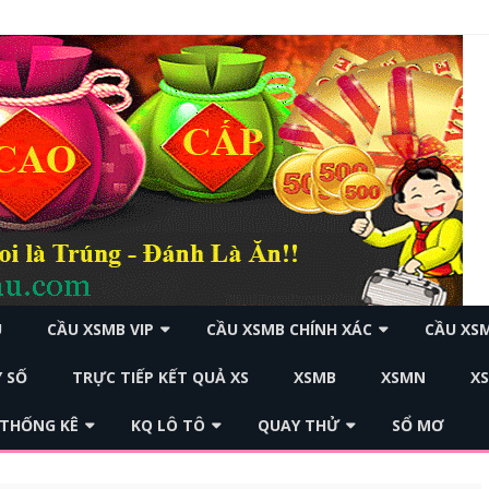
Skip
U
CẦU XSMB VIP
CẦU XSMB CHÍNH XÁC
CẦU XSM
to
content
 SỐ
CHỐT SỐ BẠCH THỦ LÔ 2 NHÁY
TRỰC TIẾP KẾT QUẢ XS
CHỐT SỐ ĐỀ ĐẦU ĐUÔI MB ĐẸP
XSMB
XSMN
CHỐT SỐ 
X
MB ĐẸP NHẤT HÔM NAY
NHẤT HÔM NAY
NHẤT HÔ
THỐNG KÊ
KQ LÔ TÔ
QUAY THỬ
SỔ MƠ
CHỐT SỐ BA CÀNG VÍP MB ĐẸP
CHỐT SỐ LÔ BẠCH THỦ MB ĐẸP
CHỐT SỐ 
MB)
THỐNG KÊ ĐẦU ĐUÔI
NHẤT HÔM NAY
BẢNG LOTO MB
NHẤT HÔM NAY
QUAY THỬ XSMB
NHẤT HÔ