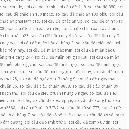
y
,
soi cau de
,
soi cau de lo mb
,
soi cầu đề 4 số
,
soi cầu đề 888
,
soi
soi cầu đề chắc ăn 100 index
,
soi cầu đề chắc ăn 100 oldu
,
soi cầu
 chắc ăn phải làm sao
,
soi cầu đề chắc ăn vip
,
soi cầu đề chính xác
300
,
soi cầu đề chính xác ê miền
,
soi cầu đề chính xác ray churn
,
ề chính xác u23
,
soi cầu đề hôm nay 4 số
,
soi cầu đề hôm nay â
 nay hai
,
soi cầu đề miền bắc â tháng 3
,
soi cầu đề miền bắc anh
 bắc hôm nay
,
soi cầu đề miền bắc iwin
,
soi cầu đề miền bắc u
ễn phí ê càng 247
,
soi cầu đề miễn phí giao lưu
,
soi cầu đề miễn
đề miễn phí ông chủ
,
soi cầu đề minh ngọc
,
soi cầu đề minh ngọc
inh ngọc extra
,
soi cầu đề minh ngọc ơi hôm nay
,
soi cầu đề minh
ày mai 25
,
soi cầu đề ngày mai 3 tháng 9
,
soi cầu đề ngày mai
 chuẩn 56
,
soi cầu đề siêu chuẩn 8888
,
soi cầu đề siêu chuẩn 99
,
u bạch thủ
,
soi cầu đề siêu chuẩn khung 5 ngày
,
soi cầu đề siêu
iêu víp miền bắc
,
soi cầu đề siêu víp ye
,
soi cầu đề song thủ siêu
 win2888
,
soi cầu đề xổ số 5/7/2
,
soi cầu đề xổ số 777
,
soi cầu đề
 xổ số â tháng 7
,
soi cầu đề xổ số chiều nay
,
soi cầu đề xổ số extra
mb âm dương
,
soi cầu đề xsmb thứ 6
,
soi cầu đề xsmb uy tín
,
soi