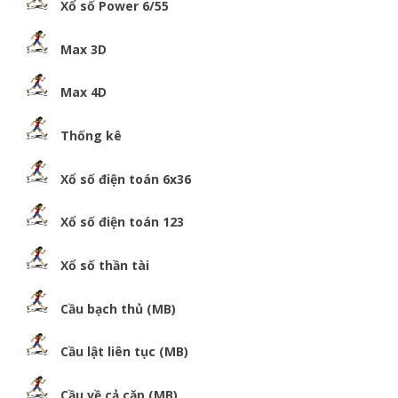
Xổ số Power 6/55
Max 3D
Max 4D
Thống kê
Xổ số điện toán 6x36
Xổ số điện toán 123
Xổ số thần tài
Cầu bạch thủ (MB)
Cầu lật liên tục (MB)
Cầu về cả cặp (MB)