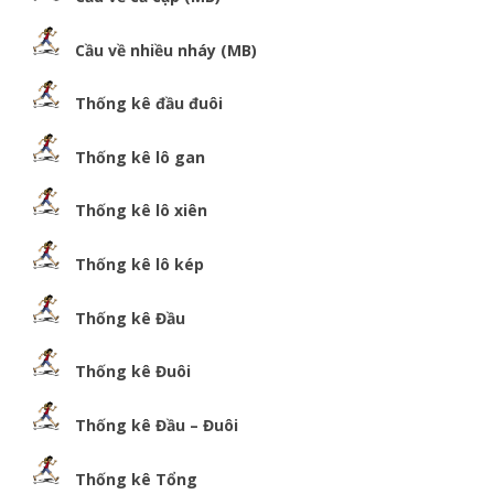
Cầu về nhiều nháy (MB)
Thống kê đầu đuôi
Thống kê lô gan
Thống kê lô xiên
Thống kê lô kép
Thống kê Đầu
Thống kê Đuôi
Thống kê Đầu – Đuôi
Thống kê Tổng