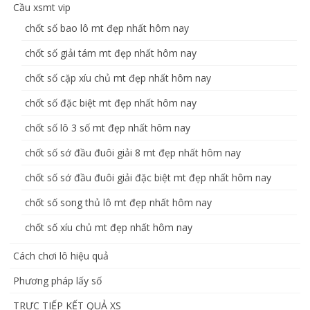
Cầu xsmt vip
chốt số bao lô mt đẹp nhất hôm nay
chốt số giải tám mt đẹp nhất hôm nay
chốt số cặp xíu chủ mt đẹp nhất hôm nay
chốt số đặc biệt mt đẹp nhất hôm nay
chốt số lô 3 số mt đẹp nhất hôm nay
chốt số sớ đầu đuôi giải 8 mt đẹp nhất hôm nay
chốt số sớ đầu đuôi giải đặc biệt mt đẹp nhất hôm nay
chốt số song thủ lô mt đẹp nhất hôm nay
chốt số xíu chủ mt đẹp nhất hôm nay
Cách chơi lô hiệu quả
Phương pháp lấy số
TRỰC TIẾP KẾT QUẢ XS