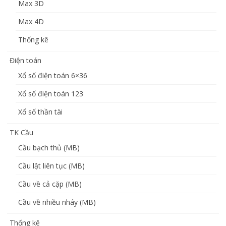
Max 3D
Max 4D
Thống kê
Điện toán
Xổ số điện toán 6×36
Xổ số điện toán 123
Xổ số thần tài
TK Cầu
Cầu bạch thủ (MB)
Cầu lật liên tục (MB)
Cầu về cả cặp (MB)
Cầu về nhiều nháy (MB)
Thống kê