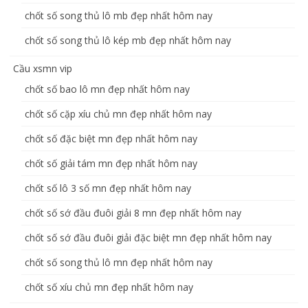
chốt số song thủ lô mb đẹp nhất hôm nay
chốt số song thủ lô kép mb đẹp nhất hôm nay
Cầu xsmn vip
chốt số bao lô mn đẹp nhất hôm nay
chốt số cặp xíu chủ mn đẹp nhất hôm nay
chốt số đặc biệt mn đẹp nhất hôm nay
chốt số giải tám mn đẹp nhất hôm nay
chốt số lô 3 số mn đẹp nhất hôm nay
chốt số sớ đầu đuôi giải 8 mn đẹp nhất hôm nay
chốt số sớ đầu đuôi giải đặc biệt mn đẹp nhất hôm nay
chốt số song thủ lô mn đẹp nhất hôm nay
chốt số xíu chủ mn đẹp nhất hôm nay