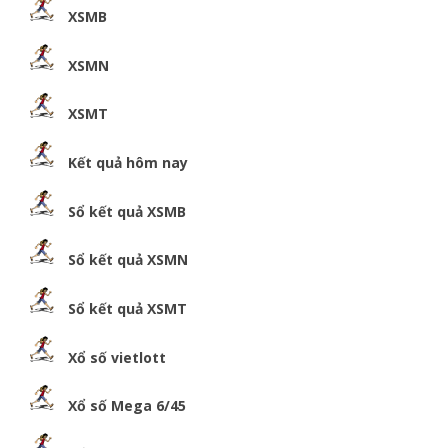
XSMB
XSMN
XSMT
Kết quả hôm nay
Sổ kết quả XSMB
Sổ kết quả XSMN
Sổ kết quả XSMT
Xổ số vietlott
Xổ số Mega 6/45