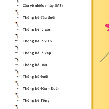
Cầu về nhiều nháy (MB)
Thống kê đầu đuôi
Thống kê lô gan
Thống kê lô xiên
Thống kê lô kép
Thống kê Đầu
Thống kê Đuôi
Thống kê Đầu – Đuôi
Thống kê Tổng