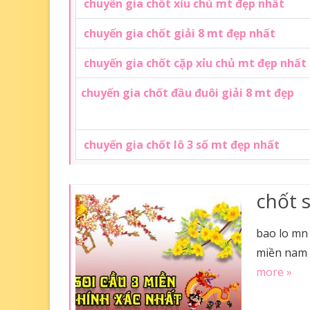
chuyến gia chốt xỉu chủ mt đẹp nhất
chuyến gia chốt giải 8 mt đẹp nhất
chuyến gia chốt cặp xỉu chủ mt đẹp nhất
chuyến gia chốt đầu đuôi giải 8 mt đẹp
chuyến gia chốt lô 3 số mt đẹp nhất
chốt 
bao lo mn 
miền nam 
more »