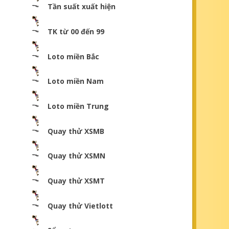
Tần suất xuất hiện
TK từ 00 đến 99
Loto miền Bắc
Loto miền Nam
Loto miền Trung
Quay thử XSMB
Quay thử XSMN
Quay thử XSMT
Quay thử Vietlott