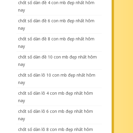
chốt số dàn đề 4 con mb đẹp nhất hôm
nay
chốt số dàn đề 6 con mb đẹp nhất hôm
nay
chốt số dàn đề 8 con mb đẹp nhất hôm
nay
chốt số dàn đề 10 con mb đẹp nhất hôm
nay
chốt số dàn lô 10 con mb đẹp nhất hôm
nay
chốt số dàn lô 4 con mb đẹp nhất hôm
nay
chốt số dàn lô 6 con mb đẹp nhất hôm
nay
chốt số dàn lô 8 con mb đẹp nhất hôm