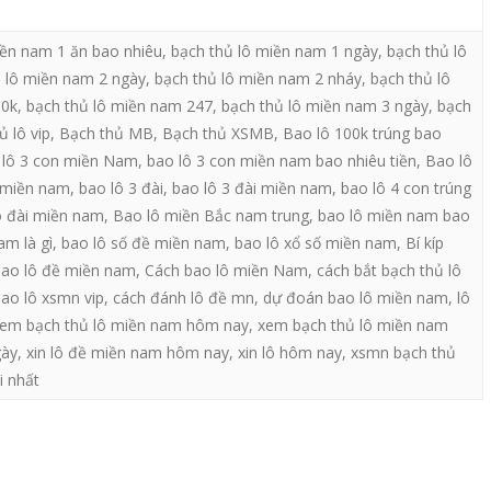
iền nam 1 ăn bao nhiêu
,
bạch thủ lô miền nam 1 ngày
,
bạch thủ lô
 lô miền nam 2 ngày
,
bạch thủ lô miền nam 2 nháy
,
bạch thủ lô
00k
,
bạch thủ lô miền nam 247
,
bạch thủ lô miền nam 3 ngày
,
bạch
ủ lô vip
,
Bạch thủ MB
,
Bạch thủ XSMB
,
Bao lô 100k trúng bao
 lô 3 con miền Nam
,
bao lô 3 con miền nam bao nhiêu tiền
,
Bao lô
u miền nam
,
bao lô 3 đài
,
bao lô 3 đài miền nam
,
bao lô 4 con trúng
ô đài miền nam
,
Bao lô miền Bắc nam trung
,
bao lô miền nam bao
am là gì
,
bao lô số đề miền nam
,
bao lô xổ số miền nam
,
Bí kíp
bao lô đề miền nam
,
Cách bao lô miền Nam
,
cách bắt bạch thủ lô
ao lô xsmn vip
,
cách đánh lô đề mn
,
dự đoán bao lô miền nam
,
lô
em bạch thủ lô miền nam hôm nay
,
xem bạch thủ lô miền nam
gày
,
xin lô đề miền nam hôm nay
,
xin lô hôm nay
,
xsmn bạch thủ
i nhất