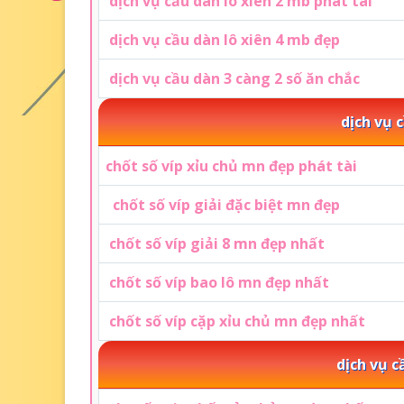
dịch vụ cầu dàn lô xiên 2 mb phát tài
dịch vụ cầu dàn lô xiên 4 mb đẹp
dịch vụ cầu dàn 3 càng 2 số ăn chắc
dịch vụ 
chốt số víp xỉu chủ mn đẹp phát tài
chốt số víp giải đặc biệt mn đẹp
chốt số víp giải 8 mn đẹp nhất
chốt số víp bao lô mn đẹp nhất
chốt số víp cặp xỉu chủ mn đẹp nhất
dịch vụ c