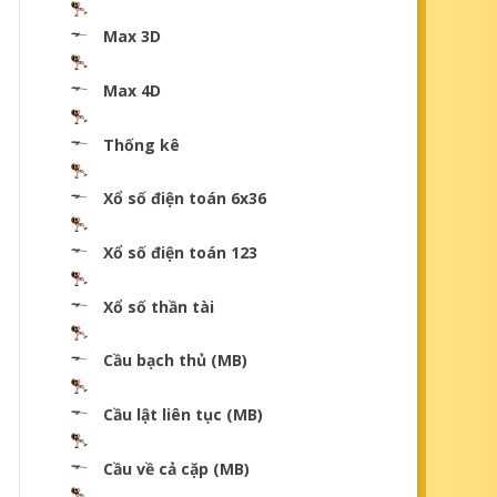
Max 3D
Max 4D
Thống kê
Xổ số điện toán 6x36
Xổ số điện toán 123
Xổ số thần tài
Cầu bạch thủ (MB)
Cầu lật liên tục (MB)
Cầu về cả cặp (MB)