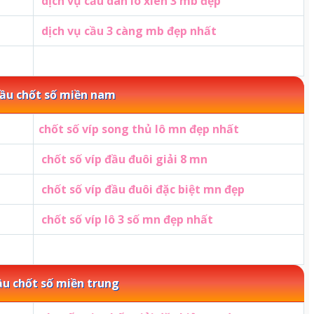
dịch vụ cầu dàn lô xiên 3 mb đẹp
NHẤT HÔ
CHỐT SỐ DÀN LÔ 10 CON MB
dịch vụ cầu 3 càng mb đẹp nhất
ĐẸP NHẤT HÔM NAY
CHỐT SỐ DÀN LÔ 4 CON MB ĐẸP
NHẤT HÔM NAY
cầu chốt số miền nam
CHỐT SỐ DÀN LÔ 6 CON MB ĐẸP
NHẤT HÔM NAY
chốt số víp song thủ lô mn đẹp nhất
CHỐT SỐ DÀN LÔ 8 CON MB ĐẸP
chốt số víp đầu đuôi giải 8 mn
NHẤT HÔM NAY
chốt số víp đầu đuôi đặc biệt mn đẹp
chốt số víp lô 3 số mn đẹp nhất
ầu chốt số miền trung