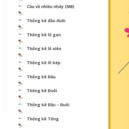
Cầu về nhiều nháy (MB)
Thống kê đầu đuôi
Thống kê lô gan
Thống kê lô xiên
Thống kê lô kép
Thống kê Đầu
Thống kê Đuôi
Thống kê Đầu – Đuôi
Thống kê Tổng