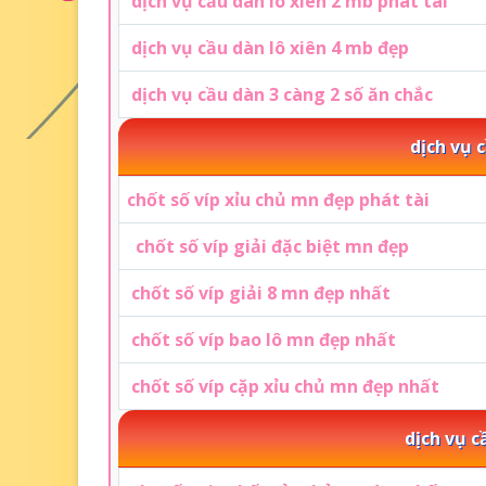
dịch vụ cầu dàn lô xiên 2 mb phát tài
dịch vụ cầu dàn lô xiên 4 mb đẹp
dịch vụ cầu dàn 3 càng 2 số ăn chắc
dịch vụ 
chốt số víp xỉu chủ mn đẹp phát tài
chốt số víp giải đặc biệt mn đẹp
chốt số víp giải 8 mn đẹp nhất
chốt số víp bao lô mn đẹp nhất
chốt số víp cặp xỉu chủ mn đẹp nhất
dịch vụ c