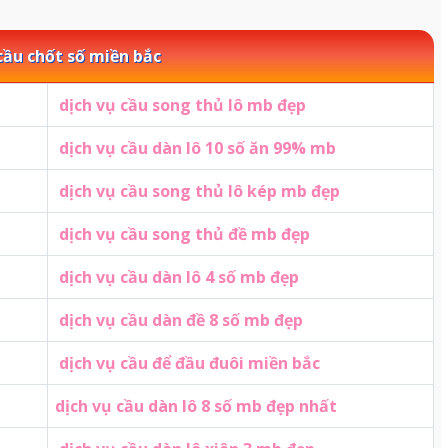
C (MB)
THỐNG KÊ LÔ GAN
CHỐT SỐ BẠCH THỦ ĐỀ MB ĐẸP
BẢNG LOTO MN
CHỐT SỐ LÔ XIÊN 2 MB ĐẸP
QUAY THỬ XSMN
CHỐT SỐ 
NHẤT HÔM NAY
NHẤT HÔM NAY
NHẤT HÔ
cầu chốt số miền bắc
B)
THỐNG KÊ LÔ XIÊN
BẢNG LOTO MT
QUAY THỬ XSMT
CHỐT SỐ BẠCH THỦ LÔ KÉP MB
CHỐT SỐ LÔ XIÊN 3 MB ĐẸP
CHỐT SỐ 
dịch vụ cầu song thủ lô mb đẹp
ÁY (MB)
THỐNG KÊ LÔ KÉP
QUAY THỬ VIETLOTT
ĐẸP NHẤT HÔM NAY
NHẤT HÔM NAY
NHẤT HÔ
THỐNG KÊ ĐẦU
dịch vụ cầu dàn lô 10 số ăn 99% mb
CHỐT SỐ CẶP 3 CÀNG VÍP MB
CHỐT SỐ LÔ XIÊN 4 MB ĐẸP
CHỐT SỐ 
ĐẸP NHẤT HÔM NAY
NHẤT HÔM NAY
NHẤT HÔ
THỐNG KÊ ĐUÔI
dịch vụ cầu song thủ lô kép mb đẹp
CHỐT SỐ DÀN ĐỀ 4 CON MB ĐẸP
CHỐT SỐ SONG THỦ ĐỀ MB ĐẸP
CHỐT SỐ S
THỐNG KÊ ĐẦU – ĐUÔI
dịch vụ cầu song thủ đề mb đẹp
NHẤT HÔM NAY
NHẤT HÔM NAY
MN ĐẸP N
THỐNG KÊ TỔNG
dịch vụ cầu dàn lô 4 số mb đẹp
CHỐT SỐ DÀN ĐỀ 6 CON MB ĐẸP
CHỐT SỐ SONG THỦ LÔ MB ĐẸP
CHỐT SỐ 
TẦN SUẤT XUẤT HIỆN
NHẤT HÔM NAY
NHẤT HÔM NAY
ĐẶC BIỆT
dịch vụ cầu dàn đề 8 số mb đẹp
NAY
TK TỪ 00 ĐẾN 99
CHỐT SỐ DÀN ĐỀ 8 CON MB ĐẸP
CHỐT SỐ SONG THỦ LÔ KÉP MB
dịch vụ cầu để đầu đuôi miền bắc
NHẤT HÔM NAY
ĐẸP NHẤT HÔM NAY
CHỐT SỐ 
ĐẸP NHẤT
dịch vụ cầu dàn lô 8 số mb đẹp nhất
CHỐT SỐ DÀN ĐỀ 10 CON MB
ĐẸP NHẤT HÔM NAY
CHỐT SỐ 