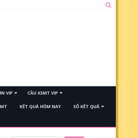
N VIP
CẦU XSMT VIP
BAO LÔ MN ĐẸP
SMT
KẾT QUẢ HÔM NAY
CHỐT SỐ BAO LÔ MT ĐẸP NHẤT
SỔ KẾT QUẢ
M NAY
HÔM NAY
SỔ KẾT QUẢ XSMB
CẶP XÍU CHỦ MN ĐẸP
CHỐT SỐ GIẢI TÁM MT ĐẸP
SỔ KẾT QUẢ XSMN
M NAY
NHẤT HÔM NAY