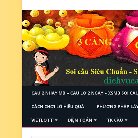
CAU 2 NHAY MB – CAU LO 2 NGAY – XSMB SOI CA
CÁCH CHƠI LÔ HIỆU QUẢ
PHƯƠNG PHÁP LẤY
VIETLOTT
ĐIỆN TOÁN
TK CẦU
XỔ SỐ VIETLOTT
XỔ SỐ ĐIỆN TOÁN 6×36
CẦU BẠCH THỦ (