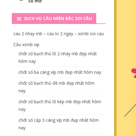
Sổ mơ
DỊCH VỤ CẦU MIỀN BẮC SOI CẦU
cau 2 nhay mb – cau lo 2 ngay – xsmb soi cau
Cầu xsmb vip
chốt số bạch thủ lô 2 nháy mb đẹp nhất
hôm nay
chốt số ba càng víp mb đẹp nhất hôm nay
chốt số bạch thủ đề mb đẹp nhất hôm
nay
chốt số bạch thủ lô kép mb đẹp nhất hôm
nay
chốt số cặp 3 càng víp mb đẹp nhất hôm
nay