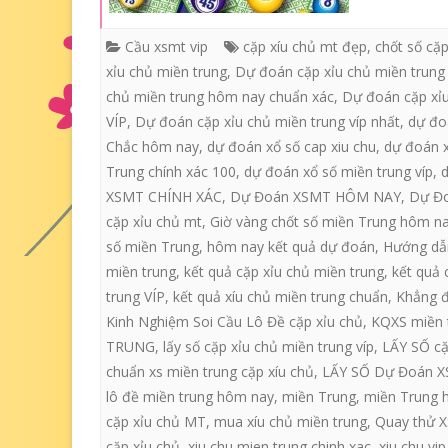
Cầu xsmt vip
cặp xíu chủ mt đẹp
,
chốt số cặp
xỉu chủ miền trung
,
Dự đoán cặp xỉu chủ miền trung
chủ miền trung hôm nay chuẩn xác
,
Dự đoán cặp xỉu
VÍP
,
Dự đoán cặp xỉu chủ miền trung víp nhất
,
dự đo
Chắc hôm nay
,
dự đoán xổ số cap xiu chu
,
dự đoán x
Trung chính xác 100
,
dự đoán xổ số miền trung víp
,
d
XSMT CHÍNH XÁC
,
Dự Đoán XSMT HÔM NAY
,
Dự Đ
cặp xỉu chủ mt
,
Giờ vàng chốt số miền Trung hôm n
số miền Trung
,
hôm nay kết quả dự đoán
,
Hướng dẫn
miền trung
,
kết quả cặp xỉu chủ miền trung
,
kết quả 
trung VÍP
,
kết quả xíu chủ miền trung chuẩn
,
Khẳng đ
Kinh Nghiệm Soi Cầu Lô Đề cặp xỉu chủ
,
KQXS miền 
TRUNG
,
lấy số cặp xỉu chủ miền trung víp
,
LẤY SỐ cặ
chuẩn xs miền trung cặp xíu chủ
,
LẤY SỐ Dự Đoán 
lô đề miền trung hôm nay
,
miền Trung
,
miền Trung 
cặp xỉu chủ MT
,
mua xíu chủ miền trung
,
Quay thử 
cặp xỉu chủ
,
xiu chu mien trung chinh xac
,
xiu chu vip