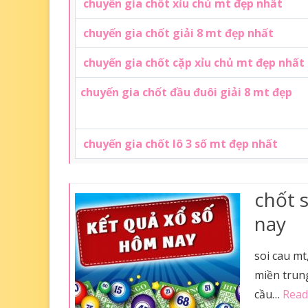
chuyến gia chốt xỉu chủ mt đẹp nhất
chuyến gia chốt giải 8 mt đẹp nhất
chuyến gia chốt cặp xỉu chủ mt đẹp nhất
chuyến gia chốt đầu đuôi giải 8 mt đẹp
chuyến gia chốt lô 3 số mt đẹp nhất
chốt 
nay
soi cau mt
miền trun
cầu…
Read