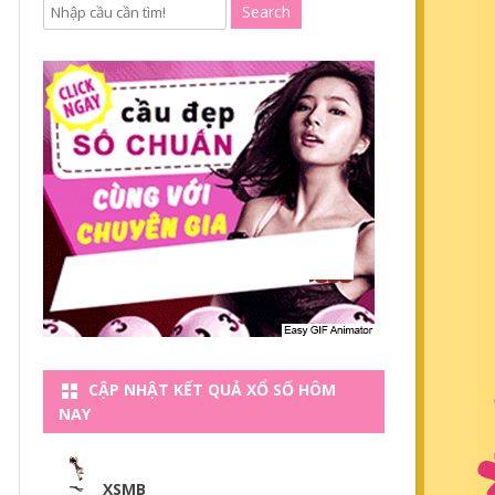
Search
SỔ KẾT QUẢ XSMT
ĐẶC BIỆT MN ĐẸP
CHỐT SỐ CẶP XÍU CHỦ MT ĐẸP
M NAY
NHẤT HÔM NAY
GIẢI TÁM MN ĐẸP
CHỐT SỐ ĐẶC BIỆT MT ĐẸP
M NAY
NHẤT HÔM NAY
LÔ 3 SỐ MN ĐẸP
CHỐT SỐ LÔ 3 SỐ MT ĐẸP
M NAY
NHẤT HÔM NAY
Ớ ĐẦU ĐUÔI GIẢI 8
CHỐT SỐ SỚ ĐẦU ĐUÔI GIẢI 8
HẤT HÔM NAY
MT ĐẸP NHẤT HÔM NAY
SỚ ĐẦU ĐUÔI GIẢI
CHỐT SỐ SỚ ĐẦU ĐUÔI GIẢI
 MN ĐẸP NHẤT HÔM
ĐẶC BIỆT MT ĐẸP NHẤT HÔM
NAY
CẬP NHẬT KẾT QUẢ XỔ SỐ HÔM
SONG THỦ LÔ MN
CHỐT SỐ SONG THỦ LÔ MT
NAY
 HÔM NAY
ĐẸP NHẤT HÔM NAY
XÍU CHỦ MN ĐẸP
CHỐT SỐ XÍU CHỦ MT ĐẸP
XSMB