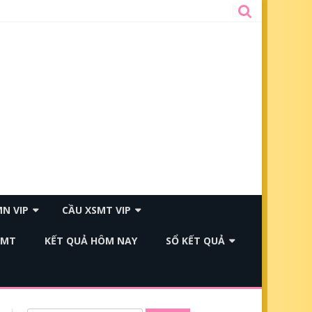
N VIP
CẦU XSMT VIP
BAO LÔ MN ĐẸP
SMT
KẾT QUẢ HÔM NAY
CHỐT SỐ BAO LÔ MT ĐẸP NHẤT
SỔ KẾT QUẢ
M NAY
HÔM NAY
SỔ KẾT QUẢ XSMB
CẶP XÍU CHỦ MN ĐẸP
CHỐT SỐ GIẢI TÁM MT ĐẸP
SỔ KẾT QUẢ XSMN
M NAY
NHẤT HÔM NAY