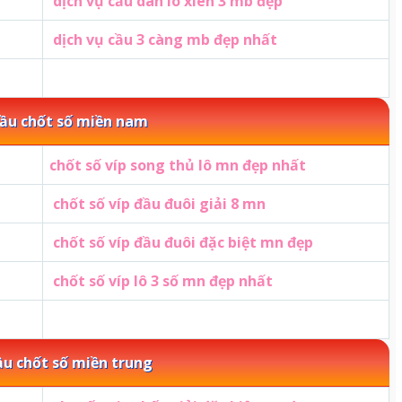
dịch vụ cầu dàn lô xiên 3 mb đẹp
NHẤT HÔ
CHỐT SỐ DÀN LÔ 10 CON MB
dịch vụ cầu 3 càng mb đẹp nhất
ĐẸP NHẤT HÔM NAY
CHỐT SỐ DÀN LÔ 4 CON MB ĐẸP
NHẤT HÔM NAY
cầu chốt số miền nam
CHỐT SỐ DÀN LÔ 6 CON MB ĐẸP
NHẤT HÔM NAY
chốt số víp song thủ lô mn đẹp nhất
CHỐT SỐ DÀN LÔ 8 CON MB ĐẸP
chốt số víp đầu đuôi giải 8 mn
NHẤT HÔM NAY
chốt số víp đầu đuôi đặc biệt mn đẹp
chốt số víp lô 3 số mn đẹp nhất
ầu chốt số miền trung