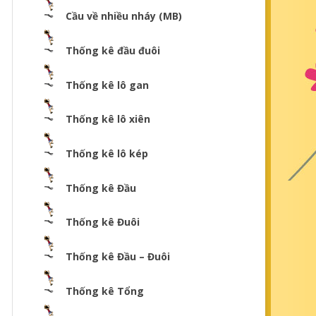
Cầu về nhiều nháy (MB)
Thống kê đầu đuôi
Thống kê lô gan
Thống kê lô xiên
Thống kê lô kép
Thống kê Đầu
Thống kê Đuôi
Thống kê Đầu – Đuôi
Thống kê Tổng