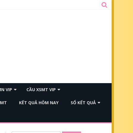
N VIP
CẦU XSMT VIP
BAO LÔ MN ĐẸP
SMT
KẾT QUẢ HÔM NAY
CHỐT SỐ BAO LÔ MT ĐẸP NHẤT
SỔ KẾT QUẢ
M NAY
HÔM NAY
SỔ KẾT QUẢ XSMB
CẶP XÍU CHỦ MN ĐẸP
CHỐT SỐ GIẢI TÁM MT ĐẸP
SỔ KẾT QUẢ XSMN
M NAY
NHẤT HÔM NAY