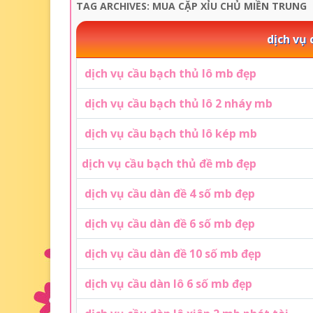
TAG ARCHIVES:
MUA CẶP XỈU CHỦ MIỀN TRUNG
XO SO MEGA 6/45
XỔ SỐ ĐIỆN TOÁN 123
CẦU LẬT LIÊN TỤ
dịch vụ 
XỔ SỐ POWER 6/55
XỔ SỐ THẦN TÀI
CẦU VỀ CẢ CẶP (M
dịch vụ cầu bạch thủ lô mb đẹp
MAX 3D
CẦU VỀ NHIỀU NH
MAX 4D
dịch vụ cầu bạch thủ lô 2 nháy mb
THỐNG KÊ
dịch vụ cầu bạch thủ lô kép mb
dịch vụ cầu bạch thủ đề mb đẹp
dịch vụ cầu dàn đề 4 số mb đẹp
dịch vụ cầu dàn đề 6 số mb đẹp
dịch vụ cầu dàn đề 10 số mb đẹp
dịch vụ cầu dàn lô 6 số mb đẹp