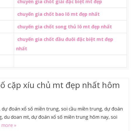
chuyến gia chốt giải đặc biệt mt đẹp
chuyến gia chốt bao lô mt đẹp nhất
chuyến gia chốt song thủ lô mt đẹp nhất
chuyến gia chốt đầu đuôi đặc biệt mt đẹp
nhất
số cặp xíu chủ mt đẹp nhất hôm
, dự đoán xổ số miền trung, soi cầu miền trung, dự đoán
g, du doan mt, dự đoán xổ số miền trung hôm nay, soi
 more »