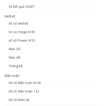
Sổ kết quả XSMT
Vietlott
Xổ số vietlott
Xo so mega 6/45
xổ số Power 6/55
Max 3D
Max 4D
Thống kê
Điện toán
Xổ số điện toán 6×36
Xổ số điện toán 123
Xổ số thần tài