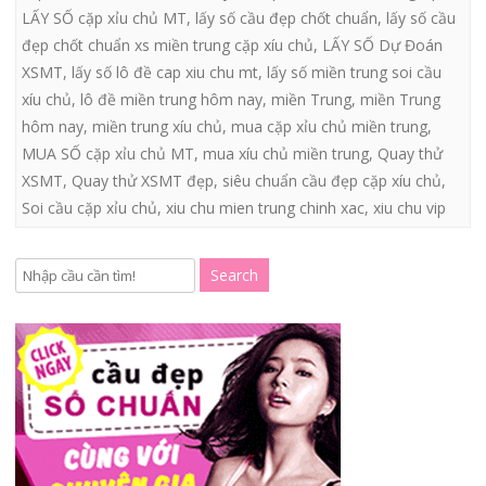
LẤY SỐ cặp xỉu chủ MT
,
lấy số cầu đẹp chốt chuẩn
,
lấy số cầu
đẹp chốt chuẩn xs miền trung cặp xíu chủ
,
LẤY SỐ Dự Đoán
XSMT
,
lấy số lô đề cap xiu chu mt
,
lấy số miền trung soi cầu
xíu chủ
,
lô đề miền trung hôm nay
,
miền Trung
,
miền Trung
hôm nay
,
miền trung xíu chủ
,
mua cặp xỉu chủ miền trung
,
MUA SỐ cặp xỉu chủ MT
,
mua xíu chủ miền trung
,
Quay thử
XSMT
,
Quay thử XSMT đẹp
,
siêu chuẩn cầu đẹp cặp xíu chủ
,
Soi cầu cặp xỉu chủ
,
xiu chu mien trung chinh xac
,
xiu chu vip
Search