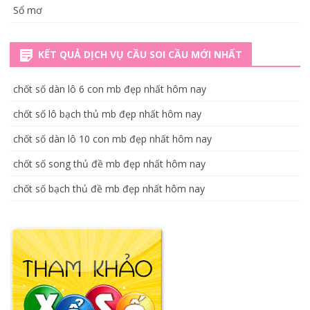
Sổ mơ
KẾT QUẢ DỊCH VỤ CẦU SOI CẦU MỚI NHẤT
chốt số dàn lô 6 con mb đẹp nhất hôm nay
chốt số lô bạch thủ mb đẹp nhất hôm nay
chốt số dàn lô 10 con mb đẹp nhất hôm nay
chốt số song thủ đề mb đẹp nhất hôm nay
chốt số bạch thủ đề mb đẹp nhất hôm nay