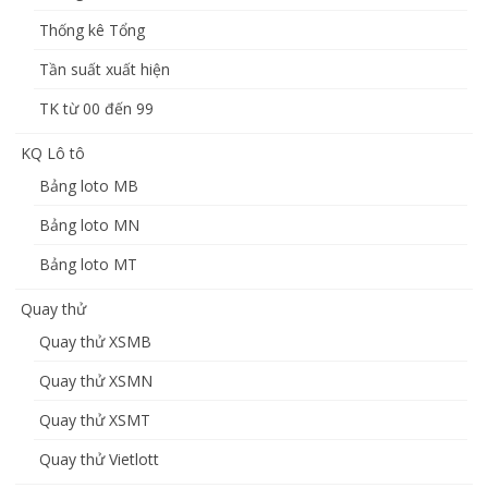
Thống kê Tổng
Tần suất xuất hiện
TK từ 00 đến 99
KQ Lô tô
Bảng loto MB
Bảng loto MN
Bảng loto MT
Quay thử
Quay thử XSMB
Quay thử XSMN
Quay thử XSMT
Quay thử Vietlott