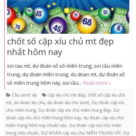
chốt số cặp xíu chủ mt đẹp
nhất hôm nay
soi cau mt, dự đoán xổ số miền trung, soi cầu miền
trung, dự đoán miền trung, du doan mt, dự đoán xổ
số miền trung hôm nay, soi cầu…
Read more »
Cầu xsmt vip
cặp xíu chủ mt đẹp
,
chốt số cặp xíu chủ
mt
,
du doan xiu chu
,
du doan xiu chu xsmt
,
Dự đoán cặp xỉu
chủ miền trung
,
Dự đoán cặp xỉu chủ miền trung đẹp
,
Dự
đoán cặp xỉu chủ miền trung hôm nay
,
dự đoán cặp xỉu chủ
miền trung hôm nay chuẩn xác
,
Dự đoán cặp xỉu chủ miền
trung siêu chuẩn
,
DỰ ĐOÁN cặp xỉu chủ MIỀN TRUNG VÍP
,
Dự