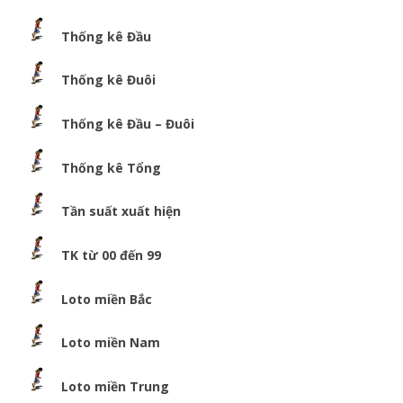
Thống kê Đầu
Thống kê Đuôi
Thống kê Đầu – Đuôi
Thống kê Tổng
Tần suất xuất hiện
TK từ 00 đến 99
Loto miền Bắc
Loto miền Nam
Loto miền Trung