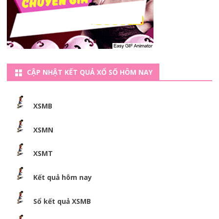
CẬP NHẬT KẾT QUẢ XỔ SỐ HÔM NAY
XSMB
XSMN
XSMT
Kết quả hôm nay
Sổ kết quả XSMB