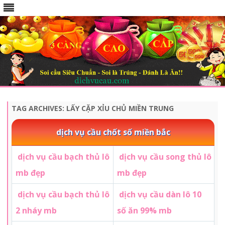
Skip
to
content
TAG ARCHIVES:
LẤY CẶP XỈU CHỦ MIỀN TRUNG
dịch vụ cầu chốt số miền bắc
dịch vụ cầu bạch thủ lô
dịch vụ cầu song thủ lô
mb đẹp
mb đẹp
dịch vụ cầu bạch thủ lô
dịch vụ cầu dàn lô 10
2 nháy mb
số ăn 99% mb