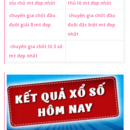
xỉu chủ mt đẹp nhất
thủ lô mt đẹp nhất
chuyến gia chốt đầu
chuyến gia chốt đầu
đuôi giải 8 mt đẹp
đuôi đặc biệt mt đẹp
nhất
chuyến gia chốt lô 3 số
mt đẹp nhất