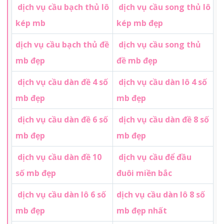
dịch vụ cầu bạch thủ lô
dịch vụ cầu song thủ lô
kép mb
kép mb đẹp
dịch vụ cầu bạch thủ đề
dịch vụ cầu song thủ
mb đẹp
đề mb đẹp
dịch vụ cầu dàn đề 4 số
dịch vụ cầu dàn lô 4 số
mb đẹp
mb đẹp
dịch vụ cầu dàn đề 6 số
dịch vụ cầu dàn đề 8 số
mb đẹp
mb đẹp
dịch vụ cầu dàn đề 10
dịch vụ cầu để đầu
số mb đẹp
đuôi miền bắc
dịch vụ cầu dàn lô 6 số
dịch vụ cầu dàn lô 8 số
mb đẹp
mb đẹp nhất