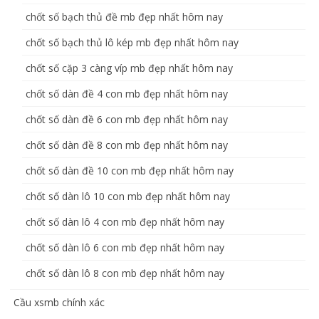
chốt số bạch thủ đề mb đẹp nhất hôm nay
chốt số bạch thủ lô kép mb đẹp nhất hôm nay
chốt số cặp 3 càng víp mb đẹp nhất hôm nay
chốt số dàn đề 4 con mb đẹp nhất hôm nay
chốt số dàn đề 6 con mb đẹp nhất hôm nay
chốt số dàn đề 8 con mb đẹp nhất hôm nay
chốt số dàn đề 10 con mb đẹp nhất hôm nay
chốt số dàn lô 10 con mb đẹp nhất hôm nay
chốt số dàn lô 4 con mb đẹp nhất hôm nay
chốt số dàn lô 6 con mb đẹp nhất hôm nay
chốt số dàn lô 8 con mb đẹp nhất hôm nay
Cầu xsmb chính xác