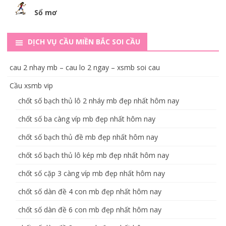
Sổ mơ
DỊCH VỤ CẦU MIỀN BẮC SOI CẦU
cau 2 nhay mb – cau lo 2 ngay – xsmb soi cau
Cầu xsmb vip
chốt số bạch thủ lô 2 nháy mb đẹp nhất hôm nay
chốt số ba càng víp mb đẹp nhất hôm nay
chốt số bạch thủ đề mb đẹp nhất hôm nay
chốt số bạch thủ lô kép mb đẹp nhất hôm nay
chốt số cặp 3 càng víp mb đẹp nhất hôm nay
chốt số dàn đề 4 con mb đẹp nhất hôm nay
chốt số dàn đề 6 con mb đẹp nhất hôm nay