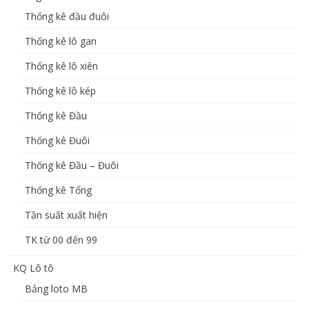
Thống kê đầu đuôi
Thống kê lô gan
Thống kê lô xiên
Thống kê lô kép
Thống kê Đầu
Thống kê Đuôi
Thống kê Đầu – Đuôi
Thống kê Tổng
Tần suất xuất hiện
TK từ 00 đến 99
KQ Lô tô
Bảng loto MB