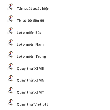
Tần suất xuất hiện
TK từ 00 đến 99
Loto miền Bắc
Loto miền Nam
Loto miền Trung
Quay thử XSMB
Quay thử XSMN
Quay thử XSMT
Quay thử Vietlott