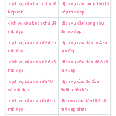
dịch vụ cầu bạch thủ lô
dịch vụ cầu song thủ lô
kép mb
kép mb đẹp
dịch vụ cầu bạch thủ đề
dịch vụ cầu song thủ
mb đẹp
đề mb đẹp
dịch vụ cầu dàn đề 4 số
dịch vụ cầu dàn lô 4 số
mb đẹp
mb đẹp
dịch vụ cầu dàn đề 6 số
dịch vụ cầu dàn đề 8 số
mb đẹp
mb đẹp
dịch vụ cầu dàn đề 10
dịch vụ cầu để đầu
số mb đẹp
đuôi miền bắc
dịch vụ cầu dàn lô 6 số
dịch vụ cầu dàn lô 8 số
mb đẹp
mb đẹp nhất