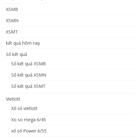
XSMB
XSMN
XSMT
kết quả hôm nay
Sổ kết quả
Sổ kết quả XSMB
Sổ kết quả XSMN
Sổ kết quả XSMT
Vietlott
Xổ số vietlott
Xo so mega 6/45
xổ số Power 6/55