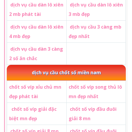
dịch vụ cầu dàn lô xiên
dịch vụ cầu dàn lô xiên
2 mb phát tài
3 mb đẹp
dịch vụ cầu dàn lô xiên
dịch vụ cầu 3 càng mb
4 mb đẹp
đẹp nhất
dịch vụ cầu dàn 3 càng
2 số ăn chắc
dịch vụ cầu chốt số miền nam
chốt số víp xỉu chủ mn
chốt số víp song thủ lô
đẹp phát tài
mn đẹp nhất
chốt số víp giải đặc
chốt số víp đầu đuôi
biệt mn đẹp
giải 8 mn
chốt số víp giải 8 mn
chốt số víp đầu đuôi