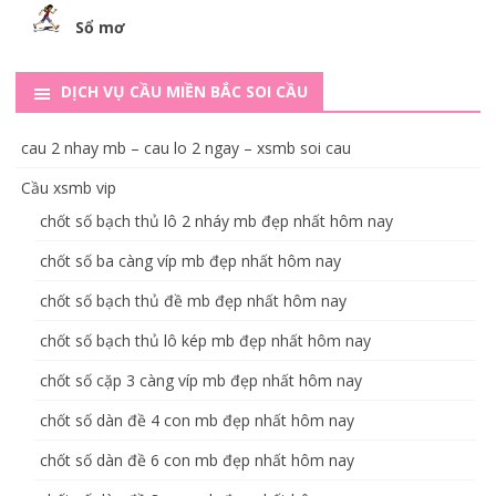
Sổ mơ
DỊCH VỤ CẦU MIỀN BẮC SOI CẦU
cau 2 nhay mb – cau lo 2 ngay – xsmb soi cau
Cầu xsmb vip
chốt số bạch thủ lô 2 nháy mb đẹp nhất hôm nay
chốt số ba càng víp mb đẹp nhất hôm nay
chốt số bạch thủ đề mb đẹp nhất hôm nay
chốt số bạch thủ lô kép mb đẹp nhất hôm nay
chốt số cặp 3 càng víp mb đẹp nhất hôm nay
chốt số dàn đề 4 con mb đẹp nhất hôm nay
chốt số dàn đề 6 con mb đẹp nhất hôm nay