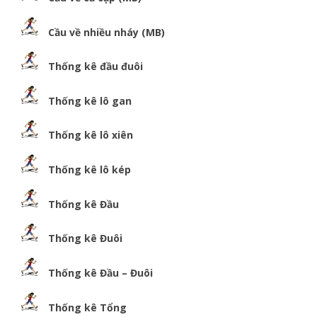
Cầu về nhiều nháy (MB)
Thống kê đầu đuôi
Thống kê lô gan
Thống kê lô xiên
Thống kê lô kép
Thống kê Đầu
Thống kê Đuôi
Thống kê Đầu – Đuôi
Thống kê Tổng