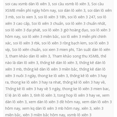
soi cau xsmb dàn lô xiên 3
,
soi cầu xsmb lô xiên 3
,
Soi cầu
XSMB miễn phí ngày hôm nay
,
soi dàn lô xiên 3
,
soi dàn lô xiên
3 mb
,
soi lo xien 3
,
soi lô xiên 3 18h
,
soi lô xiên 3 247
,
soi lô
xiên 3 cao cấp
,
Soi lô xiên 3 chuẩn
,
soi lô xiên 3 chuẩn nhất
,
soi lô xiên 3 đại phát
,
soi lô xiên 3 giờ hoàng đạo
,
soi lô xiên 3
hôm nay
,
soi lô xiên 3 miền bắc
,
soi lô xiên 3 miễn phí chính
xác
,
soi lô xiên 3 rbk
,
soi lô xiên 3 rồng bạch kim
,
soi lô xiên 3
víp
,
Soi lô xiên chuẩn
,
soi xien 3 mien phi
,
Tần suất dàn lô xiên
3
,
tham khảo dàn lô xiên 3
,
Tham khảo song thu XSMB
,
thế
nào là dàn lô xiên 3
,
thống kê dàn lô xiên 3
,
thống kê dàn lô
xiên 3 mb
,
thống kê dàn lô xiên 3 miền bắc
,
thống kê dàn lô
xiên 3 nuôi 3 ngày
,
thong ke lô xiên 3
,
thống kê lô xiên 3 hay
ra
,
thong ke lô xiên 3 hay ra nhat
,
thống kê lô xiên 3 hay về
,
Thống kê lô xiên 3 hay về 5 ngày
,
thong ke lô xiên 3 mien bac
,
tỉ lệ ăn lô xiên 3
,
tính lô xiên 3
,
tong hop lô xiên 3 hay ve
,
xem
dàn lô xiên 3
,
xem dàn lô xiên 3 đề hôm nay
,
xem dàn lô xiên 3
hôm nay
,
xem kq dàn lô xiên 3 mb hôm nay
,
xiên 3
,
xiên 3
miền bắc
,
xiên 3 miền bắc hôm nay
,
xsmb lô xiên 3