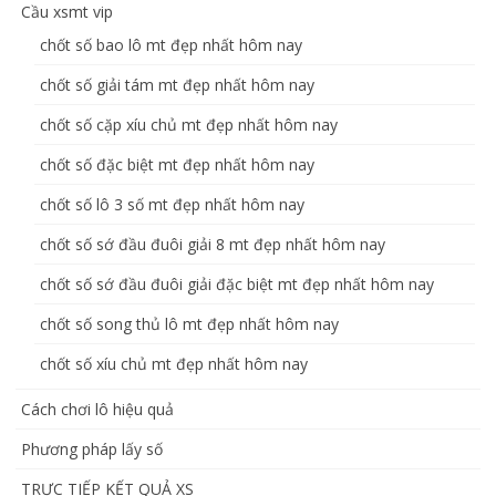
Cầu xsmt vip
chốt số bao lô mt đẹp nhất hôm nay
chốt số giải tám mt đẹp nhất hôm nay
chốt số cặp xíu chủ mt đẹp nhất hôm nay
chốt số đặc biệt mt đẹp nhất hôm nay
chốt số lô 3 số mt đẹp nhất hôm nay
chốt số sớ đầu đuôi giải 8 mt đẹp nhất hôm nay
chốt số sớ đầu đuôi giải đặc biệt mt đẹp nhất hôm nay
chốt số song thủ lô mt đẹp nhất hôm nay
chốt số xíu chủ mt đẹp nhất hôm nay
Cách chơi lô hiệu quả
Phương pháp lấy số
TRỰC TIẾP KẾT QUẢ XS