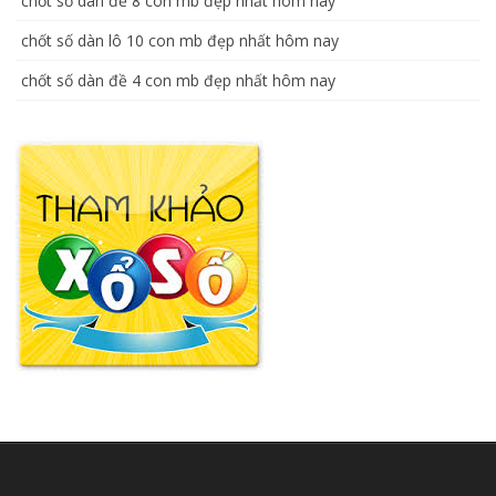
chốt số dàn đề 8 con mb đẹp nhất hôm nay
chốt số dàn lô 10 con mb đẹp nhất hôm nay
chốt số dàn đề 4 con mb đẹp nhất hôm nay