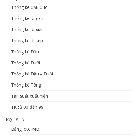
Thống kê đầu đuôi
Thống kê lô gan
Thống kê lô xiên
Thống kê lô kép
Thống kê Đầu
Thống kê Đuôi
Thống kê Đầu – Đuôi
Thống kê Tổng
Tần suất xuất hiện
TK từ 00 đến 99
KQ Lô tô
Bảng loto MB