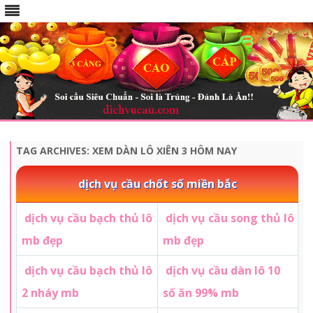
Skip
to
content
TAG ARCHIVES:
XEM DÀN LÔ XIÊN 3 HÔM NAY
dịch vụ cầu chốt số miền bắc
dịch vụ cầu bạch thủ lô
dịch vụ cầu song thủ lô
mb đẹp
mb đẹp
dịch vụ cầu bạch thủ lô
dịch vụ cầu dàn lô 10
2 nháy mb
số ăn 99% mb