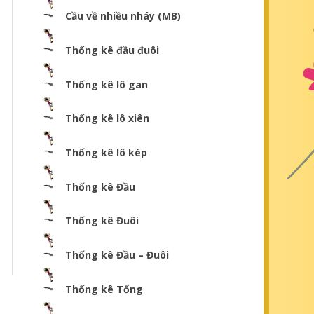
Cầu về nhiều nháy (MB)
Thống kê đầu đuôi
Thống kê lô gan
Thống kê lô xiên
Thống kê lô kép
Thống kê Đầu
Thống kê Đuôi
Thống kê Đầu – Đuôi
Thống kê Tổng