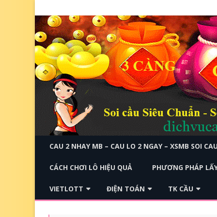
CAU 2 NHAY MB – CAU LO 2 NGAY – XSMB SOI CA
CÁCH CHƠI LÔ HIỆU QUẢ
PHƯƠNG PHÁP LẤY
VIETLOTT
ĐIỆN TOÁN
TK CẦU
XỔ SỐ VIETLOTT
XỔ SỐ ĐIỆN TOÁN 6×36
CẦU BẠCH THỦ (