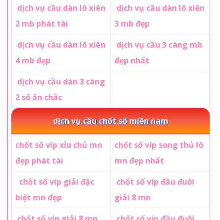
dịch vụ cầu dàn lô xiên
dịch vụ cầu dàn lô xiên
2 mb phát tài
3 mb đẹp
dịch vụ cầu dàn lô xiên
dịch vụ cầu 3 càng mb
4 mb đẹp
đẹp nhất
dịch vụ cầu dàn 3 càng
2 số ăn chắc
dịch vụ cầu chốt số miền nam
chốt số víp xỉu chủ mn
chốt số víp song thủ lô
đẹp phát tài
mn đẹp nhất
chốt số víp giải đặc
chốt số víp đầu đuôi
biệt mn đẹp
giải 8 mn
chốt số víp giải 8 mn
chốt số víp đầu đuôi