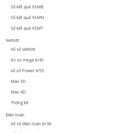
Sổ kết quả XSMB
Sổ kết quả XSMN
Sổ kết quả XSMT
Vietlott
Xổ số vietlott
Xo so mega 6/45
xổ số Power 6/55
Max 3D
Max 4D
Thống kê
Điện toán
Xổ số điện toán 6×36