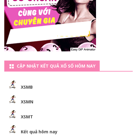
CẬP NHẬT KẾT QUẢ XỔ SỐ HÔM NAY
XSMB
XSMN
XSMT
Kết quả hôm nay