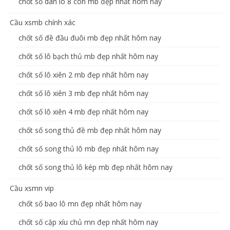
chốt số dàn lô 8 con mb đẹp nhất hôm nay
Cầu xsmb chính xác
chốt số đề đầu đuôi mb đẹp nhất hôm nay
chốt số lô bạch thủ mb đẹp nhất hôm nay
chốt số lô xiên 2 mb đẹp nhất hôm nay
chốt số lô xiên 3 mb đẹp nhất hôm nay
chốt số lô xiên 4 mb đẹp nhất hôm nay
chốt số song thủ đề mb đẹp nhất hôm nay
chốt số song thủ lô mb đẹp nhất hôm nay
chốt số song thủ lô kép mb đẹp nhất hôm nay
Cầu xsmn vip
chốt số bao lô mn đẹp nhất hôm nay
chốt số cặp xíu chủ mn đẹp nhất hôm nay