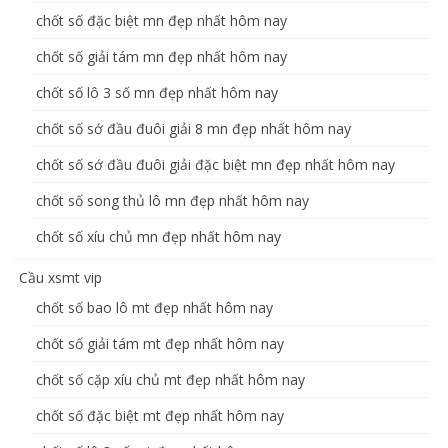
chốt số đặc biệt mn đẹp nhất hôm nay
chốt số giải tám mn đẹp nhất hôm nay
chốt số lô 3 số mn đẹp nhất hôm nay
chốt số sớ đầu đuôi giải 8 mn đẹp nhất hôm nay
chốt số sớ đầu đuôi giải đặc biệt mn đẹp nhất hôm nay
chốt số song thủ lô mn đẹp nhất hôm nay
chốt số xíu chủ mn đẹp nhất hôm nay
Cầu xsmt vip
chốt số bao lô mt đẹp nhất hôm nay
chốt số giải tám mt đẹp nhất hôm nay
chốt số cặp xíu chủ mt đẹp nhất hôm nay
chốt số đặc biệt mt đẹp nhất hôm nay