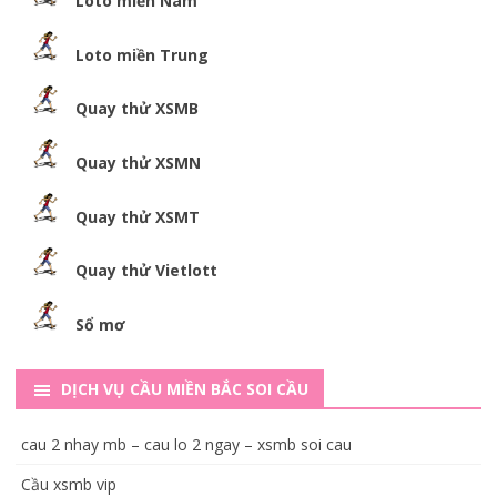
Loto miền Nam
Loto miền Trung
Quay thử XSMB
Quay thử XSMN
Quay thử XSMT
Quay thử Vietlott
Sổ mơ
DỊCH VỤ CẦU MIỀN BẮC SOI CẦU
cau 2 nhay mb – cau lo 2 ngay – xsmb soi cau
Cầu xsmb vip