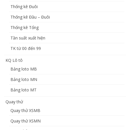
Thống kê Đuôi
Thống kê Đầu – Đuôi
Thống kê Tổng
Tần suất xuất hiện
TK từ 00 đến 99
KQ Lô tô
Bảng loto MB
Bảng loto MN
Bảng loto MT
Quay thử
Quay thử XSMB
Quay thử XSMN