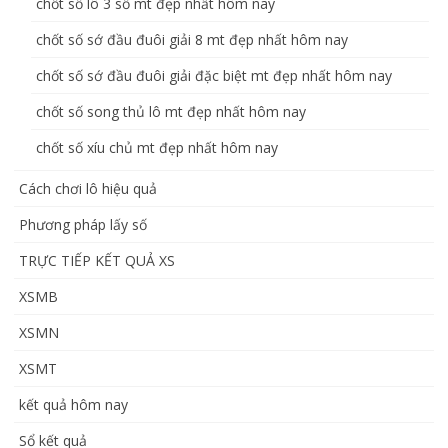
chốt số lô 3 số mt đẹp nhất hôm nay
chốt số sớ đầu đuôi giải 8 mt đẹp nhất hôm nay
chốt số sớ đầu đuôi giải đặc biệt mt đẹp nhất hôm nay
chốt số song thủ lô mt đẹp nhất hôm nay
chốt số xíu chủ mt đẹp nhất hôm nay
Cách chơi lô hiệu quả
Phương pháp lấy số
TRỰC TIẾP KẾT QUẢ XS
XSMB
XSMN
XSMT
kết quả hôm nay
Sổ kết quả