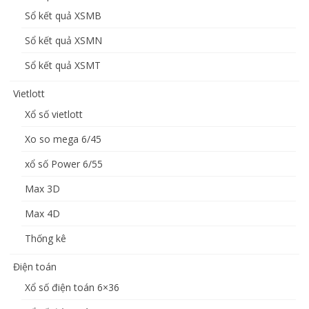
Sổ kết quả XSMB
Sổ kết quả XSMN
Sổ kết quả XSMT
Vietlott
Xổ số vietlott
Xo so mega 6/45
xổ số Power 6/55
Max 3D
Max 4D
Thống kê
Điện toán
Xổ số điện toán 6×36