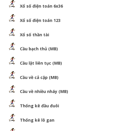
Xổ số điện toán 6x36
Xổ số điện toán 123
Xổ số thần tài
Cầu bạch thủ (MB)
Cầu lật liên tục (MB)
Cầu về cả cặp (MB)
Cầu về nhiều nháy (MB)
Thống kê đầu đuôi
Thống kê lô gan