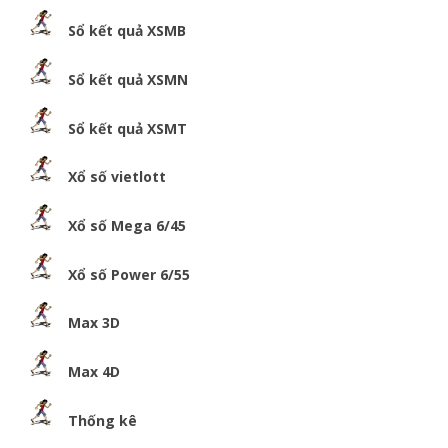
Sổ kết quả XSMB
Sổ kết quả XSMN
Sổ kết quả XSMT
Xổ số vietlott
Xổ số Mega 6/45
Xổ số Power 6/55
Max 3D
Max 4D
Thống kê