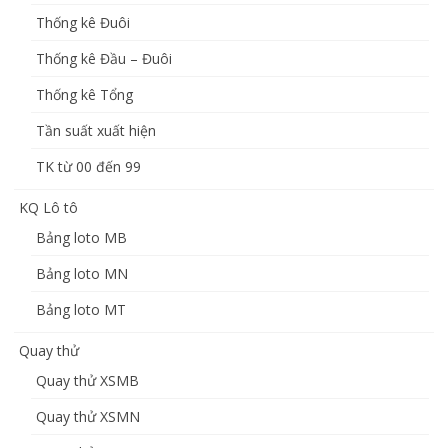
Thống kê Đuôi
Thống kê Đầu – Đuôi
Thống kê Tổng
Tần suất xuất hiện
TK từ 00 đến 99
KQ Lô tô
Bảng loto MB
Bảng loto MN
Bảng loto MT
Quay thử
Quay thử XSMB
Quay thử XSMN