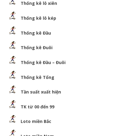
Thống kê lô xiên
Thống kê lô kép
Thống kê Đầu
Thống kê Đuôi
Thống kê Đầu – Đuôi
Thống kê Tổng
Tần suất xuất hiện
TK từ 00 đến 99
Loto miền Bắc