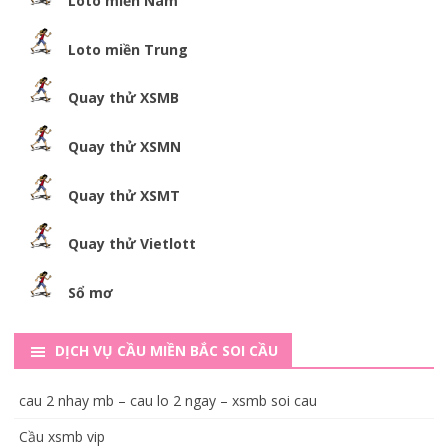
Loto miền Nam
Loto miền Trung
Quay thử XSMB
Quay thử XSMN
Quay thử XSMT
Quay thử Vietlott
Sổ mơ
DỊCH VỤ CẦU MIỀN BẮC SOI CẦU
cau 2 nhay mb – cau lo 2 ngay – xsmb soi cau
Cầu xsmb vip