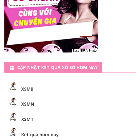
CẬP NHẬT KẾT QUẢ XỔ SỐ HÔM NAY
XSMB
XSMN
XSMT
Kết quả hôm nay