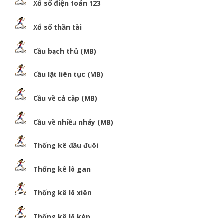
Xổ số điện toán 123
Xổ số thần tài
Cầu bạch thủ (MB)
Cầu lật liên tục (MB)
Cầu về cả cặp (MB)
Cầu về nhiều nháy (MB)
Thống kê đầu đuôi
Thống kê lô gan
Thống kê lô xiên
Thống kê lô kép