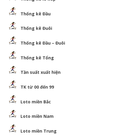
Thống kê Đầu
Thống kê Đuôi
Thống kê Đầu – Đuôi
Thống kê Tổng
Tần suất xuất hiện
TK từ 00 đến 99
Loto miền Bắc
Loto miền Nam
Loto miền Trung