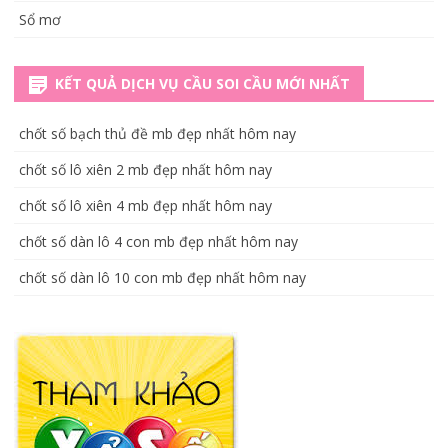
Sổ mơ
KẾT QUẢ DỊCH VỤ CẦU SOI CẦU MỚI NHẤT
chốt số bạch thủ đề mb đẹp nhất hôm nay
chốt số lô xiên 2 mb đẹp nhất hôm nay
chốt số lô xiên 4 mb đẹp nhất hôm nay
chốt số dàn lô 4 con mb đẹp nhất hôm nay
chốt số dàn lô 10 con mb đẹp nhất hôm nay