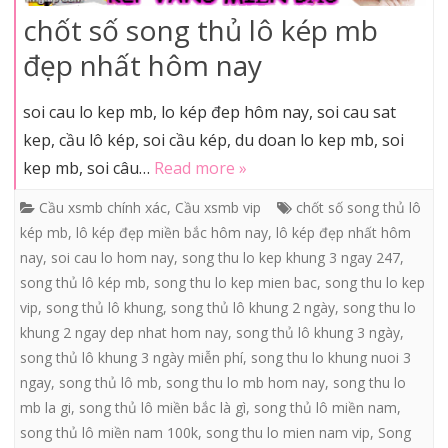
chốt số song thủ lô kép mb
đẹp nhất hôm nay
soi cau lo kep mb, lo kép đep hôm nay, soi cau sat
kep, cầu lô kép, soi cầu kép, du doan lo kep mb, soi
kep mb, soi câu…
Read more »
Cầu xsmb chính xác
,
Cầu xsmb vip
chốt số song thủ lô
kép mb
,
lô kép đẹp miền bắc hôm nay
,
lô kép đẹp nhất hôm
nay
,
soi cau lo hom nay
,
song thu lo kep khung 3 ngay 247
,
song thủ lô kép mb
,
song thu lo kep mien bac
,
song thu lo kep
vip
,
song thủ lô khung
,
song thủ lô khung 2 ngày
,
song thu lo
khung 2 ngay dep nhat hom nay
,
song thủ lô khung 3 ngày
,
song thủ lô khung 3 ngày miễn phí
,
song thu lo khung nuoi 3
ngay
,
song thủ lô mb
,
song thu lo mb hom nay
,
song thu lo
mb la gi
,
song thủ lô miền bắc là gì
,
song thủ lô miền nam
,
song thủ lô miền nam 100k
,
song thu lo mien nam vip
,
Song