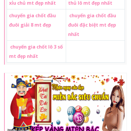
xỉu chủ mt đẹp nhất
thủ lô mt đẹp nhất
chuyến gia chốt đầu
chuyến gia chốt đầu
đuôi giải 8 mt đẹp
đuôi đặc biệt mt đẹp
nhất
chuyến gia chốt lô 3 số
mt đẹp nhất