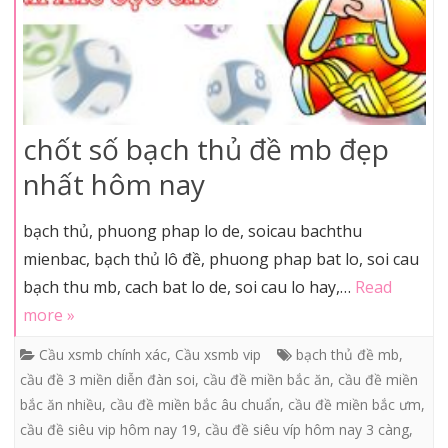
chốt số bạch thủ đề mb đẹp
nhất hôm nay
bạch thủ, phuong phap lo de, soicau bachthu
mienbac, bạch thủ lô đề, phuong phap bat lo, soi cau
bạch thu mb, cach bat lo de, soi cau lo hay,…
Read
more »
Cầu xsmb chính xác
,
Cầu xsmb vip
bạch thủ đề mb
,
cầu đề 3 miền diễn đàn soi
,
cầu đề miền bắc ăn
,
cầu đề miền
bắc ăn nhiều
,
cầu đề miền bắc âu chuẩn
,
cầu đề miền bắc ưm
,
cầu đề siêu vip hôm nay 19
,
cầu đề siêu víp hôm nay 3 càng
,