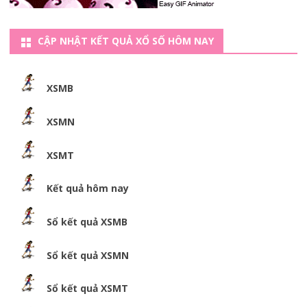
CẬP NHẬT KẾT QUẢ XỔ SỐ HÔM NAY
XSMB
XSMN
XSMT
Kết quả hôm nay
Sổ kết quả XSMB
Sổ kết quả XSMN
Sổ kết quả XSMT