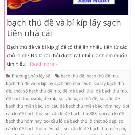
bạch thủ đề và bí kíp lấy sạch
tiền nhà cái
Bạch thủ đề và bí kíp gì để có thể ăn nhiều tiền từ các
chủ lô đề? Đó là câu hỏi được rất nhiều anh em muốn
tìm hiểu…
Read more »
Phương pháp lấy số
bạch thủ đề
,
bạch thủ đề mb
,
bạch thủ đề và bí kíp lấy sạch tiền nhà cái
,
bí kíp lấy bạch thủ
đề
,
chốt số bạch thủ đề mb
,
đề
,
đề bạch thủ
,
đề bạch thủ mb
,
đề bạch thủ xsmb
,
đề mb
,
soi cầu bạch thủ đề
,
soi cầu đề
bạch thủ miền bắc
,
soi cầu đề bạch thủ miền bắc hôm nay
,
Soi
cầu lô đề bạch thủ
,
soi cầu lô đề bạch thủ 888
,
soi cầu lô đề
bạch thủ hôm nay
,
soi cầu lô đề bạch thủ lô chốt số đẹp
,
soi
cầu lô đề bạch thủ miền bắc
,
soi cầu lô đề bạch thủ miễn phí
,