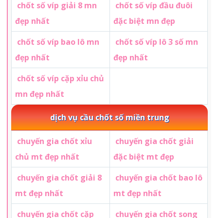
chốt số víp giải 8 mn
chốt số víp đầu đuôi
đẹp nhất
đặc biệt mn đẹp
chốt số víp bao lô mn
chốt số víp lô 3 số mn
đẹp nhất
đẹp nhất
chốt số víp cặp xỉu chủ
mn đẹp nhất
dịch vụ cầu chốt số miền trung
chuyến gia chốt xỉu
chuyến gia chốt giải
chủ mt đẹp nhất
đặc biệt mt đẹp
chuyến gia chốt giải 8
chuyến gia chốt bao lô
mt đẹp nhất
mt đẹp nhất
chuyến gia chốt cặp
chuyến gia chốt song