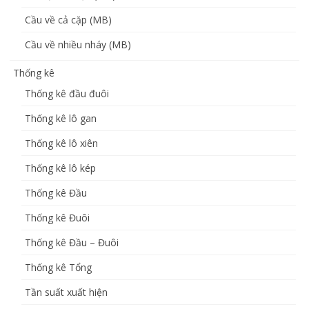
Cầu về cả cặp (MB)
Cầu về nhiều nháy (MB)
Thống kê
Thống kê đầu đuôi
Thống kê lô gan
Thống kê lô xiên
Thống kê lô kép
Thống kê Đầu
Thống kê Đuôi
Thống kê Đầu – Đuôi
Thống kê Tổng
Tần suất xuất hiện