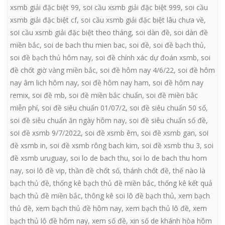
xsmb giải đặc biệt 99
,
soi cầu xsmb giải đặc biệt 999
,
soi cầu
xsmb giải đặc biệt cf
,
soi cầu xsmb giải đặc biệt lâu chưa về
,
soi cầu xsmb giải đặc biệt theo tháng
,
soi dàn đề
,
soi dàn đề
miền bắc
,
soi de bach thu mien bac
,
soi đề
,
soi đề bạch thủ
,
soi đề bạch thủ hôm nay
,
soi đề chính xác dự đoán xsmb
,
soi
đề chốt giờ vàng miền bắc
,
soi đề hôm nay 4/6/22
,
soi đề hôm
nay âm lich hôm nay
,
soi đề hôm nay ham
,
soi đề hôm nay
remix
,
soi đề mb
,
soi đề miền bắc chuẩn
,
soi đề miền bắc
miễn phí
,
soi đề siêu chuẩn 01/07/2
,
soi đề siêu chuẩn 50 số
,
soi đề siêu chuẩn ăn ngày hôm nay
,
soi đề siêu chuẩn số đề
,
soi đề xsmb 9/7/2022
,
soi đề xsmb êm
,
soi đề xsmb gan
,
soi
đề xsmb in
,
soi đề xsmb rông bach kim
,
soi đề xsmb thu 3
,
soi
đề xsmb uruguay
,
soi lo de bach thu
,
soi lo de bach thu hom
nay
,
soi lô đề vip
,
thần đề chốt số
,
thánh chốt đề
,
thế nào là
bạch thủ đề
,
thống kê bạch thủ đề miền bắc
,
thống kê kết quả
bạch thủ đề miền bắc
,
thông kê soi lô đề bạch thủ
,
xem bạch
thủ đề
,
xem bạch thủ đề hôm nay
,
xem bạch thủ lô đề
,
xem
bạch thủ lô đề hôm nay
,
xem số đề
,
xin số de khánh hòa hôm