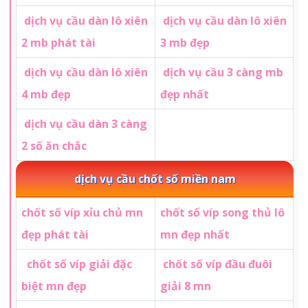
dịch vụ cầu dàn lô xiên
dịch vụ cầu dàn lô xiên
2 mb phát tài
3 mb đẹp
dịch vụ cầu dàn lô xiên
dịch vụ cầu 3 càng mb
4 mb đẹp
đẹp nhất
dịch vụ cầu dàn 3 càng
2 số ăn chắc
dịch vụ cầu chốt số miền nam
chốt số víp xỉu chủ mn
chốt số víp song thủ lô
đẹp phát tài
mn đẹp nhất
chốt số víp giải đặc
chốt số víp đầu đuôi
biệt mn đẹp
giải 8 mn