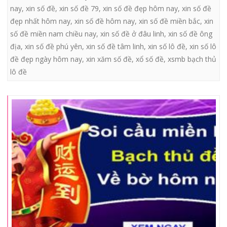
nay
,
xin số đề
,
xin số đề 79
,
xin số đề đẹp hôm nay
,
xin số đề
đẹp nhất hôm nay
,
xin số đề hôm nay
,
xin số đề miền bắc
,
xin
số đề miền nam chiều nay
,
xin số đề ở đâu linh
,
xin số đề ông
địa
,
xin số đề phú yên
,
xin số đề tâm linh
,
xin số lô đề
,
xin số lô
đề đẹp ngày hôm nay
,
xin xăm số đề
,
xổ số đề
,
xsmb bạch thủ
lô đề