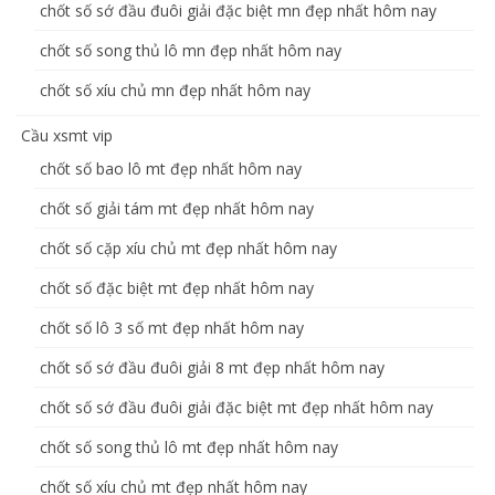
chốt số sớ đầu đuôi giải đặc biệt mn đẹp nhất hôm nay
chốt số song thủ lô mn đẹp nhất hôm nay
chốt số xíu chủ mn đẹp nhất hôm nay
Cầu xsmt vip
chốt số bao lô mt đẹp nhất hôm nay
chốt số giải tám mt đẹp nhất hôm nay
chốt số cặp xíu chủ mt đẹp nhất hôm nay
chốt số đặc biệt mt đẹp nhất hôm nay
chốt số lô 3 số mt đẹp nhất hôm nay
chốt số sớ đầu đuôi giải 8 mt đẹp nhất hôm nay
chốt số sớ đầu đuôi giải đặc biệt mt đẹp nhất hôm nay
chốt số song thủ lô mt đẹp nhất hôm nay
chốt số xíu chủ mt đẹp nhất hôm nay