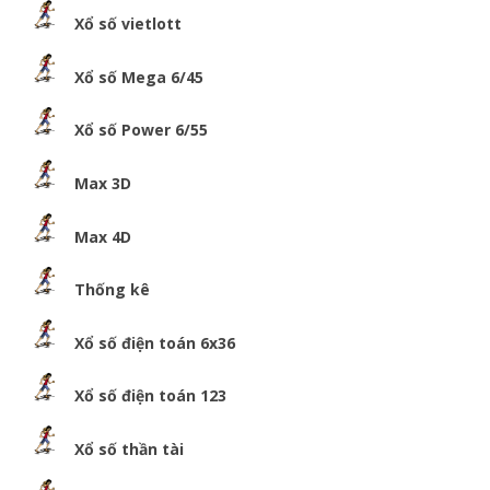
Xổ số vietlott
Xổ số Mega 6/45
Xổ số Power 6/55
Max 3D
Max 4D
Thống kê
Xổ số điện toán 6x36
Xổ số điện toán 123
Xổ số thần tài