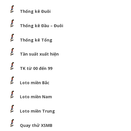
Thống kê Đuôi
Thống kê Đầu – Đuôi
Thống kê Tổng
Tần suất xuất hiện
TK từ 00 đến 99
Loto miền Bắc
Loto miền Nam
Loto miền Trung
Quay thử XSMB