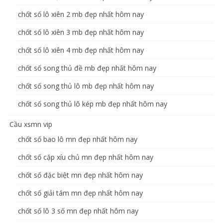
chốt số lô xiên 2 mb đẹp nhất hôm nay
chốt số lô xiên 3 mb đẹp nhất hôm nay
chốt số lô xiên 4 mb đẹp nhất hôm nay
chốt số song thủ đề mb đẹp nhất hôm nay
chốt số song thủ lô mb đẹp nhất hôm nay
chốt số song thủ lô kép mb đẹp nhất hôm nay
Cầu xsmn vip
chốt số bao lô mn đẹp nhất hôm nay
chốt số cặp xíu chủ mn đẹp nhất hôm nay
chốt số đặc biệt mn đẹp nhất hôm nay
chốt số giải tám mn đẹp nhất hôm nay
chốt số lô 3 số mn đẹp nhất hôm nay