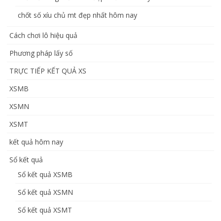
chốt số xíu chủ mt đẹp nhất hôm nay
Cách chơi lô hiệu quả
Phương pháp lấy số
TRỰC TIẾP KẾT QUẢ XS
XSMB
XSMN
XSMT
kết quả hôm nay
Sổ kết quả
Sổ kết quả XSMB
Sổ kết quả XSMN
Sổ kết quả XSMT