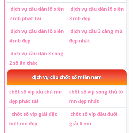
dịch vụ cầu dàn lô xiên
dịch vụ cầu dàn lô xiên
2 mb phát tài
3 mb đẹp
dịch vụ cầu dàn lô xiên
dịch vụ cầu 3 càng mb
4 mb đẹp
đẹp nhất
dịch vụ cầu dàn 3 càng
2 số ăn chắc
dịch vụ cầu chốt số miền nam
chốt số víp xỉu chủ mn
chốt số víp song thủ lô
đẹp phát tài
mn đẹp nhất
chốt số víp giải đặc
chốt số víp đầu đuôi
biệt mn đẹp
giải 8 mn