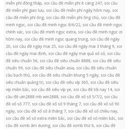
miễn phí đồng tháp
,
soi cầu đề miễn phí ê càng 247
,
soi cầu
đề miễn phí giao lưu
,
soi cầu đề miễn phí ngày hôm nay
,
soi
cầu đề miễn phí ông
,
soi cầu đề miễn phí ông chủ
,
soi cầu đề
minh ngọc
,
soi cầu đề minh ngọc 8/6/22
,
soi cầu đề minh ngọc
chính xác
,
soi cầu đề minh ngọc extra
,
soi cầu đề minh ngọc ơi
hôm nay
,
soi cầu đề minh ngọc quang trung
,
soi cầu đề ngày
20
,
soi cầu đề ngày mai 25
,
soi cầu đề ngày mai 3 tháng 9
,
soi
cầu đề ngày mai định
,
soi cầu đề ngày mai quả xổ số
,
soi cầu
đề siêu chuẩn 56
,
soi cầu đề siêu chuẩn 8888
,
soi cầu đề siêu
chuẩn 99
,
soi cầu đề siêu chuẩn asia
,
soi cầu đề siêu chuẩn
cầu bạch thủ
,
soi cầu đề siêu chuẩn khung 5 ngày
,
soi cầu đề
siêu chuẩn quảng trị
,
soi cầu đề siêu víp 365
,
soi cầu đề siêu
víp miền bắc
,
soi cầu đề siêu víp ye
,
soi cầu đề tối nay 14
,
soi
cầu đề ưin2888 mb win2888
,
soi cầu đề xổ số 5/7/2
,
soi cầu
đề xổ số 777
,
soi cầu đề xổ số 9 tháng 7
,
soi cầu đề xổ số 90
ngày
,
soi cầu đề xổ số â tháng 7
,
soi cầu đề xổ số chiều nay
,
soi cầu đề xổ số extra miền bắc
,
soi cầu đề xổ số miền bắc
,
soi
cầu đề xsmb âm dương
,
soi cầu đề xsmb thứ 6
,
soi cầu đề