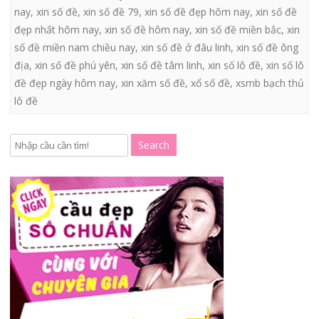
nay
,
xin số đề
,
xin số đề 79
,
xin số đề đẹp hôm nay
,
xin số đề
đẹp nhất hôm nay
,
xin số đề hôm nay
,
xin số đề miền bắc
,
xin
số đề miền nam chiều nay
,
xin số đề ở đâu linh
,
xin số đề ông
địa
,
xin số đề phú yên
,
xin số đề tâm linh
,
xin số lô đề
,
xin số lô
đề đẹp ngày hôm nay
,
xin xăm số đề
,
xổ số đề
,
xsmb bạch thủ
lô đề
Search