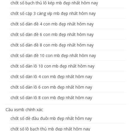
chốt số bạch thủ lô kép mb đẹp nhất hôm nay
chốt số cặp 3 càng víp mb đẹp nhất hôm nay
chốt số dàn đề 4 con mb đẹp nhất hôm nay
chốt số dàn đề 6 con mb đẹp nhất hôm nay
chốt số dàn đề 8 con mb đẹp nhất hôm nay
chốt số dàn đề 10 con mb đẹp nhất hôm nay
chốt số dàn lô 10 con mb đẹp nhất hôm nay
chốt số dàn lô 4 con mb đẹp nhất hôm nay
chốt số dàn lô 6 con mb đẹp nhất hôm nay
chốt số dàn lô 8 con mb đẹp nhất hôm nay
Cầu xsmb chính xác
chốt số đề đầu đuôi mb đẹp nhất hôm nay
chốt số lô bạch thủ mb đẹp nhất hôm nay