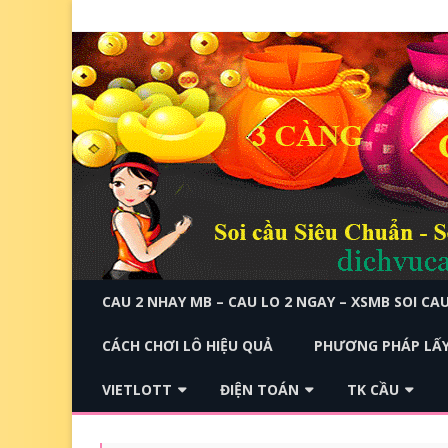
CAU 2 NHAY MB – CAU LO 2 NGAY – XSMB SOI CA
CÁCH CHƠI LÔ HIỆU QUẢ
PHƯƠNG PHÁP LẤY
VIETLOTT
ĐIỆN TOÁN
TK CẦU
XỔ SỐ VIETLOTT
XỔ SỐ ĐIỆN TOÁN 6×36
CẦU BẠCH THỦ (