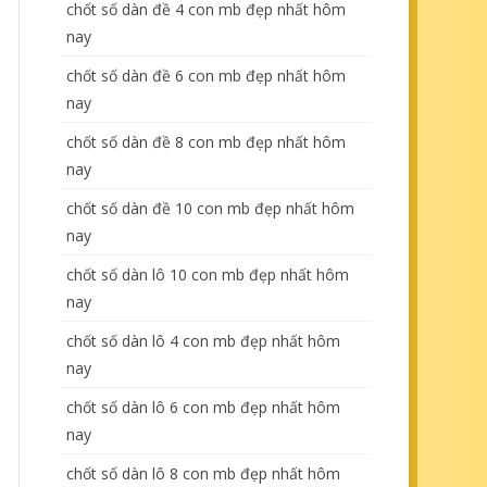
chốt số dàn đề 4 con mb đẹp nhất hôm
nay
chốt số dàn đề 6 con mb đẹp nhất hôm
nay
chốt số dàn đề 8 con mb đẹp nhất hôm
nay
chốt số dàn đề 10 con mb đẹp nhất hôm
nay
chốt số dàn lô 10 con mb đẹp nhất hôm
nay
chốt số dàn lô 4 con mb đẹp nhất hôm
nay
chốt số dàn lô 6 con mb đẹp nhất hôm
nay
chốt số dàn lô 8 con mb đẹp nhất hôm