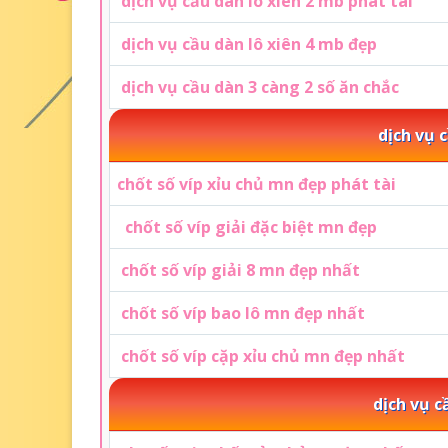
dịch vụ cầu dàn lô xiên 2 mb phát tài
dịch vụ cầu dàn lô xiên 4 mb đẹp
dịch vụ cầu dàn 3 càng 2 số ăn chắc
dịch vụ 
chốt số víp xỉu chủ mn đẹp phát tài
chốt số víp giải đặc biệt mn đẹp
chốt số víp giải 8 mn đẹp nhất
chốt số víp bao lô mn đẹp nhất
chốt số víp cặp xỉu chủ mn đẹp nhất
dịch vụ c