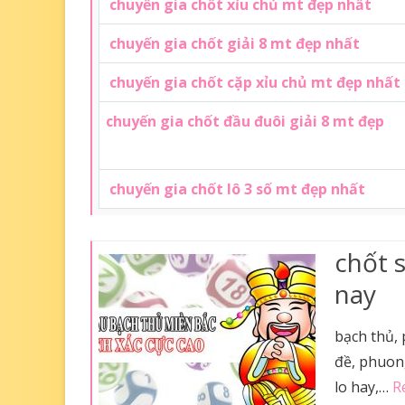
chuyến gia chốt xỉu chủ mt đẹp nhất
chuyến gia chốt giải 8 mt đẹp nhất
chuyến gia chốt cặp xỉu chủ mt đẹp nhất
chuyến gia chốt đầu đuôi giải 8 mt đẹp
chuyến gia chốt lô 3 số mt đẹp nhất
chốt 
nay
bạch thủ, 
đề, phuong
lo hay,…
R