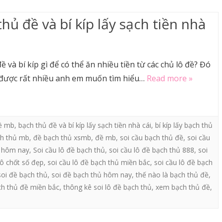
hủ đề và bí kíp lấy sạch tiền nhà
ề và bí kíp gì để có thể ăn nhiều tiền từ các chủ lô đề? Đó
i được rất nhiều anh em muốn tìm hiểu…
Read more »
ề mb
,
bạch thủ đề và bí kíp lấy sạch tiền nhà cái
,
bí kíp lấy bạch thủ
ch thủ mb
,
đề bạch thủ xsmb
,
đề mb
,
soi cầu bạch thủ đề
,
soi cầu
c hôm nay
,
Soi cầu lô đề bạch thủ
,
soi cầu lô đề bạch thủ 888
,
soi
lô chốt số đẹp
,
soi cầu lô đề bạch thủ miền bắc
,
soi cầu lô đề bạch
soi đề bạch thủ
,
soi đề bạch thủ hôm nay
,
thế nào là bạch thủ đề
,
ch thủ đề miền bắc
,
thông kê soi lô đề bạch thủ
,
xem bạch thủ đề
,