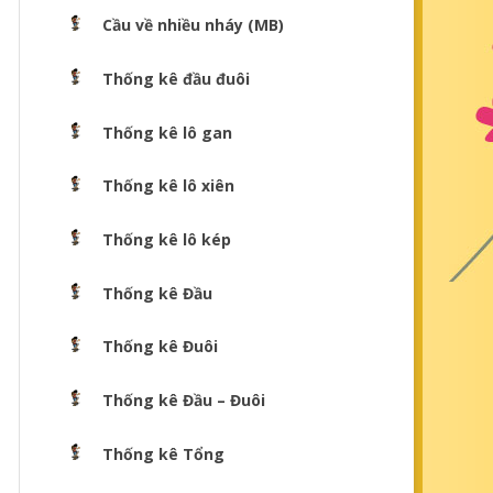
Cầu về nhiều nháy (MB)
Thống kê đầu đuôi
Thống kê lô gan
Thống kê lô xiên
Thống kê lô kép
Thống kê Đầu
Thống kê Đuôi
Thống kê Đầu – Đuôi
Thống kê Tổng