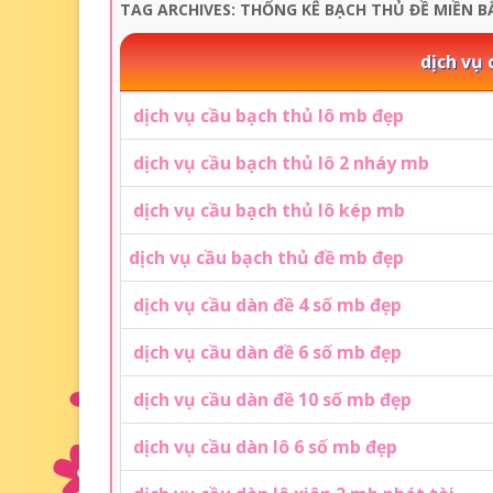
TAG ARCHIVES:
THỐNG KÊ BẠCH THỦ ĐỀ MIỀN B
XO SO MEGA 6/45
XỔ SỐ ĐIỆN TOÁN 123
CẦU LẬT LIÊN TỤ
dịch vụ 
XỔ SỐ POWER 6/55
XỔ SỐ THẦN TÀI
CẦU VỀ CẢ CẶP (M
dịch vụ cầu bạch thủ lô mb đẹp
MAX 3D
CẦU VỀ NHIỀU NH
MAX 4D
dịch vụ cầu bạch thủ lô 2 nháy mb
THỐNG KÊ
dịch vụ cầu bạch thủ lô kép mb
dịch vụ cầu bạch thủ đề mb đẹp
dịch vụ cầu dàn đề 4 số mb đẹp
dịch vụ cầu dàn đề 6 số mb đẹp
dịch vụ cầu dàn đề 10 số mb đẹp
dịch vụ cầu dàn lô 6 số mb đẹp