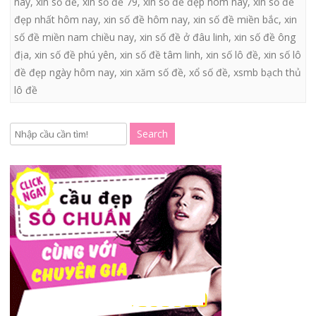
nay
,
xin số đề
,
xin số đề 79
,
xin số đề đẹp hôm nay
,
xin số đề
đẹp nhất hôm nay
,
xin số đề hôm nay
,
xin số đề miền bắc
,
xin
số đề miền nam chiều nay
,
xin số đề ở đâu linh
,
xin số đề ông
địa
,
xin số đề phú yên
,
xin số đề tâm linh
,
xin số lô đề
,
xin số lô
đề đẹp ngày hôm nay
,
xin xăm số đề
,
xổ số đề
,
xsmb bạch thủ
lô đề
Search