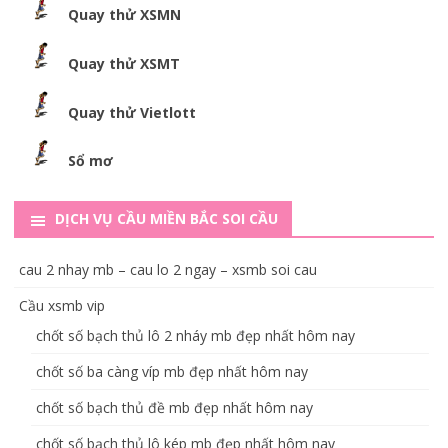
Quay thử XSMN
Quay thử XSMT
Quay thử Vietlott
Sổ mơ
DỊCH VỤ CẦU MIỀN BẮC SOI CẦU
cau 2 nhay mb – cau lo 2 ngay – xsmb soi cau
Cầu xsmb vip
chốt số bạch thủ lô 2 nháy mb đẹp nhất hôm nay
chốt số ba càng víp mb đẹp nhất hôm nay
chốt số bạch thủ đề mb đẹp nhất hôm nay
chốt số bạch thủ lô kép mb đẹp nhất hôm nay