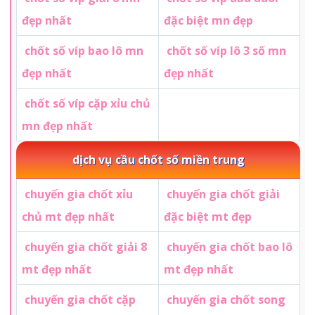
đẹp nhất
đặc biệt mn đẹp
chốt số víp bao lô mn
chốt số víp lô 3 số mn
đẹp nhất
đẹp nhất
chốt số víp cặp xỉu chủ
mn đẹp nhất
dịch vụ cầu chốt số miền trung
chuyến gia chốt xỉu
chuyến gia chốt giải
chủ mt đẹp nhất
đặc biệt mt đẹp
chuyến gia chốt giải 8
chuyến gia chốt bao lô
mt đẹp nhất
mt đẹp nhất
chuyến gia chốt cặp
chuyến gia chốt song