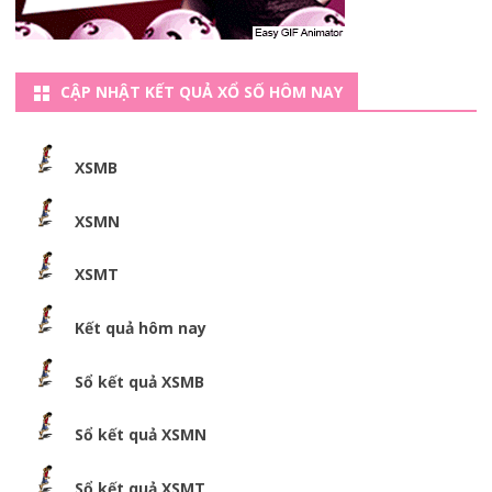
CẬP NHẬT KẾT QUẢ XỔ SỐ HÔM NAY
XSMB
XSMN
XSMT
Kết quả hôm nay
Sổ kết quả XSMB
Sổ kết quả XSMN
Sổ kết quả XSMT