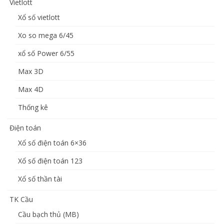
Vietlott
Xổ số vietlott
Xo so mega 6/45
xổ số Power 6/55
Max 3D
Max 4D
Thống kê
Điện toán
Xổ số điện toán 6×36
Xổ số điện toán 123
Xổ số thần tài
TK Cầu
Cầu bạch thủ (MB)