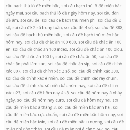
cầu bạch thủ lô đề miền bắc
,
soi cầu bạch thủ lô đề miền bắc
ngày mai
,
soi cầu bạch thủ lô đề ngày hôm nay
,
soi cầu dàn
đề âm
,
soi cau de
,
soi cau de bach thu mien phi
,
soi cầu đề 2
số
,
soi cầu đề 2 số trong tuần
,
soi cầu đề 4 số
,
soi cầu đề 888
,
soi cầu đề bạch thủ miền bắc
,
soi cầu đề bạch thủ miền bắc
hôm nay
,
soi cầu đề chắc ăn 100 600
,
soi cầu đề chắc ăn 100
en
,
soi cầu đề chắc ăn 100 index
,
soi cầu đề chắc ăn 100 oldu
,
soi cầu đề chắc ăn 100 tr
,
soi cầu đề chắc ăn 50
,
soi cầu đề
chắc ăn phải làm sao
,
soi cầu đề chắc ăn vip
,
soi cầu đề chính
xác 007
,
soi cầu đề chính xác 2 số
,
soi cầu đề chính xác 300
,
soi cầu đề chính xác ê miền
,
soi cầu đề chính xác ray churn
,
soi cầu đề chính xác số miền bắc hôm nay
,
soi cầu đề chính
xác u23
,
soi cầu đề hôm nay 4 số
,
soi cầu đề hôm nay â nháy
ngày
,
soi cầu đề hôm nay euro
,
soi cầu đề hôm nay hai
,
soi
cầu đề miền bắc â tháng 3
,
soi cầu đề miền bắc anh hai
,
soi
cầu đề miền bắc cực chuẩn
,
soi cầu đề miền bắc hôm nay
,
soi
cầu đề miền bắc iwin
,
soi cầu đề miền bắc u nương
,
soi cầu đề
miễn phí đồng tháp
,
soi cầu đề miễn phí ê càng 247
,
soi cầu