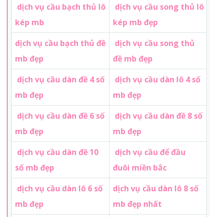
dịch vụ cầu bạch thủ lô
dịch vụ cầu song thủ lô
kép mb
kép mb đẹp
dịch vụ cầu bạch thủ đề
dịch vụ cầu song thủ
mb đẹp
đề mb đẹp
dịch vụ cầu dàn đề 4 số
dịch vụ cầu dàn lô 4 số
mb đẹp
mb đẹp
dịch vụ cầu dàn đề 6 số
dịch vụ cầu dàn đề 8 số
mb đẹp
mb đẹp
dịch vụ cầu dàn đề 10
dịch vụ cầu để đầu
số mb đẹp
đuôi miền bắc
dịch vụ cầu dàn lô 6 số
dịch vụ cầu dàn lô 8 số
mb đẹp
mb đẹp nhất