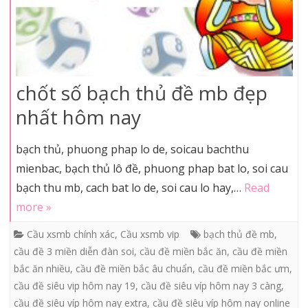
chốt số bạch thủ đề mb đẹp
nhất hôm nay
bạch thủ, phuong phap lo de, soicau bachthu
mienbac, bạch thủ lô đề, phuong phap bat lo, soi cau
bạch thu mb, cach bat lo de, soi cau lo hay,…
Read
more »
Cầu xsmb chính xác
,
Cầu xsmb vip
bạch thủ đề mb
,
cầu đề 3 miền diễn đàn soi
,
cầu đề miền bắc ăn
,
cầu đề miền
bắc ăn nhiều
,
cầu đề miền bắc âu chuẩn
,
cầu đề miền bắc ưm
,
cầu đề siêu vip hôm nay 19
,
cầu đề siêu víp hôm nay 3 càng
,
cầu đề siêu víp hôm nay extra
,
cầu đề siêu víp hôm nay online