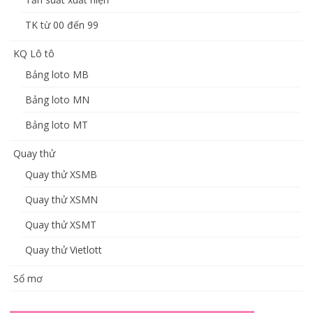
TK từ 00 đến 99
KQ Lô tô
Bảng loto MB
Bảng loto MN
Bảng loto MT
Quay thử
Quay thử XSMB
Quay thử XSMN
Quay thử XSMT
Quay thử Vietlott
Sổ mơ