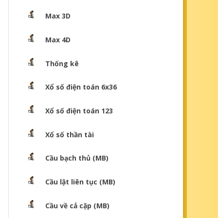
Max 3D
Max 4D
Thống kê
Xổ số điện toán 6x36
Xổ số điện toán 123
Xổ số thần tài
Cầu bạch thủ (MB)
Cầu lật liên tục (MB)
Cầu về cả cặp (MB)