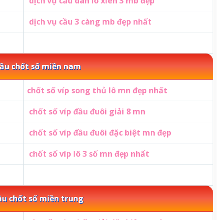
dịch vụ cầu dàn lô xiên 3 mb đẹp
NHẤT HÔ
CHỐT SỐ DÀN LÔ 10 CON MB
dịch vụ cầu 3 càng mb đẹp nhất
ĐẸP NHẤT HÔM NAY
CHỐT SỐ DÀN LÔ 4 CON MB ĐẸP
NHẤT HÔM NAY
cầu chốt số miền nam
CHỐT SỐ DÀN LÔ 6 CON MB ĐẸP
NHẤT HÔM NAY
chốt số víp song thủ lô mn đẹp nhất
CHỐT SỐ DÀN LÔ 8 CON MB ĐẸP
chốt số víp đầu đuôi giải 8 mn
NHẤT HÔM NAY
chốt số víp đầu đuôi đặc biệt mn đẹp
chốt số víp lô 3 số mn đẹp nhất
ầu chốt số miền trung