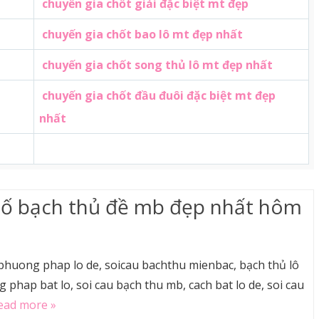
chuyến gia chốt giải đặc biệt mt đẹp
chuyến gia chốt bao lô mt đẹp nhất
chuyến gia chốt song thủ lô mt đẹp nhất
chuyến gia chốt đầu đuôi đặc biệt mt đẹp
nhất
số bạch thủ đề mb đẹp nhất hôm
phuong phap lo de, soicau bachthu mienbac, bạch thủ lô
 phap bat lo, soi cau bạch thu mb, cach bat lo de, soi cau
ead more »