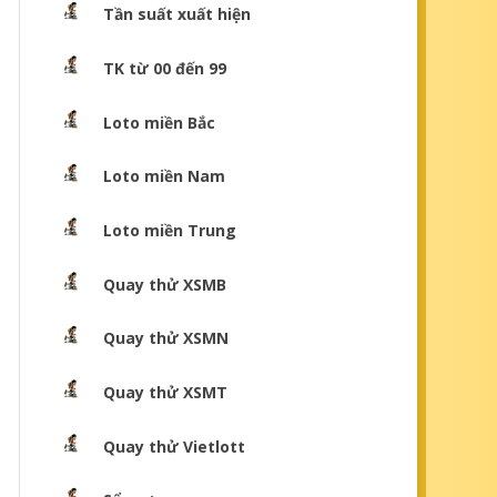
Tần suất xuất hiện
TK từ 00 đến 99
Loto miền Bắc
Loto miền Nam
Loto miền Trung
Quay thử XSMB
Quay thử XSMN
Quay thử XSMT
Quay thử Vietlott