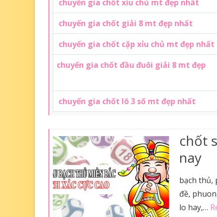
chuyến gia chốt xỉu chủ mt đẹp nhất
chuyến gia chốt giải 8 mt đẹp nhất
chuyến gia chốt cặp xỉu chủ mt đẹp nhất
chuyến gia chốt đầu đuôi giải 8 mt đẹp
chuyến gia chốt lô 3 số mt đẹp nhất
chốt 
nay
bạch thủ, 
đề, phuong
lo hay,…
R