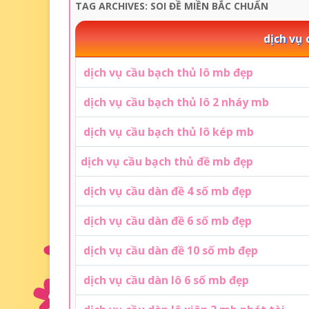
TAG ARCHIVES:
SOI ĐỀ MIỀN BẮC CHUẨN
XO SO MEGA 6/45
XỔ SỐ ĐIỆN TOÁN 123
CẦU LẬT LIÊN TỤ
dịch vụ 
XỔ SỐ POWER 6/55
XỔ SỐ THẦN TÀI
CẦU VỀ CẢ CẶP (M
dịch vụ cầu bạch thủ lô mb đẹp
MAX 3D
CẦU VỀ NHIỀU NH
MAX 4D
dịch vụ cầu bạch thủ lô 2 nháy mb
THỐNG KÊ
dịch vụ cầu bạch thủ lô kép mb
dịch vụ cầu bạch thủ đề mb đẹp
dịch vụ cầu dàn đề 4 số mb đẹp
dịch vụ cầu dàn đề 6 số mb đẹp
dịch vụ cầu dàn đề 10 số mb đẹp
dịch vụ cầu dàn lô 6 số mb đẹp