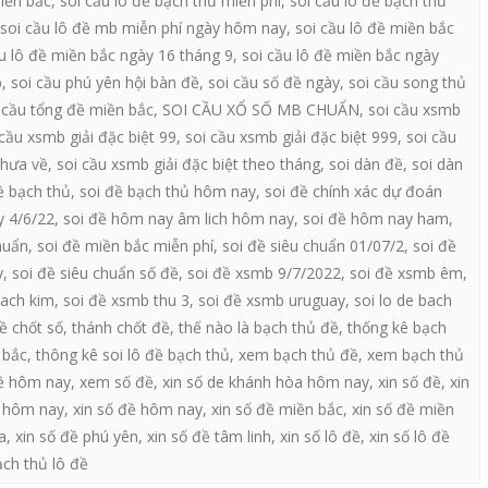
miền bắc
,
soi cầu lô đề bạch thủ miễn phí
,
soi cầu lô đề bạch thủ
soi cầu lô đề mb miễn phí ngày hôm nay
,
soi cầu lô đề miền bắc
ầu lô đề miền bắc ngày 16 tháng 9
,
soi cầu lô đề miền bắc ngày
b
,
soi cầu phú yên hội bàn đề
,
soi cầu số đề ngày
,
soi cầu song thủ
 cầu tổng đề miền bắc
,
SOI CẦU XỔ SỐ MB CHUẨN
,
soi cầu xsmb
 cầu xsmb giải đặc biệt 99
,
soi cầu xsmb giải đặc biệt 999
,
soi cầu
chưa về
,
soi cầu xsmb giải đặc biệt theo tháng
,
soi dàn đề
,
soi dàn
ề bạch thủ
,
soi đề bạch thủ hôm nay
,
soi đề chính xác dự đoán
y 4/6/22
,
soi đề hôm nay âm lich hôm nay
,
soi đề hôm nay ham
,
huẩn
,
soi đề miền bắc miễn phí
,
soi đề siêu chuẩn 01/07/2
,
soi đề
y
,
soi đề siêu chuẩn số đề
,
soi đề xsmb 9/7/2022
,
soi đề xsmb êm
,
bach kim
,
soi đề xsmb thu 3
,
soi đề xsmb uruguay
,
soi lo de bach
ề chốt số
,
thánh chốt đề
,
thế nào là bạch thủ đề
,
thống kê bạch
 bắc
,
thông kê soi lô đề bạch thủ
,
xem bạch thủ đề
,
xem bạch thủ
đề hôm nay
,
xem số đề
,
xin số de khánh hòa hôm nay
,
xin số đề
,
xin
t hôm nay
,
xin số đề hôm nay
,
xin số đề miền bắc
,
xin số đề miền
a
,
xin số đề phú yên
,
xin số đề tâm linh
,
xin số lô đề
,
xin số lô đề
ch thủ lô đề