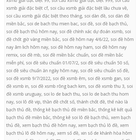
xsmb giải đặc biệt 99
,
soi cầu xsmb giải đặc biệt 999
,
soi cầu
xsmb giải đặc biệt cf
,
soi cầu xsmb giải đặc biệt lâu chưa về
,
soi cầu xsmb giải đặc biệt theo tháng
,
soi dàn đề
,
soi dàn đề
miền bắc
,
soi de bach thu mien bac
,
soi đề
,
soi đề bạch thủ
,
soi đề bạch thủ hôm nay
,
soi đề chính xác dự đoán xsmb
,
soi
đề chốt giờ vàng miền bắc
,
soi đề hôm nay 4/6/22
,
soi đề hôm
nay âm lich hôm nay
,
soi đề hôm nay ham
,
soi đề hôm nay
remix
,
soi đề mb
,
soi đề miền bắc chuẩn
,
soi đề miền bắc
miễn phí
,
soi đề siêu chuẩn 01/07/2
,
soi đề siêu chuẩn 50 số
,
soi đề siêu chuẩn ăn ngày hôm nay
,
soi đề siêu chuẩn số đề
,
soi đề xsmb 9/7/2022
,
soi đề xsmb êm
,
soi đề xsmb gan
,
soi
đề xsmb in
,
soi đề xsmb rông bach kim
,
soi đề xsmb thu 3
,
soi
đề xsmb uruguay
,
soi lo de bach thu
,
soi lo de bach thu hom
nay
,
soi lô đề vip
,
thần đề chốt số
,
thánh chốt đề
,
thế nào là
bạch thủ đề
,
thống kê bạch thủ đề miền bắc
,
thống kê kết quả
bạch thủ đề miền bắc
,
thông kê soi lô đề bạch thủ
,
xem bạch
thủ đề
,
xem bạch thủ đề hôm nay
,
xem bạch thủ lô đề
,
xem
bạch thủ lô đề hôm nay
,
xem số đề
,
xin số de khánh hòa hôm