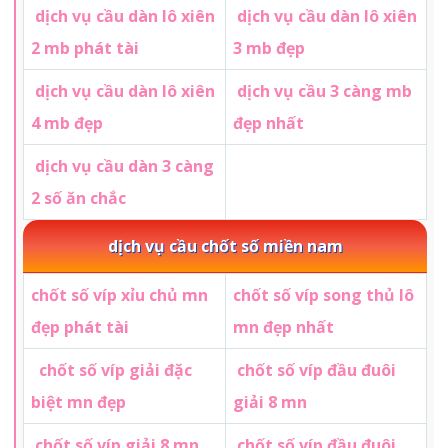
dịch vụ cầu dàn lô xiên
dịch vụ cầu dàn lô xiên
2 mb phát tài
3 mb đẹp
dịch vụ cầu dàn lô xiên
dịch vụ cầu 3 càng mb
4 mb đẹp
đẹp nhất
dịch vụ cầu dàn 3 càng
2 số ăn chắc
dịch vụ cầu chốt số miền nam
chốt số víp xỉu chủ mn
chốt số víp song thủ lô
đẹp phát tài
mn đẹp nhất
chốt số víp giải đặc
chốt số víp đầu đuôi
biệt mn đẹp
giải 8 mn
chốt số víp giải 8 mn
chốt số víp đầu đuôi