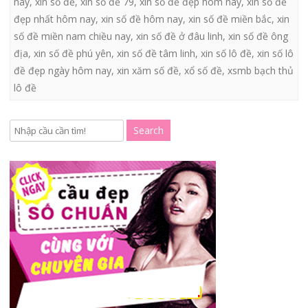
nay
,
xin số đề
,
xin số đề 79
,
xin số đề đẹp hôm nay
,
xin số đề
đẹp nhất hôm nay
,
xin số đề hôm nay
,
xin số đề miền bắc
,
xin
số đề miền nam chiều nay
,
xin số đề ở đâu linh
,
xin số đề ông
địa
,
xin số đề phú yên
,
xin số đề tâm linh
,
xin số lô đề
,
xin số lô
đề đẹp ngày hôm nay
,
xin xăm số đề
,
xổ số đề
,
xsmb bạch thủ
lô đề
Search