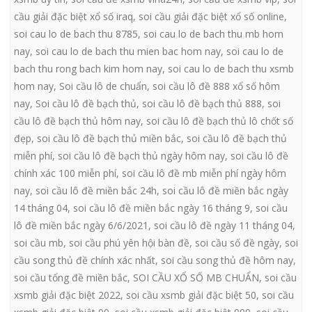
cầu giải đặc biệt xổ số iraq
,
soi cầu giải đặc biệt xổ số online
,
soi cau lo de bach thu 8785
,
soi cau lo de bach thu mb hom
nay
,
soi cau lo de bach thu mien bac hom nay
,
soi cau lo de
bach thu rong bach kim hom nay
,
soi cau lo de bach thu xsmb
hom nay
,
Soi cầu lô de chuẩn
,
soi cầu lô đề 888 xổ số hôm
nay
,
Soi cầu lô đề bạch thủ
,
soi cầu lô đề bạch thủ 888
,
soi
cầu lô đề bạch thủ hôm nay
,
soi cầu lô đề bạch thủ lô chốt số
đẹp
,
soi cầu lô đề bạch thủ miền bắc
,
soi cầu lô đề bạch thủ
miễn phí
,
soi cầu lô đề bạch thủ ngày hôm nay
,
soi cầu lô đề
chính xác 100 miễn phí
,
soi cầu lô đề mb miễn phí ngày hôm
nay
,
soi cầu lô đề miền bắc 24h
,
soi cầu lô đề miền bắc ngày
14 tháng 04
,
soi cầu lô đề miền bắc ngày 16 tháng 9
,
soi cầu
lô đề miền bắc ngày 6/6/2021
,
soi cầu lô đề ngày 11 tháng 04
,
soi cầu mb
,
soi cầu phú yên hội bàn đề
,
soi cầu số đề ngày
,
soi
cầu song thủ đề chính xác nhất
,
soi cầu song thủ đề hôm nay
,
soi cầu tổng đề miền bắc
,
SOI CẦU XỔ SỐ MB CHUẨN
,
soi cầu
xsmb giải đặc biệt 2022
,
soi cầu xsmb giải đặc biệt 50
,
soi cầu