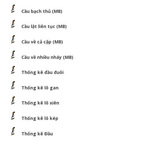
Cầu bạch thủ (MB)
Cầu lật liên tục (MB)
Cầu về cả cặp (MB)
Cầu về nhiều nháy (MB)
Thống kê đầu đuôi
Thống kê lô gan
Thống kê lô xiên
Thống kê lô kép
Thống kê Đầu