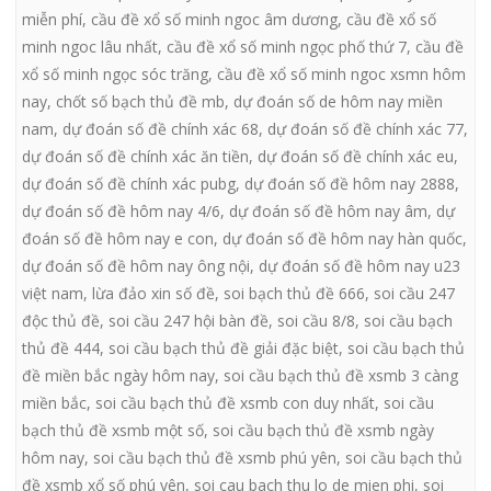
miễn phí
,
cầu đề xổ số minh ngoc âm dương
,
cầu đề xổ số
minh ngoc lâu nhất
,
cầu đề xổ số minh ngọc phố thứ 7
,
cầu đề
xổ số minh ngọc sóc trăng
,
cầu đề xổ số minh ngoc xsmn hôm
nay
,
chốt số bạch thủ đề mb
,
dự đoán số de hôm nay miền
nam
,
dự đoán số đề chính xác 68
,
dự đoán số đề chính xác 77
,
dự đoán số đề chính xác ăn tiền
,
dự đoán số đề chính xác eu
,
dự đoán số đề chính xác pubg
,
dự đoán số đề hôm nay 2888
,
dự đoán số đề hôm nay 4/6
,
dự đoán số đề hôm nay âm
,
dự
đoán số đề hôm nay e con
,
dự đoán số đề hôm nay hàn quốc
,
dự đoán số đề hôm nay ông nội
,
dự đoán số đề hôm nay u23
việt nam
,
lừa đảo xin số đề
,
soi bạch thủ đề 666
,
soi cầu 247
độc thủ đề
,
soi cầu 247 hội bàn đề
,
soi cầu 8/8
,
soi cầu bạch
thủ đề 444
,
soi cầu bạch thủ đề giải đặc biệt
,
soi cầu bạch thủ
đề miền bắc ngày hôm nay
,
soi cầu bạch thủ đề xsmb 3 càng
miền bắc
,
soi cầu bạch thủ đề xsmb con duy nhất
,
soi cầu
bạch thủ đề xsmb một số
,
soi cầu bạch thủ đề xsmb ngày
hôm nay
,
soi cầu bạch thủ đề xsmb phú yên
,
soi cầu bạch thủ
đề xsmb xổ số phú yên
,
soi cau bach thu lo de mien phi
,
soi