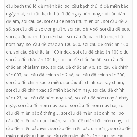
cầu bạch thủ lô đề miền bắc
,
soi cầu bạch thủ lô đề miền bắc
ngày mai
,
soi cầu bạch thủ lô đề ngày hôm nay
,
soi cầu dàn
đề âm
,
soi cau de
,
soi cau de bach thu mien phi
,
soi cầu đề 2
số
,
soi cầu đề 2 số trong tuần
,
soi cầu đề 4 số
,
soi cầu đề 888
,
soi cầu đề bạch thủ miền bắc
,
soi cầu đề bạch thủ miền bắc
hôm nay
,
soi cầu đề chắc ăn 100 600
,
soi cầu đề chắc ăn 100
en
,
soi cầu đề chắc ăn 100 index
,
soi cầu đề chắc ăn 100 oldu
,
soi cầu đề chắc ăn 100 tr
,
soi cầu đề chắc ăn 50
,
soi cầu đề
chắc ăn phải làm sao
,
soi cầu đề chắc ăn vip
,
soi cầu đề chính
xác 007
,
soi cầu đề chính xác 2 số
,
soi cầu đề chính xác 300
,
soi cầu đề chính xác ê miền
,
soi cầu đề chính xác ray churn
,
soi cầu đề chính xác số miền bắc hôm nay
,
soi cầu đề chính
xác u23
,
soi cầu đề hôm nay 4 số
,
soi cầu đề hôm nay â nháy
ngày
,
soi cầu đề hôm nay euro
,
soi cầu đề hôm nay hai
,
soi
cầu đề miền bắc â tháng 3
,
soi cầu đề miền bắc anh hai
,
soi
cầu đề miền bắc cực chuẩn
,
soi cầu đề miền bắc hôm nay
,
soi
cầu đề miền bắc iwin
,
soi cầu đề miền bắc u nương
,
soi cầu đề
miễn phí đồng tháp
,
soi cầu đề miễn phí ê càng 247
,
soi cầu