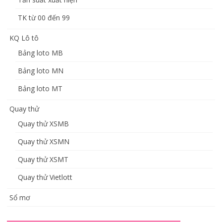
TK từ 00 đến 99
KQ Lô tô
Bảng loto MB
Bảng loto MN
Bảng loto MT
Quay thử
Quay thử XSMB
Quay thử XSMN
Quay thử XSMT
Quay thử Vietlott
Sổ mơ