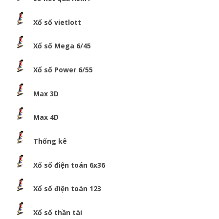
Xổ số vietlott
Xổ số Mega 6/45
Xổ số Power 6/55
Max 3D
Max 4D
Thống kê
Xổ số điện toán 6x36
Xổ số điện toán 123
Xổ số thần tài