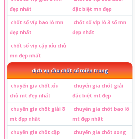
đẹp nhất
đặc biệt mn đẹp
chốt số víp bao lô mn
chốt số víp lô 3 số mn
đẹp nhất
đẹp nhất
chốt số víp cặp xỉu chủ
mn đẹp nhất
dịch vụ cầu chốt số miền trung
chuyến gia chốt xỉu
chuyến gia chốt giải
chủ mt đẹp nhất
đặc biệt mt đẹp
chuyến gia chốt giải 8
chuyến gia chốt bao lô
mt đẹp nhất
mt đẹp nhất
chuyến gia chốt cặp
chuyến gia chốt song