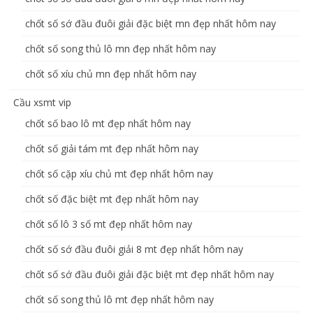
chốt số sớ đầu đuôi giải đặc biệt mn đẹp nhất hôm nay
chốt số song thủ lô mn đẹp nhất hôm nay
chốt số xíu chủ mn đẹp nhất hôm nay
Cầu xsmt vip
chốt số bao lô mt đẹp nhất hôm nay
chốt số giải tám mt đẹp nhất hôm nay
chốt số cặp xíu chủ mt đẹp nhất hôm nay
chốt số đặc biệt mt đẹp nhất hôm nay
chốt số lô 3 số mt đẹp nhất hôm nay
chốt số sớ đầu đuôi giải 8 mt đẹp nhất hôm nay
chốt số sớ đầu đuôi giải đặc biệt mt đẹp nhất hôm nay
chốt số song thủ lô mt đẹp nhất hôm nay