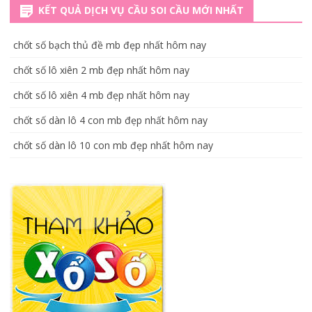
KẾT QUẢ DỊCH VỤ CẦU SOI CẦU MỚI NHẤT
chốt số bạch thủ đề mb đẹp nhất hôm nay
chốt số lô xiên 2 mb đẹp nhất hôm nay
chốt số lô xiên 4 mb đẹp nhất hôm nay
chốt số dàn lô 4 con mb đẹp nhất hôm nay
chốt số dàn lô 10 con mb đẹp nhất hôm nay