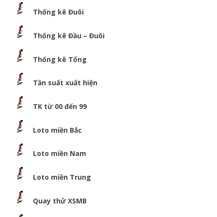
Thống kê Đuôi
Thống kê Đầu – Đuôi
Thống kê Tổng
Tần suất xuất hiện
TK từ 00 đến 99
Loto miền Bắc
Loto miền Nam
Loto miền Trung
Quay thử XSMB