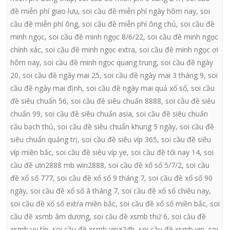
đề miễn phí giao lưu
,
soi cầu đề miễn phí ngày hôm nay
,
soi
cầu đề miễn phí ông
,
soi cầu đề miễn phí ông chủ
,
soi cầu đề
minh ngọc
,
soi cầu đề minh ngọc 8/6/22
,
soi cầu đề minh ngọc
chính xác
,
soi cầu đề minh ngọc extra
,
soi cầu đề minh ngọc ơi
hôm nay
,
soi cầu đề minh ngọc quang trung
,
soi cầu đề ngày
20
,
soi cầu đề ngày mai 25
,
soi cầu đề ngày mai 3 tháng 9
,
soi
cầu đề ngày mai định
,
soi cầu đề ngày mai quả xổ số
,
soi cầu
đề siêu chuẩn 56
,
soi cầu đề siêu chuẩn 8888
,
soi cầu đề siêu
chuẩn 99
,
soi cầu đề siêu chuẩn asia
,
soi cầu đề siêu chuẩn
cầu bạch thủ
,
soi cầu đề siêu chuẩn khung 5 ngày
,
soi cầu đề
siêu chuẩn quảng trị
,
soi cầu đề siêu víp 365
,
soi cầu đề siêu
víp miền bắc
,
soi cầu đề siêu víp ye
,
soi cầu đề tối nay 14
,
soi
cầu đề ưin2888 mb win2888
,
soi cầu đề xổ số 5/7/2
,
soi cầu
đề xổ số 777
,
soi cầu đề xổ số 9 tháng 7
,
soi cầu đề xổ số 90
ngày
,
soi cầu đề xổ số â tháng 7
,
soi cầu đề xổ số chiều nay
,
soi cầu đề xổ số extra miền bắc
,
soi cầu đề xổ số miền bắc
,
soi
cầu đề xsmb âm dương
,
soi cầu đề xsmb thứ 6
,
soi cầu đề
xsmb uy tín
,
soi cầu đề xsmb vina24h
,
soi cầu đề xsmb vip
,
soi