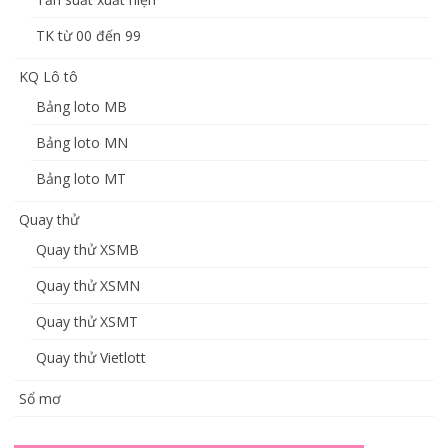
TK từ 00 đến 99
KQ Lô tô
Bảng loto MB
Bảng loto MN
Bảng loto MT
Quay thử
Quay thử XSMB
Quay thử XSMN
Quay thử XSMT
Quay thử Vietlott
Sổ mơ