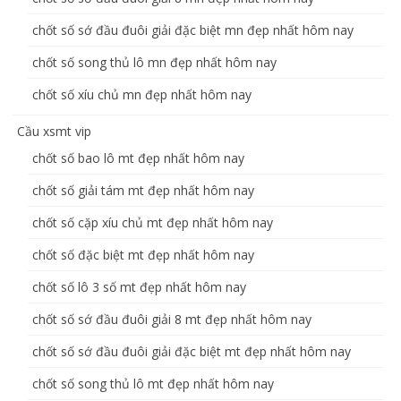
chốt số sớ đầu đuôi giải đặc biệt mn đẹp nhất hôm nay
chốt số song thủ lô mn đẹp nhất hôm nay
chốt số xíu chủ mn đẹp nhất hôm nay
Cầu xsmt vip
chốt số bao lô mt đẹp nhất hôm nay
chốt số giải tám mt đẹp nhất hôm nay
chốt số cặp xíu chủ mt đẹp nhất hôm nay
chốt số đặc biệt mt đẹp nhất hôm nay
chốt số lô 3 số mt đẹp nhất hôm nay
chốt số sớ đầu đuôi giải 8 mt đẹp nhất hôm nay
chốt số sớ đầu đuôi giải đặc biệt mt đẹp nhất hôm nay
chốt số song thủ lô mt đẹp nhất hôm nay