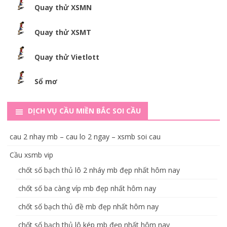
Quay thử XSMN
Quay thử XSMT
Quay thử Vietlott
Sổ mơ
DỊCH VỤ CẦU MIỀN BẮC SOI CẦU
cau 2 nhay mb – cau lo 2 ngay – xsmb soi cau
Cầu xsmb vip
chốt số bạch thủ lô 2 nháy mb đẹp nhất hôm nay
chốt số ba càng víp mb đẹp nhất hôm nay
chốt số bạch thủ đề mb đẹp nhất hôm nay
chốt số bạch thủ lô kép mb đẹp nhất hôm nay