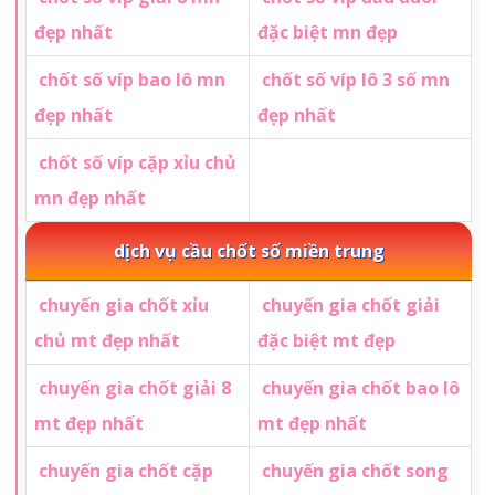
đẹp nhất
đặc biệt mn đẹp
chốt số víp bao lô mn
chốt số víp lô 3 số mn
đẹp nhất
đẹp nhất
chốt số víp cặp xỉu chủ
mn đẹp nhất
dịch vụ cầu chốt số miền trung
chuyến gia chốt xỉu
chuyến gia chốt giải
chủ mt đẹp nhất
đặc biệt mt đẹp
chuyến gia chốt giải 8
chuyến gia chốt bao lô
mt đẹp nhất
mt đẹp nhất
chuyến gia chốt cặp
chuyến gia chốt song