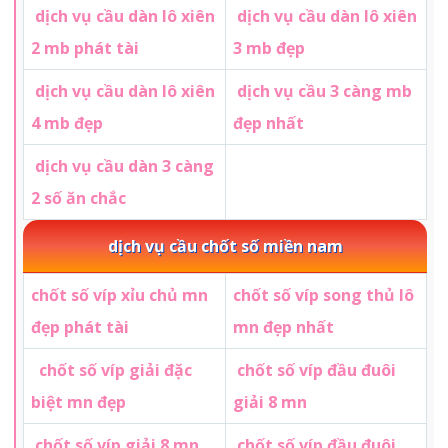
dịch vụ cầu dàn lô xiên
dịch vụ cầu dàn lô xiên
2 mb phát tài
3 mb đẹp
dịch vụ cầu dàn lô xiên
dịch vụ cầu 3 càng mb
4 mb đẹp
đẹp nhất
dịch vụ cầu dàn 3 càng
2 số ăn chắc
dịch vụ cầu chốt số miền nam
chốt số víp xỉu chủ mn
chốt số víp song thủ lô
đẹp phát tài
mn đẹp nhất
chốt số víp giải đặc
chốt số víp đầu đuôi
biệt mn đẹp
giải 8 mn
chốt số víp giải 8 mn
chốt số víp đầu đuôi