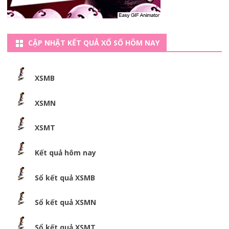
CẬP NHẬT KẾT QUẢ XỔ SỐ HÔM NAY
XSMB
XSMN
XSMT
Kết quả hôm nay
Sổ kết quả XSMB
Sổ kết quả XSMN
Sổ kết quả XSMT