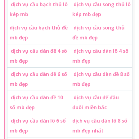
dịch vụ cầu bạch thủ lô
dịch vụ cầu song thủ lô
kép mb
kép mb đẹp
dịch vụ cầu bạch thủ đề
dịch vụ cầu song thủ
mb đẹp
đề mb đẹp
dịch vụ cầu dàn đề 4 số
dịch vụ cầu dàn lô 4 số
mb đẹp
mb đẹp
dịch vụ cầu dàn đề 6 số
dịch vụ cầu dàn đề 8 số
mb đẹp
mb đẹp
dịch vụ cầu dàn đề 10
dịch vụ cầu để đầu
số mb đẹp
đuôi miền bắc
dịch vụ cầu dàn lô 6 số
dịch vụ cầu dàn lô 8 số
mb đẹp
mb đẹp nhất