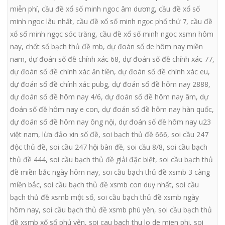
miễn phí
,
cầu đề xổ số minh ngoc âm dương
,
cầu đề xổ số
minh ngoc lâu nhất
,
cầu đề xổ số minh ngọc phố thứ 7
,
cầu đề
xổ số minh ngọc sóc trăng
,
cầu đề xổ số minh ngoc xsmn hôm
nay
,
chốt số bạch thủ đề mb
,
dự đoán số de hôm nay miền
nam
,
dự đoán số đề chính xác 68
,
dự đoán số đề chính xác 77
,
dự đoán số đề chính xác ăn tiền
,
dự đoán số đề chính xác eu
,
dự đoán số đề chính xác pubg
,
dự đoán số đề hôm nay 2888
,
dự đoán số đề hôm nay 4/6
,
dự đoán số đề hôm nay âm
,
dự
đoán số đề hôm nay e con
,
dự đoán số đề hôm nay hàn quốc
,
dự đoán số đề hôm nay ông nội
,
dự đoán số đề hôm nay u23
việt nam
,
lừa đảo xin số đề
,
soi bạch thủ đề 666
,
soi cầu 247
độc thủ đề
,
soi cầu 247 hội bàn đề
,
soi cầu 8/8
,
soi cầu bạch
thủ đề 444
,
soi cầu bạch thủ đề giải đặc biệt
,
soi cầu bạch thủ
đề miền bắc ngày hôm nay
,
soi cầu bạch thủ đề xsmb 3 càng
miền bắc
,
soi cầu bạch thủ đề xsmb con duy nhất
,
soi cầu
bạch thủ đề xsmb một số
,
soi cầu bạch thủ đề xsmb ngày
hôm nay
,
soi cầu bạch thủ đề xsmb phú yên
,
soi cầu bạch thủ
đề xsmb xổ số phú yên
,
soi cau bach thu lo de mien phi
,
soi