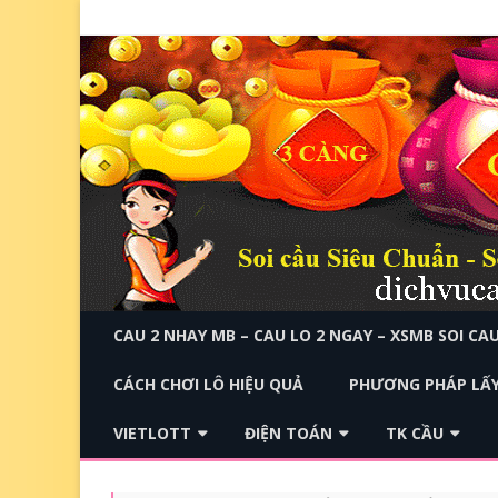
CAU 2 NHAY MB – CAU LO 2 NGAY – XSMB SOI CA
CÁCH CHƠI LÔ HIỆU QUẢ
PHƯƠNG PHÁP LẤY
VIETLOTT
ĐIỆN TOÁN
TK CẦU
XỔ SỐ VIETLOTT
XỔ SỐ ĐIỆN TOÁN 6×36
CẦU BẠCH THỦ (