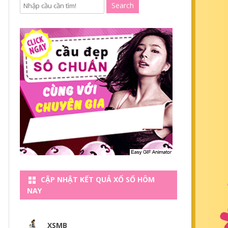
Search
SỔ KẾT QUẢ XSMT
ĐẶC BIỆT MN ĐẸP
CHỐT SỐ CẶP XÍU CHỦ MT ĐẸP
M NAY
NHẤT HÔM NAY
GIẢI TÁM MN ĐẸP
CHỐT SỐ ĐẶC BIỆT MT ĐẸP
M NAY
NHẤT HÔM NAY
LÔ 3 SỐ MN ĐẸP
CHỐT SỐ LÔ 3 SỐ MT ĐẸP
M NAY
NHẤT HÔM NAY
Ớ ĐẦU ĐUÔI GIẢI 8
CHỐT SỐ SỚ ĐẦU ĐUÔI GIẢI 8
HẤT HÔM NAY
MT ĐẸP NHẤT HÔM NAY
SỚ ĐẦU ĐUÔI GIẢI
CHỐT SỐ SỚ ĐẦU ĐUÔI GIẢI
 MN ĐẸP NHẤT HÔM
ĐẶC BIỆT MT ĐẸP NHẤT HÔM
NAY
CẬP NHẬT KẾT QUẢ XỔ SỐ HÔM
SONG THỦ LÔ MN
CHỐT SỐ SONG THỦ LÔ MT
NAY
 HÔM NAY
ĐẸP NHẤT HÔM NAY
XÍU CHỦ MN ĐẸP
CHỐT SỐ XÍU CHỦ MT ĐẸP
XSMB