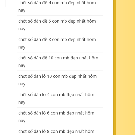
chốt số dàn đề 4 con mb đẹp nhất hôm
nay
chốt số dàn đề 6 con mb đẹp nhất hôm
nay
chốt số dàn đề 8 con mb đẹp nhất hôm
nay
chốt số dàn đề 10 con mb đẹp nhất hôm
nay
chốt số dàn lô 10 con mb đẹp nhất hôm
nay
chốt số dàn lô 4 con mb đẹp nhất hôm
nay
chốt số dàn lô 6 con mb đẹp nhất hôm
nay
chốt số dàn lô 8 con mb đẹp nhất hôm