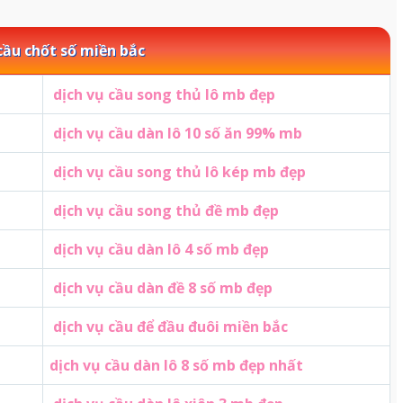
C (MB)
THỐNG KÊ LÔ GAN
CHỐT SỐ BẠCH THỦ ĐỀ MB ĐẸP
BẢNG LOTO MN
CHỐT SỐ LÔ XIÊN 2 MB ĐẸP
QUAY THỬ XSMN
CHỐT SỐ 
NHẤT HÔM NAY
NHẤT HÔM NAY
NHẤT HÔ
cầu chốt số miền bắc
B)
THỐNG KÊ LÔ XIÊN
BẢNG LOTO MT
QUAY THỬ XSMT
CHỐT SỐ BẠCH THỦ LÔ KÉP MB
CHỐT SỐ LÔ XIÊN 3 MB ĐẸP
CHỐT SỐ 
dịch vụ cầu song thủ lô mb đẹp
ÁY (MB)
THỐNG KÊ LÔ KÉP
QUAY THỬ VIETLOTT
ĐẸP NHẤT HÔM NAY
NHẤT HÔM NAY
NHẤT HÔ
THỐNG KÊ ĐẦU
dịch vụ cầu dàn lô 10 số ăn 99% mb
CHỐT SỐ CẶP 3 CÀNG VÍP MB
CHỐT SỐ LÔ XIÊN 4 MB ĐẸP
CHỐT SỐ 
ĐẸP NHẤT HÔM NAY
NHẤT HÔM NAY
NHẤT HÔ
THỐNG KÊ ĐUÔI
dịch vụ cầu song thủ lô kép mb đẹp
CHỐT SỐ DÀN ĐỀ 4 CON MB ĐẸP
CHỐT SỐ SONG THỦ ĐỀ MB ĐẸP
CHỐT SỐ S
THỐNG KÊ ĐẦU – ĐUÔI
dịch vụ cầu song thủ đề mb đẹp
NHẤT HÔM NAY
NHẤT HÔM NAY
MN ĐẸP N
THỐNG KÊ TỔNG
dịch vụ cầu dàn lô 4 số mb đẹp
CHỐT SỐ DÀN ĐỀ 6 CON MB ĐẸP
CHỐT SỐ SONG THỦ LÔ MB ĐẸP
CHỐT SỐ 
TẦN SUẤT XUẤT HIỆN
NHẤT HÔM NAY
NHẤT HÔM NAY
ĐẶC BIỆT
dịch vụ cầu dàn đề 8 số mb đẹp
NAY
TK TỪ 00 ĐẾN 99
CHỐT SỐ DÀN ĐỀ 8 CON MB ĐẸP
CHỐT SỐ SONG THỦ LÔ KÉP MB
dịch vụ cầu để đầu đuôi miền bắc
NHẤT HÔM NAY
ĐẸP NHẤT HÔM NAY
CHỐT SỐ 
ĐẸP NHẤT
dịch vụ cầu dàn lô 8 số mb đẹp nhất
CHỐT SỐ DÀN ĐỀ 10 CON MB
ĐẸP NHẤT HÔM NAY
CHỐT SỐ 