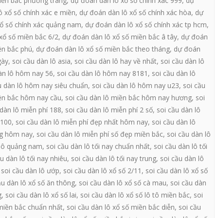
iền bắc phương trang
,
dự đoán dàn lô xổ số chính xác 999
,
dự
ô xổ số chính xác e miền
,
dự đoán dàn lô xổ số chính xác hòa
,
dự
xổ số chính xác quảng nam
,
dự đoán dàn lô xổ số chính xác tp hcm
,
xổ số miền bắc 6/2
,
dự đoán dàn lô xổ số miền bắc â tây
,
dự đoán
ền bắc phú
,
dự đoán dàn lô xổ số miền bắc theo tháng
,
dự đoán
gày
,
soi cầu dàn lô asia
,
soi cầu dàn lô hay về nhất
,
soi cầu dàn lô
àn lô hôm nay 56
,
soi cầu dàn lô hôm nay 8181
,
soi cầu dàn lô
u dàn lô hôm nay siêu chuẩn
,
soi cầu dàn lô hôm nay u23
,
soi cầu
iền bắc hôm nay cầu
,
soi cầu dàn lô miền bắc hôm nay hương
,
soi
 dàn lô miễn phí 188
,
soi cầu dàn lô miễn phí 2 số
,
soi cầu dàn lô
 100
,
soi cầu dàn lô miễn phí đẹp nhất hôm nay
,
soi cầu dàn lô
ng hôm nay
,
soi cầu dàn lô miễn phí số đẹp miền bắc
,
soi cầu dàn lô
 lô quảng nam
,
soi cầu dàn lô tối nay chuẩn nhất
,
soi cầu dàn lô tối
u dàn lô tối nay nhiêu
,
soi cầu dàn lô tối nay trung
,
soi cầu dàn lô
,
soi cầu dàn lô ướp
,
soi cầu dàn lô xổ số 2/11
,
soi cầu dàn lô xổ số
ầu dàn lô xổ số ăn thông
,
soi cầu dàn lô xổ số cà mau
,
soi cầu dàn
g
,
soi cầu dàn lô xổ số lai
,
soi cầu dàn lô xổ số lô tô miền bắc
,
soi
 miền bắc chuẩn nhất
,
soi cầu dàn lô xổ số miền bắc diễn
,
soi cầu