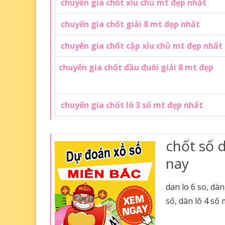
chuyến gia chốt xỉu chủ mt đẹp nhất
chuyến gia chốt giải 8 mt đẹp nhất
chuyến gia chốt cặp xỉu chủ mt đẹp nhất
chuyến gia chốt đầu đuôi giải 8 mt đẹp
chuyến gia chốt lô 3 số mt đẹp nhất
chốt số 
nay
dan lo 6 so, dàn
số, dàn lô 4 số