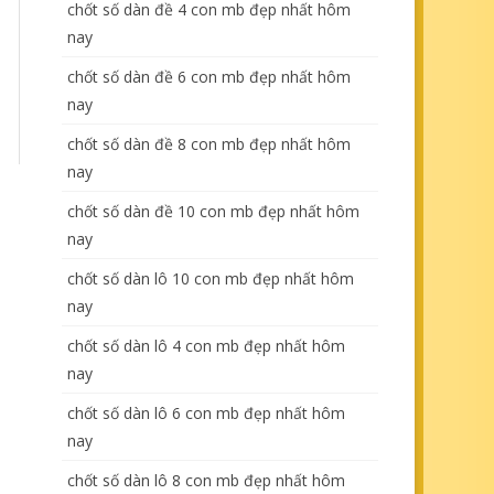
chốt số dàn đề 4 con mb đẹp nhất hôm
nay
chốt số dàn đề 6 con mb đẹp nhất hôm
nay
chốt số dàn đề 8 con mb đẹp nhất hôm
nay
chốt số dàn đề 10 con mb đẹp nhất hôm
nay
chốt số dàn lô 10 con mb đẹp nhất hôm
nay
chốt số dàn lô 4 con mb đẹp nhất hôm
nay
chốt số dàn lô 6 con mb đẹp nhất hôm
nay
chốt số dàn lô 8 con mb đẹp nhất hôm