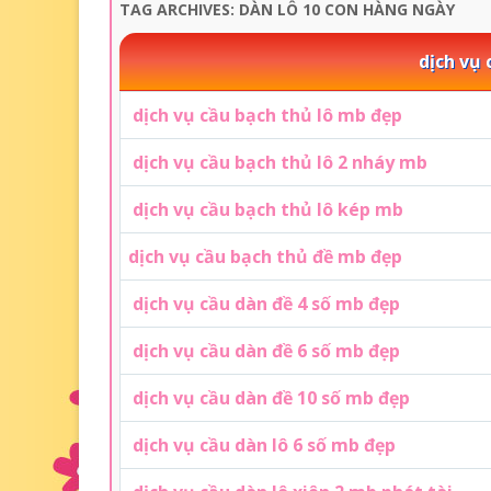
TAG ARCHIVES:
DÀN LÔ 10 CON HÀNG NGÀY
XO SO MEGA 6/45
XỔ SỐ ĐIỆN TOÁN 123
CẦU LẬT LIÊN TỤ
dịch vụ 
XỔ SỐ POWER 6/55
XỔ SỐ THẦN TÀI
CẦU VỀ CẢ CẶP (M
dịch vụ cầu bạch thủ lô mb đẹp
MAX 3D
CẦU VỀ NHIỀU NH
MAX 4D
dịch vụ cầu bạch thủ lô 2 nháy mb
THỐNG KÊ
dịch vụ cầu bạch thủ lô kép mb
dịch vụ cầu bạch thủ đề mb đẹp
dịch vụ cầu dàn đề 4 số mb đẹp
dịch vụ cầu dàn đề 6 số mb đẹp
dịch vụ cầu dàn đề 10 số mb đẹp
dịch vụ cầu dàn lô 6 số mb đẹp