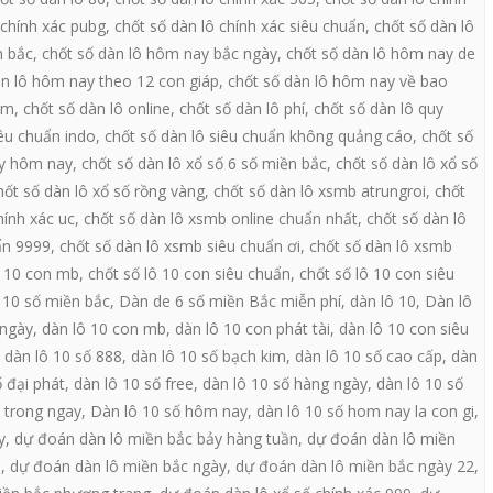
 chính xác pubg
,
chốt số dàn lô chính xác siêu chuẩn
,
chốt số dàn lô
n bắc
,
chốt số dàn lô hôm nay bắc ngày
,
chốt số dàn lô hôm nay de
àn lô hôm nay theo 12 con giáp
,
chốt số dàn lô hôm nay về bao
ôm
,
chốt số dàn lô online
,
chốt số dàn lô phí
,
chốt số dàn lô quy
iêu chuẩn indo
,
chốt số dàn lô siêu chuẩn không quảng cáo
,
chốt số
ày hôm nay
,
chốt số dàn lô xổ số 6 số miền bắc
,
chốt số dàn lô xổ số
hốt số dàn lô xổ số rồng vàng
,
chốt số dàn lô xsmb atrungroi
,
chốt
hính xác uc
,
chốt số dàn lô xsmb online chuẩn nhất
,
chốt số dàn lô
ẩn 9999
,
chốt số dàn lô xsmb siêu chuẩn ơi
,
chốt số dàn lô xsmb
ô 10 con mb
,
chốt số lô 10 con siêu chuẩn
,
chốt số lô 10 con siêu
 10 số miền bắc
,
Dàn de 6 số miền Bắc miễn phí
,
dàn lô 10
,
Dàn lô
 ngày
,
dàn lô 10 con mb
,
dàn lô 10 con phát tài
,
dàn lô 10 con siêu
,
dàn lô 10 số 888
,
dàn lô 10 số bạch kim
,
dàn lô 10 số cao cấp
,
dàn
ố đại phát
,
dàn lô 10 số free
,
dàn lô 10 số hàng ngày
,
dàn lô 10 số
e trong ngay
,
Dàn lô 10 số hôm nay
,
dàn lô 10 số hom nay la con gi
,
y
,
dự đoán dàn lô miền bắc bảy hàng tuần
,
dự đoán dàn lô miền
n
,
dự đoán dàn lô miền bắc ngày
,
dự đoán dàn lô miền bắc ngày 22
,