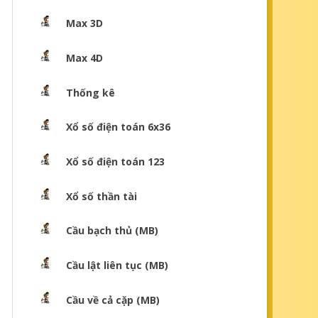
Max 3D
Max 4D
Thống kê
Xổ số điện toán 6x36
Xổ số điện toán 123
Xổ số thần tài
Cầu bạch thủ (MB)
Cầu lật liên tục (MB)
Cầu về cả cặp (MB)