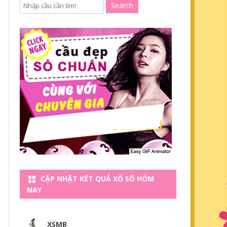
Search
SỔ KẾT QUẢ XSMT
ĐẶC BIỆT MN ĐẸP
CHỐT SỐ CẶP XÍU CHỦ MT ĐẸP
M NAY
NHẤT HÔM NAY
GIẢI TÁM MN ĐẸP
CHỐT SỐ ĐẶC BIỆT MT ĐẸP
M NAY
NHẤT HÔM NAY
LÔ 3 SỐ MN ĐẸP
CHỐT SỐ LÔ 3 SỐ MT ĐẸP
M NAY
NHẤT HÔM NAY
Ớ ĐẦU ĐUÔI GIẢI 8
CHỐT SỐ SỚ ĐẦU ĐUÔI GIẢI 8
HẤT HÔM NAY
MT ĐẸP NHẤT HÔM NAY
SỚ ĐẦU ĐUÔI GIẢI
CHỐT SỐ SỚ ĐẦU ĐUÔI GIẢI
 MN ĐẸP NHẤT HÔM
ĐẶC BIỆT MT ĐẸP NHẤT HÔM
NAY
CẬP NHẬT KẾT QUẢ XỔ SỐ HÔM
SONG THỦ LÔ MN
CHỐT SỐ SONG THỦ LÔ MT
NAY
 HÔM NAY
ĐẸP NHẤT HÔM NAY
XÍU CHỦ MN ĐẸP
CHỐT SỐ XÍU CHỦ MT ĐẸP
XSMB