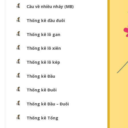
Cầu về nhiều nháy (MB)
Thống kê đầu đuôi
Thống kê lô gan
Thống kê lô xiên
Thống kê lô kép
Thống kê Đầu
Thống kê Đuôi
Thống kê Đầu – Đuôi
Thống kê Tổng