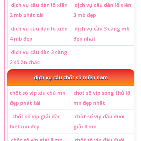
dịch vụ cầu dàn lô xiên
dịch vụ cầu dàn lô xiên
2 mb phát tài
3 mb đẹp
dịch vụ cầu dàn lô xiên
dịch vụ cầu 3 càng mb
4 mb đẹp
đẹp nhất
dịch vụ cầu dàn 3 càng
2 số ăn chắc
dịch vụ cầu chốt số miền nam
chốt số víp xỉu chủ mn
chốt số víp song thủ lô
đẹp phát tài
mn đẹp nhất
chốt số víp giải đặc
chốt số víp đầu đuôi
biệt mn đẹp
giải 8 mn
chốt số víp giải 8 mn
chốt số víp đầu đuôi