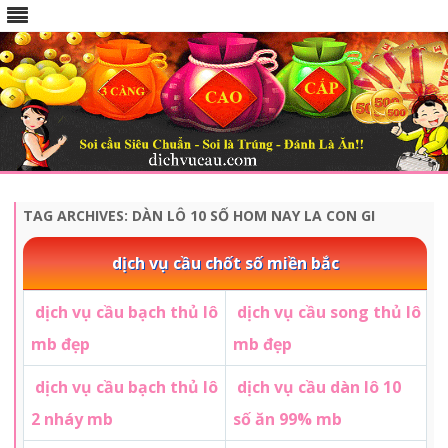
Skip
to
content
TAG ARCHIVES:
DÀN LÔ 10 SỐ HOM NAY LA CON GI
dịch vụ cầu chốt số miền bắc
dịch vụ cầu bạch thủ lô
dịch vụ cầu song thủ lô
mb đẹp
mb đẹp
dịch vụ cầu bạch thủ lô
dịch vụ cầu dàn lô 10
2 nháy mb
số ăn 99% mb