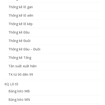
Thống kê lô gan
Thống kê lô xiên
Thống kê lô kép
Thống kê Đầu
Thống kê Đuôi
Thống kê Đầu – Đuôi
Thống kê Tổng
Tần suất xuất hiện
TK từ 00 đến 99
KQ Lô tô
Bảng loto MB
Bảng loto MN