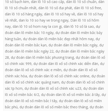
10 số bạch kim
,
dàn lô 10 số cao cấp
,
dàn lô 10 số chuẩn
,
dàn
lô 10 số chuẩn nhất
,
dàn lô 10 số đại phát
,
dàn lô 10 số free
,
dàn lô 10 số hàng ngày
,
dàn lô 10 số hay về
,
dàn lô 10 số hay
về nhất
,
dan lo 10 so hay ve trong ngay
,
Dàn lô 10 số hôm
nay
,
dàn lô 10 số hom nay la con gi
,
dàn lô 10 số là sao
,
dự
đoán dàn lô miền bắc 10 ngày
,
dự đoán dàn lô miền bắc bảy
hàng tuần
,
dự đoán dàn lô miền bắc đẹp nhất hôm nay
,
dự
đoán dàn lô miền bắc kạn
,
dự đoán dàn lô miền bắc ngày
,
dự
đoán dàn lô miền bắc ngày 22
,
dự đoán dàn lô miền bắc ngày
28
,
dự đoán dàn lô miền bắc phương trang
,
dự đoán dàn lô xổ
số chính xác 999
,
dự đoán dàn lô xổ số chính xác diễn đàn
,
dự
đoán dàn lô xổ số chính xác e miền
,
dự đoán dàn lô xổ số
chính xác hòa
,
dự đoán dàn lô xổ số chính xác online
,
dự đoán
dàn lô xổ số chính xác quảng nam
,
dự đoán dàn lô xổ số chính
xác tp hcm
,
dự đoán dàn lô xổ số chính xác u23
,
dự đoán dàn
lô xổ số miền bắc 6/2
,
dự đoán dàn lô xổ số miền bắc â tây
,
dự
đoán dàn lô xổ số miền bắc l tây
,
dự đoán dàn lô xổ số miền
bắc phú
,
dự đoán dàn lô xổ số miền bắc theo tháng
,
dự đoán