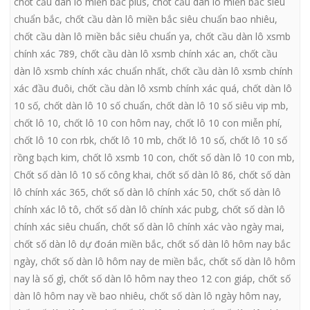
chốt cầu dàn lô miền bắc plus
,
chốt cầu dàn lô miền bắc siêu
chuẩn bắc
,
chốt cầu dàn lô miền bắc siêu chuẩn bao nhiêu
,
chốt cầu dàn lô miền bắc siêu chuẩn ya
,
chốt cầu dàn lô xsmb
chính xác 789
,
chốt cầu dàn lô xsmb chính xác an
,
chốt cầu
dàn lô xsmb chính xác chuẩn nhất
,
chốt cầu dàn lô xsmb chính
xác đầu đuôi
,
chốt cầu dàn lô xsmb chính xác quá
,
chốt dàn lô
10 số
,
chốt dàn lô 10 số chuẩn
,
chốt dàn lô 10 số siêu vip mb
,
chốt lô 10
,
chốt lô 10 con hôm nay
,
chốt lô 10 con miễn phí
,
chốt lô 10 con rbk
,
chốt lô 10 mb
,
chốt lô 10 số
,
chốt lô 10 số
rồng bạch kim
,
chốt lô xsmb 10 con
,
chốt số dàn lô 10 con mb
,
Chốt số dàn lô 10 số công khai
,
chốt số dàn lô 86
,
chốt số dàn
lô chính xác 365
,
chốt số dàn lô chính xác 50
,
chốt số dàn lô
chính xác lô tô
,
chốt số dàn lô chính xác pubg
,
chốt số dàn lô
chính xác siêu chuẩn
,
chốt số dàn lô chính xác vào ngày mai
,
chốt số dàn lô dự đoán miền bắc
,
chốt số dàn lô hôm nay bắc
ngày
,
chốt số dàn lô hôm nay de miền bắc
,
chốt số dàn lô hôm
nay là số gì
,
chốt số dàn lô hôm nay theo 12 con giáp
,
chốt số
dàn lô hôm nay về bao nhiêu
,
chốt số dàn lô ngày hôm nay
,