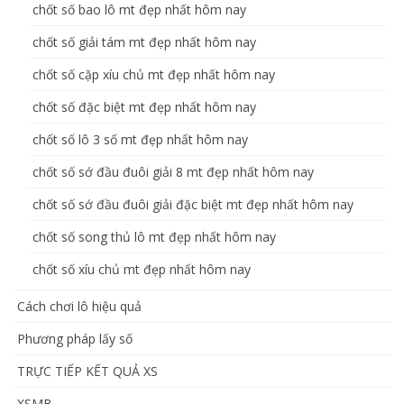
chốt số bao lô mt đẹp nhất hôm nay
chốt số giải tám mt đẹp nhất hôm nay
chốt số cặp xíu chủ mt đẹp nhất hôm nay
chốt số đặc biệt mt đẹp nhất hôm nay
chốt số lô 3 số mt đẹp nhất hôm nay
chốt số sớ đầu đuôi giải 8 mt đẹp nhất hôm nay
chốt số sớ đầu đuôi giải đặc biệt mt đẹp nhất hôm nay
chốt số song thủ lô mt đẹp nhất hôm nay
chốt số xíu chủ mt đẹp nhất hôm nay
Cách chơi lô hiệu quả
Phương pháp lấy số
TRỰC TIẾP KẾT QUẢ XS
XSMB