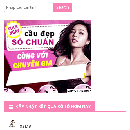
Search
CẬP NHẬT KẾT QUẢ XỔ SỐ HÔM NAY
XSMB