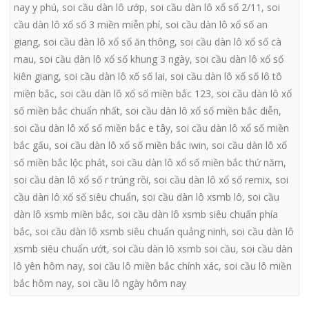
nay y phú
,
soi cầu dàn lô ướp
,
soi cầu dàn lô xổ số 2/11
,
soi
cầu dàn lô xổ số 3 miền miễn phí
,
soi cầu dàn lô xổ số an
giang
,
soi cầu dàn lô xổ số ăn thông
,
soi cầu dàn lô xổ số cà
mau
,
soi cầu dàn lô xổ số khung 3 ngày
,
soi cầu dàn lô xổ số
kiên giang
,
soi cầu dàn lô xổ số lai
,
soi cầu dàn lô xổ số lô tô
miền bắc
,
soi cầu dàn lô xổ số miền bắc 123
,
soi cầu dàn lô xổ
số miền bắc chuẩn nhất
,
soi cầu dàn lô xổ số miền bắc diễn
,
soi cầu dàn lô xổ số miền bắc e tây
,
soi cầu dàn lô xổ số miền
bắc gấu
,
soi cầu dàn lô xổ số miền bắc iwin
,
soi cầu dàn lô xổ
số miền bắc lộc phát
,
soi cầu dàn lô xổ số miền bắc thứ năm
,
soi cầu dàn lô xổ số r trúng rồi
,
soi cầu dàn lô xổ số remix
,
soi
cầu dàn lô xổ số siêu chuẩn
,
soi cầu dàn lô xsmb lô
,
soi cầu
dàn lô xsmb miền bắc
,
soi cầu dàn lô xsmb siêu chuẩn phía
bắc
,
soi cầu dàn lô xsmb siêu chuẩn quảng ninh
,
soi cầu dàn lô
xsmb siêu chuẩn ướt
,
soi cầu dàn lô xsmb soi cầu
,
soi cầu dàn
lô yên hôm nay
,
soi cầu lô miền bắc chính xác
,
soi cầu lô miền
bắc hôm nay
,
soi cầu lô ngày hôm nay