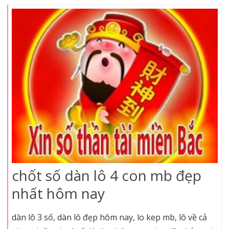
chốt số dàn lô 4 con mb đẹp
nhất hôm nay
dàn lô 3 số, dàn lô đẹp hôm nay, lo kep mb, lô về cả