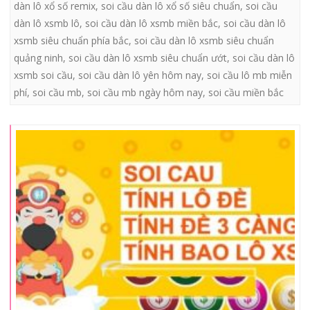
dàn lô xổ số remix
,
soi cầu dàn lô xổ số siêu chuẩn
,
soi cầu
dàn lô xsmb lô
,
soi cầu dàn lô xsmb miền bắc
,
soi cầu dàn lô
xsmb siêu chuẩn phía bắc
,
soi cầu dàn lô xsmb siêu chuẩn
quảng ninh
,
soi cầu dàn lô xsmb siêu chuẩn ướt
,
soi cầu dàn lô
xsmb soi cầu
,
soi cầu dàn lô yên hôm nay
,
soi cầu lô mb miễn
phí
,
soi cầu mb
,
soi cầu mb ngày hôm nay
,
soi cầu miền bắc