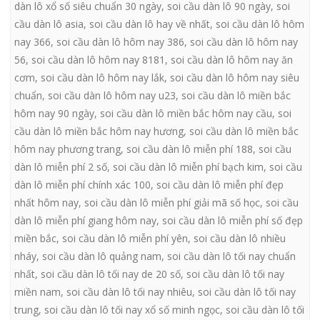
dàn lô xổ số siêu chuẩn 30 ngày
,
soi cầu dàn lô 90 ngày
,
soi
cầu dàn lô asia
,
soi cầu dàn lô hay về nhất
,
soi cầu dàn lô hôm
nay 366
,
soi cầu dàn lô hôm nay 386
,
soi cầu dàn lô hôm nay
56
,
soi cầu dàn lô hôm nay 8181
,
soi cầu dàn lô hôm nay ăn
cơm
,
soi cầu dàn lô hôm nay lắk
,
soi cầu dàn lô hôm nay siêu
chuẩn
,
soi cầu dàn lô hôm nay u23
,
soi cầu dàn lô miền bắc
hôm nay 90 ngày
,
soi cầu dàn lô miền bắc hôm nay cầu
,
soi
cầu dàn lô miền bắc hôm nay hương
,
soi cầu dàn lô miền bắc
hôm nay phương trang
,
soi cầu dàn lô miễn phí 188
,
soi cầu
dàn lô miễn phí 2 số
,
soi cầu dàn lô miễn phí bạch kim
,
soi cầu
dàn lô miễn phí chính xác 100
,
soi cầu dàn lô miễn phí đẹp
nhất hôm nay
,
soi cầu dàn lô miễn phí giải mã số học
,
soi cầu
dàn lô miễn phí giang hôm nay
,
soi cầu dàn lô miễn phí số đẹp
miền bắc
,
soi cầu dàn lô miễn phí yên
,
soi cầu dàn lô nhiều
nháy
,
soi cầu dàn lô quảng nam
,
soi cầu dàn lô tối nay chuẩn
nhất
,
soi cầu dàn lô tối nay de 20 số
,
soi cầu dàn lô tối nay
miền nam
,
soi cầu dàn lô tối nay nhiêu
,
soi cầu dàn lô tối nay
trung
,
soi cầu dàn lô tối nay xổ số minh ngọc
,
soi cầu dàn lô tối