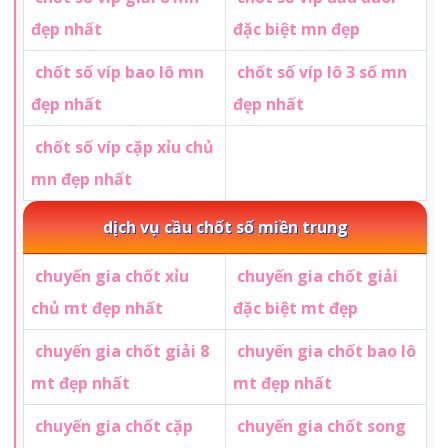
đẹp nhất
đặc biệt mn đẹp
chốt số víp bao lô mn
chốt số víp lô 3 số mn
đẹp nhất
đẹp nhất
chốt số víp cặp xỉu chủ
mn đẹp nhất
dịch vụ cầu chốt số miền trung
chuyến gia chốt xỉu
chuyến gia chốt giải
chủ mt đẹp nhất
đặc biệt mt đẹp
chuyến gia chốt giải 8
chuyến gia chốt bao lô
mt đẹp nhất
mt đẹp nhất
chuyến gia chốt cặp
chuyến gia chốt song