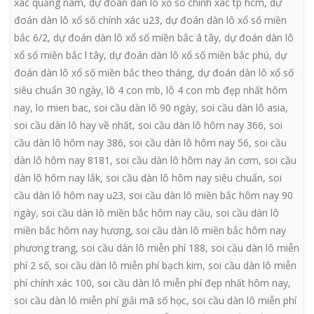
xác quảng nam
,
dự đoán dàn lô xổ số chính xác tp hcm
,
dự
đoán dàn lô xổ số chính xác u23
,
dự đoán dàn lô xổ số miền
bắc 6/2
,
dự đoán dàn lô xổ số miền bắc â tây
,
dự đoán dàn lô
xổ số miền bắc l tây
,
dự đoán dàn lô xổ số miền bắc phú
,
dự
đoán dàn lô xổ số miền bắc theo tháng
,
dự đoán dàn lô xổ số
siêu chuẩn 30 ngày
,
lô 4 con mb
,
lô 4 con mb đẹp nhất hôm
nay
,
lo mien bac
,
soi cầu dàn lô 90 ngày
,
soi cầu dàn lô asia
,
soi cầu dàn lô hay về nhất
,
soi cầu dàn lô hôm nay 366
,
soi
cầu dàn lô hôm nay 386
,
soi cầu dàn lô hôm nay 56
,
soi cầu
dàn lô hôm nay 8181
,
soi cầu dàn lô hôm nay ăn cơm
,
soi cầu
dàn lô hôm nay lắk
,
soi cầu dàn lô hôm nay siêu chuẩn
,
soi
cầu dàn lô hôm nay u23
,
soi cầu dàn lô miền bắc hôm nay 90
ngày
,
soi cầu dàn lô miền bắc hôm nay cầu
,
soi cầu dàn lô
miền bắc hôm nay hương
,
soi cầu dàn lô miền bắc hôm nay
phương trang
,
soi cầu dàn lô miễn phí 188
,
soi cầu dàn lô miễn
phí 2 số
,
soi cầu dàn lô miễn phí bạch kim
,
soi cầu dàn lô miễn
phí chính xác 100
,
soi cầu dàn lô miễn phí đẹp nhất hôm nay
,
soi cầu dàn lô miễn phí giải mã số học
,
soi cầu dàn lô miễn phí