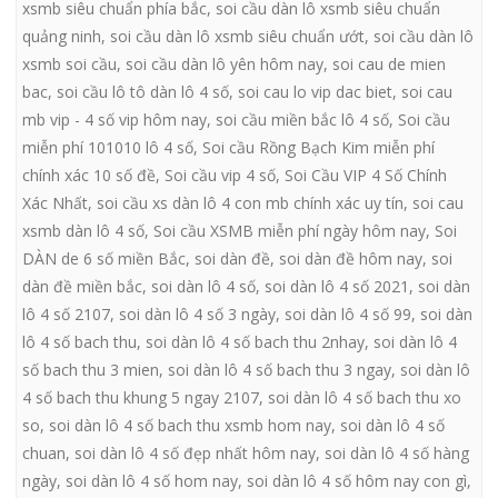
xsmb siêu chuẩn phía bắc
,
soi cầu dàn lô xsmb siêu chuẩn
quảng ninh
,
soi cầu dàn lô xsmb siêu chuẩn ướt
,
soi cầu dàn lô
xsmb soi cầu
,
soi cầu dàn lô yên hôm nay
,
soi cau de mien
bac
,
soi cầu lô tô dàn lô 4 số
,
soi cau lo vip dac biet
,
soi cau
mb vip - 4 số vip hôm nay
,
soi cầu miền bắc lô 4 số
,
Soi cầu
miễn phí 101010 lô 4 số
,
Soi cầu Rồng Bạch Kim miễn phí
chính xác 10 số đề
,
Soi cầu vip 4 số
,
Soi Cầu VIP 4 Số Chính
Xác Nhất
,
soi cầu xs dàn lô 4 con mb chính xác uy tín
,
soi cau
xsmb dàn lô 4 số
,
Soi cầu XSMB miễn phí ngày hôm nay
,
Soi
DÀN de 6 số miền Bắc
,
soi dàn đề
,
soi dàn đề hôm nay
,
soi
dàn đề miền bắc
,
soi dàn lô 4 số
,
soi dàn lô 4 số 2021
,
soi dàn
lô 4 số 2107
,
soi dàn lô 4 số 3 ngày
,
soi dàn lô 4 số 99
,
soi dàn
lô 4 số bach thu
,
soi dàn lô 4 số bach thu 2nhay
,
soi dàn lô 4
số bach thu 3 mien
,
soi dàn lô 4 số bach thu 3 ngay
,
soi dàn lô
4 số bach thu khung 5 ngay 2107
,
soi dàn lô 4 số bach thu xo
so
,
soi dàn lô 4 số bach thu xsmb hom nay
,
soi dàn lô 4 số
chuan
,
soi dàn lô 4 số đẹp nhất hôm nay
,
soi dàn lô 4 số hàng
ngày
,
soi dàn lô 4 số hom nay
,
soi dàn lô 4 số hôm nay con gì
,