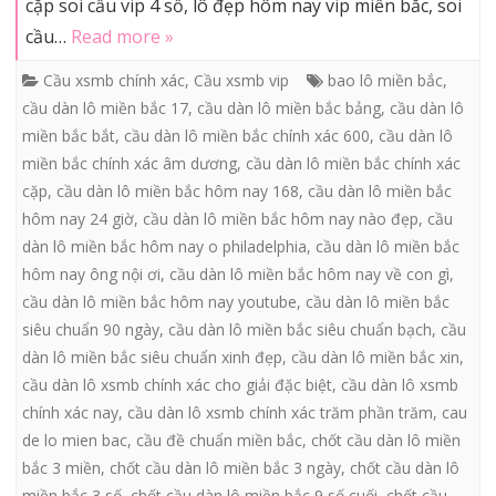
cặp soi cầu vip 4 số, lô đẹp hôm nay vip miền bắc, soi
cầu…
Read more »
Cầu xsmb chính xác
,
Cầu xsmb vip
bao lô miền bắc
,
cầu dàn lô miền bắc 17
,
cầu dàn lô miền bắc bảng
,
cầu dàn lô
miền bắc bắt
,
cầu dàn lô miền bắc chính xác 600
,
cầu dàn lô
miền bắc chính xác âm dương
,
cầu dàn lô miền bắc chính xác
cặp
,
cầu dàn lô miền bắc hôm nay 168
,
cầu dàn lô miền bắc
hôm nay 24 giờ
,
cầu dàn lô miền bắc hôm nay nào đẹp
,
cầu
dàn lô miền bắc hôm nay o philadelphia
,
cầu dàn lô miền bắc
hôm nay ông nội ơi
,
cầu dàn lô miền bắc hôm nay về con gì
,
cầu dàn lô miền bắc hôm nay youtube
,
cầu dàn lô miền bắc
siêu chuẩn 90 ngày
,
cầu dàn lô miền bắc siêu chuẩn bạch
,
cầu
dàn lô miền bắc siêu chuẩn xinh đẹp
,
cầu dàn lô miền bắc xin
,
cầu dàn lô xsmb chính xác cho giải đặc biệt
,
cầu dàn lô xsmb
chính xác nay
,
cầu dàn lô xsmb chính xác trăm phần trăm
,
cau
de lo mien bac
,
cầu đề chuẩn miền bắc
,
chốt cầu dàn lô miền
bắc 3 miền
,
chốt cầu dàn lô miền bắc 3 ngày
,
chốt cầu dàn lô
miền bắc 3 số
,
chốt cầu dàn lô miền bắc 9 số cuối
,
chốt cầu