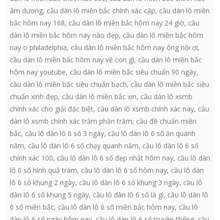
âm dương
,
cầu dàn lô miền bắc chính xác cặp
,
cầu dàn lô miền
bắc hôm nay 168
,
cầu dàn lô miền bắc hôm nay 24 giờ
,
cầu
dàn lô miền bắc hôm nay nào đẹp
,
cầu dàn lô miền bắc hôm
nay o philadelphia
,
cầu dàn lô miền bắc hôm nay ông nội ơi
,
cầu dàn lô miền bắc hôm nay về con gì
,
cầu dàn lô miền bắc
hôm nay youtube
,
cầu dàn lô miền bắc siêu chuẩn 90 ngày
,
cầu dàn lô miền bắc siêu chuẩn bạch
,
cầu dàn lô miền bắc siêu
chuẩn xinh đẹp
,
cầu dàn lô miền bắc xin
,
cầu dàn lô xsmb
chính xác cho giải đặc biệt
,
cầu dàn lô xsmb chính xác nay
,
cầu
dàn lô xsmb chính xác trăm phần trăm
,
cầu đề chuẩn miền
bắc
,
cầu lô dàn lô 6 số 3 ngày
,
cầu lô dàn lô 6 số ăn quanh
năm
,
cầu lô dàn lô 6 số chạy quanh năm
,
cầu lô dàn lô 6 số
chính xác 100
,
cầu lô dàn lô 6 số đẹp nhất hôm nay
,
cầu lô dàn
lô 6 số hình quả trám
,
cầu lô dàn lô 6 số hôm nay
,
cầu lô dàn
lô 6 số khung 2 ngày
,
cầu lô dàn lô 6 số khung 3 ngày
,
cầu lô
dàn lô 6 số khung 5 ngày
,
cầu lô dàn lô 6 số là gì
,
cầu lô dàn lô
6 số miền bắc
,
cầu lô dàn lô 6 số miền bắc hôm nay
,
cầu lô
dàn lô 6 số ngày hôm nay
,
cầu lô dàn lô 6 số truyền thống
,
cầu