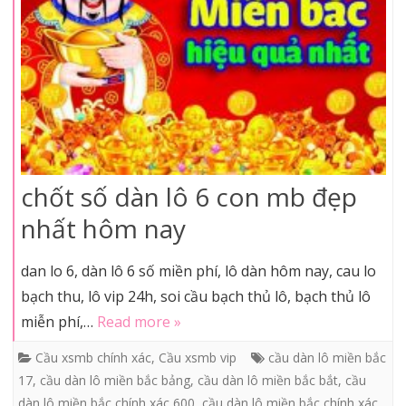
chốt số dàn lô 6 con mb đẹp
nhất hôm nay
dan lo 6, dàn lô 6 số miền phí, lô dàn hôm nay, cau lo
bạch thu, lô vip 24h, soi cầu bạch thủ lô, bạch thủ lô
miễn phí,…
Read more »
Cầu xsmb chính xác
,
Cầu xsmb vip
cầu dàn lô miền bắc
17
,
cầu dàn lô miền bắc bảng
,
cầu dàn lô miền bắc bắt
,
cầu
dàn lô miền bắc chính xác 600
,
cầu dàn lô miền bắc chính xác