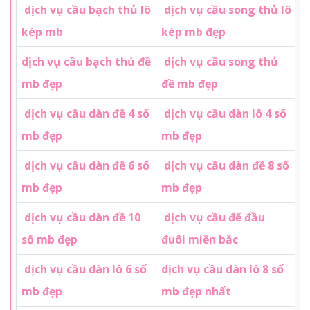
dịch vụ cầu bạch thủ lô
dịch vụ cầu song thủ lô
kép mb
kép mb đẹp
dịch vụ cầu bạch thủ đề
dịch vụ cầu song thủ
mb đẹp
đề mb đẹp
dịch vụ cầu dàn đề 4 số
dịch vụ cầu dàn lô 4 số
mb đẹp
mb đẹp
dịch vụ cầu dàn đề 6 số
dịch vụ cầu dàn đề 8 số
mb đẹp
mb đẹp
dịch vụ cầu dàn đề 10
dịch vụ cầu để đầu
số mb đẹp
đuôi miền bắc
dịch vụ cầu dàn lô 6 số
dịch vụ cầu dàn lô 8 số
mb đẹp
mb đẹp nhất