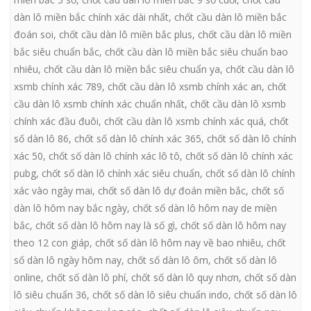
dàn lô miền bắc chính xác dài nhất
,
chốt cầu dàn lô miền bắc
đoán soi
,
chốt cầu dàn lô miền bắc plus
,
chốt cầu dàn lô miền
bắc siêu chuẩn bắc
,
chốt cầu dàn lô miền bắc siêu chuẩn bao
nhiêu
,
chốt cầu dàn lô miền bắc siêu chuẩn ya
,
chốt cầu dàn lô
xsmb chính xác 789
,
chốt cầu dàn lô xsmb chính xác an
,
chốt
cầu dàn lô xsmb chính xác chuẩn nhất
,
chốt cầu dàn lô xsmb
chính xác đầu đuôi
,
chốt cầu dàn lô xsmb chính xác quá
,
chốt
số dàn lô 86
,
chốt số dàn lô chính xác 365
,
chốt số dàn lô chính
xác 50
,
chốt số dàn lô chính xác lô tô
,
chốt số dàn lô chính xác
pubg
,
chốt số dàn lô chính xác siêu chuẩn
,
chốt số dàn lô chính
xác vào ngày mai
,
chốt số dàn lô dự đoán miền bắc
,
chốt số
dàn lô hôm nay bắc ngày
,
chốt số dàn lô hôm nay de miền
bắc
,
chốt số dàn lô hôm nay là số gì
,
chốt số dàn lô hôm nay
theo 12 con giáp
,
chốt số dàn lô hôm nay về bao nhiêu
,
chốt
số dàn lô ngày hôm nay
,
chốt số dàn lô ôm
,
chốt số dàn lô
online
,
chốt số dàn lô phí
,
chốt số dàn lô quy nhơn
,
chốt số dàn
lô siêu chuẩn 36
,
chốt số dàn lô siêu chuẩn indo
,
chốt số dàn lô