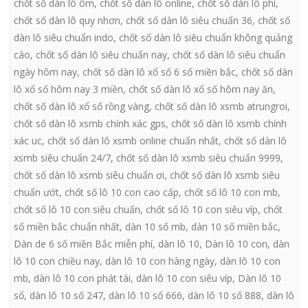
chốt số dàn lô ôm
,
chốt số dàn lô online
,
chốt số dàn lô phí
,
chốt số dàn lô quy nhơn
,
chốt số dàn lô siêu chuẩn 36
,
chốt số
dàn lô siêu chuẩn indo
,
chốt số dàn lô siêu chuẩn không quảng
cáo
,
chốt số dàn lô siêu chuẩn nay
,
chốt số dàn lô siêu chuẩn
ngày hôm nay
,
chốt số dàn lô xổ số 6 số miền bắc
,
chốt số dàn
lô xổ số hôm nay 3 miền
,
chốt số dàn lô xổ số hôm nay ăn
,
chốt số dàn lô xổ số rồng vàng
,
chốt số dàn lô xsmb atrungroi
,
chốt số dàn lô xsmb chính xác gps
,
chốt số dàn lô xsmb chính
xác uc
,
chốt số dàn lô xsmb online chuẩn nhất
,
chốt số dàn lô
xsmb siêu chuẩn 24/7
,
chốt số dàn lô xsmb siêu chuẩn 9999
,
chốt số dàn lô xsmb siêu chuẩn ơi
,
chốt số dàn lô xsmb siêu
chuẩn ướt
,
chốt số lô 10 con cao cấp
,
chốt số lô 10 con mb
,
chốt số lô 10 con siêu chuẩn
,
chốt số lô 10 con siêu víp
,
chốt
số miền bắc chuẩn nhất
,
dàn 10 số mb
,
dàn 10 số miền bắc
,
Dàn de 6 số miền Bắc miễn phí
,
dàn lô 10
,
Dàn lô 10 con
,
dàn
lô 10 con chiều nay
,
dàn lô 10 con hàng ngày
,
dàn lô 10 con
mb
,
dàn lô 10 con phát tài
,
dàn lô 10 con siêu víp
,
Dàn lô 10
số
,
dàn lô 10 số 247
,
dàn lô 10 số 666
,
dàn lô 10 số 888
,
dàn lô