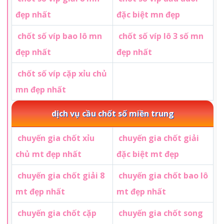
đẹp nhất
đặc biệt mn đẹp
chốt số víp bao lô mn
chốt số víp lô 3 số mn
đẹp nhất
đẹp nhất
chốt số víp cặp xỉu chủ
mn đẹp nhất
dịch vụ cầu chốt số miền trung
chuyến gia chốt xỉu
chuyến gia chốt giải
chủ mt đẹp nhất
đặc biệt mt đẹp
chuyến gia chốt giải 8
chuyến gia chốt bao lô
mt đẹp nhất
mt đẹp nhất
chuyến gia chốt cặp
chuyến gia chốt song