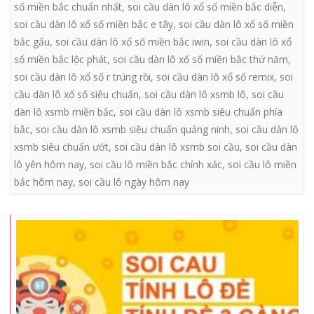
số miền bắc chuẩn nhất
,
soi cầu dàn lô xổ số miền bắc diễn
,
soi cầu dàn lô xổ số miền bắc e tây
,
soi cầu dàn lô xổ số miền
bắc gấu
,
soi cầu dàn lô xổ số miền bắc iwin
,
soi cầu dàn lô xổ
số miền bắc lộc phát
,
soi cầu dàn lô xổ số miền bắc thứ năm
,
soi cầu dàn lô xổ số r trúng rồi
,
soi cầu dàn lô xổ số remix
,
soi
cầu dàn lô xổ số siêu chuẩn
,
soi cầu dàn lô xsmb lô
,
soi cầu
dàn lô xsmb miền bắc
,
soi cầu dàn lô xsmb siêu chuẩn phía
bắc
,
soi cầu dàn lô xsmb siêu chuẩn quảng ninh
,
soi cầu dàn lô
xsmb siêu chuẩn ướt
,
soi cầu dàn lô xsmb soi cầu
,
soi cầu dàn
lô yên hôm nay
,
soi cầu lô miền bắc chính xác
,
soi cầu lô miền
bắc hôm nay
,
soi cầu lô ngày hôm nay