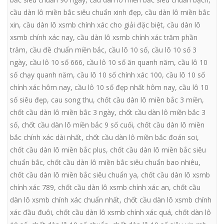
cầu dàn lô miền bắc siêu chuẩn xinh đẹp
,
cầu dàn lô miền bắc
xin
,
cầu dàn lô xsmb chính xác cho giải đặc biệt
,
cầu dàn lô
xsmb chính xác nay
,
cầu dàn lô xsmb chính xác trăm phần
trăm
,
cầu đề chuẩn miền bắc
,
cầu lô 10 số
,
cầu lô 10 số 3
ngày
,
cầu lô 10 số 666
,
cầu lô 10 số ăn quanh năm
,
cầu lô 10
số chạy quanh năm
,
cầu lô 10 số chính xác 100
,
cầu lô 10 số
chính xác hôm nay
,
cầu lô 10 số đẹp nhất hôm nay
,
cầu lô 10
số siêu đẹp
,
cau song thu
,
chốt cầu dàn lô miền bắc 3 miền
,
chốt cầu dàn lô miền bắc 3 ngày
,
chốt cầu dàn lô miền bắc 3
số
,
chốt cầu dàn lô miền bắc 9 số cuối
,
chốt cầu dàn lô miền
bắc chính xác dài nhất
,
chốt cầu dàn lô miền bắc đoán soi
,
chốt cầu dàn lô miền bắc plus
,
chốt cầu dàn lô miền bắc siêu
chuẩn bắc
,
chốt cầu dàn lô miền bắc siêu chuẩn bao nhiêu
,
chốt cầu dàn lô miền bắc siêu chuẩn ya
,
chốt cầu dàn lô xsmb
chính xác 789
,
chốt cầu dàn lô xsmb chính xác an
,
chốt cầu
dàn lô xsmb chính xác chuẩn nhất
,
chốt cầu dàn lô xsmb chính
xác đầu đuôi
,
chốt cầu dàn lô xsmb chính xác quá
,
chốt dàn lô