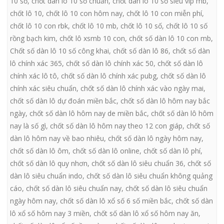
10 số
,
chốt dàn lô 10 số chuẩn
,
chốt dàn lô 10 số siêu vip mb
,
chốt lô 10
,
chốt lô 10 con hôm nay
,
chốt lô 10 con miễn phí
,
chốt lô 10 con rbk
,
chốt lô 10 mb
,
chốt lô 10 số
,
chốt lô 10 số
rồng bạch kim
,
chốt lô xsmb 10 con
,
chốt số dàn lô 10 con mb
,
Chốt số dàn lô 10 số công khai
,
chốt số dàn lô 86
,
chốt số dàn
lô chính xác 365
,
chốt số dàn lô chính xác 50
,
chốt số dàn lô
chính xác lô tô
,
chốt số dàn lô chính xác pubg
,
chốt số dàn lô
chính xác siêu chuẩn
,
chốt số dàn lô chính xác vào ngày mai
,
chốt số dàn lô dự đoán miền bắc
,
chốt số dàn lô hôm nay bắc
ngày
,
chốt số dàn lô hôm nay de miền bắc
,
chốt số dàn lô hôm
nay là số gì
,
chốt số dàn lô hôm nay theo 12 con giáp
,
chốt số
dàn lô hôm nay về bao nhiêu
,
chốt số dàn lô ngày hôm nay
,
chốt số dàn lô ôm
,
chốt số dàn lô online
,
chốt số dàn lô phí
,
chốt số dàn lô quy nhơn
,
chốt số dàn lô siêu chuẩn 36
,
chốt số
dàn lô siêu chuẩn indo
,
chốt số dàn lô siêu chuẩn không quảng
cáo
,
chốt số dàn lô siêu chuẩn nay
,
chốt số dàn lô siêu chuẩn
ngày hôm nay
,
chốt số dàn lô xổ số 6 số miền bắc
,
chốt số dàn
lô xổ số hôm nay 3 miền
,
chốt số dàn lô xổ số hôm nay ăn
,