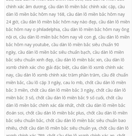
chính xác âm dương
,
cầu dàn lô miền bắc chính xác cặp
,
cầu
dàn lô miền bắc hôm nay 168
,
cầu dàn lô miền bắc hôm nay
24 giờ
,
cầu dàn lô miền bắc hôm nay nào đẹp
,
cầu dàn lô miền
bắc hôm nay o philadelphia
,
cầu dàn lô miền bắc hôm nay ông
nội ơi
,
cầu dàn lô miền bắc hôm nay về con gì
,
cầu dàn lô miền
bắc hôm nay youtube
,
cầu dàn lô miền bắc siêu chuẩn 90
ngày
,
cầu dàn lô miền bắc siêu chuẩn bạch
,
cầu dàn lô miền
bắc siêu chuẩn xinh đẹp
,
cầu dàn lô miền bắc xin
,
cầu dàn lô
xsmb chính xác cho giải đặc biệt
,
cầu dàn lô xsmb chính xác
nay
,
cầu dàn lô xsmb chính xác trăm phần trăm
,
cầu đề chuẩn
miền bắc
,
cầu lô cặp 3 ngày
,
cau lo mb
,
chốt cầu dàn lô miền
bắc 3 miền
,
chốt cầu dàn lô miền bắc 3 ngày
,
chốt cầu dàn lô
miền bắc 3 số
,
chốt cầu dàn lô miền bắc 9 số cuối
,
chốt cầu
dàn lô miền bắc chính xác dài nhất
,
chốt cầu dàn lô miền bắc
đoán soi
,
chốt cầu dàn lô miền bắc plus
,
chốt cầu dàn lô miền
bắc siêu chuẩn bắc
,
chốt cầu dàn lô miền bắc siêu chuẩn bao
nhiêu
,
chốt cầu dàn lô miền bắc siêu chuẩn ya
,
chốt cầu dàn lô
xsmb chính xác 789
,
chốt cầu dàn lô xsmb chính xác an
,
chốt