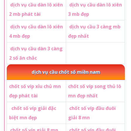
dịch vụ cầu dàn lô xiên
dịch vụ cầu dàn lô xiên
2 mb phát tài
3 mb đẹp
dịch vụ cầu dàn lô xiên
dịch vụ cầu 3 càng mb
4 mb đẹp
đẹp nhất
dịch vụ cầu dàn 3 càng
2 số ăn chắc
dịch vụ cầu chốt số miền nam
chốt số víp xỉu chủ mn
chốt số víp song thủ lô
đẹp phát tài
mn đẹp nhất
chốt số víp giải đặc
chốt số víp đầu đuôi
biệt mn đẹp
giải 8 mn
chốt số víp giải 8 mn
chốt số víp đầu đuôi