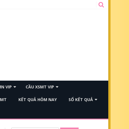
N VIP
CẦU XSMT VIP
BAO LÔ MN ĐẸP
SMT
KẾT QUẢ HÔM NAY
CHỐT SỐ BAO LÔ MT ĐẸP NHẤT
SỔ KẾT QUẢ
M NAY
HÔM NAY
SỔ KẾT QUẢ XSMB
CẶP XÍU CHỦ MN ĐẸP
CHỐT SỐ GIẢI TÁM MT ĐẸP
SỔ KẾT QUẢ XSMN
M NAY
NHẤT HÔM NAY