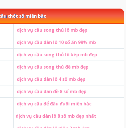
C (MB)
THỐNG KÊ LÔ GAN
CHỐT SỐ BẠCH THỦ ĐỀ MB ĐẸP
BẢNG LOTO MN
CHỐT SỐ LÔ XIÊN 2 MB ĐẸP
QUAY THỬ XSMN
CHỐT SỐ 
NHẤT HÔM NAY
NHẤT HÔM NAY
NHẤT HÔ
cầu chốt số miền bắc
B)
THỐNG KÊ LÔ XIÊN
BẢNG LOTO MT
QUAY THỬ XSMT
CHỐT SỐ BẠCH THỦ LÔ KÉP MB
CHỐT SỐ LÔ XIÊN 3 MB ĐẸP
CHỐT SỐ 
dịch vụ cầu song thủ lô mb đẹp
ÁY (MB)
THỐNG KÊ LÔ KÉP
QUAY THỬ VIETLOTT
ĐẸP NHẤT HÔM NAY
NHẤT HÔM NAY
NHẤT HÔ
THỐNG KÊ ĐẦU
dịch vụ cầu dàn lô 10 số ăn 99% mb
CHỐT SỐ CẶP 3 CÀNG VÍP MB
CHỐT SỐ LÔ XIÊN 4 MB ĐẸP
CHỐT SỐ 
ĐẸP NHẤT HÔM NAY
NHẤT HÔM NAY
NHẤT HÔ
THỐNG KÊ ĐUÔI
dịch vụ cầu song thủ lô kép mb đẹp
CHỐT SỐ DÀN ĐỀ 4 CON MB ĐẸP
CHỐT SỐ SONG THỦ ĐỀ MB ĐẸP
CHỐT SỐ S
THỐNG KÊ ĐẦU – ĐUÔI
dịch vụ cầu song thủ đề mb đẹp
NHẤT HÔM NAY
NHẤT HÔM NAY
MN ĐẸP N
THỐNG KÊ TỔNG
dịch vụ cầu dàn lô 4 số mb đẹp
CHỐT SỐ DÀN ĐỀ 6 CON MB ĐẸP
CHỐT SỐ SONG THỦ LÔ MB ĐẸP
CHỐT SỐ 
TẦN SUẤT XUẤT HIỆN
NHẤT HÔM NAY
NHẤT HÔM NAY
ĐẶC BIỆT
dịch vụ cầu dàn đề 8 số mb đẹp
NAY
TK TỪ 00 ĐẾN 99
CHỐT SỐ DÀN ĐỀ 8 CON MB ĐẸP
CHỐT SỐ SONG THỦ LÔ KÉP MB
dịch vụ cầu để đầu đuôi miền bắc
NHẤT HÔM NAY
ĐẸP NHẤT HÔM NAY
CHỐT SỐ 
ĐẸP NHẤT
dịch vụ cầu dàn lô 8 số mb đẹp nhất
CHỐT SỐ DÀN ĐỀ 10 CON MB
ĐẸP NHẤT HÔM NAY
CHỐT SỐ 