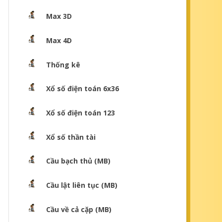
Max 3D
Max 4D
Thống kê
Xổ số điện toán 6x36
Xổ số điện toán 123
Xổ số thần tài
Cầu bạch thủ (MB)
Cầu lật liên tục (MB)
Cầu về cả cặp (MB)