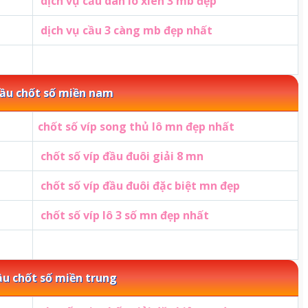
dịch vụ cầu dàn lô xiên 3 mb đẹp
NHẤT HÔ
CHỐT SỐ DÀN LÔ 10 CON MB
dịch vụ cầu 3 càng mb đẹp nhất
ĐẸP NHẤT HÔM NAY
CHỐT SỐ DÀN LÔ 4 CON MB ĐẸP
NHẤT HÔM NAY
cầu chốt số miền nam
CHỐT SỐ DÀN LÔ 6 CON MB ĐẸP
NHẤT HÔM NAY
chốt số víp song thủ lô mn đẹp nhất
CHỐT SỐ DÀN LÔ 8 CON MB ĐẸP
chốt số víp đầu đuôi giải 8 mn
NHẤT HÔM NAY
chốt số víp đầu đuôi đặc biệt mn đẹp
chốt số víp lô 3 số mn đẹp nhất
ầu chốt số miền trung