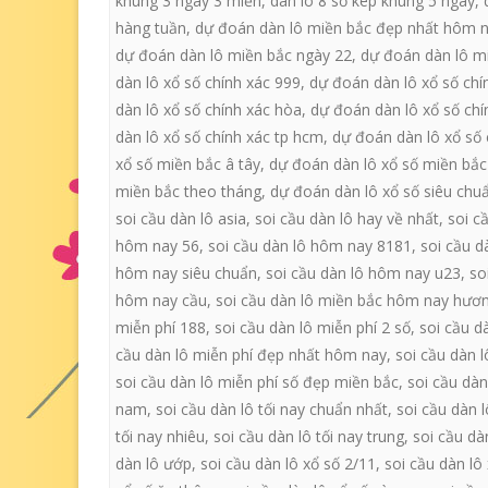
khung 3 ngày 3 miền
,
dàn lô 8 số kép khung 5 ngày
,
hàng tuần
,
dự đoán dàn lô miền bắc đẹp nhất hôm 
dự đoán dàn lô miền bắc ngày 22
,
dự đoán dàn lô m
dàn lô xổ số chính xác 999
,
dự đoán dàn lô xổ số chí
dàn lô xổ số chính xác hòa
,
dự đoán dàn lô xổ số chí
dàn lô xổ số chính xác tp hcm
,
dự đoán dàn lô xổ số 
xổ số miền bắc â tây
,
dự đoán dàn lô xổ số miền bắc 
miền bắc theo tháng
,
dự đoán dàn lô xổ số siêu chu
soi cầu dàn lô asia
,
soi cầu dàn lô hay về nhất
,
soi c
hôm nay 56
,
soi cầu dàn lô hôm nay 8181
,
soi cầu 
hôm nay siêu chuẩn
,
soi cầu dàn lô hôm nay u23
,
so
hôm nay cầu
,
soi cầu dàn lô miền bắc hôm nay hươ
miễn phí 188
,
soi cầu dàn lô miễn phí 2 số
,
soi cầu d
cầu dàn lô miễn phí đẹp nhất hôm nay
,
soi cầu dàn l
soi cầu dàn lô miễn phí số đẹp miền bắc
,
soi cầu dàn
nam
,
soi cầu dàn lô tối nay chuẩn nhất
,
soi cầu dàn l
tối nay nhiêu
,
soi cầu dàn lô tối nay trung
,
soi cầu dà
dàn lô ướp
,
soi cầu dàn lô xổ số 2/11
,
soi cầu dàn lô