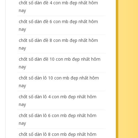
chốt số dàn đề 4 con mb đẹp nhất hôm
nay
chốt số dàn đề 6 con mb đẹp nhất hôm
nay
chốt số dàn đề 8 con mb đẹp nhất hôm
nay
chốt số dàn đề 10 con mb đẹp nhất hôm
nay
chốt số dàn lô 10 con mb đẹp nhất hôm
nay
chốt số dàn lô 4 con mb đẹp nhất hôm
nay
chốt số dàn lô 6 con mb đẹp nhất hôm
nay
chốt số dàn lô 8 con mb đẹp nhất hôm