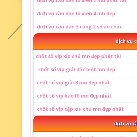
dịch vụ cầu dàn lô xiên 2 mb phát tài
dịch vụ cầu dàn lô xiên 4 mb đẹp
dịch vụ cầu dàn 3 càng 2 số ăn chắc
dịch vụ 
chốt số víp xỉu chủ mn đẹp phát tài
chốt số víp giải đặc biệt mn đẹp
chốt số víp giải 8 mn đẹp nhất
chốt số víp bao lô mn đẹp nhất
chốt số víp cặp xỉu chủ mn đẹp nhất
dịch vụ c