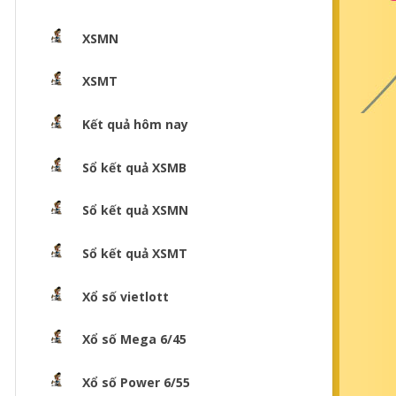
M NAY
NHẤT HÔM NAY
XSMN
XSMT
Kết quả hôm nay
Sổ kết quả XSMB
Sổ kết quả XSMN
Sổ kết quả XSMT
Xổ số vietlott
Xổ số Mega 6/45
Xổ số Power 6/55