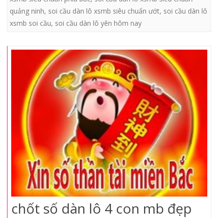
quảng ninh
,
soi cầu dàn lô xsmb siêu chuẩn ướt
,
soi cầu dàn lô
xsmb soi cầu
,
soi cầu dàn lô yên hôm nay
chốt số dàn lô 4 con mb đẹp