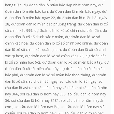
hàng tuần
,
dự đoán dàn lô miền bắc đẹp nhất hôm nay
,
dự
đoán dàn lô miền bắc kạn
,
dự đoán dàn lô miền bắc ngày
,
dự
đoán dàn lô miền bắc ngày 22
,
dự đoán dàn lô miền bắc ngày
28
,
dự đoán dàn lô miền bắc phương trang
,
dự đoán dàn lô xổ
số chính xác 999
,
dự đoán dàn lô xổ số chính xác diễn đàn
,
dự
đoán dàn lô xổ số chính xác e miền
,
dự đoán dàn lô xổ số
chính xác hòa
,
dự đoán dàn lô xổ số chính xác online
,
dự đoán
dàn lô xổ số chính xác quảng nam
,
dự đoán dàn lô xổ số chính
xác tp hcm
,
dự đoán dàn lô xổ số chính xác u23
,
dự đoán dàn
lô xổ số miền bắc 6/2
,
dự đoán dàn lô xổ số miền bắc â tây
,
dự
đoán dàn lô xổ số miền bắc l tây
,
dự đoán dàn lô xổ số miền
bắc phú
,
dự đoán dàn lô xổ số miền bắc theo tháng
,
dự đoán
dàn lô xổ số siêu chuẩn 30 ngày
,
soi cầu dàn lô 90 ngày
,
soi
cầu dàn lô asia
,
soi cầu dàn lô hay về nhất
,
soi cầu dàn lô hôm
nay 366
,
soi cầu dàn lô hôm nay 386
,
soi cầu dàn lô hôm nay
56
,
soi cầu dàn lô hôm nay 8181
,
soi cầu dàn lô hôm nay ăn
cơm
,
soi cầu dàn lô hôm nay lắk
,
soi cầu dàn lô hôm nay siêu
chuẩn
,
soi cầu dàn lô hôm nay u23
,
soi cầu dàn lô miền bắc