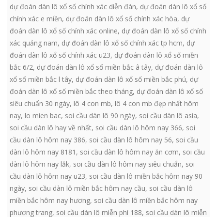
dự đoán dàn lô xổ số chính xác diễn đàn
,
dự đoán dàn lô xổ số
chính xác e miền
,
dự đoán dàn lô xổ số chính xác hòa
,
dự
đoán dàn lô xổ số chính xác online
,
dự đoán dàn lô xổ số chính
xác quảng nam
,
dự đoán dàn lô xổ số chính xác tp hcm
,
dự
đoán dàn lô xổ số chính xác u23
,
dự đoán dàn lô xổ số miền
bắc 6/2
,
dự đoán dàn lô xổ số miền bắc â tây
,
dự đoán dàn lô
xổ số miền bắc l tây
,
dự đoán dàn lô xổ số miền bắc phú
,
dự
đoán dàn lô xổ số miền bắc theo tháng
,
dự đoán dàn lô xổ số
siêu chuẩn 30 ngày
,
lô 4 con mb
,
lô 4 con mb đẹp nhất hôm
nay
,
lo mien bac
,
soi cầu dàn lô 90 ngày
,
soi cầu dàn lô asia
,
soi cầu dàn lô hay về nhất
,
soi cầu dàn lô hôm nay 366
,
soi
cầu dàn lô hôm nay 386
,
soi cầu dàn lô hôm nay 56
,
soi cầu
dàn lô hôm nay 8181
,
soi cầu dàn lô hôm nay ăn cơm
,
soi cầu
dàn lô hôm nay lắk
,
soi cầu dàn lô hôm nay siêu chuẩn
,
soi
cầu dàn lô hôm nay u23
,
soi cầu dàn lô miền bắc hôm nay 90
ngày
,
soi cầu dàn lô miền bắc hôm nay cầu
,
soi cầu dàn lô
miền bắc hôm nay hương
,
soi cầu dàn lô miền bắc hôm nay
phương trang
,
soi cầu dàn lô miễn phí 188
,
soi cầu dàn lô miễn