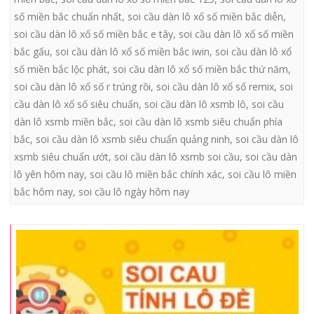
số miền bắc chuẩn nhất
,
soi cầu dàn lô xổ số miền bắc diễn
,
soi cầu dàn lô xổ số miền bắc e tây
,
soi cầu dàn lô xổ số miền
bắc gấu
,
soi cầu dàn lô xổ số miền bắc iwin
,
soi cầu dàn lô xổ
số miền bắc lộc phát
,
soi cầu dàn lô xổ số miền bắc thứ năm
,
soi cầu dàn lô xổ số r trúng rồi
,
soi cầu dàn lô xổ số remix
,
soi
cầu dàn lô xổ số siêu chuẩn
,
soi cầu dàn lô xsmb lô
,
soi cầu
dàn lô xsmb miền bắc
,
soi cầu dàn lô xsmb siêu chuẩn phía
bắc
,
soi cầu dàn lô xsmb siêu chuẩn quảng ninh
,
soi cầu dàn lô
xsmb siêu chuẩn ướt
,
soi cầu dàn lô xsmb soi cầu
,
soi cầu dàn
lô yên hôm nay
,
soi cầu lô miền bắc chính xác
,
soi cầu lô miền
bắc hôm nay
,
soi cầu lô ngày hôm nay