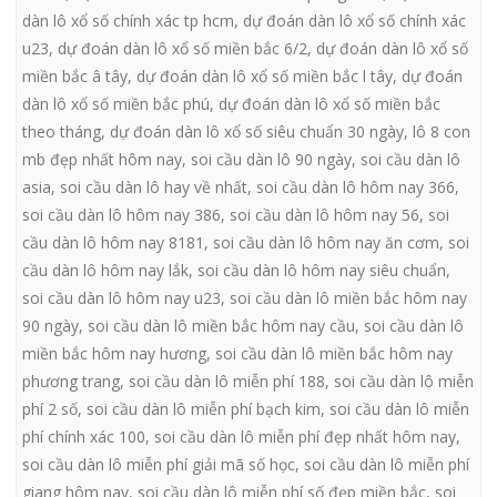
dàn lô xổ số chính xác tp hcm
,
dự đoán dàn lô xổ số chính xác
u23
,
dự đoán dàn lô xổ số miền bắc 6/2
,
dự đoán dàn lô xổ số
miền bắc â tây
,
dự đoán dàn lô xổ số miền bắc l tây
,
dự đoán
dàn lô xổ số miền bắc phú
,
dự đoán dàn lô xổ số miền bắc
theo tháng
,
dự đoán dàn lô xổ số siêu chuẩn 30 ngày
,
lô 8 con
mb đẹp nhất hôm nay
,
soi cầu dàn lô 90 ngày
,
soi cầu dàn lô
asia
,
soi cầu dàn lô hay về nhất
,
soi cầu dàn lô hôm nay 366
,
soi cầu dàn lô hôm nay 386
,
soi cầu dàn lô hôm nay 56
,
soi
cầu dàn lô hôm nay 8181
,
soi cầu dàn lô hôm nay ăn cơm
,
soi
cầu dàn lô hôm nay lắk
,
soi cầu dàn lô hôm nay siêu chuẩn
,
soi cầu dàn lô hôm nay u23
,
soi cầu dàn lô miền bắc hôm nay
90 ngày
,
soi cầu dàn lô miền bắc hôm nay cầu
,
soi cầu dàn lô
miền bắc hôm nay hương
,
soi cầu dàn lô miền bắc hôm nay
phương trang
,
soi cầu dàn lô miễn phí 188
,
soi cầu dàn lô miễn
phí 2 số
,
soi cầu dàn lô miễn phí bạch kim
,
soi cầu dàn lô miễn
phí chính xác 100
,
soi cầu dàn lô miễn phí đẹp nhất hôm nay
,
soi cầu dàn lô miễn phí giải mã số học
,
soi cầu dàn lô miễn phí
giang hôm nay
,
soi cầu dàn lô miễn phí số đẹp miền bắc
,
soi