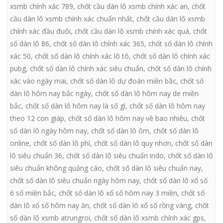
xsmb chính xác 789
,
chốt cầu dàn lô xsmb chính xác an
,
chốt
cầu dàn lô xsmb chính xác chuẩn nhất
,
chốt cầu dàn lô xsmb
chính xác đầu đuôi
,
chốt cầu dàn lô xsmb chính xác quá
,
chốt
số dàn lô 86
,
chốt số dàn lô chính xác 365
,
chốt số dàn lô chính
xác 50
,
chốt số dàn lô chính xác lô tô
,
chốt số dàn lô chính xác
pubg
,
chốt số dàn lô chính xác siêu chuẩn
,
chốt số dàn lô chính
xác vào ngày mai
,
chốt số dàn lô dự đoán miền bắc
,
chốt số
dàn lô hôm nay bắc ngày
,
chốt số dàn lô hôm nay de miền
bắc
,
chốt số dàn lô hôm nay là số gì
,
chốt số dàn lô hôm nay
theo 12 con giáp
,
chốt số dàn lô hôm nay về bao nhiêu
,
chốt
số dàn lô ngày hôm nay
,
chốt số dàn lô ôm
,
chốt số dàn lô
online
,
chốt số dàn lô phí
,
chốt số dàn lô quy nhơn
,
chốt số dàn
lô siêu chuẩn 36
,
chốt số dàn lô siêu chuẩn indo
,
chốt số dàn lô
siêu chuẩn không quảng cáo
,
chốt số dàn lô siêu chuẩn nay
,
chốt số dàn lô siêu chuẩn ngày hôm nay
,
chốt số dàn lô xổ số
6 số miền bắc
,
chốt số dàn lô xổ số hôm nay 3 miền
,
chốt số
dàn lô xổ số hôm nay ăn
,
chốt số dàn lô xổ số rồng vàng
,
chốt
số dàn lô xsmb atrungroi
,
chốt số dàn lô xsmb chính xác gps
,