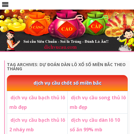
Skip
to
content
TAG ARCHIVES:
DỰ ĐOÁN DÀN LÔ XỔ SỐ MIỀN BẮC THEO
THÁNG
dịch vụ cầu chốt số miền bắc
dịch vụ cầu bạch thủ lô
dịch vụ cầu song thủ lô
mb đẹp
mb đẹp
dịch vụ cầu bạch thủ lô
dịch vụ cầu dàn lô 10
2 nháy mb
số ăn 99% mb