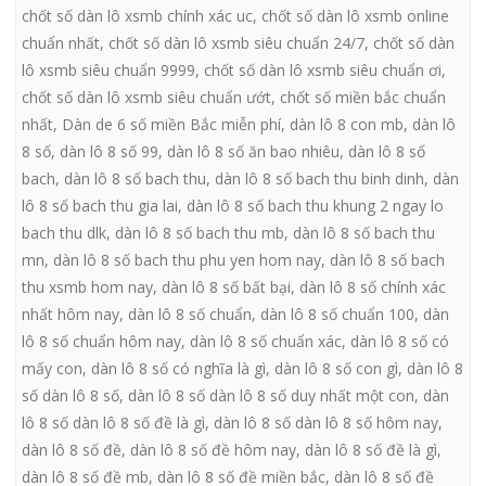
chốt số dàn lô xsmb chính xác uc
,
chốt số dàn lô xsmb online
chuẩn nhất
,
chốt số dàn lô xsmb siêu chuẩn 24/7
,
chốt số dàn
lô xsmb siêu chuẩn 9999
,
chốt số dàn lô xsmb siêu chuẩn ơi
,
chốt số dàn lô xsmb siêu chuẩn ướt
,
chốt số miền bắc chuẩn
nhất
,
Dàn de 6 số miền Bắc miễn phí
,
dàn lô 8 con mb
,
dàn lô
8 số
,
dàn lô 8 số 99
,
dàn lô 8 số ăn bao nhiêu
,
dàn lô 8 số
bach
,
dàn lô 8 số bach thu
,
dàn lô 8 số bach thu binh dinh
,
dàn
lô 8 số bach thu gia lai
,
dàn lô 8 số bach thu khung 2 ngay lo
bach thu dlk
,
dàn lô 8 số bach thu mb
,
dàn lô 8 số bach thu
mn
,
dàn lô 8 số bach thu phu yen hom nay
,
dàn lô 8 số bach
thu xsmb hom nay
,
dàn lô 8 số bất bại
,
dàn lô 8 số chính xác
nhất hôm nay
,
dàn lô 8 số chuẩn
,
dàn lô 8 số chuẩn 100
,
dàn
lô 8 số chuẩn hôm nay
,
dàn lô 8 số chuẩn xác
,
dàn lô 8 số có
mấy con
,
dàn lô 8 số có nghĩa là gì
,
dàn lô 8 số con gì
,
dàn lô 8
số dàn lô 8 số
,
dàn lô 8 số dàn lô 8 số duy nhất một con
,
dàn
lô 8 số dàn lô 8 số đề là gì
,
dàn lô 8 số dàn lô 8 số hôm nay
,
dàn lô 8 số đề
,
dàn lô 8 số đề hôm nay
,
dàn lô 8 số đề là gì
,
dàn lô 8 số đề mb
,
dàn lô 8 số đề miền bắc
,
dàn lô 8 số đề