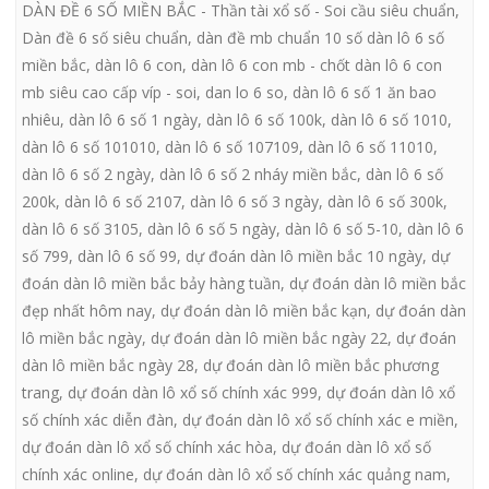
DÀN ĐỀ 6 SỐ MIỀN BẮC - Thần tài xổ số - Soi cầu siêu chuẩn
,
Dàn đề 6 số siêu chuẩn
,
dàn đề mb chuẩn 10 số dàn lô 6 số
miền bắc
,
dàn lô 6 con
,
dàn lô 6 con mb - chốt dàn lô 6 con
mb siêu cao cấp víp - soi
,
dan lo 6 so
,
dàn lô 6 số 1 ăn bao
nhiêu
,
dàn lô 6 số 1 ngày
,
dàn lô 6 số 100k
,
dàn lô 6 số 1010
,
dàn lô 6 số 101010
,
dàn lô 6 số 107109
,
dàn lô 6 số 11010
,
dàn lô 6 số 2 ngày
,
dàn lô 6 số 2 nháy miền bắc
,
dàn lô 6 số
200k
,
dàn lô 6 số 2107
,
dàn lô 6 số 3 ngày
,
dàn lô 6 số 300k
,
dàn lô 6 số 3105
,
dàn lô 6 số 5 ngày
,
dàn lô 6 số 5-10
,
dàn lô 6
số 799
,
dàn lô 6 số 99
,
dự đoán dàn lô miền bắc 10 ngày
,
dự
đoán dàn lô miền bắc bảy hàng tuần
,
dự đoán dàn lô miền bắc
đẹp nhất hôm nay
,
dự đoán dàn lô miền bắc kạn
,
dự đoán dàn
lô miền bắc ngày
,
dự đoán dàn lô miền bắc ngày 22
,
dự đoán
dàn lô miền bắc ngày 28
,
dự đoán dàn lô miền bắc phương
trang
,
dự đoán dàn lô xổ số chính xác 999
,
dự đoán dàn lô xổ
số chính xác diễn đàn
,
dự đoán dàn lô xổ số chính xác e miền
,
dự đoán dàn lô xổ số chính xác hòa
,
dự đoán dàn lô xổ số
chính xác online
,
dự đoán dàn lô xổ số chính xác quảng nam
,