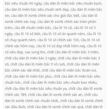
bắc siêu chuẩn 90 ngày
,
cầu dàn lô miền bắc siêu chuẩn bạch
,
cầu dàn lô miền bắc siêu chuẩn xinh đẹp
,
cầu dàn lô miền bắc
xin
,
cầu dàn lô xsmb chính xác cho giải đặc biệt
,
cầu dàn lô
xsmb chính xác nay
,
cầu dàn lô xsmb chính xác trăm phần
trăm
,
cầu đề chuẩn miền bắc
,
cầu lô 10 số
,
cầu lô 10 số 3
ngày
,
cầu lô 10 số 666
,
cầu lô 10 số ăn quanh năm
,
cầu lô 10
số chạy quanh năm
,
cầu lô 10 số chính xác 100
,
cầu lô 10 số
chính xác hôm nay
,
cầu lô 10 số đẹp nhất hôm nay
,
cầu lô 10
số siêu đẹp
,
cau song thu
,
chốt cầu dàn lô miền bắc 3 miền
,
chốt cầu dàn lô miền bắc 3 ngày
,
chốt cầu dàn lô miền bắc 3
số
,
chốt cầu dàn lô miền bắc 9 số cuối
,
chốt cầu dàn lô miền
bắc chính xác dài nhất
,
chốt cầu dàn lô miền bắc đoán soi
,
chốt cầu dàn lô miền bắc plus
,
chốt cầu dàn lô miền bắc siêu
chuẩn bắc
,
chốt cầu dàn lô miền bắc siêu chuẩn bao nhiêu
,
chốt cầu dàn lô miền bắc siêu chuẩn ya
,
chốt cầu dàn lô xsmb
chính xác 789
,
chốt cầu dàn lô xsmb chính xác an
,
chốt cầu
dàn lô xsmb chính xác chuẩn nhất
,
chốt cầu dàn lô xsmb chính
xác đầu đuôi
,
chốt cầu dàn lô xsmb chính xác quá
,
chốt dàn lô