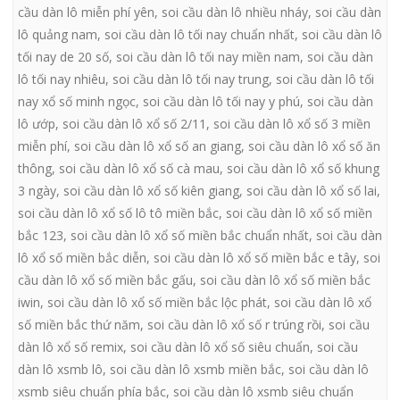
cầu dàn lô miễn phí yên
,
soi cầu dàn lô nhiều nháy
,
soi cầu dàn
lô quảng nam
,
soi cầu dàn lô tối nay chuẩn nhất
,
soi cầu dàn lô
tối nay de 20 số
,
soi cầu dàn lô tối nay miền nam
,
soi cầu dàn
lô tối nay nhiêu
,
soi cầu dàn lô tối nay trung
,
soi cầu dàn lô tối
nay xổ số minh ngọc
,
soi cầu dàn lô tối nay y phú
,
soi cầu dàn
lô ướp
,
soi cầu dàn lô xổ số 2/11
,
soi cầu dàn lô xổ số 3 miền
miễn phí
,
soi cầu dàn lô xổ số an giang
,
soi cầu dàn lô xổ số ăn
thông
,
soi cầu dàn lô xổ số cà mau
,
soi cầu dàn lô xổ số khung
3 ngày
,
soi cầu dàn lô xổ số kiên giang
,
soi cầu dàn lô xổ số lai
,
soi cầu dàn lô xổ số lô tô miền bắc
,
soi cầu dàn lô xổ số miền
bắc 123
,
soi cầu dàn lô xổ số miền bắc chuẩn nhất
,
soi cầu dàn
lô xổ số miền bắc diễn
,
soi cầu dàn lô xổ số miền bắc e tây
,
soi
cầu dàn lô xổ số miền bắc gấu
,
soi cầu dàn lô xổ số miền bắc
iwin
,
soi cầu dàn lô xổ số miền bắc lộc phát
,
soi cầu dàn lô xổ
số miền bắc thứ năm
,
soi cầu dàn lô xổ số r trúng rồi
,
soi cầu
dàn lô xổ số remix
,
soi cầu dàn lô xổ số siêu chuẩn
,
soi cầu
dàn lô xsmb lô
,
soi cầu dàn lô xsmb miền bắc
,
soi cầu dàn lô
xsmb siêu chuẩn phía bắc
,
soi cầu dàn lô xsmb siêu chuẩn