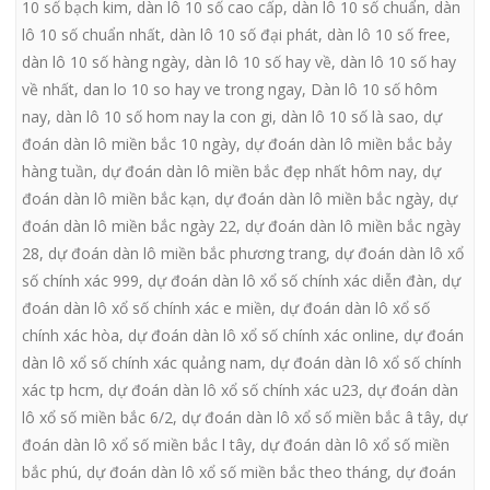
10 số bạch kim
,
dàn lô 10 số cao cấp
,
dàn lô 10 số chuẩn
,
dàn
lô 10 số chuẩn nhất
,
dàn lô 10 số đại phát
,
dàn lô 10 số free
,
dàn lô 10 số hàng ngày
,
dàn lô 10 số hay về
,
dàn lô 10 số hay
về nhất
,
dan lo 10 so hay ve trong ngay
,
Dàn lô 10 số hôm
nay
,
dàn lô 10 số hom nay la con gi
,
dàn lô 10 số là sao
,
dự
đoán dàn lô miền bắc 10 ngày
,
dự đoán dàn lô miền bắc bảy
hàng tuần
,
dự đoán dàn lô miền bắc đẹp nhất hôm nay
,
dự
đoán dàn lô miền bắc kạn
,
dự đoán dàn lô miền bắc ngày
,
dự
đoán dàn lô miền bắc ngày 22
,
dự đoán dàn lô miền bắc ngày
28
,
dự đoán dàn lô miền bắc phương trang
,
dự đoán dàn lô xổ
số chính xác 999
,
dự đoán dàn lô xổ số chính xác diễn đàn
,
dự
đoán dàn lô xổ số chính xác e miền
,
dự đoán dàn lô xổ số
chính xác hòa
,
dự đoán dàn lô xổ số chính xác online
,
dự đoán
dàn lô xổ số chính xác quảng nam
,
dự đoán dàn lô xổ số chính
xác tp hcm
,
dự đoán dàn lô xổ số chính xác u23
,
dự đoán dàn
lô xổ số miền bắc 6/2
,
dự đoán dàn lô xổ số miền bắc â tây
,
dự
đoán dàn lô xổ số miền bắc l tây
,
dự đoán dàn lô xổ số miền
bắc phú
,
dự đoán dàn lô xổ số miền bắc theo tháng
,
dự đoán