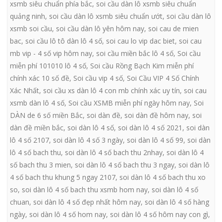
xsmb siêu chuẩn phía bắc
,
soi cầu dàn lô xsmb siêu chuẩn
quảng ninh
,
soi cầu dàn lô xsmb siêu chuẩn ướt
,
soi cầu dàn lô
xsmb soi cầu
,
soi cầu dàn lô yên hôm nay
,
soi cau de mien
bac
,
soi cầu lô tô dàn lô 4 số
,
soi cau lo vip dac biet
,
soi cau
mb vip - 4 số vip hôm nay
,
soi cầu miền bắc lô 4 số
,
Soi cầu
miễn phí 101010 lô 4 số
,
Soi cầu Rồng Bạch Kim miễn phí
chính xác 10 số đề
,
Soi cầu vip 4 số
,
Soi Cầu VIP 4 Số Chính
Xác Nhất
,
soi cầu xs dàn lô 4 con mb chính xác uy tín
,
soi cau
xsmb dàn lô 4 số
,
Soi cầu XSMB miễn phí ngày hôm nay
,
Soi
DÀN de 6 số miền Bắc
,
soi dàn đề
,
soi dàn đề hôm nay
,
soi
dàn đề miền bắc
,
soi dàn lô 4 số
,
soi dàn lô 4 số 2021
,
soi dàn
lô 4 số 2107
,
soi dàn lô 4 số 3 ngày
,
soi dàn lô 4 số 99
,
soi dàn
lô 4 số bach thu
,
soi dàn lô 4 số bach thu 2nhay
,
soi dàn lô 4
số bach thu 3 mien
,
soi dàn lô 4 số bach thu 3 ngay
,
soi dàn lô
4 số bach thu khung 5 ngay 2107
,
soi dàn lô 4 số bach thu xo
so
,
soi dàn lô 4 số bach thu xsmb hom nay
,
soi dàn lô 4 số
chuan
,
soi dàn lô 4 số đẹp nhất hôm nay
,
soi dàn lô 4 số hàng
ngày
,
soi dàn lô 4 số hom nay
,
soi dàn lô 4 số hôm nay con gì
,