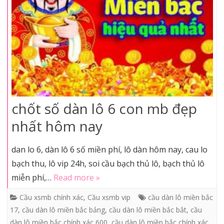
chốt số dàn lô 6 con mb đẹp
nhất hôm nay
dan lo 6, dàn lô 6 số miền phí, lô dàn hôm nay, cau lo
bạch thu, lô vip 24h, soi cầu bạch thủ lô, bạch thủ lô
miễn phí,…
Read more »
Cầu xsmb chính xác
,
Cầu xsmb vip
cầu dàn lô miền bắc
17
,
cầu dàn lô miền bắc bảng
,
cầu dàn lô miền bắc bắt
,
cầu
dàn lô miền bắc chính xác 600
,
cầu dàn lô miền bắc chính xác