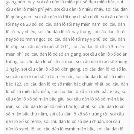
giang hôm nay
,
soi cầu dàn lô miễn phí số đẹp miền bắc
,
soi
cầu dàn lô miễn phí yên
,
soi cầu dàn lô nhiều nháy
,
soi cầu dàn
lô quảng nam
,
soi cầu dàn lô tối nay chuẩn nhất
,
soi cầu dàn lô
tối nay de 20 số
,
soi cầu dàn lô tối nay miền nam
,
soi cầu dàn
lô tối nay nhiêu
,
soi cầu dàn lô tối nay trung
,
soi cầu dàn lô tối
nay xổ số minh ngọc
,
soi cầu dàn lô tối nay y phú
,
soi cầu dàn
lô ướp
,
soi cầu dàn lô xổ số 2/11
,
soi cầu dàn lô xổ số 3 miền
miễn phí
,
soi cầu dàn lô xổ số an giang
,
soi cầu dàn lô xổ số ăn
thông
,
soi cầu dàn lô xổ số cà mau
,
soi cầu dàn lô xổ số khung
3 ngày
,
soi cầu dàn lô xổ số kiên giang
,
soi cầu dàn lô xổ số lai
,
soi cầu dàn lô xổ số lô tô miền bắc
,
soi cầu dàn lô xổ số miền
bắc 123
,
soi cầu dàn lô xổ số miền bắc chuẩn nhất
,
soi cầu dàn
lô xổ số miền bắc diễn
,
soi cầu dàn lô xổ số miền bắc e tây
,
soi
cầu dàn lô xổ số miền bắc gấu
,
soi cầu dàn lô xổ số miền bắc
iwin
,
soi cầu dàn lô xổ số miền bắc lộc phát
,
soi cầu dàn lô xổ
số miền bắc thứ năm
,
soi cầu dàn lô xổ số r trúng rồi
,
soi cầu
dàn lô xổ số remix
,
soi cầu dàn lô xổ số siêu chuẩn
,
soi cầu
dàn lô xsmb lô
,
soi cầu dàn lô xsmb miền bắc
,
soi cầu dàn lô