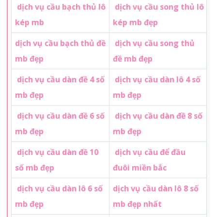
dịch vụ cầu bạch thủ lô
dịch vụ cầu song thủ lô
kép mb
kép mb đẹp
dịch vụ cầu bạch thủ đề
dịch vụ cầu song thủ
mb đẹp
đề mb đẹp
dịch vụ cầu dàn đề 4 số
dịch vụ cầu dàn lô 4 số
mb đẹp
mb đẹp
dịch vụ cầu dàn đề 6 số
dịch vụ cầu dàn đề 8 số
mb đẹp
mb đẹp
dịch vụ cầu dàn đề 10
dịch vụ cầu để đầu
số mb đẹp
đuôi miền bắc
dịch vụ cầu dàn lô 6 số
dịch vụ cầu dàn lô 8 số
mb đẹp
mb đẹp nhất