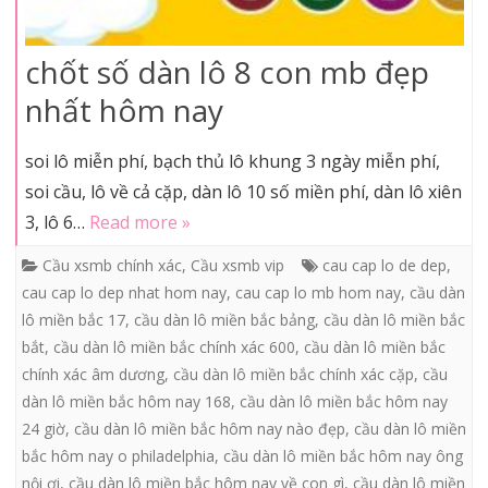
chốt số dàn lô 8 con mb đẹp
nhất hôm nay
soi lô miễn phí, bạch thủ lô khung 3 ngày miễn phí,
soi cầu, lô về cả cặp, dàn lô 10 số miền phí, dàn lô xiên
3, lô 6…
Read more »
Cầu xsmb chính xác
,
Cầu xsmb vip
cau cap lo de dep
,
cau cap lo dep nhat hom nay
,
cau cap lo mb hom nay
,
cầu dàn
lô miền bắc 17
,
cầu dàn lô miền bắc bảng
,
cầu dàn lô miền bắc
bắt
,
cầu dàn lô miền bắc chính xác 600
,
cầu dàn lô miền bắc
chính xác âm dương
,
cầu dàn lô miền bắc chính xác cặp
,
cầu
dàn lô miền bắc hôm nay 168
,
cầu dàn lô miền bắc hôm nay
24 giờ
,
cầu dàn lô miền bắc hôm nay nào đẹp
,
cầu dàn lô miền
bắc hôm nay o philadelphia
,
cầu dàn lô miền bắc hôm nay ông
nội ơi
,
cầu dàn lô miền bắc hôm nay về con gì
,
cầu dàn lô miền