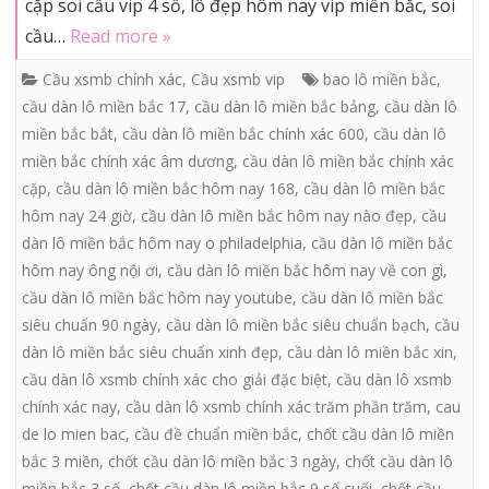
cặp soi cầu vip 4 số, lô đẹp hôm nay vip miền bắc, soi
cầu…
Read more »
Cầu xsmb chính xác
,
Cầu xsmb vip
bao lô miền bắc
,
cầu dàn lô miền bắc 17
,
cầu dàn lô miền bắc bảng
,
cầu dàn lô
miền bắc bắt
,
cầu dàn lô miền bắc chính xác 600
,
cầu dàn lô
miền bắc chính xác âm dương
,
cầu dàn lô miền bắc chính xác
cặp
,
cầu dàn lô miền bắc hôm nay 168
,
cầu dàn lô miền bắc
hôm nay 24 giờ
,
cầu dàn lô miền bắc hôm nay nào đẹp
,
cầu
dàn lô miền bắc hôm nay o philadelphia
,
cầu dàn lô miền bắc
hôm nay ông nội ơi
,
cầu dàn lô miền bắc hôm nay về con gì
,
cầu dàn lô miền bắc hôm nay youtube
,
cầu dàn lô miền bắc
siêu chuẩn 90 ngày
,
cầu dàn lô miền bắc siêu chuẩn bạch
,
cầu
dàn lô miền bắc siêu chuẩn xinh đẹp
,
cầu dàn lô miền bắc xin
,
cầu dàn lô xsmb chính xác cho giải đặc biệt
,
cầu dàn lô xsmb
chính xác nay
,
cầu dàn lô xsmb chính xác trăm phần trăm
,
cau
de lo mien bac
,
cầu đề chuẩn miền bắc
,
chốt cầu dàn lô miền
bắc 3 miền
,
chốt cầu dàn lô miền bắc 3 ngày
,
chốt cầu dàn lô
miền bắc 3 số
,
chốt cầu dàn lô miền bắc 9 số cuối
,
chốt cầu