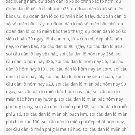
xác quảng nam
,
dự đoán dàn lô xổ số chính xác tp hcm
,
dự
đoán dàn lô xổ số chính xác u23
,
dự đoán dàn lô xổ số miền
bắc 6/2
,
dự đoán dàn lô xổ số miền bắc â tây
,
dự đoán dàn lô
xổ số miền bắc l tây
,
dự đoán dàn lô xổ số miền bắc phú
,
dự
đoán dàn lô xổ số miền bắc theo tháng
,
dự đoán dàn lô xổ số
siêu chuẩn 30 ngày
,
lô 4 con mb
,
lô 4 con mb đẹp nhất hôm
nay
,
lo mien bac
,
soi cầu dàn lô 90 ngày
,
soi cầu dàn lô asia
,
soi cầu dàn lô hay về nhất
,
soi cầu dàn lô hôm nay 366
,
soi
cầu dàn lô hôm nay 386
,
soi cầu dàn lô hôm nay 56
,
soi cầu
dàn lô hôm nay 8181
,
soi cầu dàn lô hôm nay ăn cơm
,
soi cầu
dàn lô hôm nay lắk
,
soi cầu dàn lô hôm nay siêu chuẩn
,
soi
cầu dàn lô hôm nay u23
,
soi cầu dàn lô miền bắc hôm nay 90
ngày
,
soi cầu dàn lô miền bắc hôm nay cầu
,
soi cầu dàn lô
miền bắc hôm nay hương
,
soi cầu dàn lô miền bắc hôm nay
phương trang
,
soi cầu dàn lô miễn phí 188
,
soi cầu dàn lô miễn
phí 2 số
,
soi cầu dàn lô miễn phí bạch kim
,
soi cầu dàn lô miễn
phí chính xác 100
,
soi cầu dàn lô miễn phí đẹp nhất hôm nay
,
soi cầu dàn lô miễn phí giải mã số học
,
soi cầu dàn lô miễn phí