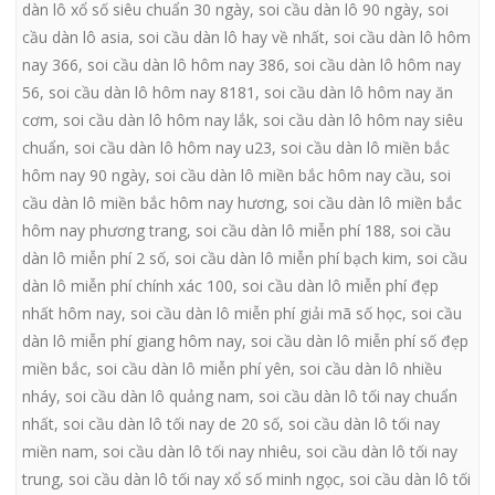
dàn lô xổ số siêu chuẩn 30 ngày
,
soi cầu dàn lô 90 ngày
,
soi
cầu dàn lô asia
,
soi cầu dàn lô hay về nhất
,
soi cầu dàn lô hôm
nay 366
,
soi cầu dàn lô hôm nay 386
,
soi cầu dàn lô hôm nay
56
,
soi cầu dàn lô hôm nay 8181
,
soi cầu dàn lô hôm nay ăn
cơm
,
soi cầu dàn lô hôm nay lắk
,
soi cầu dàn lô hôm nay siêu
chuẩn
,
soi cầu dàn lô hôm nay u23
,
soi cầu dàn lô miền bắc
hôm nay 90 ngày
,
soi cầu dàn lô miền bắc hôm nay cầu
,
soi
cầu dàn lô miền bắc hôm nay hương
,
soi cầu dàn lô miền bắc
hôm nay phương trang
,
soi cầu dàn lô miễn phí 188
,
soi cầu
dàn lô miễn phí 2 số
,
soi cầu dàn lô miễn phí bạch kim
,
soi cầu
dàn lô miễn phí chính xác 100
,
soi cầu dàn lô miễn phí đẹp
nhất hôm nay
,
soi cầu dàn lô miễn phí giải mã số học
,
soi cầu
dàn lô miễn phí giang hôm nay
,
soi cầu dàn lô miễn phí số đẹp
miền bắc
,
soi cầu dàn lô miễn phí yên
,
soi cầu dàn lô nhiều
nháy
,
soi cầu dàn lô quảng nam
,
soi cầu dàn lô tối nay chuẩn
nhất
,
soi cầu dàn lô tối nay de 20 số
,
soi cầu dàn lô tối nay
miền nam
,
soi cầu dàn lô tối nay nhiêu
,
soi cầu dàn lô tối nay
trung
,
soi cầu dàn lô tối nay xổ số minh ngọc
,
soi cầu dàn lô tối