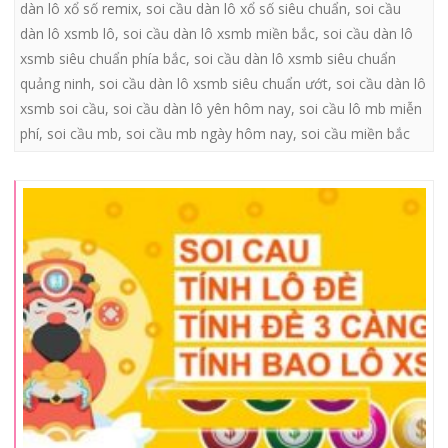
dàn lô xổ số remix
,
soi cầu dàn lô xổ số siêu chuẩn
,
soi cầu
dàn lô xsmb lô
,
soi cầu dàn lô xsmb miền bắc
,
soi cầu dàn lô
xsmb siêu chuẩn phía bắc
,
soi cầu dàn lô xsmb siêu chuẩn
quảng ninh
,
soi cầu dàn lô xsmb siêu chuẩn ướt
,
soi cầu dàn lô
xsmb soi cầu
,
soi cầu dàn lô yên hôm nay
,
soi cầu lô mb miễn
phí
,
soi cầu mb
,
soi cầu mb ngày hôm nay
,
soi cầu miền bắc