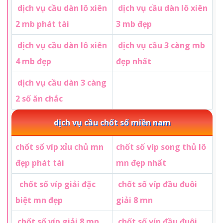
dịch vụ cầu dàn lô xiên
dịch vụ cầu dàn lô xiên
2 mb phát tài
3 mb đẹp
dịch vụ cầu dàn lô xiên
dịch vụ cầu 3 càng mb
4 mb đẹp
đẹp nhất
dịch vụ cầu dàn 3 càng
2 số ăn chắc
dịch vụ cầu chốt số miền nam
chốt số víp xỉu chủ mn
chốt số víp song thủ lô
đẹp phát tài
mn đẹp nhất
chốt số víp giải đặc
chốt số víp đầu đuôi
biệt mn đẹp
giải 8 mn
chốt số víp giải 8 mn
chốt số víp đầu đuôi