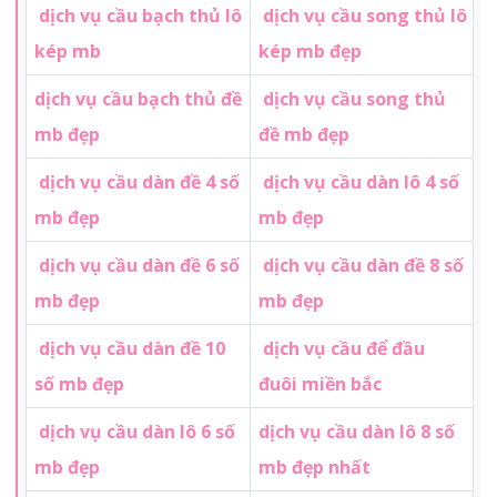
dịch vụ cầu bạch thủ lô
dịch vụ cầu song thủ lô
kép mb
kép mb đẹp
dịch vụ cầu bạch thủ đề
dịch vụ cầu song thủ
mb đẹp
đề mb đẹp
dịch vụ cầu dàn đề 4 số
dịch vụ cầu dàn lô 4 số
mb đẹp
mb đẹp
dịch vụ cầu dàn đề 6 số
dịch vụ cầu dàn đề 8 số
mb đẹp
mb đẹp
dịch vụ cầu dàn đề 10
dịch vụ cầu để đầu
số mb đẹp
đuôi miền bắc
dịch vụ cầu dàn lô 6 số
dịch vụ cầu dàn lô 8 số
mb đẹp
mb đẹp nhất