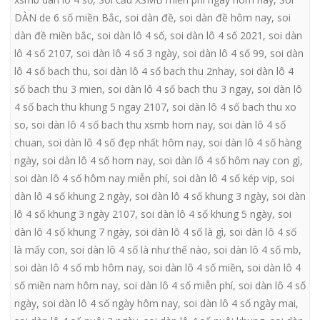
DÀN de 6 số miền Bắc
,
soi dàn đề
,
soi dàn đề hôm nay
,
soi
dàn đề miền bắc
,
soi dàn lô 4 số
,
soi dàn lô 4 số 2021
,
soi dàn
lô 4 số 2107
,
soi dàn lô 4 số 3 ngày
,
soi dàn lô 4 số 99
,
soi dàn
lô 4 số bach thu
,
soi dàn lô 4 số bach thu 2nhay
,
soi dàn lô 4
số bach thu 3 mien
,
soi dàn lô 4 số bach thu 3 ngay
,
soi dàn lô
4 số bach thu khung 5 ngay 2107
,
soi dàn lô 4 số bach thu xo
so
,
soi dàn lô 4 số bach thu xsmb hom nay
,
soi dàn lô 4 số
chuan
,
soi dàn lô 4 số đẹp nhất hôm nay
,
soi dàn lô 4 số hàng
ngày
,
soi dàn lô 4 số hom nay
,
soi dàn lô 4 số hôm nay con gì
,
soi dàn lô 4 số hôm nay miễn phí
,
soi dàn lô 4 số kép vip
,
soi
dàn lô 4 số khung 2 ngày
,
soi dàn lô 4 số khung 3 ngày
,
soi dàn
lô 4 số khung 3 ngày 2107
,
soi dàn lô 4 số khung 5 ngày
,
soi
dàn lô 4 số khung 7 ngày
,
soi dàn lô 4 số là gì
,
soi dàn lô 4 số
là mấy con
,
soi dàn lô 4 số là như thế nào
,
soi dàn lô 4 số mb
,
soi dàn lô 4 số mb hôm nay
,
soi dàn lô 4 số miền
,
soi dàn lô 4
số miền nam hôm nay
,
soi dàn lô 4 số miễn phí
,
soi dàn lô 4 số
ngày
,
soi dàn lô 4 số ngày hôm nay
,
soi dàn lô 4 số ngày mai
,