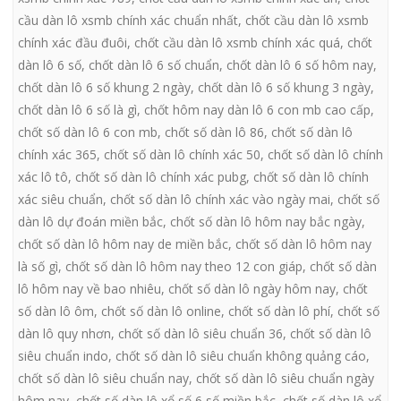
cầu dàn lô xsmb chính xác chuẩn nhất
,
chốt cầu dàn lô xsmb
chính xác đầu đuôi
,
chốt cầu dàn lô xsmb chính xác quá
,
chốt
dàn lô 6 số
,
chốt dàn lô 6 số chuẩn
,
chốt dàn lô 6 số hôm nay
,
chốt dàn lô 6 số khung 2 ngày
,
chốt dàn lô 6 số khung 3 ngày
,
chốt dàn lô 6 số là gì
,
chốt hôm nay dàn lô 6 con mb cao cấp
,
chốt số dàn lô 6 con mb
,
chốt số dàn lô 86
,
chốt số dàn lô
chính xác 365
,
chốt số dàn lô chính xác 50
,
chốt số dàn lô chính
xác lô tô
,
chốt số dàn lô chính xác pubg
,
chốt số dàn lô chính
xác siêu chuẩn
,
chốt số dàn lô chính xác vào ngày mai
,
chốt số
dàn lô dự đoán miền bắc
,
chốt số dàn lô hôm nay bắc ngày
,
chốt số dàn lô hôm nay de miền bắc
,
chốt số dàn lô hôm nay
là số gì
,
chốt số dàn lô hôm nay theo 12 con giáp
,
chốt số dàn
lô hôm nay về bao nhiêu
,
chốt số dàn lô ngày hôm nay
,
chốt
số dàn lô ôm
,
chốt số dàn lô online
,
chốt số dàn lô phí
,
chốt số
dàn lô quy nhơn
,
chốt số dàn lô siêu chuẩn 36
,
chốt số dàn lô
siêu chuẩn indo
,
chốt số dàn lô siêu chuẩn không quảng cáo
,
chốt số dàn lô siêu chuẩn nay
,
chốt số dàn lô siêu chuẩn ngày
hôm nay
,
chốt số dàn lô xổ số 6 số miền bắc
,
chốt số dàn lô xổ