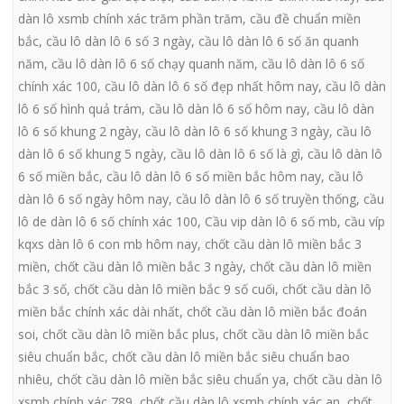
dàn lô xsmb chính xác trăm phần trăm
,
cầu đề chuẩn miền
bắc
,
cầu lô dàn lô 6 số 3 ngày
,
cầu lô dàn lô 6 số ăn quanh
năm
,
cầu lô dàn lô 6 số chạy quanh năm
,
cầu lô dàn lô 6 số
chính xác 100
,
cầu lô dàn lô 6 số đẹp nhất hôm nay
,
cầu lô dàn
lô 6 số hình quả trám
,
cầu lô dàn lô 6 số hôm nay
,
cầu lô dàn
lô 6 số khung 2 ngày
,
cầu lô dàn lô 6 số khung 3 ngày
,
cầu lô
dàn lô 6 số khung 5 ngày
,
cầu lô dàn lô 6 số là gì
,
cầu lô dàn lô
6 số miền bắc
,
cầu lô dàn lô 6 số miền bắc hôm nay
,
cầu lô
dàn lô 6 số ngày hôm nay
,
cầu lô dàn lô 6 số truyền thống
,
cầu
lô de dàn lô 6 số chính xác 100
,
Cầu vip dàn lô 6 số mb
,
cầu víp
kqxs dàn lô 6 con mb hôm nay
,
chốt cầu dàn lô miền bắc 3
miền
,
chốt cầu dàn lô miền bắc 3 ngày
,
chốt cầu dàn lô miền
bắc 3 số
,
chốt cầu dàn lô miền bắc 9 số cuối
,
chốt cầu dàn lô
miền bắc chính xác dài nhất
,
chốt cầu dàn lô miền bắc đoán
soi
,
chốt cầu dàn lô miền bắc plus
,
chốt cầu dàn lô miền bắc
siêu chuẩn bắc
,
chốt cầu dàn lô miền bắc siêu chuẩn bao
nhiêu
,
chốt cầu dàn lô miền bắc siêu chuẩn ya
,
chốt cầu dàn lô
xsmb chính xác 789
,
chốt cầu dàn lô xsmb chính xác an
,
chốt