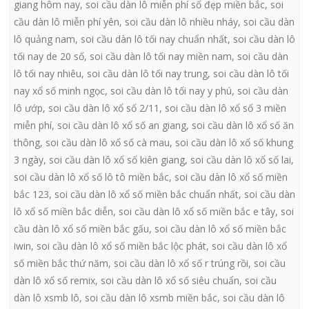
giang hôm nay
,
soi cầu dàn lô miễn phí số đẹp miền bắc
,
soi
cầu dàn lô miễn phí yên
,
soi cầu dàn lô nhiều nháy
,
soi cầu dàn
lô quảng nam
,
soi cầu dàn lô tối nay chuẩn nhất
,
soi cầu dàn lô
tối nay de 20 số
,
soi cầu dàn lô tối nay miền nam
,
soi cầu dàn
lô tối nay nhiêu
,
soi cầu dàn lô tối nay trung
,
soi cầu dàn lô tối
nay xổ số minh ngọc
,
soi cầu dàn lô tối nay y phú
,
soi cầu dàn
lô ướp
,
soi cầu dàn lô xổ số 2/11
,
soi cầu dàn lô xổ số 3 miền
miễn phí
,
soi cầu dàn lô xổ số an giang
,
soi cầu dàn lô xổ số ăn
thông
,
soi cầu dàn lô xổ số cà mau
,
soi cầu dàn lô xổ số khung
3 ngày
,
soi cầu dàn lô xổ số kiên giang
,
soi cầu dàn lô xổ số lai
,
soi cầu dàn lô xổ số lô tô miền bắc
,
soi cầu dàn lô xổ số miền
bắc 123
,
soi cầu dàn lô xổ số miền bắc chuẩn nhất
,
soi cầu dàn
lô xổ số miền bắc diễn
,
soi cầu dàn lô xổ số miền bắc e tây
,
soi
cầu dàn lô xổ số miền bắc gấu
,
soi cầu dàn lô xổ số miền bắc
iwin
,
soi cầu dàn lô xổ số miền bắc lộc phát
,
soi cầu dàn lô xổ
số miền bắc thứ năm
,
soi cầu dàn lô xổ số r trúng rồi
,
soi cầu
dàn lô xổ số remix
,
soi cầu dàn lô xổ số siêu chuẩn
,
soi cầu
dàn lô xsmb lô
,
soi cầu dàn lô xsmb miền bắc
,
soi cầu dàn lô