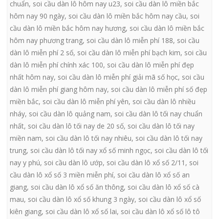
chuẩn
,
soi cầu dàn lô hôm nay u23
,
soi cầu dàn lô miền bắc
hôm nay 90 ngày
,
soi cầu dàn lô miền bắc hôm nay cầu
,
soi
cầu dàn lô miền bắc hôm nay hương
,
soi cầu dàn lô miền bắc
hôm nay phương trang
,
soi cầu dàn lô miễn phí 188
,
soi cầu
dàn lô miễn phí 2 số
,
soi cầu dàn lô miễn phí bạch kim
,
soi cầu
dàn lô miễn phí chính xác 100
,
soi cầu dàn lô miễn phí đẹp
nhất hôm nay
,
soi cầu dàn lô miễn phí giải mã số học
,
soi cầu
dàn lô miễn phí giang hôm nay
,
soi cầu dàn lô miễn phí số đẹp
miền bắc
,
soi cầu dàn lô miễn phí yên
,
soi cầu dàn lô nhiều
nháy
,
soi cầu dàn lô quảng nam
,
soi cầu dàn lô tối nay chuẩn
nhất
,
soi cầu dàn lô tối nay de 20 số
,
soi cầu dàn lô tối nay
miền nam
,
soi cầu dàn lô tối nay nhiêu
,
soi cầu dàn lô tối nay
trung
,
soi cầu dàn lô tối nay xổ số minh ngọc
,
soi cầu dàn lô tối
nay y phú
,
soi cầu dàn lô ướp
,
soi cầu dàn lô xổ số 2/11
,
soi
cầu dàn lô xổ số 3 miền miễn phí
,
soi cầu dàn lô xổ số an
giang
,
soi cầu dàn lô xổ số ăn thông
,
soi cầu dàn lô xổ số cà
mau
,
soi cầu dàn lô xổ số khung 3 ngày
,
soi cầu dàn lô xổ số
kiên giang
,
soi cầu dàn lô xổ số lai
,
soi cầu dàn lô xổ số lô tô