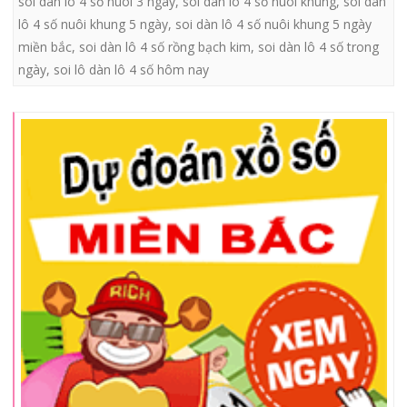
soi dàn lô 4 số nuôi 3 ngày
,
soi dàn lô 4 số nuôi khung
,
soi dàn
lô 4 số nuôi khung 5 ngày
,
soi dàn lô 4 số nuôi khung 5 ngày
miền bắc
,
soi dàn lô 4 số rồng bạch kim
,
soi dàn lô 4 số trong
ngày
,
soi lô dàn lô 4 số hôm nay