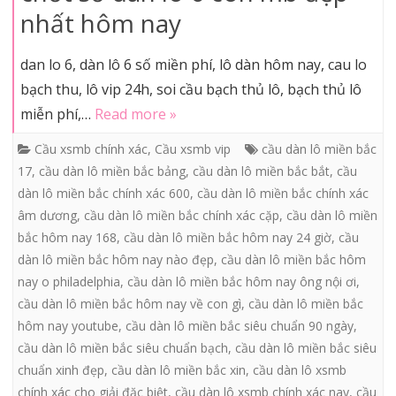
nhất hôm nay
dan lo 6, dàn lô 6 số miền phí, lô dàn hôm nay, cau lo
bạch thu, lô vip 24h, soi cầu bạch thủ lô, bạch thủ lô
miễn phí,…
Read more »
Cầu xsmb chính xác
,
Cầu xsmb vip
cầu dàn lô miền bắc
17
,
cầu dàn lô miền bắc bảng
,
cầu dàn lô miền bắc bắt
,
cầu
dàn lô miền bắc chính xác 600
,
cầu dàn lô miền bắc chính xác
âm dương
,
cầu dàn lô miền bắc chính xác cặp
,
cầu dàn lô miền
bắc hôm nay 168
,
cầu dàn lô miền bắc hôm nay 24 giờ
,
cầu
dàn lô miền bắc hôm nay nào đẹp
,
cầu dàn lô miền bắc hôm
nay o philadelphia
,
cầu dàn lô miền bắc hôm nay ông nội ơi
,
cầu dàn lô miền bắc hôm nay về con gì
,
cầu dàn lô miền bắc
hôm nay youtube
,
cầu dàn lô miền bắc siêu chuẩn 90 ngày
,
cầu dàn lô miền bắc siêu chuẩn bạch
,
cầu dàn lô miền bắc siêu
chuẩn xinh đẹp
,
cầu dàn lô miền bắc xin
,
cầu dàn lô xsmb
chính xác cho giải đặc biệt
,
cầu dàn lô xsmb chính xác nay
,
cầu