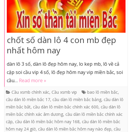
chốt số dàn lô 4 con mb đẹp
nhất hôm nay
dàn lô 3 số, dàn lô đẹp hôm nay, lo kep mb, lô về cả
cặp soi cầu vip 4 số, lô đẹp hôm nay vip miền bắc, soi
cầu…
Read more »
Cầu xsmb chính xác
,
Cầu xsmb vip
bao lô miền bắc
,
cầu dàn lô miền bắc 17
,
cầu dàn lô miền bắc bảng
,
cầu dàn lô
miền bắc bắt
,
cầu dàn lô miền bắc chính xác 600
,
cầu dàn lô
miền bắc chính xác âm dương
,
cầu dàn lô miền bắc chính xác
cặp
,
cầu dàn lô miền bắc hôm nay 168
,
cầu dàn lô miền bắc
hôm nay 24 giờ
,
cầu dàn lô miền bắc hôm nay nào đẹp
,
cầu