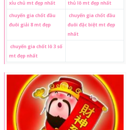
xỉu chủ mt đẹp nhất
thủ lô mt đẹp nhất
chuyến gia chốt đầu
chuyến gia chốt đầu
đuôi giải 8 mt đẹp
đuôi đặc biệt mt đẹp
nhất
chuyến gia chốt lô 3 số
mt đẹp nhất