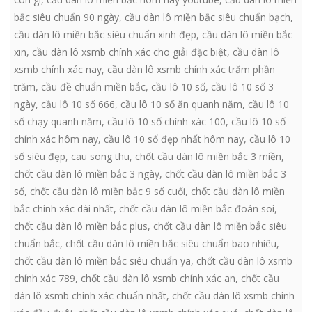
bắc siêu chuẩn 90 ngày
,
cầu dàn lô miền bắc siêu chuẩn bạch
,
cầu dàn lô miền bắc siêu chuẩn xinh đẹp
,
cầu dàn lô miền bắc
xin
,
cầu dàn lô xsmb chính xác cho giải đặc biệt
,
cầu dàn lô
xsmb chính xác nay
,
cầu dàn lô xsmb chính xác trăm phần
trăm
,
cầu đề chuẩn miền bắc
,
cầu lô 10 số
,
cầu lô 10 số 3
ngày
,
cầu lô 10 số 666
,
cầu lô 10 số ăn quanh năm
,
cầu lô 10
số chạy quanh năm
,
cầu lô 10 số chính xác 100
,
cầu lô 10 số
chính xác hôm nay
,
cầu lô 10 số đẹp nhất hôm nay
,
cầu lô 10
số siêu đẹp
,
cau song thu
,
chốt cầu dàn lô miền bắc 3 miền
,
chốt cầu dàn lô miền bắc 3 ngày
,
chốt cầu dàn lô miền bắc 3
số
,
chốt cầu dàn lô miền bắc 9 số cuối
,
chốt cầu dàn lô miền
bắc chính xác dài nhất
,
chốt cầu dàn lô miền bắc đoán soi
,
chốt cầu dàn lô miền bắc plus
,
chốt cầu dàn lô miền bắc siêu
chuẩn bắc
,
chốt cầu dàn lô miền bắc siêu chuẩn bao nhiêu
,
chốt cầu dàn lô miền bắc siêu chuẩn ya
,
chốt cầu dàn lô xsmb
chính xác 789
,
chốt cầu dàn lô xsmb chính xác an
,
chốt cầu
dàn lô xsmb chính xác chuẩn nhất
,
chốt cầu dàn lô xsmb chính