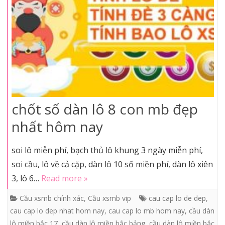
chốt số dàn lô 8 con mb đẹp
nhất hôm nay
soi lô miễn phí, bạch thủ lô khung 3 ngày miễn phí,
soi cầu, lô về cả cặp, dàn lô 10 số miền phí, dàn lô xiên
3, lô 6…
Read more »
Cầu xsmb chính xác
,
Cầu xsmb vip
cau cap lo de dep
,
cau cap lo dep nhat hom nay
,
cau cap lo mb hom nay
,
cầu dàn
lô miền bắc 17
,
cầu dàn lô miền bắc bảng
,
cầu dàn lô miền bắc