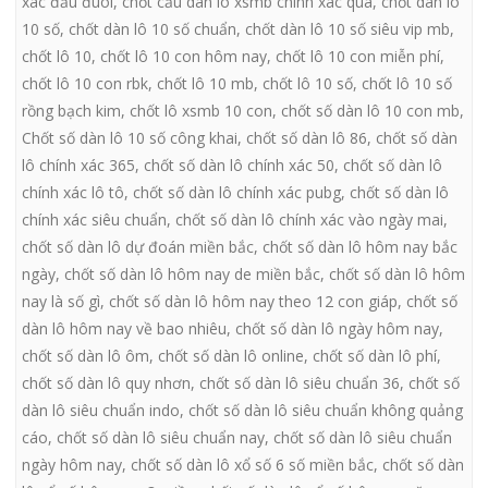
xác đầu đuôi
,
chốt cầu dàn lô xsmb chính xác quá
,
chốt dàn lô
10 số
,
chốt dàn lô 10 số chuẩn
,
chốt dàn lô 10 số siêu vip mb
,
chốt lô 10
,
chốt lô 10 con hôm nay
,
chốt lô 10 con miễn phí
,
chốt lô 10 con rbk
,
chốt lô 10 mb
,
chốt lô 10 số
,
chốt lô 10 số
rồng bạch kim
,
chốt lô xsmb 10 con
,
chốt số dàn lô 10 con mb
,
Chốt số dàn lô 10 số công khai
,
chốt số dàn lô 86
,
chốt số dàn
lô chính xác 365
,
chốt số dàn lô chính xác 50
,
chốt số dàn lô
chính xác lô tô
,
chốt số dàn lô chính xác pubg
,
chốt số dàn lô
chính xác siêu chuẩn
,
chốt số dàn lô chính xác vào ngày mai
,
chốt số dàn lô dự đoán miền bắc
,
chốt số dàn lô hôm nay bắc
ngày
,
chốt số dàn lô hôm nay de miền bắc
,
chốt số dàn lô hôm
nay là số gì
,
chốt số dàn lô hôm nay theo 12 con giáp
,
chốt số
dàn lô hôm nay về bao nhiêu
,
chốt số dàn lô ngày hôm nay
,
chốt số dàn lô ôm
,
chốt số dàn lô online
,
chốt số dàn lô phí
,
chốt số dàn lô quy nhơn
,
chốt số dàn lô siêu chuẩn 36
,
chốt số
dàn lô siêu chuẩn indo
,
chốt số dàn lô siêu chuẩn không quảng
cáo
,
chốt số dàn lô siêu chuẩn nay
,
chốt số dàn lô siêu chuẩn
ngày hôm nay
,
chốt số dàn lô xổ số 6 số miền bắc
,
chốt số dàn