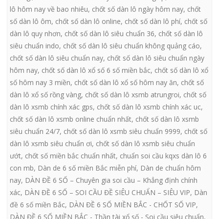
lô hôm nay về bao nhiêu
,
chốt số dàn lô ngày hôm nay
,
chốt
số dàn lô ôm
,
chốt số dàn lô online
,
chốt số dàn lô phí
,
chốt số
dàn lô quy nhơn
,
chốt số dàn lô siêu chuẩn 36
,
chốt số dàn lô
siêu chuẩn indo
,
chốt số dàn lô siêu chuẩn không quảng cáo
,
chốt số dàn lô siêu chuẩn nay
,
chốt số dàn lô siêu chuẩn ngày
hôm nay
,
chốt số dàn lô xổ số 6 số miền bắc
,
chốt số dàn lô xổ
số hôm nay 3 miền
,
chốt số dàn lô xổ số hôm nay ăn
,
chốt số
dàn lô xổ số rồng vàng
,
chốt số dàn lô xsmb atrungroi
,
chốt số
dàn lô xsmb chính xác gps
,
chốt số dàn lô xsmb chính xác uc
,
chốt số dàn lô xsmb online chuẩn nhất
,
chốt số dàn lô xsmb
siêu chuẩn 24/7
,
chốt số dàn lô xsmb siêu chuẩn 9999
,
chốt số
dàn lô xsmb siêu chuẩn ơi
,
chốt số dàn lô xsmb siêu chuẩn
ướt
,
chốt số miền bắc chuẩn nhất
,
chuẩn soi cầu kqxs dàn lô 6
con mb
,
Dàn de 6 số miền Bắc miễn phí
,
Dàn de chuẩn hôm
nay
,
DÀN ĐỀ 6 SỐ – Chuyên gia soi cầu – Khẳng định chính
xác
,
DÀN ĐỀ 6 SỐ – SOI CẦU ĐỀ SIÊU CHUẨN – SIÊU VIP
,
Dàn
đề 6 số miền Bắc
,
DÀN ĐỀ 6 SỐ MIỀN BẮC - CHỐT SỐ VIP
,
DÀN ĐỀ 6 SỐ MIỀN BẮC - Thần tài xổ số - Soi cầu siêu chuẩn
,