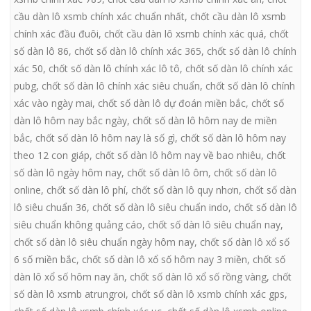
cầu dàn lô xsmb chính xác chuẩn nhất
,
chốt cầu dàn lô xsmb
chính xác đầu đuôi
,
chốt cầu dàn lô xsmb chính xác quá
,
chốt
số dàn lô 86
,
chốt số dàn lô chính xác 365
,
chốt số dàn lô chính
xác 50
,
chốt số dàn lô chính xác lô tô
,
chốt số dàn lô chính xác
pubg
,
chốt số dàn lô chính xác siêu chuẩn
,
chốt số dàn lô chính
xác vào ngày mai
,
chốt số dàn lô dự đoán miền bắc
,
chốt số
dàn lô hôm nay bắc ngày
,
chốt số dàn lô hôm nay de miền
bắc
,
chốt số dàn lô hôm nay là số gì
,
chốt số dàn lô hôm nay
theo 12 con giáp
,
chốt số dàn lô hôm nay về bao nhiêu
,
chốt
số dàn lô ngày hôm nay
,
chốt số dàn lô ôm
,
chốt số dàn lô
online
,
chốt số dàn lô phí
,
chốt số dàn lô quy nhơn
,
chốt số dàn
lô siêu chuẩn 36
,
chốt số dàn lô siêu chuẩn indo
,
chốt số dàn lô
siêu chuẩn không quảng cáo
,
chốt số dàn lô siêu chuẩn nay
,
chốt số dàn lô siêu chuẩn ngày hôm nay
,
chốt số dàn lô xổ số
6 số miền bắc
,
chốt số dàn lô xổ số hôm nay 3 miền
,
chốt số
dàn lô xổ số hôm nay ăn
,
chốt số dàn lô xổ số rồng vàng
,
chốt
số dàn lô xsmb atrungroi
,
chốt số dàn lô xsmb chính xác gps
,