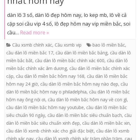
nhất hôm nay
dàn lô 3 số, dàn lô đẹp hôm nay, lo kep mb, lô về cả
cặp soi cầu vip 4 số, lô đẹp hôm nay vip miền bắc, soi
cầu…
Read more »
Cầu xsmb chính xác
,
Cầu xsmb vip
bao lô miền bắc
,
cầu dàn lô miền bắc 17
,
cầu dàn lô miền bắc bảng
,
cầu dàn lô
miền bắc bắt
,
cầu dàn lô miền bắc chính xác 600
,
cầu dàn lô
miền bắc chính xác âm dương
,
cầu dàn lô miền bắc chính xác
cặp
,
cầu dàn lô miền bắc hôm nay 168
,
cầu dàn lô miền bắc
hôm nay 24 giờ
,
cầu dàn lô miền bắc hôm nay nào đẹp
,
cầu
dàn lô miền bắc hôm nay o philadelphia
,
cầu dàn lô miền bắc
hôm nay ông nội ơi
,
cầu dàn lô miền bắc hôm nay về con gì
,
cầu dàn lô miền bắc hôm nay youtube
,
cầu dàn lô miền bắc
siêu chuẩn 90 ngày
,
cầu dàn lô miền bắc siêu chuẩn bạch
,
cầu
dàn lô miền bắc siêu chuẩn xinh đẹp
,
cầu dàn lô miền bắc xin
,
cầu dàn lô xsmb chính xác cho giải đặc biệt
,
cầu dàn lô xsmb
chính xác nay
,
cầu dàn lô xsmb chính xác trăm phần trăm
,
cau