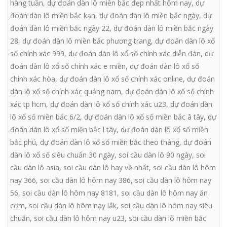
hàng tuần
,
dự đoán dàn lô miền bắc đẹp nhất hôm nay
,
dự
đoán dàn lô miền bắc kạn
,
dự đoán dàn lô miền bắc ngày
,
dự
đoán dàn lô miền bắc ngày 22
,
dự đoán dàn lô miền bắc ngày
28
,
dự đoán dàn lô miền bắc phương trang
,
dự đoán dàn lô xổ
số chính xác 999
,
dự đoán dàn lô xổ số chính xác diễn đàn
,
dự
đoán dàn lô xổ số chính xác e miền
,
dự đoán dàn lô xổ số
chính xác hòa
,
dự đoán dàn lô xổ số chính xác online
,
dự đoán
dàn lô xổ số chính xác quảng nam
,
dự đoán dàn lô xổ số chính
xác tp hcm
,
dự đoán dàn lô xổ số chính xác u23
,
dự đoán dàn
lô xổ số miền bắc 6/2
,
dự đoán dàn lô xổ số miền bắc â tây
,
dự
đoán dàn lô xổ số miền bắc l tây
,
dự đoán dàn lô xổ số miền
bắc phú
,
dự đoán dàn lô xổ số miền bắc theo tháng
,
dự đoán
dàn lô xổ số siêu chuẩn 30 ngày
,
soi cầu dàn lô 90 ngày
,
soi
cầu dàn lô asia
,
soi cầu dàn lô hay về nhất
,
soi cầu dàn lô hôm
nay 366
,
soi cầu dàn lô hôm nay 386
,
soi cầu dàn lô hôm nay
56
,
soi cầu dàn lô hôm nay 8181
,
soi cầu dàn lô hôm nay ăn
cơm
,
soi cầu dàn lô hôm nay lắk
,
soi cầu dàn lô hôm nay siêu
chuẩn
,
soi cầu dàn lô hôm nay u23
,
soi cầu dàn lô miền bắc