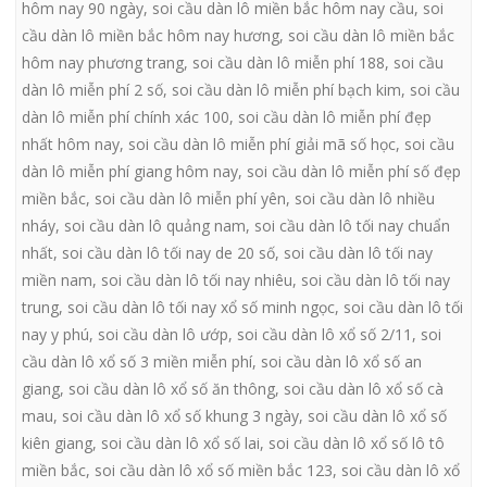
hôm nay 90 ngày
,
soi cầu dàn lô miền bắc hôm nay cầu
,
soi
cầu dàn lô miền bắc hôm nay hương
,
soi cầu dàn lô miền bắc
hôm nay phương trang
,
soi cầu dàn lô miễn phí 188
,
soi cầu
dàn lô miễn phí 2 số
,
soi cầu dàn lô miễn phí bạch kim
,
soi cầu
dàn lô miễn phí chính xác 100
,
soi cầu dàn lô miễn phí đẹp
nhất hôm nay
,
soi cầu dàn lô miễn phí giải mã số học
,
soi cầu
dàn lô miễn phí giang hôm nay
,
soi cầu dàn lô miễn phí số đẹp
miền bắc
,
soi cầu dàn lô miễn phí yên
,
soi cầu dàn lô nhiều
nháy
,
soi cầu dàn lô quảng nam
,
soi cầu dàn lô tối nay chuẩn
nhất
,
soi cầu dàn lô tối nay de 20 số
,
soi cầu dàn lô tối nay
miền nam
,
soi cầu dàn lô tối nay nhiêu
,
soi cầu dàn lô tối nay
trung
,
soi cầu dàn lô tối nay xổ số minh ngọc
,
soi cầu dàn lô tối
nay y phú
,
soi cầu dàn lô ướp
,
soi cầu dàn lô xổ số 2/11
,
soi
cầu dàn lô xổ số 3 miền miễn phí
,
soi cầu dàn lô xổ số an
giang
,
soi cầu dàn lô xổ số ăn thông
,
soi cầu dàn lô xổ số cà
mau
,
soi cầu dàn lô xổ số khung 3 ngày
,
soi cầu dàn lô xổ số
kiên giang
,
soi cầu dàn lô xổ số lai
,
soi cầu dàn lô xổ số lô tô
miền bắc
,
soi cầu dàn lô xổ số miền bắc 123
,
soi cầu dàn lô xổ