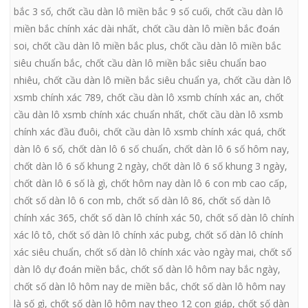
bắc 3 số
,
chốt cầu dàn lô miền bắc 9 số cuối
,
chốt cầu dàn lô
miền bắc chính xác dài nhất
,
chốt cầu dàn lô miền bắc đoán
soi
,
chốt cầu dàn lô miền bắc plus
,
chốt cầu dàn lô miền bắc
siêu chuẩn bắc
,
chốt cầu dàn lô miền bắc siêu chuẩn bao
nhiêu
,
chốt cầu dàn lô miền bắc siêu chuẩn ya
,
chốt cầu dàn lô
xsmb chính xác 789
,
chốt cầu dàn lô xsmb chính xác an
,
chốt
cầu dàn lô xsmb chính xác chuẩn nhất
,
chốt cầu dàn lô xsmb
chính xác đầu đuôi
,
chốt cầu dàn lô xsmb chính xác quá
,
chốt
dàn lô 6 số
,
chốt dàn lô 6 số chuẩn
,
chốt dàn lô 6 số hôm nay
,
chốt dàn lô 6 số khung 2 ngày
,
chốt dàn lô 6 số khung 3 ngày
,
chốt dàn lô 6 số là gì
,
chốt hôm nay dàn lô 6 con mb cao cấp
,
chốt số dàn lô 6 con mb
,
chốt số dàn lô 86
,
chốt số dàn lô
chính xác 365
,
chốt số dàn lô chính xác 50
,
chốt số dàn lô chính
xác lô tô
,
chốt số dàn lô chính xác pubg
,
chốt số dàn lô chính
xác siêu chuẩn
,
chốt số dàn lô chính xác vào ngày mai
,
chốt số
dàn lô dự đoán miền bắc
,
chốt số dàn lô hôm nay bắc ngày
,
chốt số dàn lô hôm nay de miền bắc
,
chốt số dàn lô hôm nay
là số gì
,
chốt số dàn lô hôm nay theo 12 con giáp
,
chốt số dàn