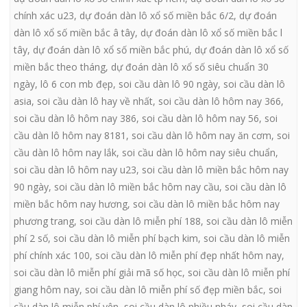
chính xác u23
,
dự đoán dàn lô xổ số miền bắc 6/2
,
dự đoán
dàn lô xổ số miền bắc â tây
,
dự đoán dàn lô xổ số miền bắc l
tây
,
dự đoán dàn lô xổ số miền bắc phú
,
dự đoán dàn lô xổ số
miền bắc theo tháng
,
dự đoán dàn lô xổ số siêu chuẩn 30
ngày
,
lô 6 con mb đẹp
,
soi cầu dàn lô 90 ngày
,
soi cầu dàn lô
asia
,
soi cầu dàn lô hay về nhất
,
soi cầu dàn lô hôm nay 366
,
soi cầu dàn lô hôm nay 386
,
soi cầu dàn lô hôm nay 56
,
soi
cầu dàn lô hôm nay 8181
,
soi cầu dàn lô hôm nay ăn cơm
,
soi
cầu dàn lô hôm nay lắk
,
soi cầu dàn lô hôm nay siêu chuẩn
,
soi cầu dàn lô hôm nay u23
,
soi cầu dàn lô miền bắc hôm nay
90 ngày
,
soi cầu dàn lô miền bắc hôm nay cầu
,
soi cầu dàn lô
miền bắc hôm nay hương
,
soi cầu dàn lô miền bắc hôm nay
phương trang
,
soi cầu dàn lô miễn phí 188
,
soi cầu dàn lô miễn
phí 2 số
,
soi cầu dàn lô miễn phí bạch kim
,
soi cầu dàn lô miễn
phí chính xác 100
,
soi cầu dàn lô miễn phí đẹp nhất hôm nay
,
soi cầu dàn lô miễn phí giải mã số học
,
soi cầu dàn lô miễn phí
giang hôm nay
,
soi cầu dàn lô miễn phí số đẹp miền bắc
,
soi
cầu dàn lô miễn phí yên
,
soi cầu dàn lô nhiều nháy
,
soi cầu dàn