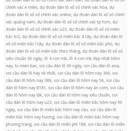
chính xác e miền
,
dự đoán dàn lô xổ số chính xác hòa
,
dự
đoán dàn lô xổ số chính xác online
,
dự đoán dàn lô xổ số chính
xác quảng nam
,
dự đoán dàn lô xổ số chính xác tp hcm
,
dự
đoán dàn lô xổ số chính xác u23
,
dự đoán dàn lô xổ số miền
bắc 6/2
,
dự đoán dàn lô xổ số miền bắc â tây
,
dự đoán dàn lô
xổ số miền bắc l tây
,
dự đoán dàn lô xổ số miền bắc phú
,
dự
đoán dàn lô xổ số miền bắc theo tháng
,
dự đoán dàn lô xổ số
siêu chuẩn 30 ngày
,
lô 4 con mb
,
lô 4 con mb đẹp nhất hôm
nay
,
lo mien bac
,
soi cầu dàn lô 90 ngày
,
soi cầu dàn lô asia
,
soi cầu dàn lô hay về nhất
,
soi cầu dàn lô hôm nay 366
,
soi
cầu dàn lô hôm nay 386
,
soi cầu dàn lô hôm nay 56
,
soi cầu
dàn lô hôm nay 8181
,
soi cầu dàn lô hôm nay ăn cơm
,
soi cầu
dàn lô hôm nay lắk
,
soi cầu dàn lô hôm nay siêu chuẩn
,
soi
cầu dàn lô hôm nay u23
,
soi cầu dàn lô miền bắc hôm nay 90
ngày
,
soi cầu dàn lô miền bắc hôm nay cầu
,
soi cầu dàn lô
miền bắc hôm nay hương
,
soi cầu dàn lô miền bắc hôm nay
phương trang
,
soi cầu dàn lô miễn phí 188
,
soi cầu dàn lô miễn