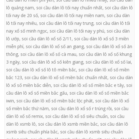
lô quảng nam
,
soi cầu dàn lô tối nay chuẩn nhất
,
soi cầu dàn lô
tối nay de 20 số
,
soi cầu dàn lô tối nay miền nam
,
soi cầu dàn
lô tối nay nhiêu
,
soi cầu dàn lô tối nay trung
,
soi cầu dàn lô tối
nay xổ số minh ngọc
,
soi cầu dàn lô tối nay y phú
,
soi cầu dàn
lô ướp
,
soi cầu dàn lô xổ số 2/11
,
soi cầu dàn lô xổ số 3 miền
miễn phí
,
soi cầu dàn lô xổ số an giang
,
soi cầu dàn lô xổ số ăn
thông
,
soi cầu dàn lô xổ số cà mau
,
soi cầu dàn lô xổ số khung
3 ngày
,
soi cầu dàn lô xổ số kiên giang
,
soi cầu dàn lô xổ số lai
,
soi cầu dàn lô xổ số lô tô miền bắc
,
soi cầu dàn lô xổ số miền
bắc 123
,
soi cầu dàn lô xổ số miền bắc chuẩn nhất
,
soi cầu dàn
lô xổ số miền bắc diễn
,
soi cầu dàn lô xổ số miền bắc e tây
,
soi
cầu dàn lô xổ số miền bắc gấu
,
soi cầu dàn lô xổ số miền bắc
iwin
,
soi cầu dàn lô xổ số miền bắc lộc phát
,
soi cầu dàn lô xổ
số miền bắc thứ năm
,
soi cầu dàn lô xổ số r trúng rồi
,
soi cầu
dàn lô xổ số remix
,
soi cầu dàn lô xổ số siêu chuẩn
,
soi cầu
dàn lô xsmb lô
,
soi cầu dàn lô xsmb miền bắc
,
soi cầu dàn lô
xsmb siêu chuẩn phía bắc
,
soi cầu dàn lô xsmb siêu chuẩn