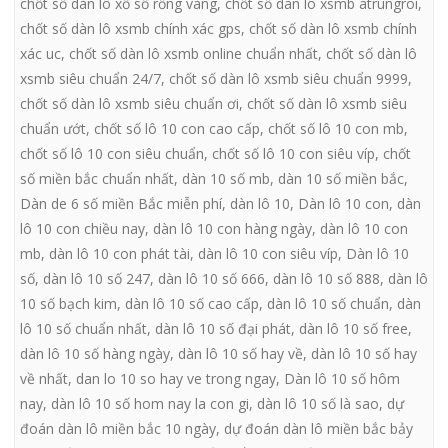
chốt số dàn lô xổ số rồng vàng
,
chốt số dàn lô xsmb atrungroi
,
chốt số dàn lô xsmb chính xác gps
,
chốt số dàn lô xsmb chính
xác uc
,
chốt số dàn lô xsmb online chuẩn nhất
,
chốt số dàn lô
xsmb siêu chuẩn 24/7
,
chốt số dàn lô xsmb siêu chuẩn 9999
,
chốt số dàn lô xsmb siêu chuẩn ơi
,
chốt số dàn lô xsmb siêu
chuẩn ướt
,
chốt số lô 10 con cao cấp
,
chốt số lô 10 con mb
,
chốt số lô 10 con siêu chuẩn
,
chốt số lô 10 con siêu víp
,
chốt
số miền bắc chuẩn nhất
,
dàn 10 số mb
,
dàn 10 số miền bắc
,
Dàn de 6 số miền Bắc miễn phí
,
dàn lô 10
,
Dàn lô 10 con
,
dàn
lô 10 con chiều nay
,
dàn lô 10 con hàng ngày
,
dàn lô 10 con
mb
,
dàn lô 10 con phát tài
,
dàn lô 10 con siêu víp
,
Dàn lô 10
số
,
dàn lô 10 số 247
,
dàn lô 10 số 666
,
dàn lô 10 số 888
,
dàn lô
10 số bạch kim
,
dàn lô 10 số cao cấp
,
dàn lô 10 số chuẩn
,
dàn
lô 10 số chuẩn nhất
,
dàn lô 10 số đại phát
,
dàn lô 10 số free
,
dàn lô 10 số hàng ngày
,
dàn lô 10 số hay về
,
dàn lô 10 số hay
về nhất
,
dan lo 10 so hay ve trong ngay
,
Dàn lô 10 số hôm
nay
,
dàn lô 10 số hom nay la con gi
,
dàn lô 10 số là sao
,
dự
đoán dàn lô miền bắc 10 ngày
,
dự đoán dàn lô miền bắc bảy