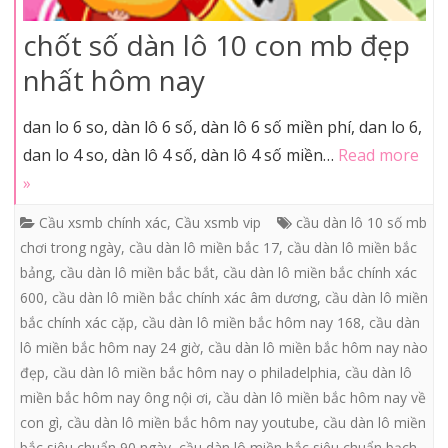
chốt số dàn lô 10 con mb đẹp
nhất hôm nay
dan lo 6 so, dàn lô 6 số, dàn lô 6 số miền phí, dan lo 6,
dan lo 4 so, dàn lô 4 số, dàn lô 4 số miền…
Read more
»
Cầu xsmb chính xác
,
Cầu xsmb vip
cầu dàn lô 10 số mb
chơi trong ngày
,
cầu dàn lô miền bắc 17
,
cầu dàn lô miền bắc
bảng
,
cầu dàn lô miền bắc bắt
,
cầu dàn lô miền bắc chính xác
600
,
cầu dàn lô miền bắc chính xác âm dương
,
cầu dàn lô miền
bắc chính xác cặp
,
cầu dàn lô miền bắc hôm nay 168
,
cầu dàn
lô miền bắc hôm nay 24 giờ
,
cầu dàn lô miền bắc hôm nay nào
đẹp
,
cầu dàn lô miền bắc hôm nay o philadelphia
,
cầu dàn lô
miền bắc hôm nay ông nội ơi
,
cầu dàn lô miền bắc hôm nay về
con gì
,
cầu dàn lô miền bắc hôm nay youtube
,
cầu dàn lô miền
bắc siêu chuẩn 90 ngày
,
cầu dàn lô miền bắc siêu chuẩn bạch
,