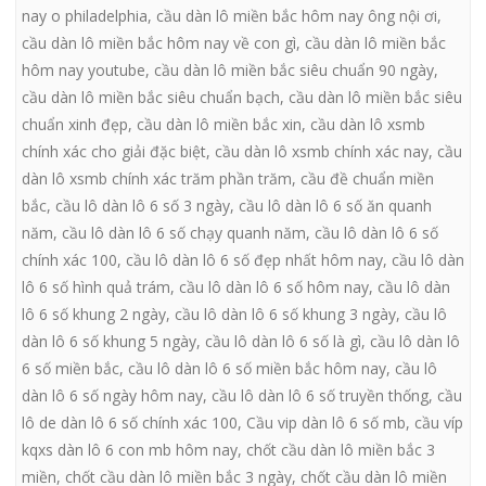
nay o philadelphia
,
cầu dàn lô miền bắc hôm nay ông nội ơi
,
cầu dàn lô miền bắc hôm nay về con gì
,
cầu dàn lô miền bắc
hôm nay youtube
,
cầu dàn lô miền bắc siêu chuẩn 90 ngày
,
cầu dàn lô miền bắc siêu chuẩn bạch
,
cầu dàn lô miền bắc siêu
chuẩn xinh đẹp
,
cầu dàn lô miền bắc xin
,
cầu dàn lô xsmb
chính xác cho giải đặc biệt
,
cầu dàn lô xsmb chính xác nay
,
cầu
dàn lô xsmb chính xác trăm phần trăm
,
cầu đề chuẩn miền
bắc
,
cầu lô dàn lô 6 số 3 ngày
,
cầu lô dàn lô 6 số ăn quanh
năm
,
cầu lô dàn lô 6 số chạy quanh năm
,
cầu lô dàn lô 6 số
chính xác 100
,
cầu lô dàn lô 6 số đẹp nhất hôm nay
,
cầu lô dàn
lô 6 số hình quả trám
,
cầu lô dàn lô 6 số hôm nay
,
cầu lô dàn
lô 6 số khung 2 ngày
,
cầu lô dàn lô 6 số khung 3 ngày
,
cầu lô
dàn lô 6 số khung 5 ngày
,
cầu lô dàn lô 6 số là gì
,
cầu lô dàn lô
6 số miền bắc
,
cầu lô dàn lô 6 số miền bắc hôm nay
,
cầu lô
dàn lô 6 số ngày hôm nay
,
cầu lô dàn lô 6 số truyền thống
,
cầu
lô de dàn lô 6 số chính xác 100
,
Cầu vip dàn lô 6 số mb
,
cầu víp
kqxs dàn lô 6 con mb hôm nay
,
chốt cầu dàn lô miền bắc 3
miền
,
chốt cầu dàn lô miền bắc 3 ngày
,
chốt cầu dàn lô miền