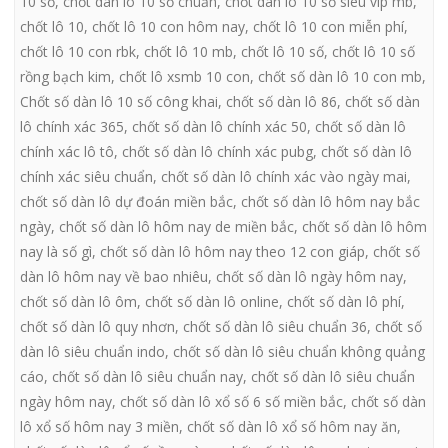
10 số
,
chốt dàn lô 10 số chuẩn
,
chốt dàn lô 10 số siêu vip mb
,
chốt lô 10
,
chốt lô 10 con hôm nay
,
chốt lô 10 con miễn phí
,
chốt lô 10 con rbk
,
chốt lô 10 mb
,
chốt lô 10 số
,
chốt lô 10 số
rồng bạch kim
,
chốt lô xsmb 10 con
,
chốt số dàn lô 10 con mb
,
Chốt số dàn lô 10 số công khai
,
chốt số dàn lô 86
,
chốt số dàn
lô chính xác 365
,
chốt số dàn lô chính xác 50
,
chốt số dàn lô
chính xác lô tô
,
chốt số dàn lô chính xác pubg
,
chốt số dàn lô
chính xác siêu chuẩn
,
chốt số dàn lô chính xác vào ngày mai
,
chốt số dàn lô dự đoán miền bắc
,
chốt số dàn lô hôm nay bắc
ngày
,
chốt số dàn lô hôm nay de miền bắc
,
chốt số dàn lô hôm
nay là số gì
,
chốt số dàn lô hôm nay theo 12 con giáp
,
chốt số
dàn lô hôm nay về bao nhiêu
,
chốt số dàn lô ngày hôm nay
,
chốt số dàn lô ôm
,
chốt số dàn lô online
,
chốt số dàn lô phí
,
chốt số dàn lô quy nhơn
,
chốt số dàn lô siêu chuẩn 36
,
chốt số
dàn lô siêu chuẩn indo
,
chốt số dàn lô siêu chuẩn không quảng
cáo
,
chốt số dàn lô siêu chuẩn nay
,
chốt số dàn lô siêu chuẩn
ngày hôm nay
,
chốt số dàn lô xổ số 6 số miền bắc
,
chốt số dàn
lô xổ số hôm nay 3 miền
,
chốt số dàn lô xổ số hôm nay ăn
,