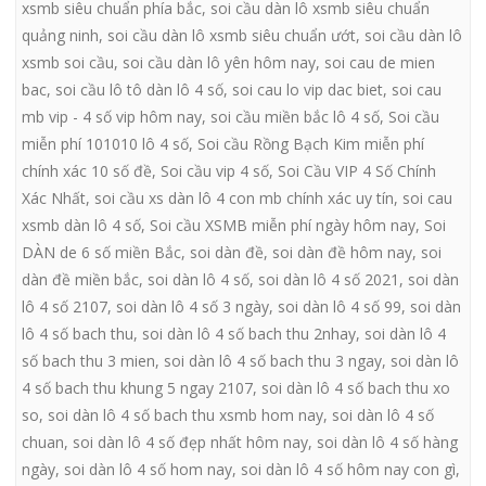
xsmb siêu chuẩn phía bắc
,
soi cầu dàn lô xsmb siêu chuẩn
quảng ninh
,
soi cầu dàn lô xsmb siêu chuẩn ướt
,
soi cầu dàn lô
xsmb soi cầu
,
soi cầu dàn lô yên hôm nay
,
soi cau de mien
bac
,
soi cầu lô tô dàn lô 4 số
,
soi cau lo vip dac biet
,
soi cau
mb vip - 4 số vip hôm nay
,
soi cầu miền bắc lô 4 số
,
Soi cầu
miễn phí 101010 lô 4 số
,
Soi cầu Rồng Bạch Kim miễn phí
chính xác 10 số đề
,
Soi cầu vip 4 số
,
Soi Cầu VIP 4 Số Chính
Xác Nhất
,
soi cầu xs dàn lô 4 con mb chính xác uy tín
,
soi cau
xsmb dàn lô 4 số
,
Soi cầu XSMB miễn phí ngày hôm nay
,
Soi
DÀN de 6 số miền Bắc
,
soi dàn đề
,
soi dàn đề hôm nay
,
soi
dàn đề miền bắc
,
soi dàn lô 4 số
,
soi dàn lô 4 số 2021
,
soi dàn
lô 4 số 2107
,
soi dàn lô 4 số 3 ngày
,
soi dàn lô 4 số 99
,
soi dàn
lô 4 số bach thu
,
soi dàn lô 4 số bach thu 2nhay
,
soi dàn lô 4
số bach thu 3 mien
,
soi dàn lô 4 số bach thu 3 ngay
,
soi dàn lô
4 số bach thu khung 5 ngay 2107
,
soi dàn lô 4 số bach thu xo
so
,
soi dàn lô 4 số bach thu xsmb hom nay
,
soi dàn lô 4 số
chuan
,
soi dàn lô 4 số đẹp nhất hôm nay
,
soi dàn lô 4 số hàng
ngày
,
soi dàn lô 4 số hom nay
,
soi dàn lô 4 số hôm nay con gì
,