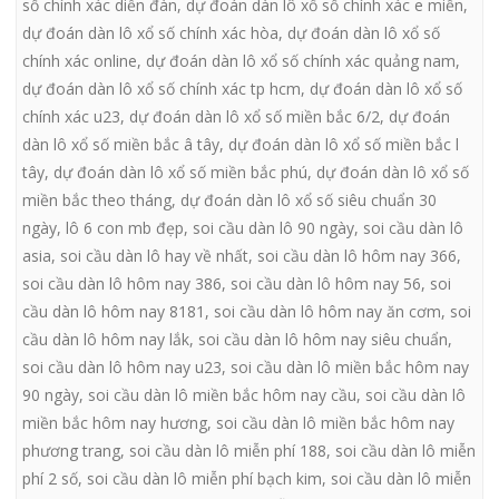
số chính xác diễn đàn
,
dự đoán dàn lô xổ số chính xác e miền
,
dự đoán dàn lô xổ số chính xác hòa
,
dự đoán dàn lô xổ số
chính xác online
,
dự đoán dàn lô xổ số chính xác quảng nam
,
dự đoán dàn lô xổ số chính xác tp hcm
,
dự đoán dàn lô xổ số
chính xác u23
,
dự đoán dàn lô xổ số miền bắc 6/2
,
dự đoán
dàn lô xổ số miền bắc â tây
,
dự đoán dàn lô xổ số miền bắc l
tây
,
dự đoán dàn lô xổ số miền bắc phú
,
dự đoán dàn lô xổ số
miền bắc theo tháng
,
dự đoán dàn lô xổ số siêu chuẩn 30
ngày
,
lô 6 con mb đẹp
,
soi cầu dàn lô 90 ngày
,
soi cầu dàn lô
asia
,
soi cầu dàn lô hay về nhất
,
soi cầu dàn lô hôm nay 366
,
soi cầu dàn lô hôm nay 386
,
soi cầu dàn lô hôm nay 56
,
soi
cầu dàn lô hôm nay 8181
,
soi cầu dàn lô hôm nay ăn cơm
,
soi
cầu dàn lô hôm nay lắk
,
soi cầu dàn lô hôm nay siêu chuẩn
,
soi cầu dàn lô hôm nay u23
,
soi cầu dàn lô miền bắc hôm nay
90 ngày
,
soi cầu dàn lô miền bắc hôm nay cầu
,
soi cầu dàn lô
miền bắc hôm nay hương
,
soi cầu dàn lô miền bắc hôm nay
phương trang
,
soi cầu dàn lô miễn phí 188
,
soi cầu dàn lô miễn
phí 2 số
,
soi cầu dàn lô miễn phí bạch kim
,
soi cầu dàn lô miễn