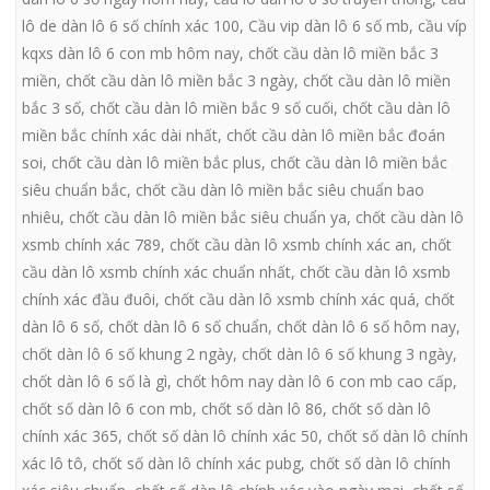
lô de dàn lô 6 số chính xác 100
,
Cầu vip dàn lô 6 số mb
,
cầu víp
kqxs dàn lô 6 con mb hôm nay
,
chốt cầu dàn lô miền bắc 3
miền
,
chốt cầu dàn lô miền bắc 3 ngày
,
chốt cầu dàn lô miền
bắc 3 số
,
chốt cầu dàn lô miền bắc 9 số cuối
,
chốt cầu dàn lô
miền bắc chính xác dài nhất
,
chốt cầu dàn lô miền bắc đoán
soi
,
chốt cầu dàn lô miền bắc plus
,
chốt cầu dàn lô miền bắc
siêu chuẩn bắc
,
chốt cầu dàn lô miền bắc siêu chuẩn bao
nhiêu
,
chốt cầu dàn lô miền bắc siêu chuẩn ya
,
chốt cầu dàn lô
xsmb chính xác 789
,
chốt cầu dàn lô xsmb chính xác an
,
chốt
cầu dàn lô xsmb chính xác chuẩn nhất
,
chốt cầu dàn lô xsmb
chính xác đầu đuôi
,
chốt cầu dàn lô xsmb chính xác quá
,
chốt
dàn lô 6 số
,
chốt dàn lô 6 số chuẩn
,
chốt dàn lô 6 số hôm nay
,
chốt dàn lô 6 số khung 2 ngày
,
chốt dàn lô 6 số khung 3 ngày
,
chốt dàn lô 6 số là gì
,
chốt hôm nay dàn lô 6 con mb cao cấp
,
chốt số dàn lô 6 con mb
,
chốt số dàn lô 86
,
chốt số dàn lô
chính xác 365
,
chốt số dàn lô chính xác 50
,
chốt số dàn lô chính
xác lô tô
,
chốt số dàn lô chính xác pubg
,
chốt số dàn lô chính