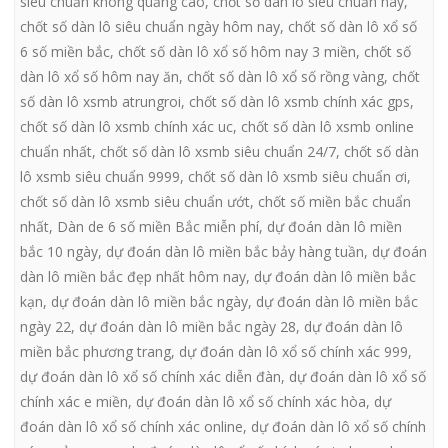
siêu chuẩn không quảng cáo
,
chốt số dàn lô siêu chuẩn nay
,
chốt số dàn lô siêu chuẩn ngày hôm nay
,
chốt số dàn lô xổ số
6 số miền bắc
,
chốt số dàn lô xổ số hôm nay 3 miền
,
chốt số
dàn lô xổ số hôm nay ăn
,
chốt số dàn lô xổ số rồng vàng
,
chốt
số dàn lô xsmb atrungroi
,
chốt số dàn lô xsmb chính xác gps
,
chốt số dàn lô xsmb chính xác uc
,
chốt số dàn lô xsmb online
chuẩn nhất
,
chốt số dàn lô xsmb siêu chuẩn 24/7
,
chốt số dàn
lô xsmb siêu chuẩn 9999
,
chốt số dàn lô xsmb siêu chuẩn ơi
,
chốt số dàn lô xsmb siêu chuẩn ướt
,
chốt số miền bắc chuẩn
nhất
,
Dàn de 6 số miền Bắc miễn phí
,
dự đoán dàn lô miền
bắc 10 ngày
,
dự đoán dàn lô miền bắc bảy hàng tuần
,
dự đoán
dàn lô miền bắc đẹp nhất hôm nay
,
dự đoán dàn lô miền bắc
kạn
,
dự đoán dàn lô miền bắc ngày
,
dự đoán dàn lô miền bắc
ngày 22
,
dự đoán dàn lô miền bắc ngày 28
,
dự đoán dàn lô
miền bắc phương trang
,
dự đoán dàn lô xổ số chính xác 999
,
dự đoán dàn lô xổ số chính xác diễn đàn
,
dự đoán dàn lô xổ số
chính xác e miền
,
dự đoán dàn lô xổ số chính xác hòa
,
dự
đoán dàn lô xổ số chính xác online
,
dự đoán dàn lô xổ số chính