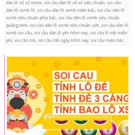
dàn lô xổ số remix
,
soi cầu dàn lô xổ số siêu chuẩn
,
soi cầu
dàn lô xsmb lô
,
soi cầu dàn lô xsmb miền bắc
,
soi cầu dàn lô
xsmb siêu chuẩn phía bắc
,
soi cầu dàn lô xsmb siêu chuẩn
quảng ninh
,
soi cầu dàn lô xsmb siêu chuẩn ướt
,
soi cầu dàn lô
xsmb soi cầu
,
soi cầu dàn lô yên hôm nay
,
soi cầu lô mb miễn
phí
,
soi cầu mb
,
soi cầu mb ngày hôm nay
,
soi cầu miền bắc