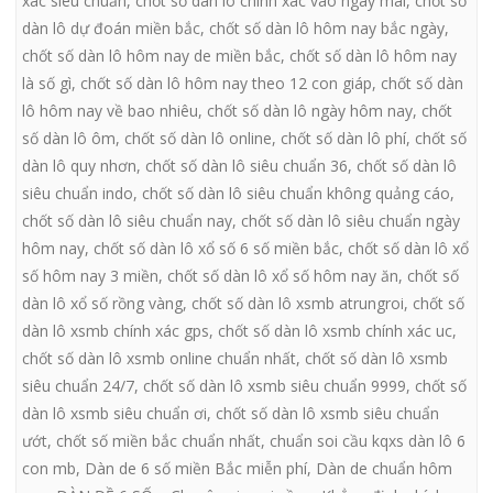
xác siêu chuẩn
,
chốt số dàn lô chính xác vào ngày mai
,
chốt số
dàn lô dự đoán miền bắc
,
chốt số dàn lô hôm nay bắc ngày
,
chốt số dàn lô hôm nay de miền bắc
,
chốt số dàn lô hôm nay
là số gì
,
chốt số dàn lô hôm nay theo 12 con giáp
,
chốt số dàn
lô hôm nay về bao nhiêu
,
chốt số dàn lô ngày hôm nay
,
chốt
số dàn lô ôm
,
chốt số dàn lô online
,
chốt số dàn lô phí
,
chốt số
dàn lô quy nhơn
,
chốt số dàn lô siêu chuẩn 36
,
chốt số dàn lô
siêu chuẩn indo
,
chốt số dàn lô siêu chuẩn không quảng cáo
,
chốt số dàn lô siêu chuẩn nay
,
chốt số dàn lô siêu chuẩn ngày
hôm nay
,
chốt số dàn lô xổ số 6 số miền bắc
,
chốt số dàn lô xổ
số hôm nay 3 miền
,
chốt số dàn lô xổ số hôm nay ăn
,
chốt số
dàn lô xổ số rồng vàng
,
chốt số dàn lô xsmb atrungroi
,
chốt số
dàn lô xsmb chính xác gps
,
chốt số dàn lô xsmb chính xác uc
,
chốt số dàn lô xsmb online chuẩn nhất
,
chốt số dàn lô xsmb
siêu chuẩn 24/7
,
chốt số dàn lô xsmb siêu chuẩn 9999
,
chốt số
dàn lô xsmb siêu chuẩn ơi
,
chốt số dàn lô xsmb siêu chuẩn
ướt
,
chốt số miền bắc chuẩn nhất
,
chuẩn soi cầu kqxs dàn lô 6
con mb
,
Dàn de 6 số miền Bắc miễn phí
,
Dàn de chuẩn hôm