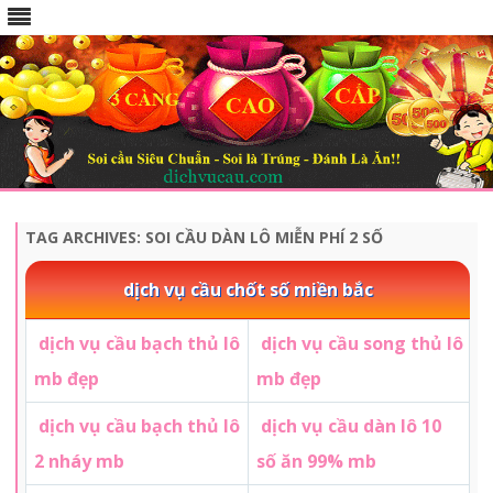
Skip
to
content
TAG ARCHIVES:
SOI CẦU DÀN LÔ MIỄN PHÍ 2 SỐ
dịch vụ cầu chốt số miền bắc
dịch vụ cầu bạch thủ lô
dịch vụ cầu song thủ lô
mb đẹp
mb đẹp
dịch vụ cầu bạch thủ lô
dịch vụ cầu dàn lô 10
2 nháy mb
số ăn 99% mb