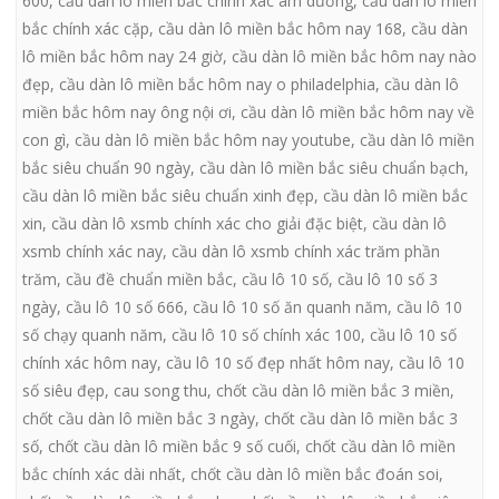
600
,
cầu dàn lô miền bắc chính xác âm dương
,
cầu dàn lô miền
bắc chính xác cặp
,
cầu dàn lô miền bắc hôm nay 168
,
cầu dàn
lô miền bắc hôm nay 24 giờ
,
cầu dàn lô miền bắc hôm nay nào
đẹp
,
cầu dàn lô miền bắc hôm nay o philadelphia
,
cầu dàn lô
miền bắc hôm nay ông nội ơi
,
cầu dàn lô miền bắc hôm nay về
con gì
,
cầu dàn lô miền bắc hôm nay youtube
,
cầu dàn lô miền
bắc siêu chuẩn 90 ngày
,
cầu dàn lô miền bắc siêu chuẩn bạch
,
cầu dàn lô miền bắc siêu chuẩn xinh đẹp
,
cầu dàn lô miền bắc
xin
,
cầu dàn lô xsmb chính xác cho giải đặc biệt
,
cầu dàn lô
xsmb chính xác nay
,
cầu dàn lô xsmb chính xác trăm phần
trăm
,
cầu đề chuẩn miền bắc
,
cầu lô 10 số
,
cầu lô 10 số 3
ngày
,
cầu lô 10 số 666
,
cầu lô 10 số ăn quanh năm
,
cầu lô 10
số chạy quanh năm
,
cầu lô 10 số chính xác 100
,
cầu lô 10 số
chính xác hôm nay
,
cầu lô 10 số đẹp nhất hôm nay
,
cầu lô 10
số siêu đẹp
,
cau song thu
,
chốt cầu dàn lô miền bắc 3 miền
,
chốt cầu dàn lô miền bắc 3 ngày
,
chốt cầu dàn lô miền bắc 3
số
,
chốt cầu dàn lô miền bắc 9 số cuối
,
chốt cầu dàn lô miền
bắc chính xác dài nhất
,
chốt cầu dàn lô miền bắc đoán soi
,