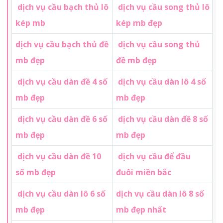
dịch vụ cầu bạch thủ lô
dịch vụ cầu song thủ lô
kép mb
kép mb đẹp
dịch vụ cầu bạch thủ đề
dịch vụ cầu song thủ
mb đẹp
đề mb đẹp
dịch vụ cầu dàn đề 4 số
dịch vụ cầu dàn lô 4 số
mb đẹp
mb đẹp
dịch vụ cầu dàn đề 6 số
dịch vụ cầu dàn đề 8 số
mb đẹp
mb đẹp
dịch vụ cầu dàn đề 10
dịch vụ cầu để đầu
số mb đẹp
đuôi miền bắc
dịch vụ cầu dàn lô 6 số
dịch vụ cầu dàn lô 8 số
mb đẹp
mb đẹp nhất