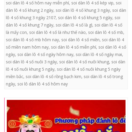
soi dàn lô 4 số hôm nay miễn phí
,
soi dàn lô 4 số kép vip
,
soi
dàn lô 4 số khung 2 ngày
,
soi dàn lô 4 số khung 3 ngày
,
soi dàn
lô 4 số khung 3 ngày 2107
,
soi dàn lô 4 số khung 5 ngày
,
soi
dàn lô 4 số khung 7 ngày
,
soi dàn lô 4 số là gì
,
soi dàn lô 4 số
là mấy con
,
soi dàn lô 4 số là như thế nào
,
soi dàn lô 4 số mb
,
soi dàn lô 4 số mb hôm nay
,
soi dàn lô 4 số miền
,
soi dàn lô 4
số miền nam hôm nay
,
soi dàn lô 4 số miễn phí
,
soi dàn lô 4 số
ngày
,
soi dàn lô 4 số ngày hôm nay
,
soi dàn lô 4 số ngày mai
,
soi dàn lô 4 số nuôi 3 ngày
,
soi dàn lô 4 số nuôi khung
,
soi dàn
lô 4 số nuôi khung 5 ngày
,
soi dàn lô 4 số nuôi khung 5 ngày
miền bắc
,
soi dàn lô 4 số rồng bạch kim
,
soi dàn lô 4 số trong
ngày
,
soi lô dàn lô 4 số hôm nay