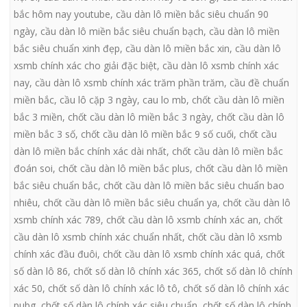
bắc hôm nay youtube
,
cầu dàn lô miền bắc siêu chuẩn 90
ngày
,
cầu dàn lô miền bắc siêu chuẩn bạch
,
cầu dàn lô miền
bắc siêu chuẩn xinh đẹp
,
cầu dàn lô miền bắc xin
,
cầu dàn lô
xsmb chính xác cho giải đặc biệt
,
cầu dàn lô xsmb chính xác
nay
,
cầu dàn lô xsmb chính xác trăm phần trăm
,
cầu đề chuẩn
miền bắc
,
cầu lô cặp 3 ngày
,
cau lo mb
,
chốt cầu dàn lô miền
bắc 3 miền
,
chốt cầu dàn lô miền bắc 3 ngày
,
chốt cầu dàn lô
miền bắc 3 số
,
chốt cầu dàn lô miền bắc 9 số cuối
,
chốt cầu
dàn lô miền bắc chính xác dài nhất
,
chốt cầu dàn lô miền bắc
đoán soi
,
chốt cầu dàn lô miền bắc plus
,
chốt cầu dàn lô miền
bắc siêu chuẩn bắc
,
chốt cầu dàn lô miền bắc siêu chuẩn bao
nhiêu
,
chốt cầu dàn lô miền bắc siêu chuẩn ya
,
chốt cầu dàn lô
xsmb chính xác 789
,
chốt cầu dàn lô xsmb chính xác an
,
chốt
cầu dàn lô xsmb chính xác chuẩn nhất
,
chốt cầu dàn lô xsmb
chính xác đầu đuôi
,
chốt cầu dàn lô xsmb chính xác quá
,
chốt
số dàn lô 86
,
chốt số dàn lô chính xác 365
,
chốt số dàn lô chính
xác 50
,
chốt số dàn lô chính xác lô tô
,
chốt số dàn lô chính xác
pubg
,
chốt số dàn lô chính xác siêu chuẩn
,
chốt số dàn lô chính