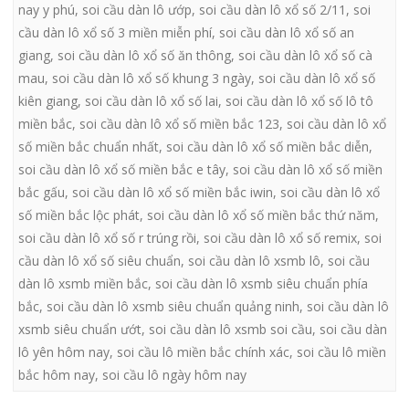
nay y phú
,
soi cầu dàn lô ướp
,
soi cầu dàn lô xổ số 2/11
,
soi
cầu dàn lô xổ số 3 miền miễn phí
,
soi cầu dàn lô xổ số an
giang
,
soi cầu dàn lô xổ số ăn thông
,
soi cầu dàn lô xổ số cà
mau
,
soi cầu dàn lô xổ số khung 3 ngày
,
soi cầu dàn lô xổ số
kiên giang
,
soi cầu dàn lô xổ số lai
,
soi cầu dàn lô xổ số lô tô
miền bắc
,
soi cầu dàn lô xổ số miền bắc 123
,
soi cầu dàn lô xổ
số miền bắc chuẩn nhất
,
soi cầu dàn lô xổ số miền bắc diễn
,
soi cầu dàn lô xổ số miền bắc e tây
,
soi cầu dàn lô xổ số miền
bắc gấu
,
soi cầu dàn lô xổ số miền bắc iwin
,
soi cầu dàn lô xổ
số miền bắc lộc phát
,
soi cầu dàn lô xổ số miền bắc thứ năm
,
soi cầu dàn lô xổ số r trúng rồi
,
soi cầu dàn lô xổ số remix
,
soi
cầu dàn lô xổ số siêu chuẩn
,
soi cầu dàn lô xsmb lô
,
soi cầu
dàn lô xsmb miền bắc
,
soi cầu dàn lô xsmb siêu chuẩn phía
bắc
,
soi cầu dàn lô xsmb siêu chuẩn quảng ninh
,
soi cầu dàn lô
xsmb siêu chuẩn ướt
,
soi cầu dàn lô xsmb soi cầu
,
soi cầu dàn
lô yên hôm nay
,
soi cầu lô miền bắc chính xác
,
soi cầu lô miền
bắc hôm nay
,
soi cầu lô ngày hôm nay