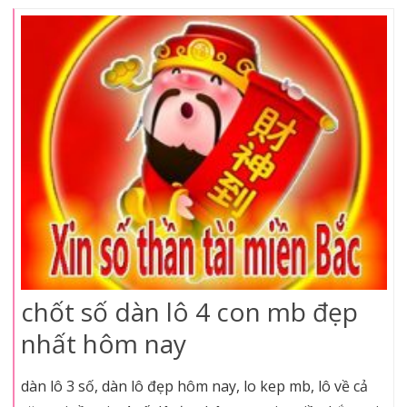
chốt số dàn lô 4 con mb đẹp
nhất hôm nay
dàn lô 3 số, dàn lô đẹp hôm nay, lo kep mb, lô về cả