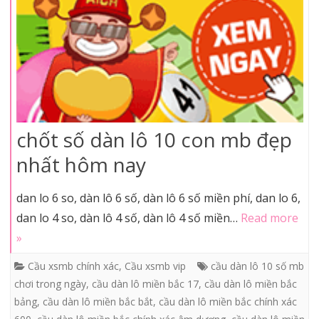
chốt số dàn lô 10 con mb đẹp
nhất hôm nay
dan lo 6 so, dàn lô 6 số, dàn lô 6 số miền phí, dan lo 6,
dan lo 4 so, dàn lô 4 số, dàn lô 4 số miền…
Read more
»
Cầu xsmb chính xác
,
Cầu xsmb vip
cầu dàn lô 10 số mb
chơi trong ngày
,
cầu dàn lô miền bắc 17
,
cầu dàn lô miền bắc
bảng
,
cầu dàn lô miền bắc bắt
,
cầu dàn lô miền bắc chính xác