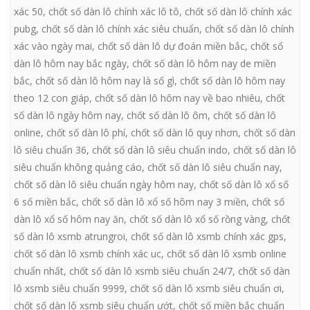
xác 50
,
chốt số dàn lô chính xác lô tô
,
chốt số dàn lô chính xác
pubg
,
chốt số dàn lô chính xác siêu chuẩn
,
chốt số dàn lô chính
xác vào ngày mai
,
chốt số dàn lô dự đoán miền bắc
,
chốt số
dàn lô hôm nay bắc ngày
,
chốt số dàn lô hôm nay de miền
bắc
,
chốt số dàn lô hôm nay là số gì
,
chốt số dàn lô hôm nay
theo 12 con giáp
,
chốt số dàn lô hôm nay về bao nhiêu
,
chốt
số dàn lô ngày hôm nay
,
chốt số dàn lô ôm
,
chốt số dàn lô
online
,
chốt số dàn lô phí
,
chốt số dàn lô quy nhơn
,
chốt số dàn
lô siêu chuẩn 36
,
chốt số dàn lô siêu chuẩn indo
,
chốt số dàn lô
siêu chuẩn không quảng cáo
,
chốt số dàn lô siêu chuẩn nay
,
chốt số dàn lô siêu chuẩn ngày hôm nay
,
chốt số dàn lô xổ số
6 số miền bắc
,
chốt số dàn lô xổ số hôm nay 3 miền
,
chốt số
dàn lô xổ số hôm nay ăn
,
chốt số dàn lô xổ số rồng vàng
,
chốt
số dàn lô xsmb atrungroi
,
chốt số dàn lô xsmb chính xác gps
,
chốt số dàn lô xsmb chính xác uc
,
chốt số dàn lô xsmb online
chuẩn nhất
,
chốt số dàn lô xsmb siêu chuẩn 24/7
,
chốt số dàn
lô xsmb siêu chuẩn 9999
,
chốt số dàn lô xsmb siêu chuẩn ơi
,
chốt số dàn lô xsmb siêu chuẩn ướt
,
chốt số miền bắc chuẩn