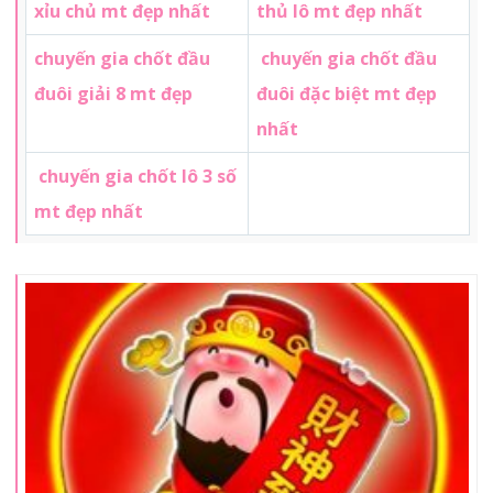
xỉu chủ mt đẹp nhất
thủ lô mt đẹp nhất
chuyến gia chốt đầu
chuyến gia chốt đầu
đuôi giải 8 mt đẹp
đuôi đặc biệt mt đẹp
nhất
chuyến gia chốt lô 3 số
mt đẹp nhất