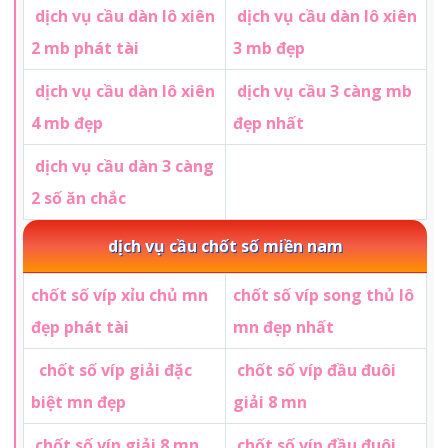
dịch vụ cầu dàn lô xiên
dịch vụ cầu dàn lô xiên
2 mb phát tài
3 mb đẹp
dịch vụ cầu dàn lô xiên
dịch vụ cầu 3 càng mb
4 mb đẹp
đẹp nhất
dịch vụ cầu dàn 3 càng
2 số ăn chắc
dịch vụ cầu chốt số miền nam
chốt số víp xỉu chủ mn
chốt số víp song thủ lô
đẹp phát tài
mn đẹp nhất
chốt số víp giải đặc
chốt số víp đầu đuôi
biệt mn đẹp
giải 8 mn
chốt số víp giải 8 mn
chốt số víp đầu đuôi