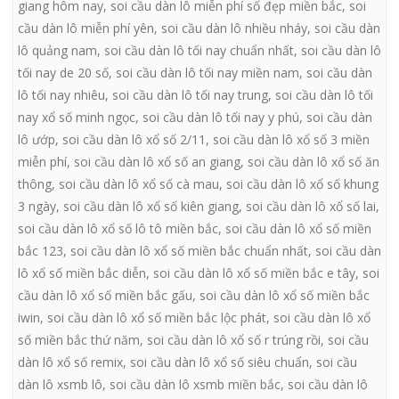
giang hôm nay
,
soi cầu dàn lô miễn phí số đẹp miền bắc
,
soi
cầu dàn lô miễn phí yên
,
soi cầu dàn lô nhiều nháy
,
soi cầu dàn
lô quảng nam
,
soi cầu dàn lô tối nay chuẩn nhất
,
soi cầu dàn lô
tối nay de 20 số
,
soi cầu dàn lô tối nay miền nam
,
soi cầu dàn
lô tối nay nhiêu
,
soi cầu dàn lô tối nay trung
,
soi cầu dàn lô tối
nay xổ số minh ngọc
,
soi cầu dàn lô tối nay y phú
,
soi cầu dàn
lô ướp
,
soi cầu dàn lô xổ số 2/11
,
soi cầu dàn lô xổ số 3 miền
miễn phí
,
soi cầu dàn lô xổ số an giang
,
soi cầu dàn lô xổ số ăn
thông
,
soi cầu dàn lô xổ số cà mau
,
soi cầu dàn lô xổ số khung
3 ngày
,
soi cầu dàn lô xổ số kiên giang
,
soi cầu dàn lô xổ số lai
,
soi cầu dàn lô xổ số lô tô miền bắc
,
soi cầu dàn lô xổ số miền
bắc 123
,
soi cầu dàn lô xổ số miền bắc chuẩn nhất
,
soi cầu dàn
lô xổ số miền bắc diễn
,
soi cầu dàn lô xổ số miền bắc e tây
,
soi
cầu dàn lô xổ số miền bắc gấu
,
soi cầu dàn lô xổ số miền bắc
iwin
,
soi cầu dàn lô xổ số miền bắc lộc phát
,
soi cầu dàn lô xổ
số miền bắc thứ năm
,
soi cầu dàn lô xổ số r trúng rồi
,
soi cầu
dàn lô xổ số remix
,
soi cầu dàn lô xổ số siêu chuẩn
,
soi cầu
dàn lô xsmb lô
,
soi cầu dàn lô xsmb miền bắc
,
soi cầu dàn lô