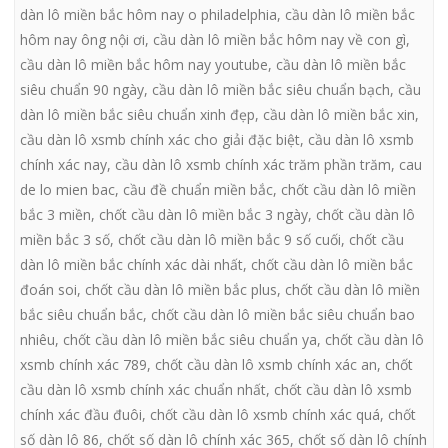
dàn lô miền bắc hôm nay o philadelphia
,
cầu dàn lô miền bắc
hôm nay ông nội ơi
,
cầu dàn lô miền bắc hôm nay về con gì
,
cầu dàn lô miền bắc hôm nay youtube
,
cầu dàn lô miền bắc
siêu chuẩn 90 ngày
,
cầu dàn lô miền bắc siêu chuẩn bạch
,
cầu
dàn lô miền bắc siêu chuẩn xinh đẹp
,
cầu dàn lô miền bắc xin
,
cầu dàn lô xsmb chính xác cho giải đặc biệt
,
cầu dàn lô xsmb
chính xác nay
,
cầu dàn lô xsmb chính xác trăm phần trăm
,
cau
de lo mien bac
,
cầu đề chuẩn miền bắc
,
chốt cầu dàn lô miền
bắc 3 miền
,
chốt cầu dàn lô miền bắc 3 ngày
,
chốt cầu dàn lô
miền bắc 3 số
,
chốt cầu dàn lô miền bắc 9 số cuối
,
chốt cầu
dàn lô miền bắc chính xác dài nhất
,
chốt cầu dàn lô miền bắc
đoán soi
,
chốt cầu dàn lô miền bắc plus
,
chốt cầu dàn lô miền
bắc siêu chuẩn bắc
,
chốt cầu dàn lô miền bắc siêu chuẩn bao
nhiêu
,
chốt cầu dàn lô miền bắc siêu chuẩn ya
,
chốt cầu dàn lô
xsmb chính xác 789
,
chốt cầu dàn lô xsmb chính xác an
,
chốt
cầu dàn lô xsmb chính xác chuẩn nhất
,
chốt cầu dàn lô xsmb
chính xác đầu đuôi
,
chốt cầu dàn lô xsmb chính xác quá
,
chốt
số dàn lô 86
,
chốt số dàn lô chính xác 365
,
chốt số dàn lô chính