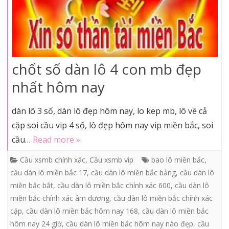
chốt số dàn lô 4 con mb đẹp
nhất hôm nay
dàn lô 3 số, dàn lô đẹp hôm nay, lo kep mb, lô về cả
cặp soi cầu vip 4 số, lô đẹp hôm nay vip miền bắc, soi
cầu…
Read more »
Cầu xsmb chính xác
,
Cầu xsmb vip
bao lô miền bắc
,
cầu dàn lô miền bắc 17
,
cầu dàn lô miền bắc bảng
,
cầu dàn lô
miền bắc bắt
,
cầu dàn lô miền bắc chính xác 600
,
cầu dàn lô
miền bắc chính xác âm dương
,
cầu dàn lô miền bắc chính xác
cặp
,
cầu dàn lô miền bắc hôm nay 168
,
cầu dàn lô miền bắc
hôm nay 24 giờ
,
cầu dàn lô miền bắc hôm nay nào đẹp
,
cầu