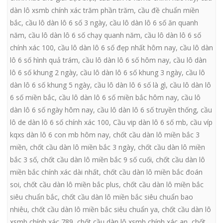
dàn lô xsmb chính xác trăm phần trăm
,
cầu đề chuẩn miền
bắc
,
cầu lô dàn lô 6 số 3 ngày
,
cầu lô dàn lô 6 số ăn quanh
năm
,
cầu lô dàn lô 6 số chạy quanh năm
,
cầu lô dàn lô 6 số
chính xác 100
,
cầu lô dàn lô 6 số đẹp nhất hôm nay
,
cầu lô dàn
lô 6 số hình quả trám
,
cầu lô dàn lô 6 số hôm nay
,
cầu lô dàn
lô 6 số khung 2 ngày
,
cầu lô dàn lô 6 số khung 3 ngày
,
cầu lô
dàn lô 6 số khung 5 ngày
,
cầu lô dàn lô 6 số là gì
,
cầu lô dàn lô
6 số miền bắc
,
cầu lô dàn lô 6 số miền bắc hôm nay
,
cầu lô
dàn lô 6 số ngày hôm nay
,
cầu lô dàn lô 6 số truyền thống
,
cầu
lô de dàn lô 6 số chính xác 100
,
Cầu vip dàn lô 6 số mb
,
cầu víp
kqxs dàn lô 6 con mb hôm nay
,
chốt cầu dàn lô miền bắc 3
miền
,
chốt cầu dàn lô miền bắc 3 ngày
,
chốt cầu dàn lô miền
bắc 3 số
,
chốt cầu dàn lô miền bắc 9 số cuối
,
chốt cầu dàn lô
miền bắc chính xác dài nhất
,
chốt cầu dàn lô miền bắc đoán
soi
,
chốt cầu dàn lô miền bắc plus
,
chốt cầu dàn lô miền bắc
siêu chuẩn bắc
,
chốt cầu dàn lô miền bắc siêu chuẩn bao
nhiêu
,
chốt cầu dàn lô miền bắc siêu chuẩn ya
,
chốt cầu dàn lô
xsmb chính xác 789
,
chốt cầu dàn lô xsmb chính xác an
,
chốt