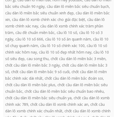
bắc siêu chuẩn 90 ngày
,
cầu dàn lô miền bắc siêu chuẩn bạch
,
cầu dàn lô miền bắc siêu chuẩn xinh đẹp
,
cầu dàn lô miền bắc
xin
,
cầu dàn lô xsmb chính xác cho giải đặc biệt
,
cầu dàn lô
xsmb chính xác nay
,
cầu dàn lô xsmb chính xác trăm phần
trăm
,
cầu đề chuẩn miền bắc
,
cầu lô 10 số
,
cầu lô 10 số 3
ngày
,
cầu lô 10 số 666
,
cầu lô 10 số ăn quanh năm
,
cầu lô 10
số chạy quanh năm
,
cầu lô 10 số chính xác 100
,
cầu lô 10 số
chính xác hôm nay
,
cầu lô 10 số đẹp nhất hôm nay
,
cầu lô 10
số siêu đẹp
,
cau song thu
,
chốt cầu dàn lô miền bắc 3 miền
,
chốt cầu dàn lô miền bắc 3 ngày
,
chốt cầu dàn lô miền bắc 3
số
,
chốt cầu dàn lô miền bắc 9 số cuối
,
chốt cầu dàn lô miền
bắc chính xác dài nhất
,
chốt cầu dàn lô miền bắc đoán soi
,
chốt cầu dàn lô miền bắc plus
,
chốt cầu dàn lô miền bắc siêu
chuẩn bắc
,
chốt cầu dàn lô miền bắc siêu chuẩn bao nhiêu
,
chốt cầu dàn lô miền bắc siêu chuẩn ya
,
chốt cầu dàn lô xsmb
chính xác 789
,
chốt cầu dàn lô xsmb chính xác an
,
chốt cầu
dàn lô xsmb chính xác chuẩn nhất
,
chốt cầu dàn lô xsmb chính