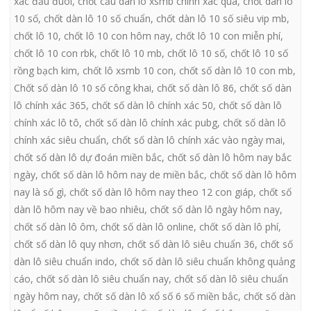
xác đầu đuôi
,
chốt cầu dàn lô xsmb chính xác quá
,
chốt dàn lô
10 số
,
chốt dàn lô 10 số chuẩn
,
chốt dàn lô 10 số siêu vip mb
,
chốt lô 10
,
chốt lô 10 con hôm nay
,
chốt lô 10 con miễn phí
,
chốt lô 10 con rbk
,
chốt lô 10 mb
,
chốt lô 10 số
,
chốt lô 10 số
rồng bạch kim
,
chốt lô xsmb 10 con
,
chốt số dàn lô 10 con mb
,
Chốt số dàn lô 10 số công khai
,
chốt số dàn lô 86
,
chốt số dàn
lô chính xác 365
,
chốt số dàn lô chính xác 50
,
chốt số dàn lô
chính xác lô tô
,
chốt số dàn lô chính xác pubg
,
chốt số dàn lô
chính xác siêu chuẩn
,
chốt số dàn lô chính xác vào ngày mai
,
chốt số dàn lô dự đoán miền bắc
,
chốt số dàn lô hôm nay bắc
ngày
,
chốt số dàn lô hôm nay de miền bắc
,
chốt số dàn lô hôm
nay là số gì
,
chốt số dàn lô hôm nay theo 12 con giáp
,
chốt số
dàn lô hôm nay về bao nhiêu
,
chốt số dàn lô ngày hôm nay
,
chốt số dàn lô ôm
,
chốt số dàn lô online
,
chốt số dàn lô phí
,
chốt số dàn lô quy nhơn
,
chốt số dàn lô siêu chuẩn 36
,
chốt số
dàn lô siêu chuẩn indo
,
chốt số dàn lô siêu chuẩn không quảng
cáo
,
chốt số dàn lô siêu chuẩn nay
,
chốt số dàn lô siêu chuẩn
ngày hôm nay
,
chốt số dàn lô xổ số 6 số miền bắc
,
chốt số dàn